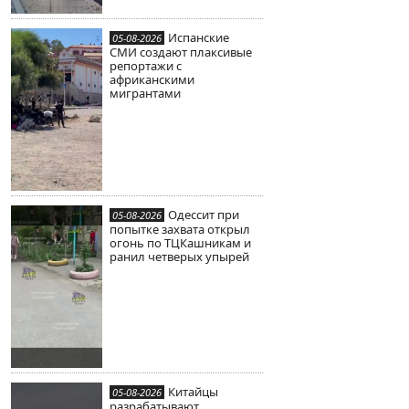
Испанские
05-08-2026
СМИ создают плаксивые
репортажи с
африканскими
мигрантами
Одессит при
05-08-2026
попытке захвата открыл
огонь по ТЦКашникам и
ранил четверых упырей
Китайцы
05-08-2026
разрабатывают