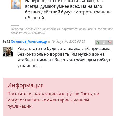
Наверное, это не прокатит. Хохлы, как
всегда, думают умнее всех. На начало
боевых действий будут смотреть границы
областей.
----------
«Никогда не спорьте с идиотами. Вы опуститесь до их уровня, где они вас
задавят своим опытом».
№12
Хомяков_Александр
19 августа 2025 00:59
0
Результата не будет, эта шайка с ЕС привыкла
безконтрольно воровать, им нужно война
чтобы за ними не было контроля, да и гибнут
украинцы.....
Информация
Посетители, находящиеся в группе
Гость
, не
могут оставлять комментарии к данной
публикации.