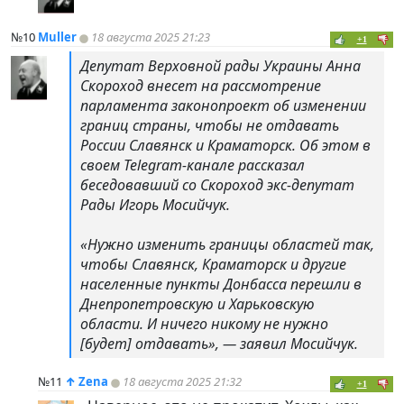
№10
Muller
18 августа 2025 21:23
+1
Депутат Верховной рады Украины Анна
Скороход внесет на рассмотрение
парламента законопроект об изменении
границ страны, чтобы не отдавать
России Славянск и Краматорск. Об этом в
своем Telegram-канале рассказал
беседовавший со Скороход экс-депутат
Рады Игорь Мосийчук.
«Нужно изменить границы областей так,
чтобы Славянск, Краматорск и другие
населенные пункты Донбасса перешли в
Днепропетровскую и Харьковскую
области. И ничего никому не нужно
[будет] отдавать», — заявил Мосийчук.
№11
↑
Zena
18 августа 2025 21:32
+1