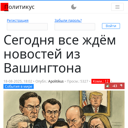
Политикус
dark_mode
Регистрация
Забыли пароль?
Сегодня все ждём
новостей из
Вашингтона
18-08-2025, 18:02 • Опубл.:
Apolitikus
• Просм.: 5327 •
Комм.: 12
•
-43
События в мире