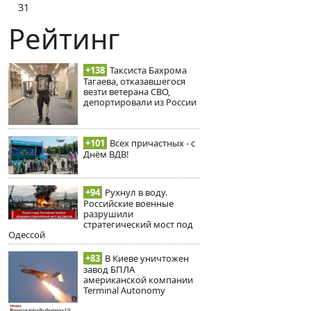
31
Рейтинг
+138
Таксиста Бахрома
Тагаева, отказавшегося
везти ветерана СВО,
депортировали из России
+101
Всех причастных - с
Днём ВДВ!
+94
Рухнул в воду.
Российские военные
разрушили
стратегический мост под
Одессой
+83
В Киеве уничтожен
завод БПЛА
американской компании
Terminal Autonomy