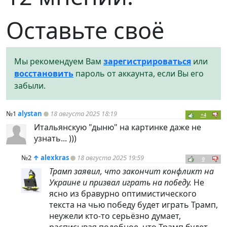
Оставьте своё
Мы рекомендуем Вам
зарегистрироваться
или
восстановить
пароль от аккаунта, если Вы его
забыли.
№1
alystan
18 августа 2025 18:19
+4
Итальянскую "дыню" на картинке даже не
узнать... )))
№2
↑
alexkras
18 августа 2025 19:59
0
Трамп заявил, что закончит конфликт на
Украине и призвал играть на победу.
Не
ясно из бравурно оптимистического
текста на чью победу будет играть Трамп,
неужели кто-то серьёзно думает,
расписывая подобное, что Трамп будет