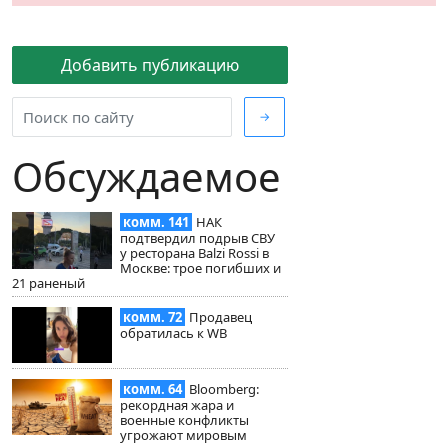
Добавить публикацию
→
Обсуждаемое
комм. 141
НАК
подтвердил подрыв СВУ
у ресторана Balzi Rossi в
Москве: трое погибших и
21 раненый
комм. 72
Продавец
обратилась к WB
комм. 64
Bloomberg:
рекордная жара и
военные конфликты
угрожают мировым