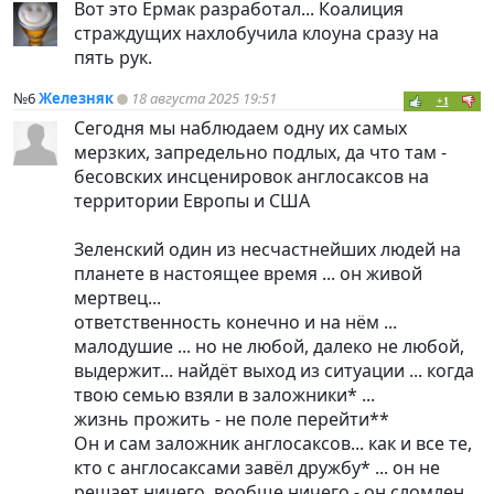
Вот это Ермак разработал... Коалиция
страждущих нахлобучила клоуна сразу на
пять рук.
№6
Железняк
18 августа 2025 19:51
+1
Сегодня мы наблюдаем одну их самых
мерзких, запредельно подлых, да что там -
бесовских инсценировок англосаксов на
территории Европы и США
Зеленский один из несчастнейших людей на
планете в настоящее время ... он живой
мертвец...
ответственность конечно и на нём ...
малодушие ... но не любой, далеко не любой,
выдержит... найдёт выход из ситуации ... когда
твою семью взяли в заложники* ...
жизнь прожить - не поле перейти**
Он и сам заложник англосаксов... как и все те,
кто с англосаксами завёл дружбу* ... он не
решает ничего, вообще ничего - он сломлен...