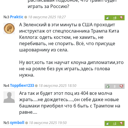
играть за Россию?
№3
Praktic
18 августа 2025 18:27
+8
А Зеленский в эти минуты в США проходит
инструктаж от спецпосланника Трампа Кита
Келлога: одеть костюм, не хамить, не
перебивать, не спорить. Всё, что присуще
шароварнику из села.
Ну вот,хоть так научат клоуна дипломатии,это
не на рояле без рук играть,здесь голова
нужна.
№4
Торрбент233
18 августа 2025 18:50
0
Ага так и будет этот поц из 404 все молча
жрать....не дождетесь....,он себе даже новые
башмаки приобрел что б быть с Трампом на
равне....
№5
symboll
18 августа 2025 19:50
+1