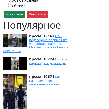
Убьют хозяева
Сбежит
Голосовать
Результаты
Популярное
просм. 12163
НАК
подтвердил подрыв СВУ
у ресторана Balzi Rossi в
Москве: трое погибших и
21 раненый
просм. 10724
Поляки
рады видеть украинцев
просм. 10671
Как
называется этот
уникальный стиль?