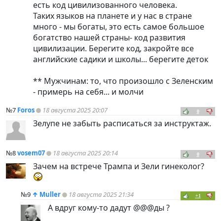
есть код цивилизованного человека.
Таких языков на планете и у нас в стране
много - мы богаты, это есть самое большое
богатство нашей страны- код развития
цивилизации. Берегите код, закройте все
английские садики и школы... берегите деток
** Мужчинам: то, что произошло с Зеленским
- примерь на себя... и молчи
№7
Foros
18 августа 2025 20:07
0
Зелупе не забыть расписаться за инструктаж.
№8
vosem07
18 августа 2025 20:14
0
Зачем на встрече Трампа и Зели гинеколог?
№9
↑
Muller
18 августа 2025 21:34
+1
А вдруг кому-то дадут @@@ды ?