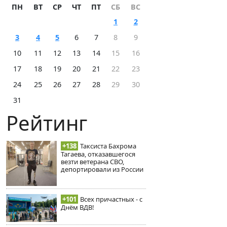
ПН
ВТ
СР
ЧТ
ПТ
СБ
ВС
1
2
3
4
5
6
7
8
9
10
11
12
13
14
15
16
17
18
19
20
21
22
23
24
25
26
27
28
29
30
31
Рейтинг
+138
Таксиста Бахрома
Тагаева, отказавшегося
везти ветерана СВО,
депортировали из России
+101
Всех причастных - с
Днём ВДВ!