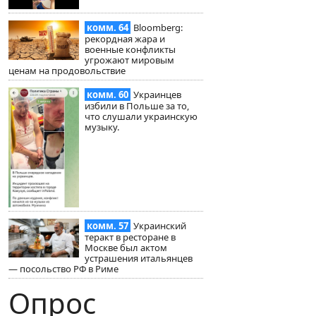
комм. 64
Bloomberg:
рекордная жара и
военные конфликты
угрожают мировым
ценам на продовольствие
комм. 60
Украинцев
избили в Польше за то,
что слушали украинскую
музыку.
комм. 57
Украинский
теракт в ресторане в
Москве был актом
устрашения итальянцев
— посольство РФ в Риме
Опрос