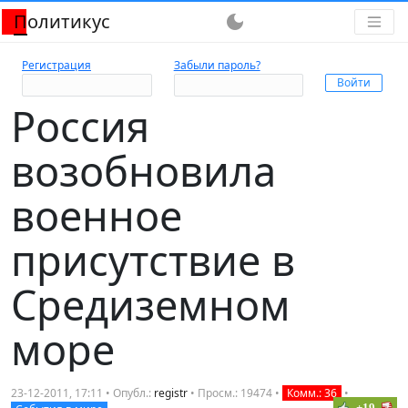
Политикус
dark_mode
Регистрация
Забыли пароль?
Россия
возобновила
военное
присутствие в
Средиземном
море
23-12-2011, 17:11 • Опубл.:
registr
• Просм.: 19474 •
Комм.: 36
•
+19