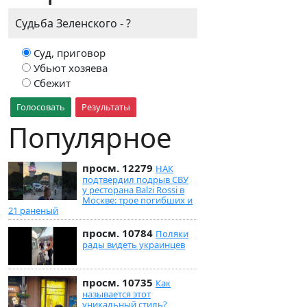
Судьба Зеленского - ?
Суд, приговор
Убьют хозяева
Сбежит
Голосовать
Результаты
Популярное
просм. 12279
НАК
подтвердил подрыв СВУ
у ресторана Balzi Rossi в
Москве: трое погибших и
21 раненый
просм. 10784
Поляки
рады видеть украинцев
просм. 10735
Как
называется этот
уникальный стиль?