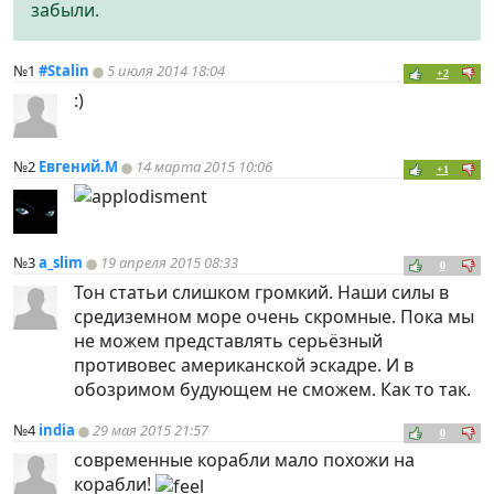
забыли.
№1
#Stalin
5 июля 2014 18:04
+2
:)
№2
Евгений.М
14 марта 2015 10:06
+1
№3
a_slim
19 апреля 2015 08:33
0
Тон статьи слишком громкий. Наши силы в
средиземном море очень скромные. Пока мы
не можем представлять серьёзный
противовес американской эскадре. И в
обозримом будующем не сможем. Как то так.
№4
india
29 мая 2015 21:57
0
современные корабли мало похожи на
корабли!