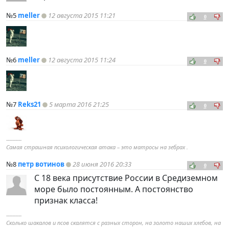
№5
meller
12 августа 2015 11:21
0
№6
meller
12 августа 2015 11:24
0
№7
Reks21
5 марта 2016 21:25
0
----------
Самая страшная психологическая атака – это матросы на зебрах .
№8
петр вотинов
28 июня 2016 20:33
0
С 18 века присутствие России в Средиземном
море было постоянным. А постоянство
признак класса!
----------
Сколько шакалов и псов скалятся с разных сторон, на золото наших хлебов, на