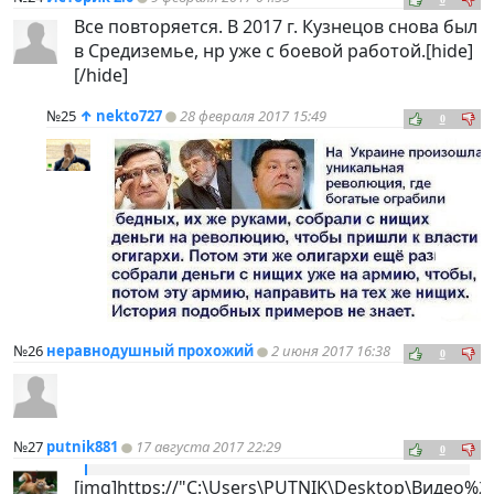
Все повторяется. В 2017 г. Кузнецов снова был
в Средиземье, нр уже с боевой работой.[hide]
[/hide]
№25
↑
nekto727
28 февраля 2017 15:49
0
№26
неравнодушный прохожий
2 июня 2017 16:38
0
№27
putnik881
17 августа 2017 22:29
0
[img]https://"C:\Users\PUTNIK\Desktop\Видео%