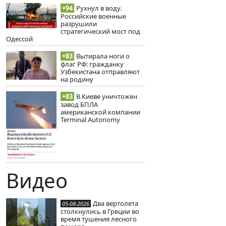
+94
Рухнул в воду.
Российские военные
разрушили
стратегический мост под
Одессой
+83
Вытирала ноги о
флаг РФ: гражданку
Узбекистана отправляют
на родину
+83
В Киеве уничтожен
завод БПЛА
американской компании
Terminal Autonomy
Видео
Два вертолета
05-08-2026
столкнулись в Греции во
время тушения лесного