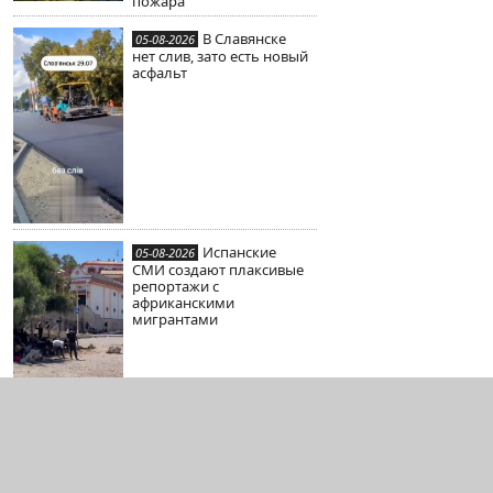
пожара
В Славянске
05-08-2026
нет слив, зато есть новый
асфальт
Испанские
05-08-2026
СМИ создают плаксивые
репортажи с
африканскими
мигрантами
Одессит при
05-08-2026
попытке захвата открыл