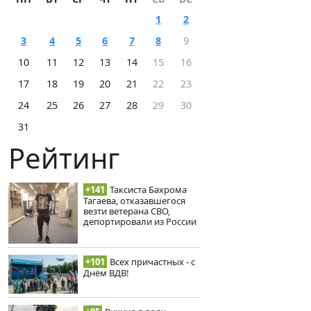
1
2
3
4
5
6
7
8
9
10
11
12
13
14
15
16
17
18
19
20
21
22
23
24
25
26
27
28
29
30
31
Рейтинг
+141
Таксиста Бахрома
Тагаева, отказавшегося
везти ветерана СВО,
депортировали из России
+101
Всех причастных - с
Днём ВДВ!