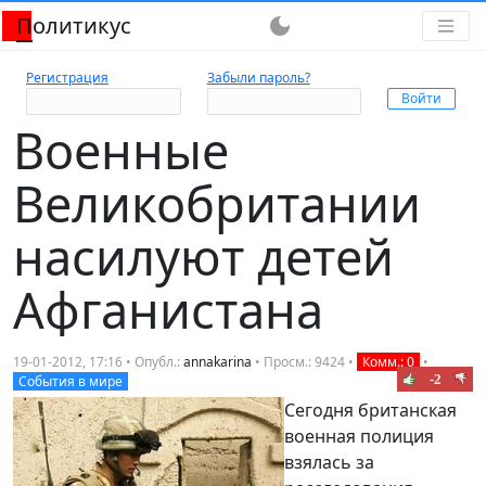
Политикус
dark_mode
Регистрация
Забыли пароль?
Военные
Великобритании
насилуют детей
Афганистана
19-01-2012, 17:16 • Опубл.:
annakarina
• Просм.: 9424 •
Комм.: 0
•
-2
События в мире
Сегодня британская
военная полиция
взялась за