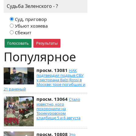
Судьба Зеленского - ?
Суд, приговор
Убьют хозяева
Сбежит
Голосовать
Результаты
Популярное
просм. 13081
НАК
подтвердил подрыв СВУ
у ресторана Balzi Rossi в
Москве: трое погибших и
21 раненый
просм. 13064
Стало
известно, кого
похоронили на
Троекуровском
кладбище 5 и 6 августа
просм. 10808
Это