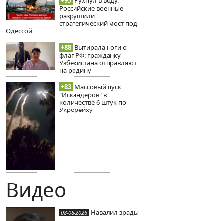
+95
Рухнул в воду.
Российские военные
разрушили
стратегический мост под
Одессой
+88
Вытирала ноги о
флаг РФ: гражданку
Узбекистана отправляют
на родину
+83
Массовый пуск
"Искандеров" в
количестве 6 штук по
Укрорейху
Видео
Навалил зрады
08-08-2026