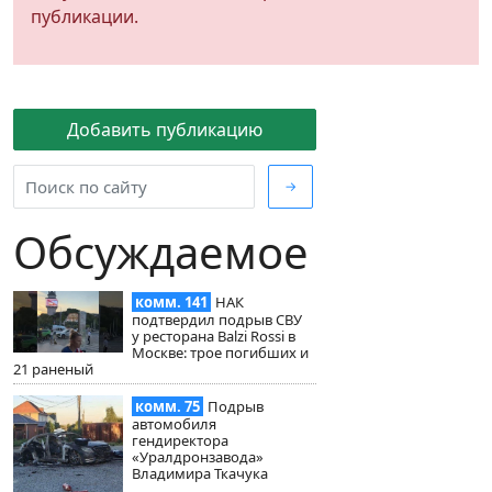
публикации.
Добавить публикацию
→
Обсуждаемое
комм. 141
НАК
подтвердил подрыв СВУ
у ресторана Balzi Rossi в
Москве: трое погибших и
21 раненый
комм. 75
Подрыв
автомобиля
гендиректора
«Уралдронзавода»
Владимира Ткачука