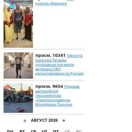
король Марокко
просм. 10341
Таксиста
Бахрома Тагаева,
отказавшегося везти
ветерана СВО,
депортировали из России
просм. 9654
Подрыв
автомобиля
гендиректора
«Уралдронзавода»
Владимира Ткачука
«
АВГУСТ 2026 »
ПН
ВТ
СР
ЧТ
ПТ
СБ
ВС