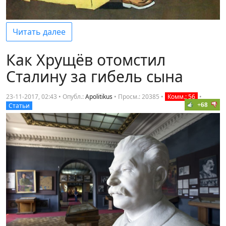
Читать далее
Как Хрущёв отомстил
Сталину за гибель сына
23-11-2017, 02:43 • Опубл.:
Apolitikus
•
Просм.: 20385
•
Комм.: 56
•
+68
Статьи