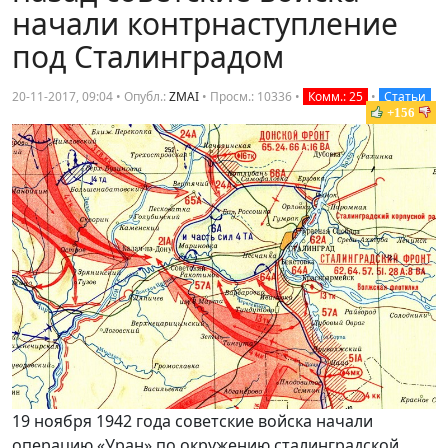
начали контрнаступление
под Сталинградом
20-11-2017, 09:04 • Опубл.:
ZMAI
•
Просм.: 10336
•
Комм.: 25
•
Статьи
+156
19 ноября 1942 года советские войска начали
операцию «Уран» по окружению сталинградской