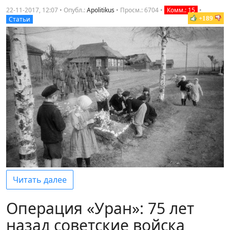
22-11-2017, 12:07 • Опубл.:
Apolitikus
•
Просм.: 6704
•
Комм.: 15
•
+189
Статьи
Читать далее
Операция «Уран»: 75 лет
назад советские войска