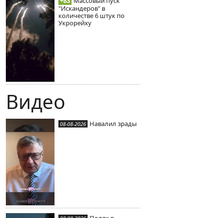
+83
Массовый пуск
"Искандеров" в
количестве 6 штук по
Укрорейху
Видео
Навалил зрады
08-08-2026