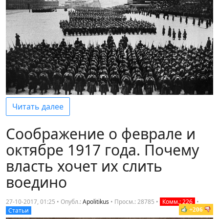
Читать далее
Соображение о феврале и
октябре 1917 года. Почему
власть хочет их слить
воедино
27-10-2017, 01:25 • Опубл.:
Apolitikus
•
Просм.: 28785
•
Комм.: 226
•
+206
Статьи