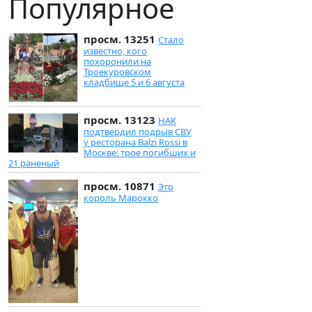
Популярное
просм. 13251
Стало
известно, кого
похоронили на
Троекуровском
кладбище 5 и 6 августа
просм. 13123
НАК
подтвердил подрыв СВУ
у ресторана Balzi Rossi в
Москве: трое погибших и
21 раненый
просм. 10871
Это
король Марокко