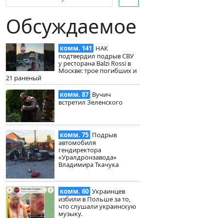
Обсуждаемое
комм. 141
НАК
подтвердил подрыв СВУ
у ресторана Balzi Rossi в
Москве: трое погибших и
21 раненый
комм. 87
Вучич
встретил Зеленского
комм. 75
Подрыв
автомобиля
гендиректора
«Уралдронзавода»
Владимира Ткачука
комм. 60
Украинцев
избили в Польше за то,
что слушали украинскую
музыку.