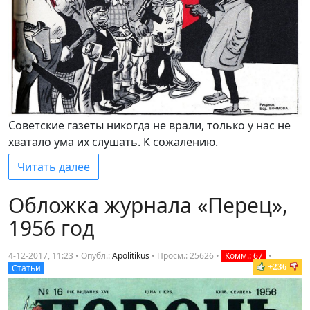
Советские газеты никогда не врали, только у нас не
хватало ума их слушать. К сожалению.
Читать далее
Обложка журнала «Перец»,
1956 год
4-12-2017, 11:23 • Опубл.:
Apolitikus
•
Просм.: 25626
•
Комм.: 67
•
+236
Статьи