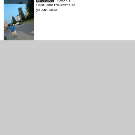
Поляк в
08-08-2026
Варшаве гоняется за
украинцем
Видео с
07-08-2026
укроБЭКа в Ялте
Василий
07-08-2026
«Пельмень» Камоцкий
нокаутировал поляка
Давида Залевского
07-08-2026
Северокорейские
братушки на одном из
российских полигонов
Стат
Полит. конф.
Связь