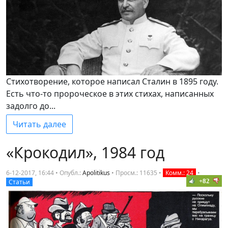
Стихотворение, которое написал Сталин в 1895 году.
Есть что-то пророческое в этих стихах, написанных
задолго до...
Читать далее
«Крокодил», 1984 год
6-12-2017, 16:44 • Опубл.:
Apolitikus
•
Просм.: 11635
•
Комм.: 24
•
+82
Статьи