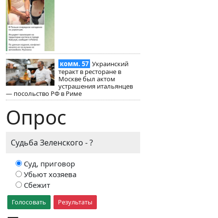
комм. 57
Украинский
теракт в ресторане в
Москве был актом
устрашения итальянцев
— посольство РФ в Риме
Опрос
Судьба Зеленского - ?
Суд, приговор
Убьют хозяева
Сбежит
Голосовать
Результаты