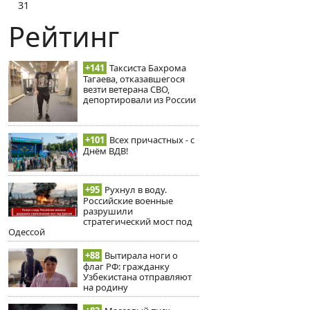
31
Рейтинг
+141
Таксиста Бахрома
Тагаева, отказавшегося
везти ветерана СВО,
депортировали из России
+101
Всех причастных - с
Днём ВДВ!
+95
Рухнул в воду.
Российские военные
разрушили
стратегический мост под
Одессой
+88
Вытирала ноги о
флаг РФ: гражданку
Узбекистана отправляют
на родину