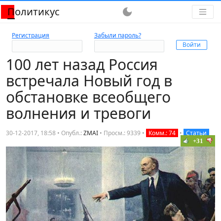
Политикус
dark_mode
Регистрация
Забыли пароль?
100 лет назад Россия
встречала Новый год в
обстановке всеобщего
волнения и тревоги
30-12-2017, 18:58 • Опубл.:
ZMAI
•
Просм.: 9339
•
Комм.: 74
•
Статьи
+31