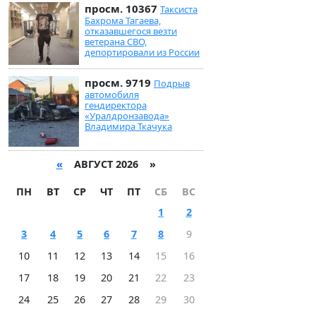
просм. 10367
Таксиста
Бахрома Тагаева,
отказавшегося везти
ветерана СВО,
депортировали из России
просм. 9719
Подрыв
автомобиля
гендиректора
«Уралдронзавода»
Владимира Ткачука
«
АВГУСТ 2026 »
ПН
ВТ
СР
ЧТ
ПТ
СБ
ВС
1
2
3
4
5
6
7
8
9
10
11
12
13
14
15
16
17
18
19
20
21
22
23
24
25
26
27
28
29
30