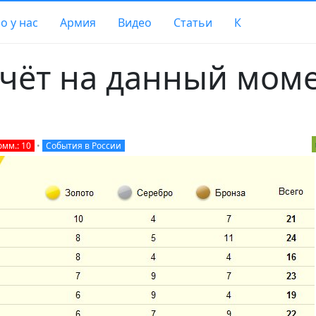
о у нас
Армия
Видео
Статьи
К
чёт на данный мом
омм.: 10
•
События в России