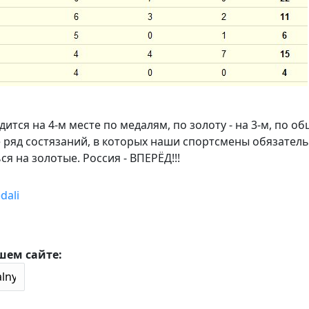
тся на 4-м месте по медалям, по золоту - на 3-м, по о
ё ряд состязаний, в которых наши спортсмены обязател
я на золотые. Россия - ВПЕРЁД!!!
dali
шем сайте: