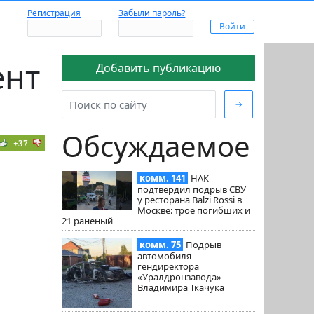
Регистрация
Забыли пароль?
ент
Добавить публикацию
→
Обсуждаемое
+37
комм. 141
НАК
подтвердил подрыв СВУ
у ресторана Balzi Rossi в
Москве: трое погибших и
21 раненый
комм. 75
Подрыв
автомобиля
гендиректора
«Уралдронзавода»
Владимира Ткачука