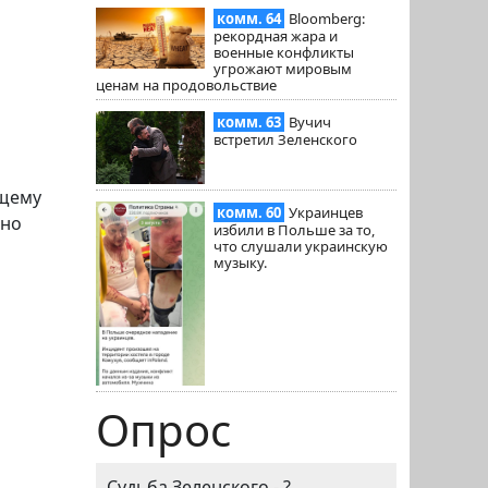
комм. 64
Bloomberg:
рекордная жара и
военные конфликты
угрожают мировым
ценам на продовольствие
комм. 63
Вучич
встретил Зеленского
бщему
комм. 60
Украинцев
ьно
избили в Польше за то,
что слушали украинскую
музыку.
Опрос
Судьба Зеленского - ?