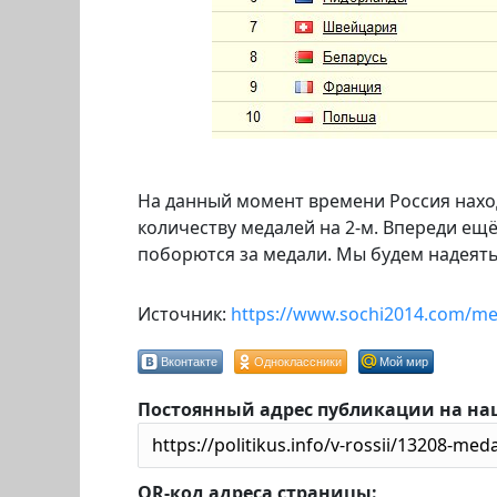
На данный момент времени Россия находи
количеству медалей на 2-м. Впереди ещ
поборются за медали. Мы будем надеятьс
Источник:
https://www.sochi2014.com/me
Вконтакте
Одноклассники
Мой мир
Постоянный адрес публикации на на
QR-код адреса страницы: