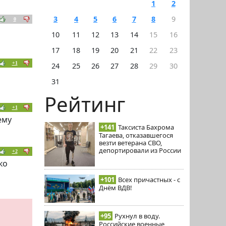
1
2
3
4
5
6
7
8
9
0
10
11
12
13
14
15
16
17
18
19
20
21
22
23
+1
24
25
26
27
28
29
30
31
Рейтинг
+1
ему
+141
Таксиста Бахрома
Тагаева, отказавшегося
везти ветерана СВО,
депортировали из России
+2
ко
+101
Всех причастных - с
Днём ВДВ!
+95
Рухнул в воду.
Российские военные