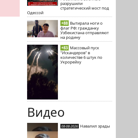
разрушили
стратегический мост под
Одессой
+88
Вытирала ноги о
флаг РФ: гражданку
Узбекистана отправляют
на родину
+83
Массовый пуск
"Искандеров" в
количестве 6 штук по
Укрорейху
Видео
Навалил зрады
08-08-2026