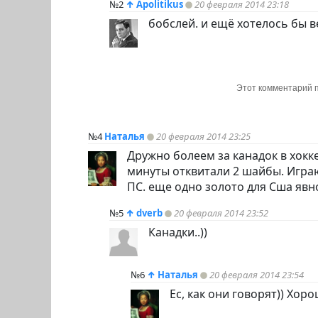
№2
↑
Apolitikus
20 февраля 2014 23:18
бобслей. и ещё хотелось бы ве
Этот комментарий п
№4
Наталья
20 февраля 2014 23:25
Дружно болеем за канадок в хокк
минуты отквитали 2 шайбы. Игра
ПС. еще одно золото для Сша явн
№5
↑
dverb
20 февраля 2014 23:52
Канадки..))
№6
↑
Наталья
20 февраля 2014 23:54
Ес, как они говорят)) Хор