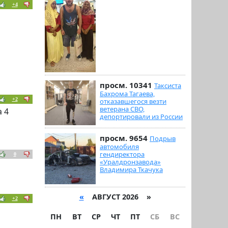
+4
просм. 10341
Таксиста
Бахрома Тагаева,
+2
отказавшегося везти
ветерана СВО,
а 4
депортировали из России
просм. 9654
Подрыв
автомобиля
гендиректора
0
«Уралдронзавода»
Владимира Ткачука
«
АВГУСТ 2026 »
+2
ПН
ВТ
СР
ЧТ
ПТ
СБ
ВС