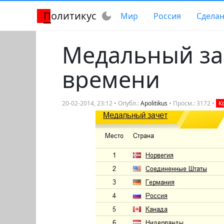
Политикус
dark_mode
Мир
Россия
Сделан
Медальный за
времени
20-02-2014, 23:12 • Опубл.:
Apolitikus
• Просм.: 3172 •
К