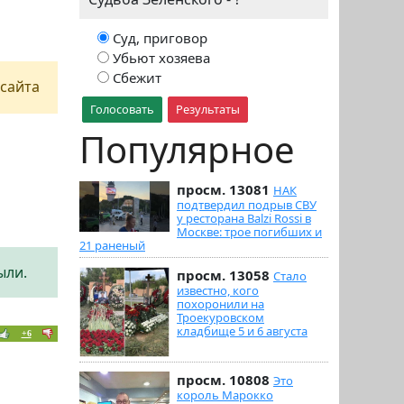
Суд, приговор
Убьют хозяева
Сбежит
сайта
Голосовать
Результаты
Популярное
просм. 13081
НАК
подтвердил подрыв СВУ
у ресторана Balzi Rossi в
Москве: трое погибших и
21 раненый
ыли.
просм. 13058
Стало
известно, кого
похоронили на
Троекуровском
кладбище 5 и 6 августа
+6
просм. 10808
Это
король Марокко