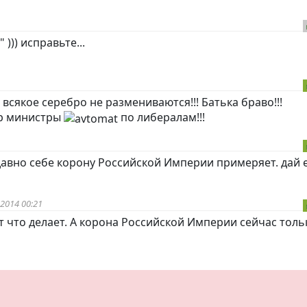
))) исправьте...
 всякое серебро не размениваются!!! Батька браво!!!
ер министры
по либералам!!!
давно себе корону Российской Империи примеряет. дай 
2014 00:21
т что делает. А корона Российской Империи сейчас толь