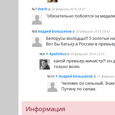
№7
dverb
20 февраля 2014 23:37
"обязательно побоятся за медали" 
№8
Андрей Большаков
20 февраля 2014 23:43
Белорусы молодцы!!! 5 золотых на
Вот бы батьку в Россию в премь
№9
↑
Apolitikus
20 февраля 2014 23:55
какой премьер-министр?! он 
только волю.
№10
↑
Андрей Большаков
21 февраля 
Человек он сильный. Знае
Путину по силам.
Информация