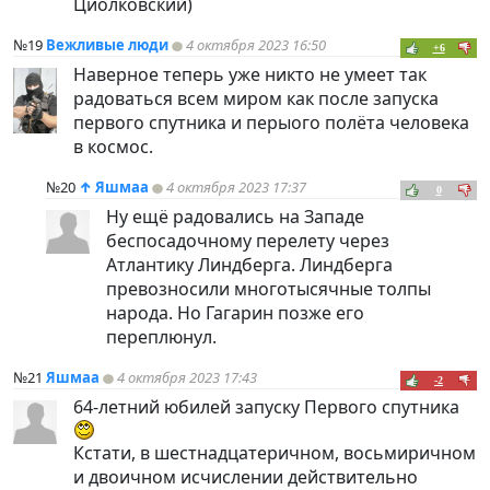
Циолковский)
№19
Вежливые люди
4 октября 2023 16:50
+6
Наверное теперь уже никто не умеет так
радоваться всем миром как после запуска
первого спутника и перыого полёта человека
в космос.
№20
↑
Яшмаа
4 октября 2023 17:37
0
Ну ещё радовались на Западе
беспосадочному перелету через
Атлантику Линдберга. Линдберга
превозносили многотысячные толпы
народа. Но Гагарин позже его
переплюнул.
№21
Яшмаа
4 октября 2023 17:43
-2
64-летний юбилей запуску Первого спутника
Кстати, в шестнадцатеричном, восьмиричном
и двоичном исчислении действительно