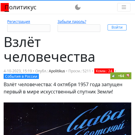
Политикус
dark_mode
Регистрация
Забыли пароль?
Взлёт
человечества
4-10-2023, 15:19 • Опубл.:
Apolitikus
• Просм.: 5211 •
Комм.: 24
•
+64
События в России
Взлёт человечества: 4 октября 1957 года запущен
первый в мире искусственный спутник Земли!