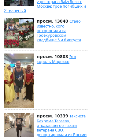
у ресторана Balzi Rossi в
Москве: трое погибших и
21 раненый
просм. 13040
Стало
известно, кого
похоронили на
Троекуровском
кладбище 5 и 6 августа
просм. 10803
Это
король Марокко
просм. 10339
Таксиста
Бахрома Тагаева,
отказавшегося везти
ветерана СВО,
депортировали из России