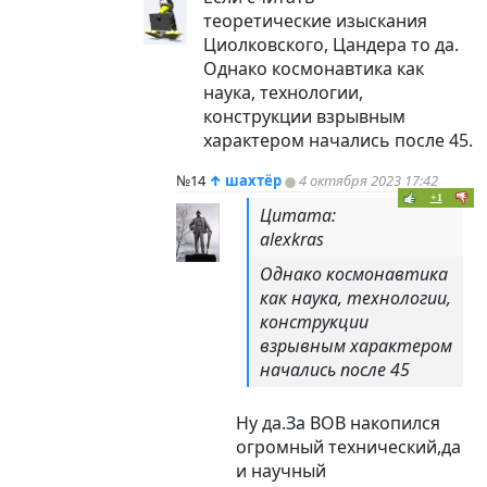
теоретические изыскания
Циолковского, Цандера то да.
Однако космонавтика как
наука, технологии,
конструкции взрывным
характером начались после 45.
№14
↑
шахтёр
4 октября 2023 17:42
+1
Цитата:
alexkras
Однако космонавтика
как наука, технологии,
конструкции
взрывным характером
начались после 45
Ну да.За ВОВ накопился
огромный технический,да
и научный