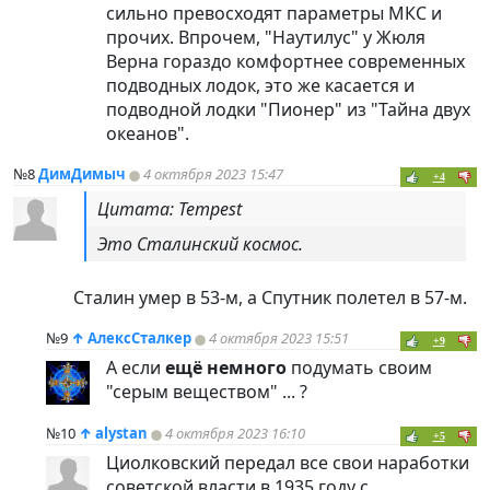
сильно превосходят параметры МКС и
прочих. Впрочем, "Наутилус" у Жюля
Верна гораздо комфортнее современных
подводных лодок, это же касается и
подводной лодки "Пионер" из "Тайна двух
океанов".
№8
ДимДимыч
4 октября 2023 15:47
+4
Цитата: Tempest
Это Сталинский космос.
Сталин умер в 53-м, а Спутник полетел в 57-м.
№9
↑
АлексСталкер
4 октября 2023 15:51
+9
А если
ещё немного
подумать своим
"серым веществом" ... ?
№10
↑
alystan
4 октября 2023 16:10
+5
Циолковский передал все свои наработки
советской власти в 1935 году с