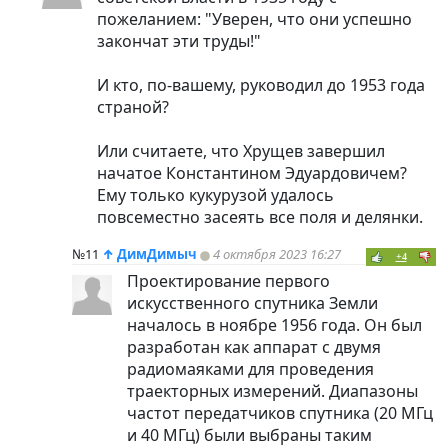
пожеланием: "Уверен, что они успешно
закончат эти труды!"
И кто, по-вашему, руководил до 1953 года
страной?
Или считаете, что Хрущев завершил
начатое Константином Эдуардовичем?
Ему только кукурузой удалось
повсеместно засеять все поля и делянки.
№11
↑
ДимДимыч
4 октября 2023 16:27
+4
Проектирование первого
искусственного спутника Земли
началось в ноябре 1956 года. Он был
разработан как аппарат с двумя
радиомаяками для проведения
траекторных измерений. Диапазоны
частот передатчиков спутника (20 МГц
и 40 МГц) были выбраны таким