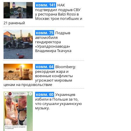
комм. 141
НАК
подтвердил подрыв СВУ
у ресторана Balzi Rossi в
Москве: трое погибших и
21 раненый
комм. 75
Подрыв
автомобиля
гендиректора
«Уралдронзавода»
Владимира Ткачука
комм. 64
Bloomberg:
рекордная жара и
военные конфликты
угрожают мировым
ценам на продовольствие
комм. 60
Украинцев
избили в Польше за то,
что слушали украинскую
музыку.