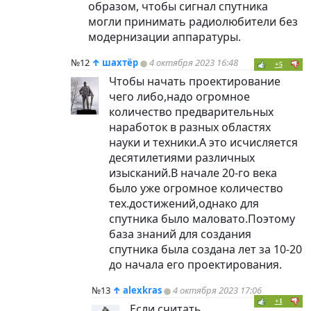
образом, чтобы сигнал спутника
могли принимать радиолюбители без
модернизации аппаратуры.
№12
↑
шахтёр
4 октября 2023 16:48
+5
Чтобы начать проектирование
чего либо,надо огромное
количество предварительных
наработок в разных областях
науки и техники.А это исчисляется
десятилетиями различных
изысканий.В начале 20-го века
было уже огромное количество
тех.достижений,однако для
спутника было маловато.Поэтому
база знаний для создания
спутника была создана лет за 10-20
до начала его проектирования.
№13
↑
alexkras
4 октября 2023 17:06
+1
Если считать