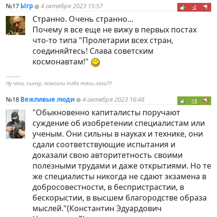
№17
Ыгр
4 октября 2023 15:57
-2
Странно. Очень странно...
Почему я все еще не вижу в первых постах
что-то типа "Пролетарии всех стран,
соединяйтесь! Слава советским
космонавтам!"
----------
Ну что, сынку, помогли тебе твои ляхи?!!
№18
Вежливые люди
4 октября 2023 16:48
+1
"Обыкновенно капиталисты поручают
суждение об изобретении специалистам или
ученым. Они сильны в науках и технике, они
сдали соответствующие испытания и
доказали свою авторитетность своими
полезными трудами и даже открытиями. Но те
же специалисты никогда не сдают экзамена в
добросовестности, в беспристрастии, в
бескорыстии, в высшем благородстве образа
мыслей."(Константин Эдуардович