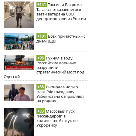
+141
Таксиста Бахрома
Тагаева, отказавшегося
везти ветерана СВО,
депортировали из России
+101
Всех причастных - с
Днём ВДВ!
+95
Рухнул в воду.
Российские военные
разрушили
стратегический мост под
Одессой
+88
Вытирала ноги о
флаг РФ: гражданку
Узбекистана отправляют
на родину
+83
Массовый пуск
"Искандеров" в
количестве 6 штук по
Укрорейху