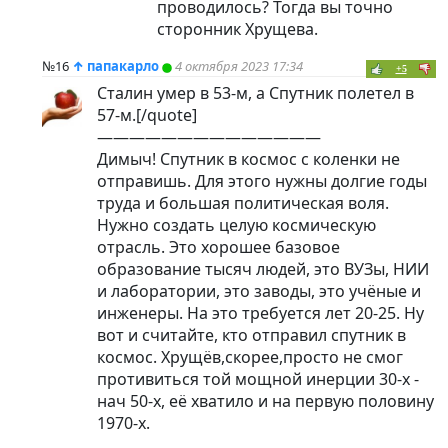
проводилось? Тогда вы точно
сторонник Хрущева.
№16
↑
папакарло
4 октября 2023 17:34
+5
Сталин умер в 53-м, а Спутник полетел в
57-м.[/quote]
——————————————
Димыч! Спутник в космос с коленки не
отправишь. Для этого нужны долгие годы
труда и большая политическая воля.
Нужно создать целую космическую
отрасль. Это хорошее базовое
образование тысяч людей, это ВУЗы, НИИ
и лаборатории, это заводы, это учёные и
инженеры. На это требуется лет 20-25. Ну
вот и считайте, кто отправил спутник в
космос. Хрущёв,скорее,просто не смог
противиться той мощной инерции 30-х -
нач 50-х, её хватило и на первую половину
1970-х.