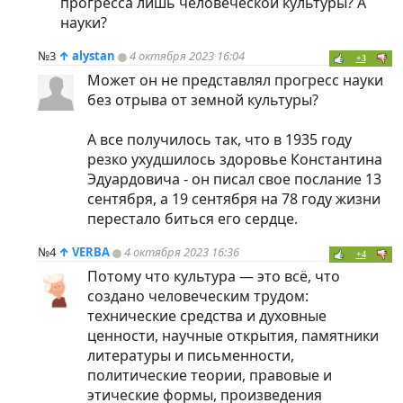
прогресса лишь человеческой культуры? А
науки?
№3
↑
alystan
4 октября 2023 16:04
+3
Может он не представлял прогресс науки
без отрыва от земной культуры?
А все получилось так, что в 1935 году
резко ухудшилось здоровье Константина
Эдуардовича - он писал свое послание 13
сентября, а 19 сентября на 78 году жизни
перестало биться его сердце.
№4
↑
VERBA
4 октября 2023 16:36
+4
Потому что культура — это всё, что
создано человеческим трудом:
технические средства и духовные
ценности, научные открытия, памятники
литературы и письменности,
политические теории, правовые и
этические формы, произведения