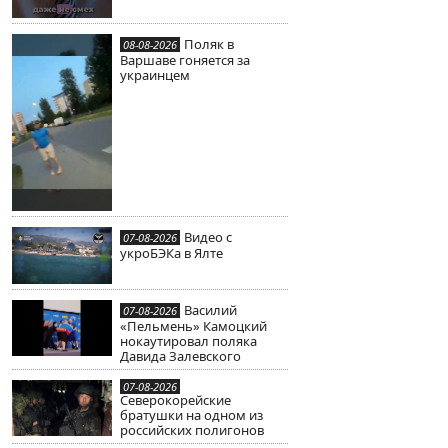
Поляк в
08-08-2026
Варшаве гоняется за
украинцем
Видео с
07-08-2026
укроБЭКа в Ялте
Василий
07-08-2026
«Пельмень» Камоцкий
нокаутировал поляка
Давида Залевского
07-08-2026
Северокорейские
братушки на одном из
российских полигонов