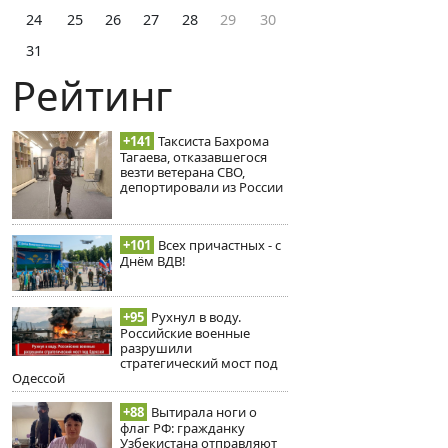
24
25
26
27
28
29
30
31
Рейтинг
+141
Таксиста Бахрома
Тагаева, отказавшегося
везти ветерана СВО,
депортировали из России
+101
Всех причастных - с
Днём ВДВ!
+95
Рухнул в воду.
Российские военные
разрушили
стратегический мост под
Одессой
+88
Вытирала ноги о
флаг РФ: гражданку
Узбекистана отправляют