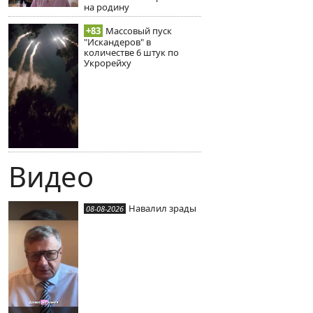
на родину
+83
Массовый пуск
"Искандеров" в
количестве 6 штук по
Укрорейху
Видео
Навалил зрады
08-08-2026