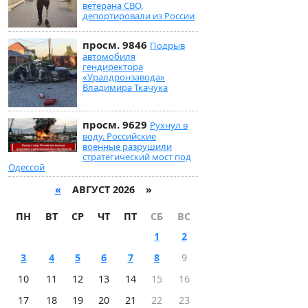
ветерана СВО,
депортировали из России
просм. 9846
Подрыв
автомобиля
гендиректора
«Уралдронзавода»
Владимира Ткачука
просм. 9629
Рухнул в
воду. Российские
военные разрушили
стратегический мост под
Одессой
«
АВГУСТ 2026 »
ПН
ВТ
СР
ЧТ
ПТ
СБ
ВС
1
2
3
4
5
6
7
8
9
10
11
12
13
14
15
16
17
18
19
20
21
22
23