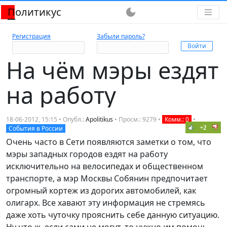
Политикус
dark_mode
Регистрация
Забыли пароль?
На чём мэры ездят
на работу
18-06-2012, 15:15 • Опубл.:
Apolitikus
• Просм.: 9279 •
Комм.: 0
•
+2
События в России
Очень часто в Сети появляются заметки о том, что
мэры западных городов ездят на работу
исключительно на велосипедах и общественном
транспорте, а мэр Москвы Собянин предпочитает
огромный кортеж из дорогих автомобилей, как
олигарх. Все хавают эту информация не стремясь
даже хоть чуточку прояснить себе данную ситуацию.