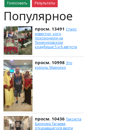
Голосовать
Результаты
Популярное
просм. 13491
Стало
известно, кого
похоронили на
Троекуровском
кладбище 5 и 6 августа
просм. 10998
Это
король Марокко
просм. 10436
Таксиста
Бахрома Тагаева,
отказавшегося везти