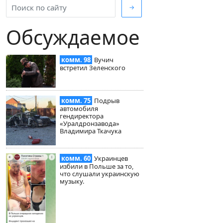
→
Обсуждаемое
комм. 98
Вучич
встретил Зеленского
комм. 75
Подрыв
автомобиля
гендиректора
«Уралдронзавода»
Владимира Ткачука
комм. 60
Украинцев
избили в Польше за то,
что слушали украинскую
музыку.