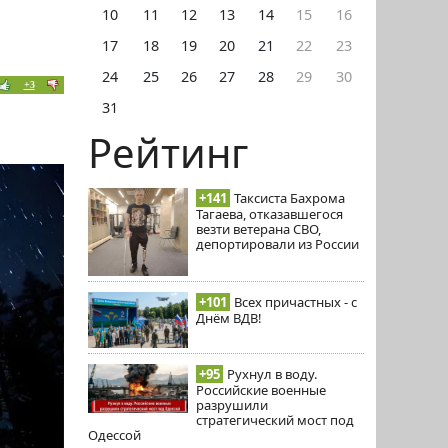
10
11
12
13
14
15
16
17
18
19
20
21
22
23
24
25
26
27
28
29
30
+3
31
Рейтинг
+141
Таксиста Бахрома
Тагаева, отказавшегося
везти ветерана СВО,
депортировали из России
+101
Всех причастных - с
Днём ВДВ!
+95
Рухнул в воду.
Российские военные
разрушили
стратегический мост под
Одессой