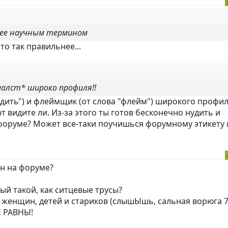
лее научным термином
то так правильнее...
иалст* широко профиля!!
"нудить") и флеймщик (от слова "флейм") широкого профил
т видите ли. Из-за этого ты готов бесконечно нудить и
форуме? Может все-таки поучишься форумному этикету 
н на форуме?
ый такой, как ситцевые трусы?
 женщин, детей и стариков (слышЫшь, сальная ворюга 7
СЕ РАВНЫ!