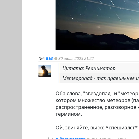
№4
Вал
30 июля 2025 21:22
Цитата: Реаниматор
Метеоропад - так правильнее и
Оба слова, "звездопад" и "метеор
котором множество метеоров (пад
распространенное, разговорное н
термином.
Ой, звиняйте, вы же *спешиалст*
№5
↑
Реаниматор
30 июля 2025 22:13