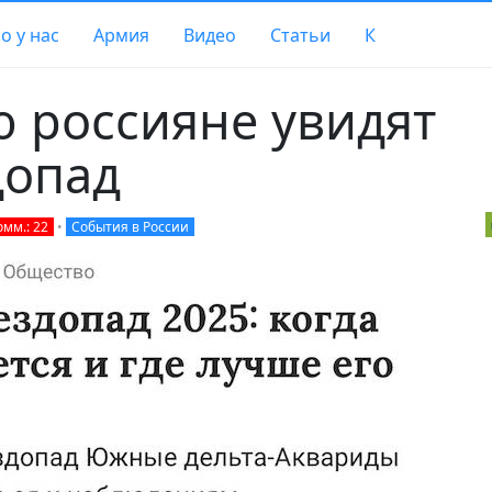
о у нас
Армия
Видео
Статьи
К
 россияне увидят
допад
омм.: 22
•
События в России