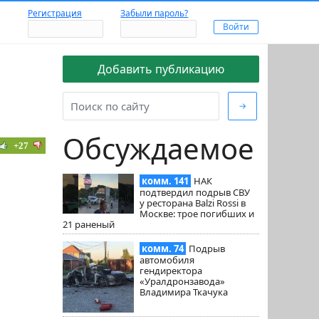
Регистрация
Забыли пароль?
Добавить публикацию
→
Обсуждаемое
+27
комм. 141
НАК
подтвердил подрыв СВУ
у ресторана Balzi Rossi в
Москве: трое погибших и
21 раненый
комм. 74
Подрыв
автомобиля
гендиректора
«Уралдронзавода»
Владимира Ткачука