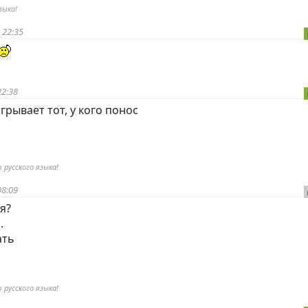
зыка!
 22:35
22:38
грывает тот, у кого понос
 русского языка!
08:09
я?
.
ать
 русского языка!