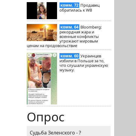
комм. 72
Продавец
обратилась к WB
комм. 64
Bloomberg:
рекордная жара и
военные конфликты
угрожают мировым
ценам на продовольствие
комм. 60
Украинцев
избили в Польше за то,
что слушали украинскую
музыку.
Опрос
Судьба Зеленского - ?