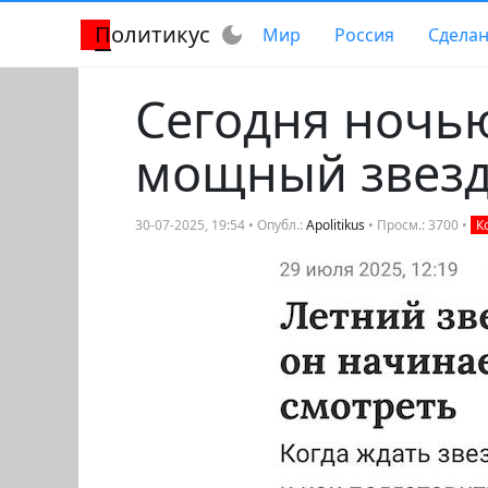
Политикус
dark_mode
Мир
Россия
Сделан
Сегодня ночью
мощный звез
30-07-2025, 19:54 • Опубл.:
Apolitikus
• Просм.: 3700 •
К