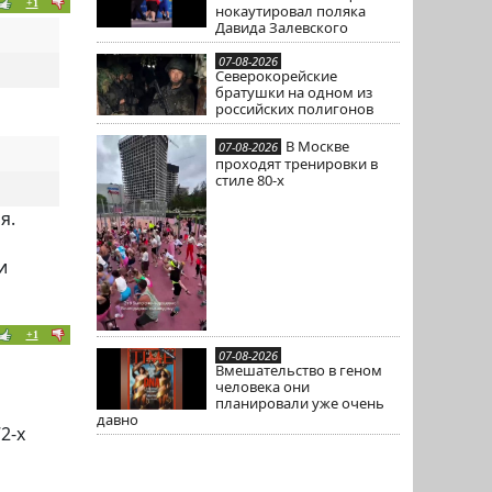
+1
нокаутировал поляка
Давида Залевского
07-08-2026
Северокорейские
братушки на одном из
российских полигонов
В Москве
07-08-2026
проходят тренировки в
стиле 80-х
я.
и
+1
07-08-2026
Вмешательство в геном
человека они
планировали уже очень
давно
2-х