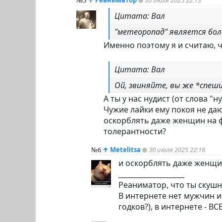
Цитата: Вал
"метеоропад" является бо
Именно поэтому я и считаю, ч
Цитата: Вал
Ой, звиняйте, вы же *спеш
А ты у нас нудист (от слова 
Чужие лайки ему покоя не даю
оскорблять даже женщин на 
толерантности?
№6
↑
Metelitsa
30 июля 2025 22:16
и оскорблять даже женщи
___________________
Реаниматор, что ты скушн
В интернете нет мужчин и
годков?), в интернете - В
----------