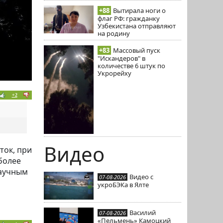
+88
Вытирала ноги о
флаг РФ: гражданку
Узбекистана отправляют
на родину
+83
Массовый пуск
"Искандеров" в
количестве 6 штук по
Укрорейху
+2
Видео
ток, при
более
научным
Видео с
07-08-2026
укроБЭКа в Ялте
Василий
07-08-2026
«Пельмень» Камоцкий