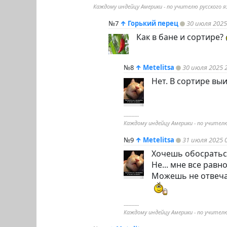
Каждому индейцу Америки - по учителю русского я
№7
↑
Горький перец
30 июля 2025
Как в бане и сортире?
№8
↑
Metelitsa
30 июля 2025 
Нет. В сортире выи
----------
Каждому индейцу Америки - по учителю
№9
↑
Metelitsa
31 июля 2025 
Хочешь обосратьс
Не... мне все равно
Можешь не отвеч
----------
Каждому индейцу Америки - по учителю