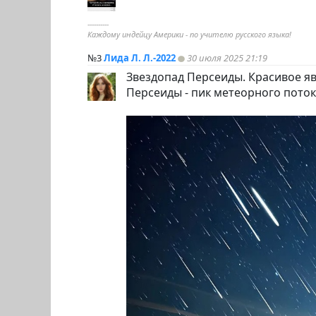
----------
Каждому индейцу Америки - по учителю русского языка!
№3
Лида Л. Л.-2022
30 июля 2025 21:19
Звездопад Персеиды. Красивое яв
Персеиды - пик метеорного поток