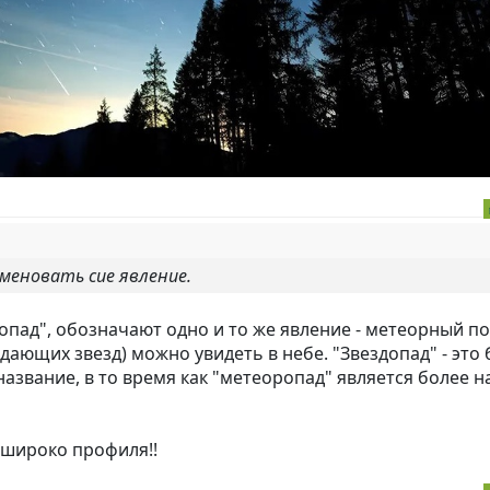
меновать сие явление.
опад", обозначают одно и то же явление - метеорный по
ающих звезд) можно увидеть в небе. "Звездопад" - это 
азвание, в то время как "метеоропад" является более 
 широко профиля!!