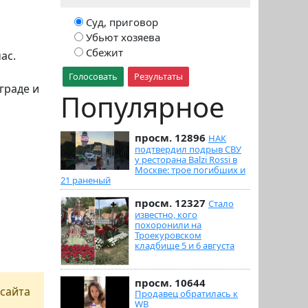
Суд, приговор
Убьют хозяева
Сбежит
ас.
Голосовать
Результаты
граде и
Популярное
просм. 12896
НАК
подтвердил подрыв СВУ
у ресторана Balzi Rossi в
Москве: трое погибших и
21 раненый
просм. 12327
Стало
известно, кого
похоронили на
Троекуровском
кладбище 5 и 6 августа
просм. 10644
сайта
Продавец обратилась к
WB