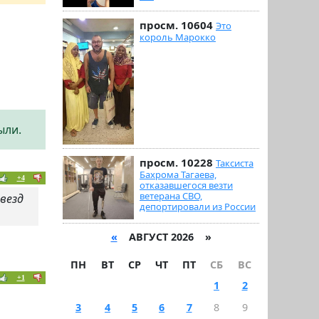
просм. 10604
Это
король Марокко
ыли.
просм. 10228
Таксиста
Бахрома Тагаева,
+4
отказавшегося везти
ветерана СВО,
везд
депортировали из России
«
АВГУСТ 2026 »
ПН
ВТ
СР
ЧТ
ПТ
СБ
ВС
+1
1
2
3
4
5
6
7
8
9