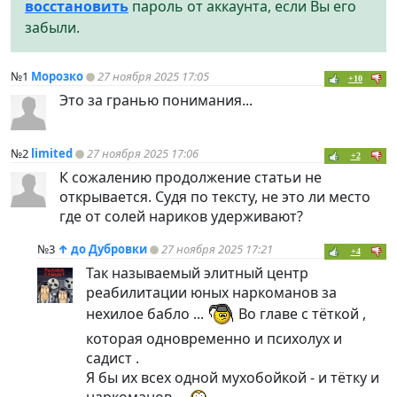
восстановить
пароль от аккаунта, если Вы его
забыли.
№1
Морозко
27 ноября 2025 17:05
+10
Это за гранью понимания...
№2
limited
27 ноября 2025 17:06
+2
К сожалению продолжение статьи не
открывается. Судя по тексту, не это ли место
где от солей нариков удерживают?
№3
↑
до Дубровки
27 ноября 2025 17:21
+4
Так называемый элитный центр
реабилитации юных наркоманов за
нехилое бабло ...
Во главе с тёткой ,
которая одновременно и психолух и
садист .
Я бы их всех одной мухобойкой - и тётку и
наркоманов ...