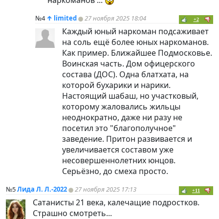
№4
↑
limited
27 ноября 2025 18:04
+2
Каждый юный наркоман подсаживает
на соль ещё более юных наркоманов.
Как пример. Ближайшее Подмосковье.
Воинская часть. Дом офицерского
состава (ДОС). Одна блатхата, на
которой бухарики и нарики.
Настоящий шабаш, но участковый,
которому жаловались жильцы
неоднократно, даже ни разу не
посетил это "благополучное"
заведение. Притон развивается и
увеличивается составом уже
несовершеннолетних юнцов.
Серьёзно, до смеха просто.
№5
Лида Л. Л.-2022
27 ноября 2025 17:13
+11
Сатанисты 21 века, калечащие подростков.
Страшно смотреть...