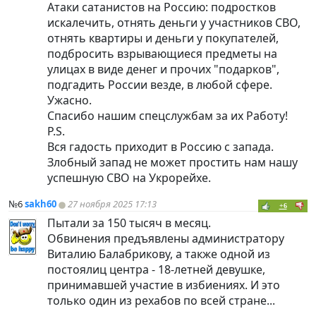
Атаки сатанистов на Россию: подростков
искалечить, отнять деньги у участников СВО,
отнять квартиры и деньги у покупателей,
подбросить взрывающиеся предметы на
улицах в виде денег и прочих "подарков",
подгадить России везде, в любой сфере.
Ужасно.
Спасибо нашим спецслужбам за их Работу!
P.S.
Вся гадость приходит в Россию с запада.
Злобный запад не может простить нам нашу
успешную СВО на Укрорейхе.
№6
sakh60
27 ноября 2025 17:13
+6
Пытали за 150 тысяч в месяц.
Обвинения предъявлены администратору
Виталию Балабрикову, а также одной из
постоялиц центра - 18-летней девушке,
принимавшей участие в избиениях. И это
только один из рехабов по всей стране...