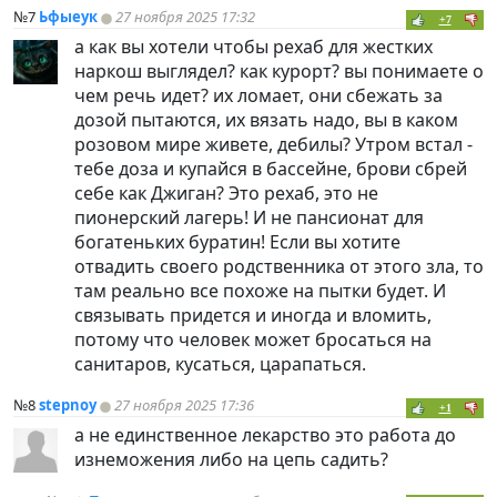
№7
Ьфыеук
27 ноября 2025 17:32
+7
а как вы хотели чтобы рехаб для жестких
наркош выглядел? как курорт? вы понимаете о
чем речь идет? их ломает, они сбежать за
дозой пытаются, их вязать надо, вы в каком
розовом мире живете, дебилы? Утром встал -
тебе доза и купайся в бассейне, брови сбрей
себе как Джиган? Это рехаб, это не
пионерский лагерь! И не пансионат для
богатеньких буратин! Если вы хотите
отвадить своего родственника от этого зла, то
там реально все похоже на пытки будет. И
связывать придется и иногда и вломить,
потому что человек может бросаться на
санитаров, кусаться, царапаться.
№8
stepnoy
27 ноября 2025 17:36
+1
а не единственное лекарство это работа до
изнеможения либо на цепь садить?