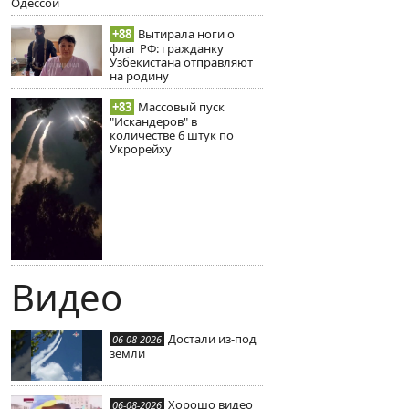
Одессой
+88
Вытирала ноги о
флаг РФ: гражданку
Узбекистана отправляют
на родину
+83
Массовый пуск
"Искандеров" в
количестве 6 штук по
Укрорейху
Видео
Достали из-под
06-08-2026
земли
Хорошо видео
06-08-2026