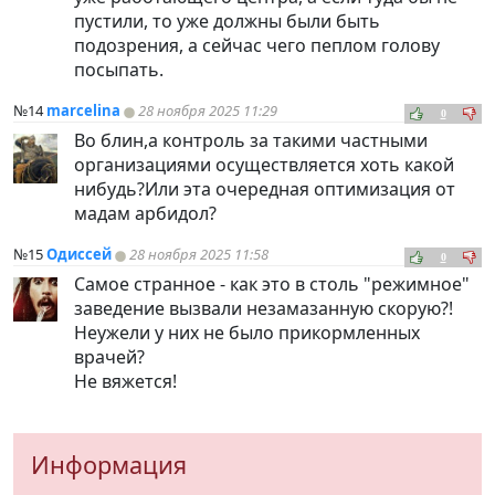
пустили, то уже должны были быть
подозрения, а сейчас чего пеплом голову
посыпать.
№14
marcelina
28 ноября 2025 11:29
0
Во блин,а контроль за такими частными
организациями осуществляется хоть какой
нибудь?Или эта очередная оптимизация от
мадам арбидол?
№15
Одиссей
28 ноября 2025 11:58
0
Самое странное - как это в столь "режимное"
заведение вызвали незамазанную скорую?!
Неужели у них не было прикормленных
врачей?
Не вяжется!
Информация