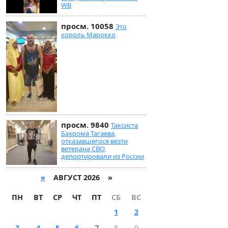
WB
просм. 10058
Это
король Марокко
просм. 9840
Таксиста
Бахрома Тагаева,
отказавшегося везти
ветерана СВО,
депортировали из России
«
АВГУСТ 2026 »
ПН
ВТ
СР
ЧТ
ПТ
СБ
ВС
1
2
3
4
5
6
7
8
9