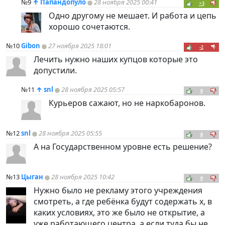
№9
↑
Папандопуло
28 ноября 2025 00:41
+3
Одно другому не мешает. И работа и цепь
хорошо сочетаются.
№10
Gibon
27 ноября 2025 18:01
-2
Лечить нужно наших купцов которые это
допустили.
№11
↑
snl
28 ноября 2025 05:57
0
Курьеров сажают, но не наркобаронов.
№12
snl
28 ноября 2025 05:55
0
А на Государственном уровне есть решение?
№13
Цыган
28 ноября 2025 10:42
0
Нужно было не рекламу этого учреждения
смотреть, а где ребёнка будут содержать х, в
каких условиях, это же было не открытие, а
уже работающего центра, а если туда бы не