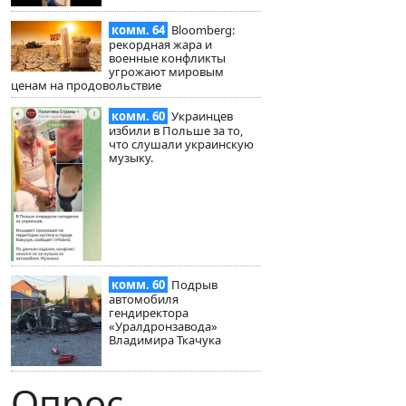
комм. 64
Bloomberg:
рекордная жара и
военные конфликты
угрожают мировым
ценам на продовольствие
комм. 60
Украинцев
избили в Польше за то,
что слушали украинскую
музыку.
комм. 60
Подрыв
автомобиля
гендиректора
«Уралдронзавода»
Владимира Ткачука
Опрос