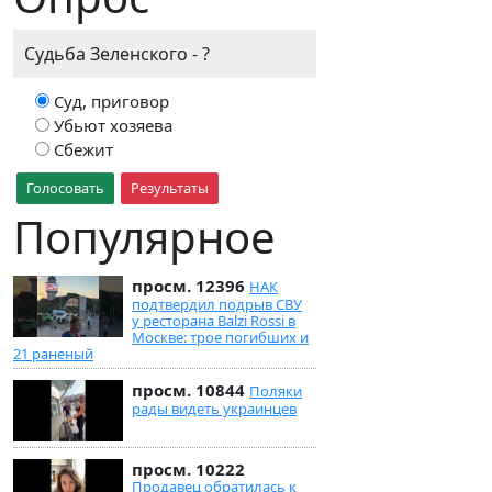
Судьба Зеленского - ?
Суд, приговор
Убьют хозяева
Сбежит
Голосовать
Результаты
Популярное
просм. 12396
НАК
подтвердил подрыв СВУ
у ресторана Balzi Rossi в
Москве: трое погибших и
21 раненый
просм. 10844
Поляки
рады видеть украинцев
просм. 10222
Продавец обратилась к