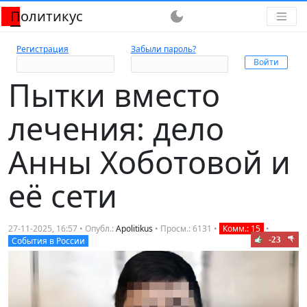
Политикус
dark_mode
Регистрация
Забыли пароль?
Пытки вместо
лечения: дело
Анны Хоботовой и
её сети
27-11-2025, 16:57 • Опубл.:
Apolitikus
• Просм.: 6131 •
Комм.: 15
•
-23
События в России