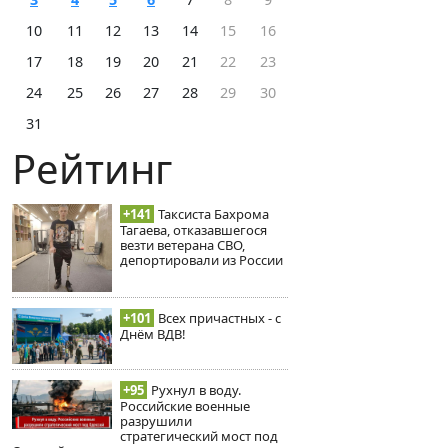
10
11
12
13
14
15
16
17
18
19
20
21
22
23
24
25
26
27
28
29
30
31
Рейтинг
+141
Таксиста Бахрома
Тагаева, отказавшегося
везти ветерана СВО,
депортировали из России
+101
Всех причастных - с
Днём ВДВ!
+95
Рухнул в воду.
Российские военные
разрушили
стратегический мост под