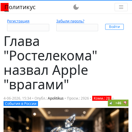
Политикус
dark_mode
Регистрация
Забыли пароль?
Глава
"Ростелекома"
назвал Apple
"врагами"
4-06-2026, 15:34 • Опубл.:
Apolitikus
• Просм.: 2926 •
Комм.: 28
•
+46
События в России