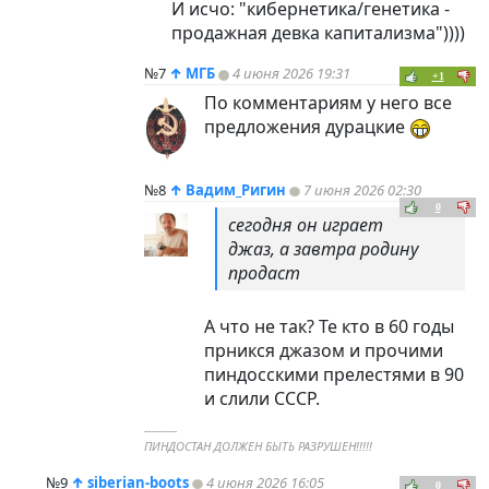
И исчо: "кибернетика/генетика -
продажная девка капитализма"))))
№7
↑
МГБ
4 июня 2026 19:31
+1
По комментариям у него все
предложения дурацкие
№8
↑
Вадим_Ригин
7 июня 2026 02:30
0
сегодня он играет
джаз, а завтра родину
продаст
А что не так? Те кто в 60 годы
прникся джазом и прочими
пиндoc
скими прелестями в 90
и слили СССР.
----------
ПИНДОСТАН ДОЛЖЕН БЫТЬ РАЗРУШЕН!!!!!
№9
↑
siberian-boots
4 июня 2026 16:05
0