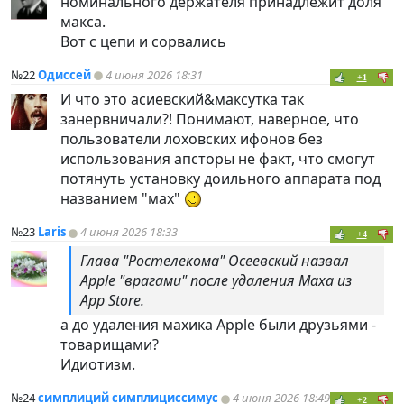
номинального держателя принадлежит доля
макса.
Вот с цепи и сорвались
№22
Одиссей
4 июня 2026 18:31
+1
И что это асиевский&максутка так
занервничали?! Понимают, наверное, что
пользователи лоховских ифонов без
использования апсторы не факт, что смогут
потянуть установку доильного аппарата под
названием "мах"
№23
Laris
4 июня 2026 18:33
+4
Глава "Ростелекома" Осеевский назвал
Apple "врагами" после удаления Маха из
App Store.
а до удаления махика Apple были друзьями -
товарищами?
Идиотизм.
№24
симплиций симплициссимус
4 июня 2026 18:49
+2