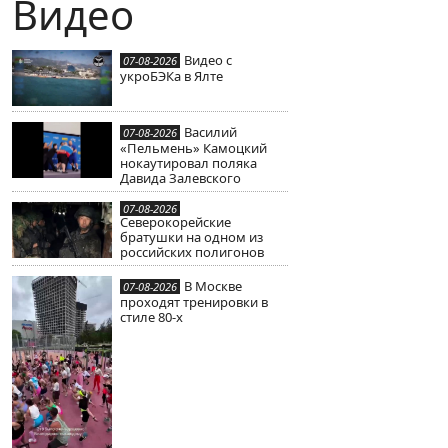
Видео
Видео с
07-08-2026
укроБЭКа в Ялте
Василий
07-08-2026
«Пельмень» Камоцкий
нокаутировал поляка
Давида Залевского
07-08-2026
Северокорейские
братушки на одном из
российских полигонов
В Москве
07-08-2026
проходят тренировки в
стиле 80-х