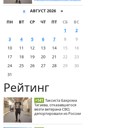
«
АВГУСТ 2026 »
ПН
ВТ
СР
ЧТ
ПТ
СБ
ВС
1
2
3
4
5
6
7
8
9
10
11
12
13
14
15
16
17
18
19
20
21
22
23
24
25
26
27
28
29
30
31
Рейтинг
+141
Таксиста Бахрома
Тагаева, отказавшегося
везти ветерана СВО,
депортировали из России