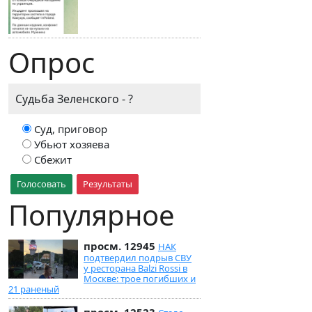
Опрос
Судьба Зеленского - ?
Суд, приговор
Убьют хозяева
Сбежит
Голосовать
Результаты
Популярное
просм. 12945
НАК
подтвердил подрыв СВУ
у ресторана Balzi Rossi в
Москве: трое погибших и
21 раненый