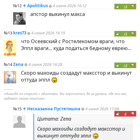
№12
↑
Apolitikus
4 июня 2026 16:12
+2
апстор выкинул макса
№13
kres73
4 июня 2026 16:19
+1
что Осеевский с Ростелекомом враги, что
Эппл враги... куда податься бедному еврею...
№14
Zena
4 июня 2026 16:28
+3
Скоро махоиды создадут максстор и выкинут
оттуда эппл
----------
«Никогда не спорьте с идиотами. Вы опуститесь до их уровня, где они вас
задавят своим опытом».
№15
↑
Несказанна Пустятишна
4 июня 2026 17:09
-1
Цитата: Zena
Скоро махоиды создадут максстор и
выкинут оттуда эппл