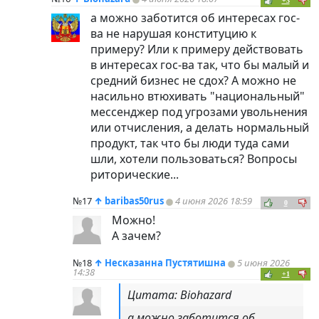
+3
а можно заботится об интересах гос-
ва не нарушая конституцию к
примеру? Или к примеру действовать
в интересах гос-ва так, что бы малый и
средний бизнес не сдох? А можно не
насильно втюхивать "национальный"
мессенджер под угрозами увольнения
или отчисления, а делать нормальный
продукт, так что бы люди туда сами
шли, хотели пользоваться? Вопросы
риторические...
№17
↑
baribas50rus
4 июня 2026 18:59
0
Можно!
А зачем?
№18
↑
Несказанна Пустятишна
5 июня 2026
14:38
+1
Цитата: Biohazard
а можно заботится об