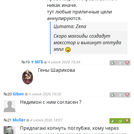
никак иначе.
тут любые приличные цели
аннулируются.
Цитата: Zena
Скоро махоиды создадут
максстор и выкинут оттуда
эппл
№19
↑
МГБ
4 июня 2026 19:34
0
Гены Шарикова
№20
Gibon
4 июня 2026 16:50
0
Недимон с ним согласен ?
№21
Muller
4 июня 2026 18:07
+4
Предлагаю копнуть поглубже, кому через