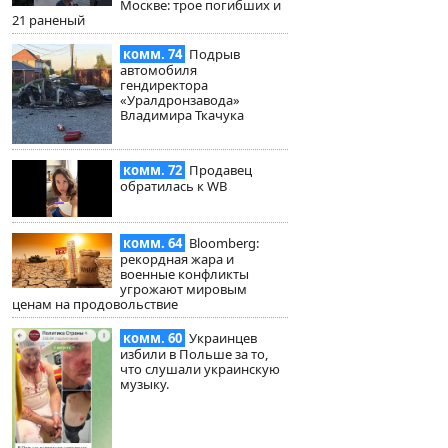
Москве: трое погибших и
21 раненый
комм. 74
Подрыв
автомобиля
гендиректора
«Уралдронзавода»
Владимира Ткачука
комм. 72
Продавец
обратилась к WB
комм. 64
Bloomberg:
рекордная жара и
военные конфликты
угрожают мировым
ценам на продовольствие
комм. 60
Украинцев
избили в Польше за то,
что слушали украинскую
музыку.