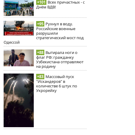
+101
Всех причастных - с
Днём ВДВ!
+95
Рухнул в воду.
Российские военные
разрушили
стратегический мост под
Одессой
+88
Вытирала ноги о
флаг РФ: гражданку
Узбекистана отправляют
на родину
+83
Массовый пуск
"Искандеров" в
количестве 6 штук по
Укрорейху