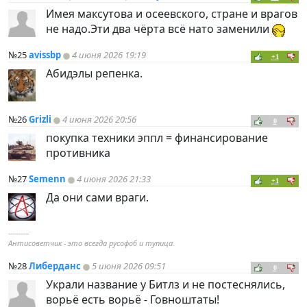
Имея максутова и осеевского, стране и врагов
не надо.Эти два чёрта всё нато заменили
№25
avissbp
4 июня 2026 19:19
+1
Абидэлы репенка.
№26
Grizli
4 июня 2026 20:56
0
покупка техники эппл = финансирование
противника
№27
Semenn
4 июня 2026 21:33
+1
Да они сами враги.
----------
Антисоветчик - это всегда русофоб и тупица.
№28
Либерданс
5 июня 2026 09:51
0
Украли название у Битлз и не постеснялись,
ворьё есть ворьё - Говноштаты!