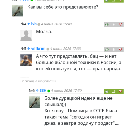
Как вы себе это представляете?
№4
↑
lvb
4 июня 2026 15:49
0
Молча.
№5
↑
vilfbrim
4 июня 2026 17:33
0
А что тут представлять, бац — и нет
больше яблочной техники в России, а
кто ей пользуется, тот — враг народа.
----------
Не спеши, а то успеешь!
№6
↑
S3H
4 июня 2026 17:50
+6
Более дурацкой идеи я еще не
слышал)))
Хотя вру... Помница в СССР была
такая тема "сегодня он играет
джаз, а завтра родину продаст"....