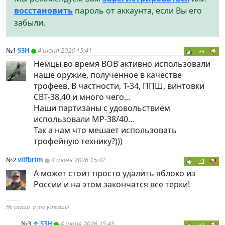
восстановить
пароль от аккаунта, если Вы его
забыли.
№1
S3H
4 июня 2026 15:41
+5
Немцы во время ВОВ активно использовали
наше оружие, полученное в качестве
трофеев. В частности, Т-34, ППШ, винтовки
СВТ-38,40 и много чего...
Наши партизаны с удовольствием
использовали MP-38/40...
Так а нам что мешает использовать
трофейную технику?)))
№2
vilfbrim
4 июня 2026 15:42
+3
А может стоит просто удалить яблоко из
России и на этом закончатся все терки!
----------
Не спеши, а то успеешь!
№3
↑
S3H
4 июня 2026 15:45
+1