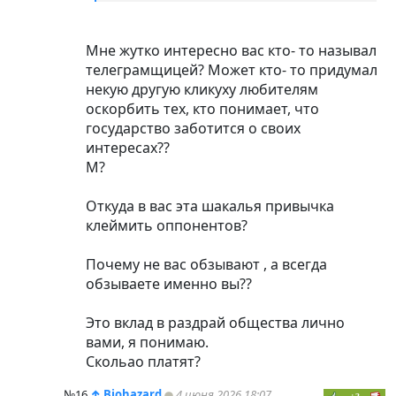
Мне жутко интересно вас кто- то называл
телеграмщицей? Может кто- то придумал
некую другую кликуху любителям
оскорбить тех, кто понимает, что
государство заботится о своих
интересах??
М?
Откуда в вас эта шакалья привычка
клеймить оппонентов?
Почему не вас обзывают , а всегда
обзываете именно вы??
Это вклад в раздрай общества лично
вами, я понимаю.
Скольао платят?
№16
↑
Biohazard
4 июня 2026 18:07