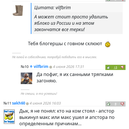
Цитата: vilfbrim
А может стоит просто удалить
яблоко из России и на этом
закончатся все терки!
Тебя блогершы с говном склюют
----------
Не плюй в собеседника, попробуй победить его в мыслях.
№10
↑
vilfbrim
4 июня 2026 17:31
+1
Да пофиг, я их санными тряпками
загоняю.
----------
Не спеши, а то успеешь!
№11
sakh60
4 июня 2026 16:03
0
Дык, я не понял: кто на ком стоял - апстор
выкинул макс или макс ушел и апстора по
определенным причинам...