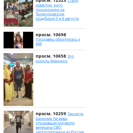
просм. 12523
Стало
известно, кого
похоронили на
Троекуровском
кладбище 5 и 6 августа
просм. 10698
Продавец обратилась к
WB
просм. 10658
Это
король Марокко
просм. 10259
Таксиста
Бахрома Тагаева,
отказавшегося везти
ветерана СВО,
депортировали из России