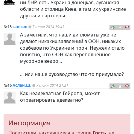
ни ЛНР, есть Украина донецкая, луганская
области и столица Киев, а там их украинские
друзья и партнеры.
№15
samson
7 июля 2014 19:43
0
А заметили, что наши дипломаты уже не
делают никаких заявлений в ООН, никаких
совбезов по Украине и проч. Неужели стало
понятно, что ООН как переполненное
мусорное ведро...
... или наше руководство что-то придумало?
№16
Аслан.Ш.
7 июля 2014 21:21
0
Как неадекватная Гейропа, может
отреагировать адекватно?
Информация
Посетители, находящиеся в группе
Гость
, не