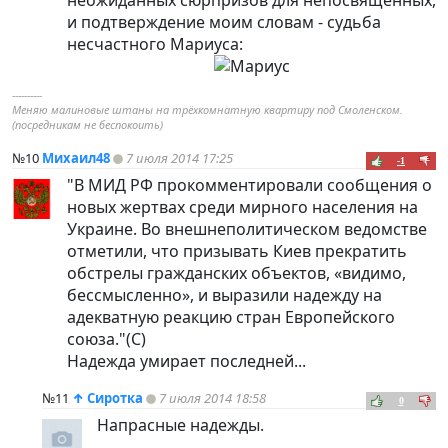
и подтверждение моим словам - судьба
несчастного Мариуса:
----------
Меняю малиновые штаны на трёхкомнатную квартиру под Смоленском.
(посредникам не беспокоить)
№10
Михаил48
7 июля 2014 17:25
-1
"В МИД РФ прокомментировали сообщения о
новых жертвах среди мирного населения на
Украине. Во внешнеполитическом ведомстве
отметили, что призывать Киев прекратить
обстрелы гражданских объектов, «видимо,
бессмысленно», и выразили надежду на
адекватную реакцию стран Европейского
союза."(С)
Надежда умирает последней...
№11
↑
Сиротка
7 июля 2014 18:58
0
Напрасные надежды.