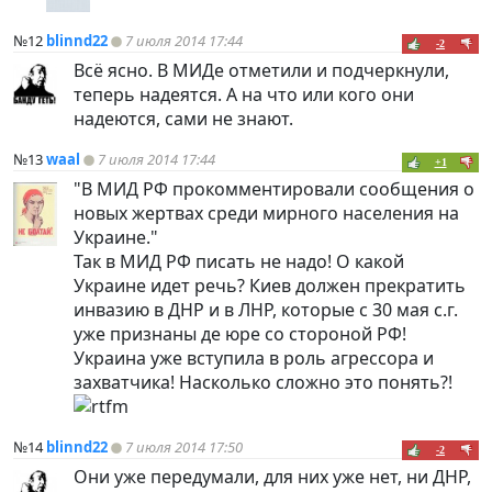
№12
blinnd22
7 июля 2014 17:44
-2
Всё ясно. В МИДе отметили и подчеркнули,
теперь надеятся. А на что или кого они
надеются, сами не знают.
№13
waal
7 июля 2014 17:44
+1
"В МИД РФ прокомментировали сообщения о
новых жертвах среди мирного населения на
Украине."
Так в МИД РФ писать не надо! О какой
Украине идет речь? Киев должен прекратить
инвазию в ДНР и в ЛНР, которые с 30 мая с.г.
уже признаны де юре со стороной РФ!
Украина уже вступила в роль агрессора и
захватчика! Насколько сложно это понять?!
№14
blinnd22
7 июля 2014 17:50
-2
Они уже передумали, для них уже нет, ни ДНР,