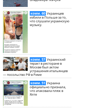
комм. 60
Украинцев
избили в Польше за то,
что слушали украинскую
музыку.
комм. 57
Украинский
теракт в ресторане в
Москве был актом
устрашения итальянцев
— посольство РФ в Риме
комм. 51
Украина
официально признала,
что атаковала пляж в
Ялте