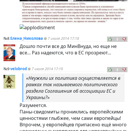
№8
Елена_Николова
7 июля 2014 17:18
0
Дошло почти все до МинВнуда, но еще не
все... Раз надеются, что в ЕС прозреют...
№9
velobrod
7 июля 2014 17:19
0
«Неужели их политика осуществляется в
рамках так называемого политического
раздела Соглашения об ассоциации ЕС и
Украины?»
Разумеется.
Паны-свидомиты прониклись европейскими
ценностями глыбжее, чем сами европейцы!
Впрочем, у европейцев припасено ещё много
неожиданных сюрпризов для непосвящённых,