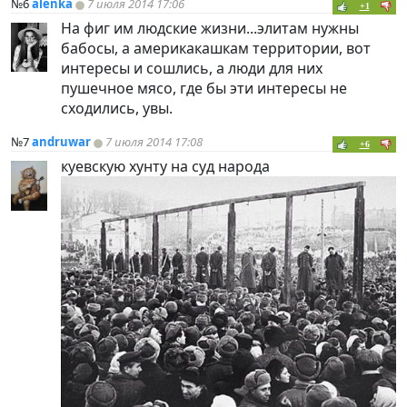
№6
alenka
7 июля 2014 17:06
+1
На фиг им людские жизни...элитам нужны
бабосы, а америкакашкам территории, вот
интересы и сошлись, а люди для них
пушечное мясо, где бы эти интересы не
сходились, увы.
№7
andruwar
7 июля 2014 17:08
+6
куевскую хунту на суд народа