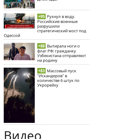
+95
Рухнул в воду.
Российские военные
разрушили
стратегический мост под
Одессой
+88
Вытирала ноги о
флаг РФ: гражданку
Узбекистана отправляют
на родину
+83
Массовый пуск
"Искандеров" в
количестве 6 штук по
Укрорейху
Видео