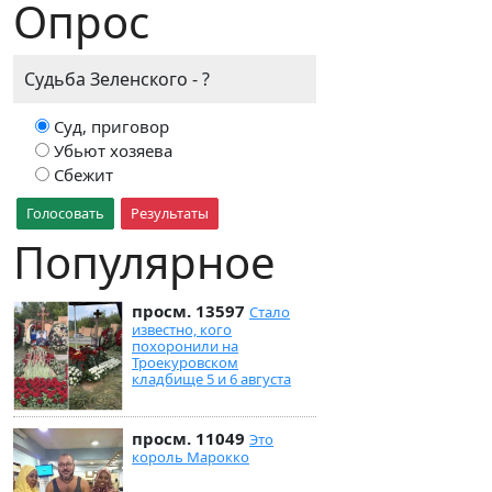
Опрос
Судьба Зеленского - ?
Суд, приговор
Убьют хозяева
Сбежит
Голосовать
Результаты
Популярное
просм. 13597
Стало
известно, кого
похоронили на
Троекуровском
кладбище 5 и 6 августа
просм. 11049
Это
король Марокко