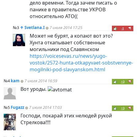
дело времени. Тогда зачем писать о
панике в правительстве УКРОВ
относительно АТО((
№3
↑
Svetlana.I
7 июля 2014 17:25
-1
Может не бурят, а копают вот это?
Хунта откапывает собственные
могильники под Славянском
https://voicesevas.ru/news/yugo-
vostok/2572-hunta-otkapyvaet-sobstvennye-
mogilniki-pod-slavyanskom.html
№4
kam
7 июля 2014 16:59
+3
Вот уроды.
№5
Fugazz
7 июля 2014 17:03
+3
Господи, покарай этих нелюдей рукой
Стрелкова!!!!