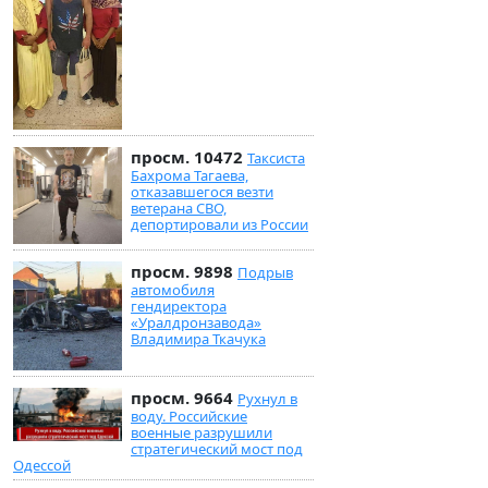
просм. 10472
Таксиста
Бахрома Тагаева,
отказавшегося везти
ветерана СВО,
депортировали из России
просм. 9898
Подрыв
автомобиля
гендиректора
«Уралдронзавода»
Владимира Ткачука
просм. 9664
Рухнул в
воду. Российские
военные разрушили
стратегический мост под
Одессой