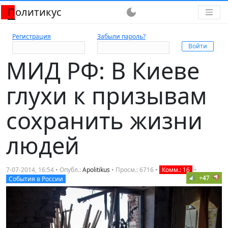
Политикус
dark_mode
Регистрация
Забыли пароль?
МИД РФ: В Киеве
глухи к призывам
сохранить жизни
людей
7-07-2014, 16:54 • Опубл.:
Apolitikus
• Просм.: 6716 •
Комм.: 16
•
+47
События в России