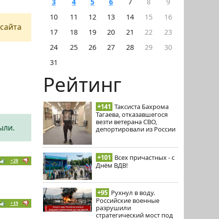
3
4
5
6
7
8
9
10
11
12
13
14
15
16
сайта
17
18
19
20
21
22
23
24
25
26
27
28
29
30
31
Рейтинг
+141
Таксиста Бахрома
Тагаева, отказавшегося
везти ветерана СВО,
ыли.
депортировали из России
+101
Всех причастных - с
+20
Днём ВДВ!
+95
Рухнул в воду.
Российские военные
+19
разрушили
стратегический мост под