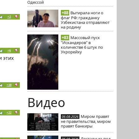
Одессой
+88
Вытирала ноги о
+2
флаг РФ: гражданку
Узбекистана отправляют
на родину
+83
Массовый пуск
"Искандеров" в
количестве 6 штук по
+6
Укрорейху
и этих
+10
Видео
+22
Миром правят
06-08-2026
не правительства, миром
правят банкиры
Достали из-под
06-08-2026