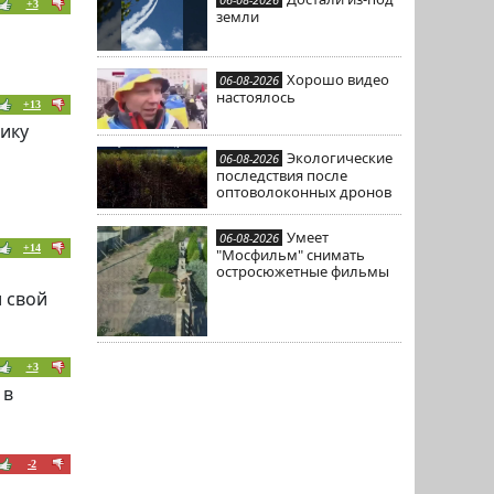
+3
земли
Хорошо видео
06-08-2026
настоялось
+13
тику
Экологические
06-08-2026
последствия после
оптоволоконных дронов
Умеет
06-08-2026
+14
"Мосфильм" снимать
остросюжетные фильмы
и свой
+3
 в
-2