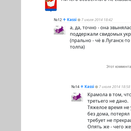
№12
↑
Kassi
7 июля 2014 18:42
а, да, точно - она звыняла
поддержали свидомых укра
(прально - чё в Луганск-т
толпа)
Этот коммента
№14
↑
Kassi
7 июля 2014 18:58
Крамола в том, чт
третьего не дано.
Тяжелое время не у
без дома, потерял 
требует не прекра
Опять же - чего же