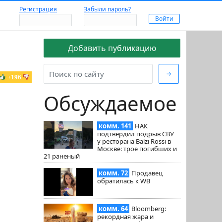
Регистрация
Забыли пароль?
Добавить публикацию
→
+196
Обсуждаемое
комм. 141
НАК
подтвердил подрыв СВУ
у ресторана Balzi Rossi в
Москве: трое погибших и
21 раненый
комм. 72
Продавец
обратилась к WB
комм. 64
Bloomberg:
рекордная жара и