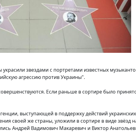
ы украсили звездами с портретами известных музыканто
сийскую агрессию против Украины".
совершенствуются. Если раньше в сортире было принят
игенции, выступающей в поддержку действий украинских
ия своей же страны, уложили в сортире в виде звёзд н
оились Андрей Вадимович Макаревич и Виктор Анатолье