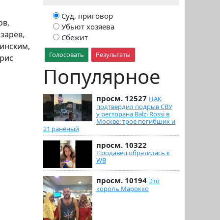
Суд, приговор
ов,
Убьют хозяева
зарев,
Сбежит
аинским,
Голосовать
Результаты
орис
Популярное
просм. 12527
НАК
подтвердил подрыв СВУ
у ресторана Balzi Rossi в
Москве: трое погибших и
21 раненый
просм. 10322
Продавец обратилась к
WB
просм. 10194
Это
король Марокко