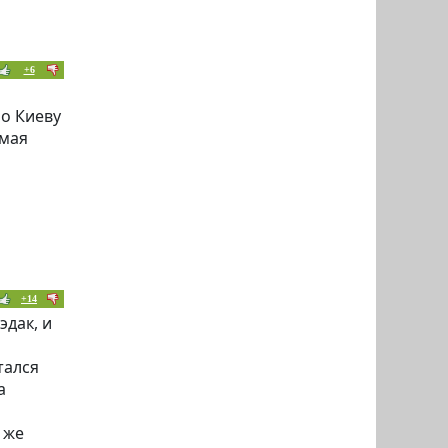
+6
но Киеву
омая
+14
эдак, и
тался
а
м же