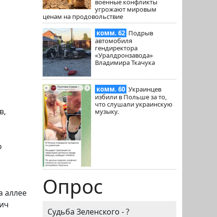
военные конфликты
угрожают мировым
ценам на продовольствие
комм. 62
Подрыв
автомобиля
гендиректора
«Уралдронзавода»
Владимира Ткачука
комм. 60
Украинцев
избили в Польше за то,
что слушали украинскую
в,
музыку.
о
Опрос
а аллее
вич
Судьба Зеленского - ?