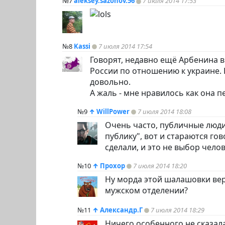
№7
aleksey.sazonov.56
7 июля 2014 17:53
№8
Kassi
7 июля 2014 17:54
Говорят, недавно ещё Арбенина в
России по отношению к украине. 
довольно.
А жаль - мне нравилось как она п
№9
↑
WillPower
7 июля 2014 18:08
Очень часто, публичные люди
публику", вот и стараются гов
сделали, и это не выбор чело
№10
↑
Прохор
7 июля 2014 18:20
Ну морда этой шалашовки веро
мужском отделении?
№11
↑
Александр.Г
7 июля 2014 18:29
Ничего особенного не сказал