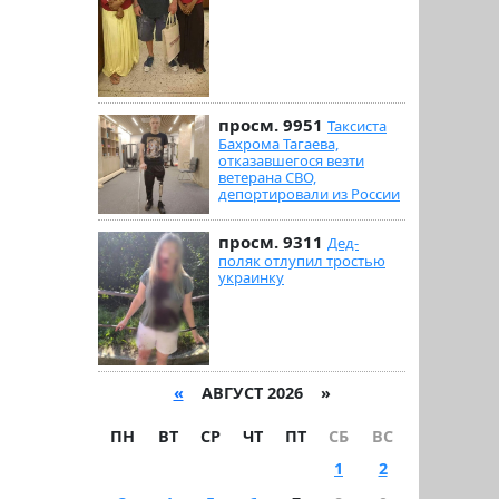
просм. 9951
Таксиста
Бахрома Тагаева,
отказавшегося везти
ветерана СВО,
депортировали из России
просм. 9311
Дед-
поляк отлупил тростью
украинку
«
АВГУСТ 2026 »
ПН
ВТ
СР
ЧТ
ПТ
СБ
ВС
1
2