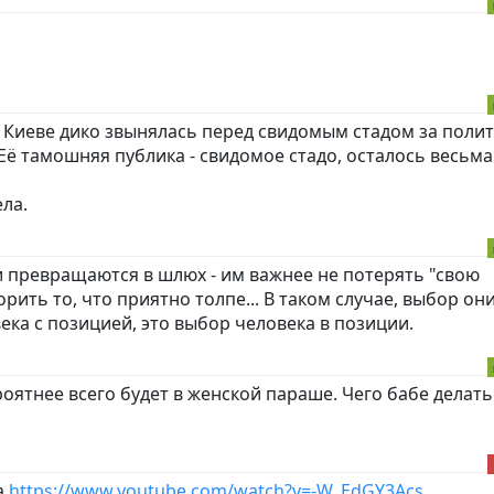
 Киеве дико звынялась перед свидомым стадом за поли
Её тамошняя публика - свидомое стадо, осталось весьма
ела.
 превращаются в шлюх - им важнее не потерять "свою
орить то, что приятно толпе... В таком случае, выбор он
века с позицией, это выбор человека в позиции.
ятнее всего будет в женской параше. Чего бабе делать
а
https://www.youtube.com/watch?v=-W_EdGY3Acs