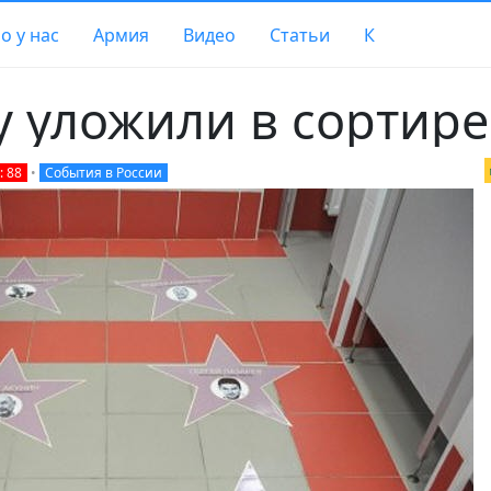
о у нас
Армия
Видео
Статьи
К
 уложили в сортире
: 88
•
События в России