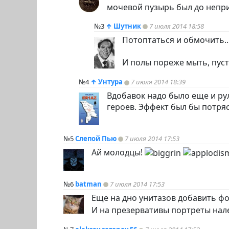
мочевой пузырь был до непри
№3
↑
Шутник
7 июля 2014 18:58
Потоптаться и обмочить..
И полы пореже мыть, пусть
№4
↑
Унтура
7 июля 2014 18:39
Вдобавок надо было еще и ру
героев. Эффект был бы потр
№5
Слепой Пью
7 июля 2014 17:53
Ай молодцы!
№6
batman
7 июля 2014 17:53
Еще на дно унитазов добавить фо
И на презервативы портреты нал