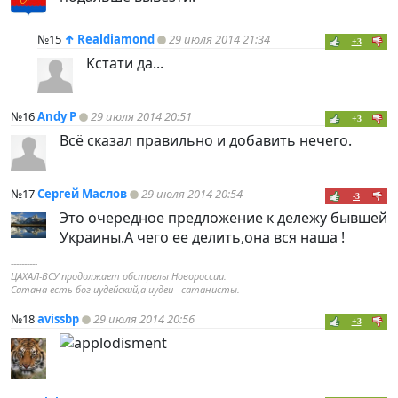
№15
↑
Realdiamond
29 июля 2014 21:34
+3
Кстати да...
№16
Andy P
29 июля 2014 20:51
+3
Всё сказал правильно и добавить нечего.
№17
Сергей Маслов
29 июля 2014 20:54
-3
Это очередное предложение к дележу бывшей
Украины.А чего ее делить,она вся наша !
----------
ЦАХАЛ-ВСУ продолжаeт обстрелы Новороссии.
Сатана есть бог иудейский,а иудеи - сатанисты.
№18
avissbp
29 июля 2014 20:56
+3