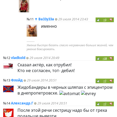
№11
↑
Ba33y33a
29 июля 2014 23:43
+3
именно
----------
Умение быстро бегать спасло несравнимо больше жизней, чем
умение боксировать.
№12
vladkold
29 июля 2014 20:49
+18
Сказал актёр, как отрубил!
Кто не согласен, тот- дебил!
№13
Флойд
29 июля 2014 20:51
+7
Жидобандеры в черных шляпах с эпицентром
в днепропетровске.
№14
Александр.Г
29 июля 2014 20:51
+7
После этой речи сестрицу надо бы от греха
подальше вывезти.