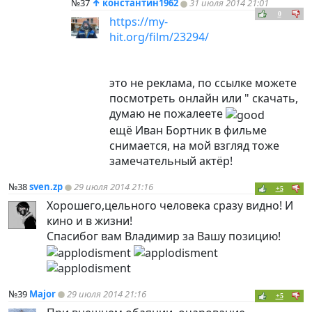
№37
↑
константин1962
31 июля 2014 21:01
0
https://my-
hit.org/film/23294/
это не реклама, по ссылке можете
посмотреть онлайн или " скачать,
думаю не пожалеете
ещё Иван Бортник в фильме
снимается, на мой взгляд тоже
замечательный актёр!
№38
sven.zp
29 июля 2014 21:16
+5
Хорошего,цельного человека сразу видно! И
кино и в жизни!
Спасибог вам Владимир за Вашу позицию!
№39
Major
29 июля 2014 21:16
+5