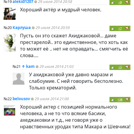
№19
aleks01207
29 июля 2014 20:58
+8
Хороший актёр и мудрый человек.
№20
Карлуша
29 июля 2014 20:59
+7
Пусть он это скажет Ахиджаковой... даме
престарелой.. это единственное, что хоть как
то может её .. нет не оправдать... смягчить её
слова....
№21
↑
kam
29 июля 2014 21:03
+5
У ахиджаковой уже давно маразм и
слабоумие. С ней говорить бесполезно.
Только крематорий.
№22
belousov
29 июля 2014 21:00
+10
Хороший актер с позицией нормального
человека, а не то что всякие басики,
ахеджаковки и т.д., не говоря уже о
нравственных уродах типа Макара и Шевчика!