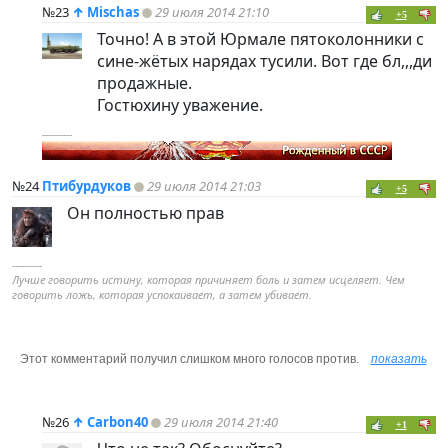
№23
↑
Mischas
29 июля 2014 21:10
+5
Точно! А в этой Юрмале пятоколонники с
сине-жётых нарядах тусили. Вот где бл,,,ди
продажные.
Гостюхину уважение.
----------
№24
Птибурдуков
29 июля 2014 21:03
+5
Он полностью прав
----------
Лучше говорить истину, которая причиняет боль и затем исцеляет. Чем
говорить ложь, которая успокаивает, а затем убивает.
Этот комментарий получил слишком много голосов против.
показать
№26
↑
Carbon40
29 июля 2014 21:40
+1