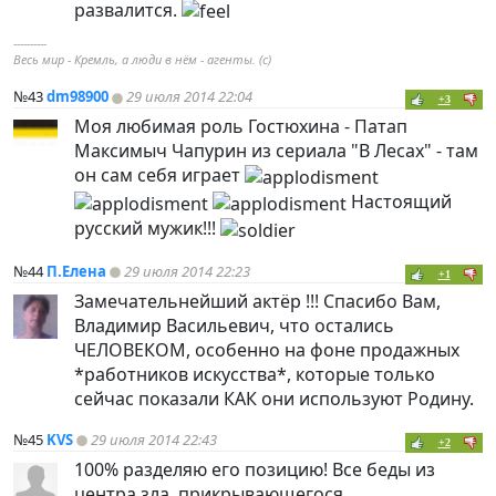
развалится.
----------
Весь мир - Кремль, а люди в нём - агенты. (с)
№43
dm98900
29 июля 2014 22:04
+3
Моя любимая роль Гостюхина - Патап
Максимыч Чапурин из сериала "В Лесах" - там
он сам себя играет
Настоящий
русский мужик!!!
№44
П.Елена
29 июля 2014 22:23
+1
Замечательнейший актёр !!! Спасибо Вам,
Владимир Васильевич, что остались
ЧЕЛОВЕКОМ, особенно на фоне продажных
*работников искусства*, которые только
сейчас показали КАК они используют Родину.
№45
KVS
29 июля 2014 22:43
+2
100% разделяю его позицию! Все беды из
центра зла, прикрывающегося