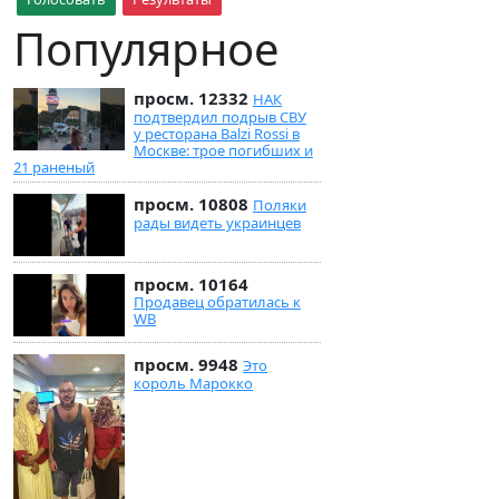
Популярное
просм. 12332
НАК
подтвердил подрыв СВУ
у ресторана Balzi Rossi в
Москве: трое погибших и
21 раненый
просм. 10808
Поляки
рады видеть украинцев
просм. 10164
Продавец обратилась к
WB
просм. 9948
Это
король Марокко