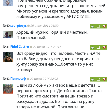
При внешнем обаянии, очарование
внутреннего содержания и трезвости мыслей.
Многих успехов и крепкого здоровья, всеми
любимому и уважаемому АРТИСТУ !!!!!!
№40
scorpiosys
29 июля 2014 21:30
+6
Хороший мужик. Горячий и честный.
Православный.
№41
Fidel Castro
29 июля 2014 21:47
+4
Вот сразу видно, что человек. Честный.А те
кто бабки держат у пендосов- те кричат за
хунту,сразу же видно....боятся что у них
отнимут
№42
Пеплофф
29 июля 2014 22:02
+2
Один из любимых актеров ещё с детства. С
первого просмотра "Детей капитана Гранта".
Приятно что смотрит на вещи трезво и
рассуждает здраво. Вот только на руину
теперь не въездной. Пока хунта не