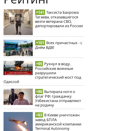
+141
Таксиста Бахрома
Тагаева, отказавшегося
везти ветерана СВО,
депортировали из России
+101
Всех причастных - с
Днём ВДВ!
+95
Рухнул в воду.
Российские военные
разрушили
стратегический мост под
Одессой
+86
Вытирала ноги о
флаг РФ: гражданку
Узбекистана отправляют
на родину
+83
В Киеве уничтожен
завод БПЛА
американской компании
Terminal Autonomy