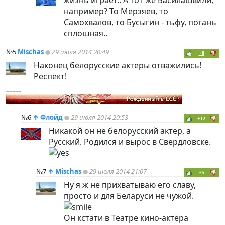
например? То Мерзяев, то
Самохвалов, то Бусыгин - тьфу, погань
сплошная..
№5
Mischas
29 июля 2014 20:49
+8
Наконец белорусские актеры отважились!
Респект!
----------
№6
↑
Флойд
29 июля 2014 20:53
+12
Никакой он не белорусский актер, а
Русский. Родился и вырос в Свердловске.
№7
↑
Mischas
29 июля 2014 21:07
+5
Ну я ж не прихватываю его славу,
просто и для Беларуси не чужой.
Он кстати в Театре кино-актёра