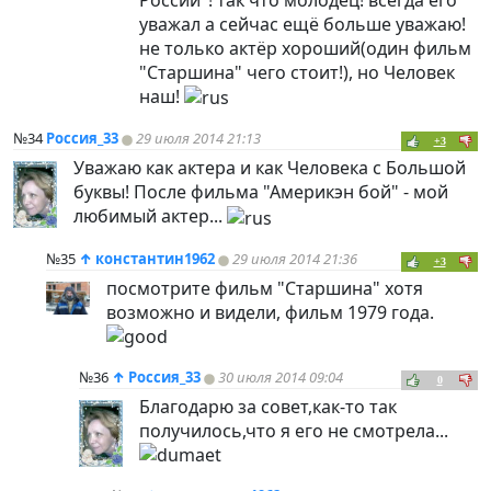
уважал а сейчас ещё больше уважаю!
не только актёр хороший(один фильм
"Старшина" чего стоит!), но Человек
наш!
№34
Россия_33
29 июля 2014 21:13
+3
Уважаю как актера и как Человека с Большой
буквы! После фильма "Америкэн бой" - мой
любимый актер...
№35
↑
константин1962
29 июля 2014 21:36
+3
посмотрите фильм "Старшина" хотя
возможно и видели, фильм 1979 года.
№36
↑
Россия_33
30 июля 2014 09:04
0
Благодарю за совет,как-то так
получилось,что я его не смотрела...