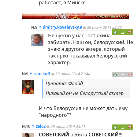
работает, в Минске.
----------
№8
↑
dmitry.kovalevsky.9
29 июля 2014 22:22
+2
Не нужно у нас Гостюхина
забирать. Наш он, белорусский. Не
знаю я другого актера, который
так ярко показывал белорусский
характер.
№9
↑
scuckoff
29 июля 2014 21:44
0
Цитата: Флойд
Никакой он не белорусский актер
И что Белоруссия не может дать ему
"народного"?
№10
↑
zel62
29 июля 2014 23:11
+7
СОВЕТСКИЙ
ребята
СОВЕТСКИЙ
!!!