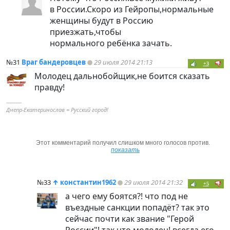
в России.Скоро из Гейропы,нормальные
женщины будут в Россию
приезжать,чтобы
нормального ребёнка зачать.
№31
Враг бандеровцев
29 июля 2014 21:13
+3
Молодец дальнобойщик,не боится сказать
правду!
----------
Днепр-Екатеринослав = Русский город!
Этот комментарий получил слишком много голосов против.
показать
№33
↑
константин1962
29 июля 2014 21:32
+5
а чего ему боятся?! что под не
въездные санкции попадёт? так это
сейчас почти как звание "Герой
России"! так что молодец! всегда его