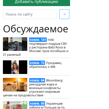
Добавить публикацию
→
Обсуждаемое
комм. 141
НАК
подтвердил подрыв СВУ
у ресторана Balzi Rossi в
Москве: трое погибших и
21 раненый
комм. 72
Продавец
обратилась к WB
комм. 64
Bloomberg:
рекордная жара и
военные конфликты
угрожают мировым
ценам на продовольствие
комм. 60
Украинцев
избили в Польше за то,