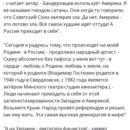
- считает актёр. - Бандеровцев использует Америка. Я
её называю гнездом сатаны. Они когда-то говорили,
что Советский Союз империя зла. Да нет, Америка -
это логово зла. Всё самое худшее идёт оттуда! А
Россия приходит в себя".
"Сегодня я радуюсь тому, что происходит на моей
Родине - в России, - продолжил народный артист. -
Скажу абсолютно без пафоса: у меня вот тут - в
сердце - любовь к Родине, любовь к земле, на
которой я родился (Владимир Гостюхин родился в
1946 году в Свердловске, с 1982 года является
актёром Минского театра-студии киноактёра.). -
Люди начинают приходить в себя от этой
загипнотизированности Западом и Америкой.
Возьмите Крым. Народ провёл референдум и решил,
как ему жить. Эта самая высокая демократия в мире!"
"А на Украине - диктатура фашистов! - заявил