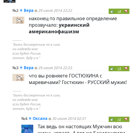
№2
↑
Вера
29 июля 2014 22:22
+4
наконец-то правильное определение
прозвучало:
украинский
американофашизм
----------
"Быть бессмертным не в силе,
но надежда моя:
если будет Россия,
значит, буду и я."
№3
↑
Вера
29 июля 2014 22:23
+3
что вы ровняете ГОСТЮХИНА с
маревичами? Гостюхин - РУССКИЙ мужик!
----------
"Быть бессмертным не в силе,
но надежда моя:
если будет Россия,
значит, буду и я."
№4
↑
Оксана
30 июля 2014 02:31
+1
Так ведь он настоящих Мужчин всю
жизнь играет.. А тот же Басилашвили,