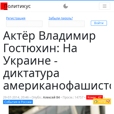
Политикус
dark_mode
Регистрация
Забыли пароль?
Актёр Владимир
Гостюхин: На
Украине -
диктатура
американофашист
29-07-2014, 20:46 • Опубл.:
Алексей 84
• Просм.: 14757 •
Комм.: 47
•
+172
События в России