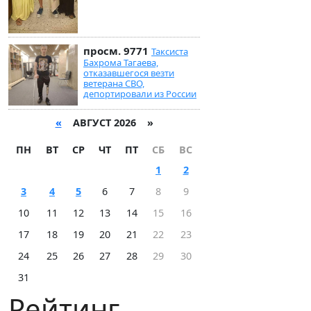
просм. 9771
Таксиста
Бахрома Тагаева,
отказавшегося везти
ветерана СВО,
депортировали из России
«
АВГУСТ 2026 »
ПН
ВТ
СР
ЧТ
ПТ
СБ
ВС
1
2
3
4
5
6
7
8
9
10
11
12
13
14
15
16
17
18
19
20
21
22
23
24
25
26
27
28
29
30
31
Рейтинг