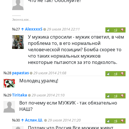
Что не так? Обоснуйте?
----------
Эвонна,как...
№27
↑
AlexxxxS
29 июля 2014 22:11
+2
У мужика спросили - мужик ответил, в чём
проблема то, в его нормальной
человеческой позиции? Бомба скорее то
что таких нормальных мужиков
некоторые пытаются за это подколоть.
№28
papastas
29 июля 2014 21:08
+4
Молодец уралец!
№29
Tiritaka
29 июля 2014 21:10
+4
Вот почему если МУЖИК - так обязательно
НАШ?
№30
↑
Аслан.Ш.
29 июля 2014 21:20
+6
Потому что Россия.Все мужики живут