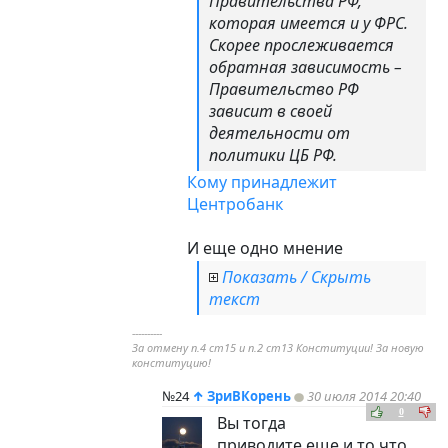
Правительства РФ,
которая имеется и у ФРС.
Скорее прослеживается
обратная зависимость –
Правительство РФ
зависит в своей
деятельности от
политики ЦБ РФ.
Кому принадлежит
Центробанк
И еще одно мнение
Показать / Скрыть
текст
----------
За отмену п.4 ст15 и п.2 ст13 Конституции! За новую
конституцию!
№24
↑
ЗриВКорень
30 июля 2014 20:40
0
Вы тогда
приводите еще и то что