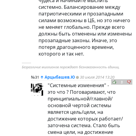
чудеса и начинайте мыслить
системно. Балансирование между
патриотическими и прозападными
силами возможны в ЦБ, но это ничего
не меняет глобально. Прежде всего
должны быть отменены или изменены
прозападные законы. Иначе, это
потеря драгоценного времени,
которого и так нет.
----------
Безразличие миллионов порождает безнаказанность единиц.
№31
↑
Арцыбашев.Ю
30 июля 2014 13:20
0
"Системные изменения" -
это что ? Поговаривают, что
принципиальной/главной/
основной чертой системы
является цель/цели, на
достижение которых работает/
заточена система. Стало быть
смена цели, на достижение