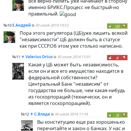
Всё верно-пилить уже начинают в сторону
именно БРИКС.Процесс не быстрый-но
правильный.
№10
Е.Андрей
30 июля 2014 10:53
+12
Пора этого регулятора (ЦБ)уже лишить всякой
"независимости".ЦБ должен быть в статусе
как при СССР.Об этом уже столько написано.
№11
↑
Valerius Ortus
30 июля 2014 11:01
-4
Какая у ЦБ может быть независимость,
если он и все его имущество находится в
федеральной собственности?
Центральный Банк "независим" от
государства не больше, чем какая-нибудь
из госкорпораций (технически, он и
является госкорпорацией).
№12
↑
С.Влада
30 июля 2014 11:16
+6
Вы конституцию еще раз хорошенько
перечитайте и закон о банках. У нас и