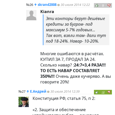
№26
↑
skrand2008
30 июля 2014 12:22
0
Kianra
Эти конторы берут дешёвые
кредиты за бугром- под
максимум 5-7% годовых...
Так вот, взяли там- дали тут
под 18-24%. Навар- 10-20%.
Многие ошибаются в расчётах.
КУПИЛ ЗА 7, ПРОДАЛ ЗА 24.
Сколько навар? :
24:7=3,4 РАЗА!!!
ТО ЕСТЬ НАВАР СОСТАВЛЯЕТ
350%!!!
Очень даже кучеряво. А вы
говорите 20%!
№27
↑
Е.Андрей
30 июля 2014 12:39
+2
Конституция РФ, статья 75, п 2:
«2. Защита и обеспечение