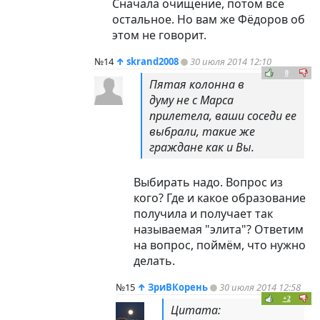
Сначала очищение, потом всё
остальное. Но вам же Фёдоров об
этом не говорит.
№14
↑
skrand2008
30 июля 2014 12:10
0
Пятая колонна в
думу не с Марса
прилетела, ваши соседи ее
выбрали, такие же
граждане как и Вы.
Выбирать надо. Вопрос из
кого? Где и какое образование
получила и получает так
называемая "элита"? Ответим
на вопрос, поймём, что нужно
делать.
№15
↑
ЗриВКорень
30 июля 2014 12:58
+2
Цитата: