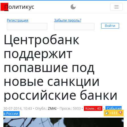
Политикус
dark_mode
Регистрация
Забыли пароль?
Центробанк
поддержит
попавшие под
новые санкции
российские банки
30-07-2014, 10:43 • Опубл.:
ZMAI
• Просм.: 5933 •
Комм.: 40
•
События
+111
в России