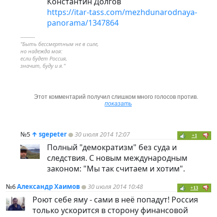
Константин Долгов
https://itar-tass.com/mezhdunarodnaya-
panorama/1347864
----------
"Быть бессмертным не в силе,
но надежда моя:
если будет Россия,
значит, буду и я."
Этот комментарий получил слишком много голосов против.
показать
№5
↑
sgepeter
30 июля 2014 12:07
+1
Полный "демократизм" без суда и
следствия. С новым международным
законом: "Мы так считаем и хотим".
№6
Александр Хаимов
30 июля 2014 10:48
+13
Роют себе яму - сами в неё попадут! Россия
только ускорится в сторону финансовой