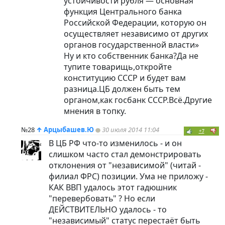
устойчивости рубля — основная
функция Центрального банка
Российской Федерации, которую он
осуществляет независимо от других
органов государственной власти»
Ну и кто собственник банка?Да не
тупите товарищь,откройте
конституцию СССР и будет вам
разница.ЦБ должен быть тем
органом,как госбанк СССР.Всё.Другие
мнения в топку.
№28
↑
Арцыбашев.Ю
30 июля 2014 11:04
+7
В ЦБ РФ что-то изменилось - и он
слишком часто стал демонстрировать
отклонения от "независимой" (читай -
филиал ФРС) позиции. Ума не приложу -
КАК ВВП удалось этот гадюшник
"перевербовать" ? Но если
ДЕЙСТВИТЕЛЬНО удалось - то
"независимый" статус перестаёт быть