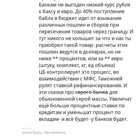
Банкам не выгоден низкий курс рубля
к баксу и евро. До 40% поступления
бабла в бюджет идет от взымания
различных пошлин и сборов при
пересечения товаров через границу. И
тут никого не колышит за что и как ты
приобрел такой товар- расчеты этих
пошлин ведутся в долларах, но не
ниже ** процентов, или за ** евро
(штуку, комплект, кг, ед объема)
ЦБ контролирует это процесс, во
взаимодействии с МФС, Таможней
рулят ставкой рефинансирования. И
эти сказки про
серого бычка
для
обыкновенной серой массы. Увеличат
ещё больше процентные ставки по
кредитам и уменьшат процент по
вкладам- и всё будет- у банков будет.
----------
лучше быть, чем казаться