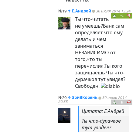
№19
↑
Е.Андрей
30 июля 2014 13:24
+1
Ты что-читать
не умеешь?Банк сам
определяет что ему
делать и чем
заниматься
НЕЗАВИСИМО от
того,что ты
перечислил.Ты кого
защищаешь?Ты что-
дурачков тут увидел?
Свободен!
№20
↑
ЗриВКорень
30 июля 2014
20:38
0
Цитата: Е.Андрей
Ты что-дурачков
тут увидел?