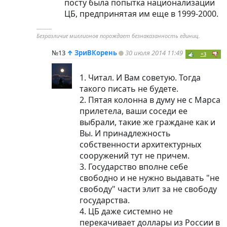
посту была попытка национализации
ЦБ, предпринятая им еще в 1999-2000.
----------
Безразличие миллионов порождает безнаказанность единиц.
№13
↑
ЗриВКорень
30 июля 2014 11:49
+3
1. Читал. И Вам советую. Тогда
такого писать не будете.
2. Пятая колонна в думу не с Марса
прилетела, ваши соседи ее
выбрали, такие же граждане как и
Вы. И принадлежность
собственности архитектурных
сооружений тут не причем.
3. Государство вполне себе
свободно и не нужно выдавать "не
свободу" части элит за не свободу
государства.
4. ЦБ даже системно не
перекачивает доллары из России в