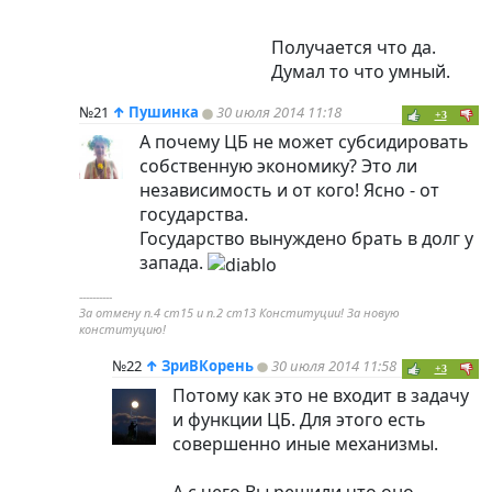
Получается что да.
Думал то что умный.
№21
↑
Пушинка
30 июля 2014 11:18
+3
А почему ЦБ не может субсидировать
собственную экономику? Это ли
независимость и от кого! Ясно - от
государства.
Государство вынуждено брать в долг у
запада.
----------
За отмену п.4 ст15 и п.2 ст13 Конституции! За новую
конституцию!
№22
↑
ЗриВКорень
30 июля 2014 11:58
+3
Потому как это не входит в задачу
и функции ЦБ. Для этого есть
совершенно иные механизмы.