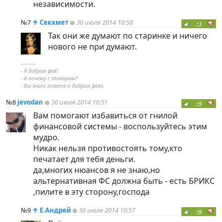
независимости.
№7
↑
Секхмет
30 июля 2014 10:58
+1
Так они же думают по старинке и ничего
нового не при думают.
----------
- Я добрая фея!
- А почему с топором?
- Вы мало знаете о добрых феях.
№8
jevodan
30 июля 2014 10:51
+6
Вам помогают избавиться от гнилой
финансовой системы - воспользуйтесь этим
мудро.
Никак нельзя противостоять тому,кто
печатает для тебя деньги.
да,многих нюансов я не знаю,но
альтернативная ФС должна быть - есть БРИКС
,пилите в эту сторону,господа
№9
↑
Е.Андрей
30 июля 2014 10:57
+6