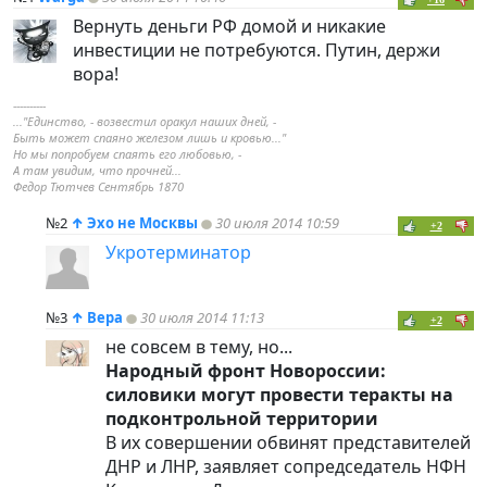
Вернуть деньги РФ домой и никакие
инвестиции не потребуются. Путин, держи
вора!
----------
..."Единство, - возвестил оракул наших дней, -
Быть может спаяно железом лишь и кровью..."
Но мы попробуем спаять его любовью, -
А там увидим, что прочней...
Федор Тютчев Сентябрь 1870
№2
↑
Эхо не Москвы
30 июля 2014 10:59
+2
Укротерминатор
№3
↑
Вера
30 июля 2014 11:13
+2
не совсем в тему, но...
Народный фронт Новороссии:
силовики могут провести теракты на
подконтрольной территории
В их совершении обвинят представителей
ДНР и ЛНР, заявляет сопредседатель НФН