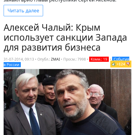
Читать далее
Алексей Чалый: Крым
использует санкции Запада
для развития бизнеса
31-07-2014, 09:13 • Опубл.:
ZMAI
•
Просм.: 7998
•
Комм.: 19
•
События
+124
в России