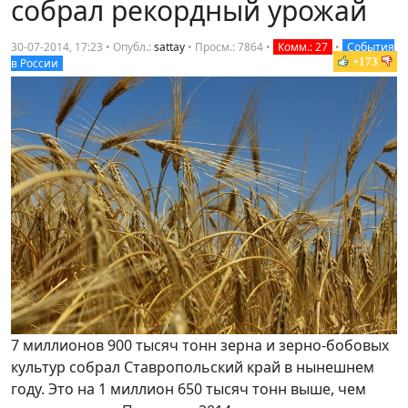
собрал рекордный урожай
30-07-2014, 17:23 • Опубл.:
sattay
•
Просм.: 7864
•
Комм.: 27
•
События
+173
в России
7 миллионов 900 тысяч тонн зерна и зерно-бобовых
культур собрал Ставропольский край в нынешнем
году. Это на 1 миллион 650 тысяч тонн выше, чем