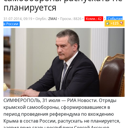
планируется
31-07-2014, 09:19 • Опубл.:
ZMAI
•
Просм.: 8826
•
Комм.: 42
•
События
+125
в России
СИМФЕРОПОЛЬ, 31 июля — РИА Новости. Отряды
крымской самообороны, сформировавшиеся в
период проведения референдума по вхождению
Крыма в состав России, распускать не планируется,
заявил врио главы республики Сергей Аксенов.