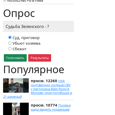
— посольство РФ в Риме
Опрос
Судьба Зеленского - ?
Суд, приговор
Убьют хозяева
Сбежит
Голосовать
Результаты
Популярное
просм. 12260
НАК
подтвердил подрыв СВУ
у ресторана Balzi Rossi в
Москве: трое погибших и
21 раненый
просм. 10774
Поляки
рады видеть украинцев