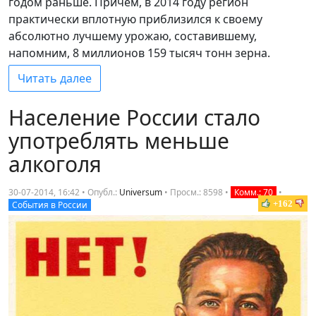
годом раньше. Причем, в 2014 году регион
практически вплотную приблизился к своему
абсолютно лучшему урожаю, составившему,
напомним, 8 миллионов 159 тысяч тонн зерна.
Читать далее
Население России стало
употреблять меньше
алкоголя
30-07-2014, 16:42 • Опубл.:
Universum
•
Просм.: 8598
•
Комм.: 70
•
+162
События в России