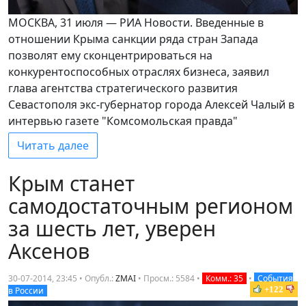
МОСКВА, 31 июля — РИА Новости. Введенные в
отношении Крыма санкции ряда стран Запада
позволят ему сконцентрироваться на
конкурентоспособных отраслях бизнеса, заявил
глава агентства стратегического развития
Севастополя экс-губернатор города Алексей Чалый в
интервью газете "Комсомольская правда"
Читать далее
Крым станет
самодостаточным регионом
за шесть лет, уверен
Аксенов
30-07-2014, 23:45 • Опубл.:
ZMAI
•
Просм.: 5584
•
Комм.: 35
•
События
+122
в России