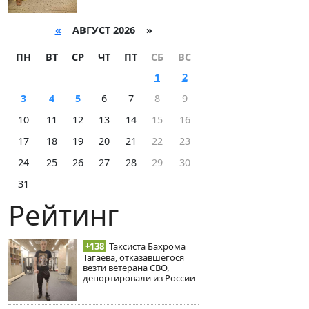
«
АВГУСТ 2026 »
ПН
ВТ
СР
ЧТ
ПТ
СБ
ВС
1
2
3
4
5
6
7
8
9
10
11
12
13
14
15
16
17
18
19
20
21
22
23
24
25
26
27
28
29
30
31
Рейтинг
+138
Таксиста Бахрома
Тагаева, отказавшегося
везти ветерана СВО,
депортировали из России