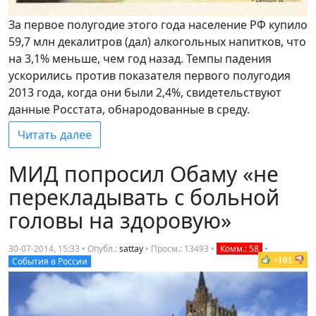
За первое полугодие этого года население РФ купило
59,7 млн декалитров (дал) алкогольных напитков, что
на 3,1% меньше, чем год назад. Темпы падения
ускорились против показателя первого полугодия
2013 года, когда они были 2,4%, свидетельствуют
данные Росстата, обнародованные в среду.
Читать далее
МИД попросил Обаму «не
перекладывать с больной
головы на здоровую»
30-07-2014, 15:33 • Опубл.:
sattay
•
Просм.: 13493
•
Комм.: 58
•
+101
События в России