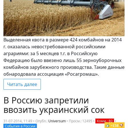
Выделенная квота в размере 424 комбайнов на 2014
г. оказалась невостребованной российскими
аграриями: за 5 месяцев т.г. в Российскую
Федерацию было ввезено лишь 55 зерноуборочных
комбайнов зарубежного производства. Такие данные
обнародовала ассоциация «Росагромаш».
Читать далее
В Россию запретили
ввозить украинский сок
31-07-2014, 11:49 • Опубл.:
Universum
•
Просм.: 12495
•
Комм.: 80
•
+158
События в России