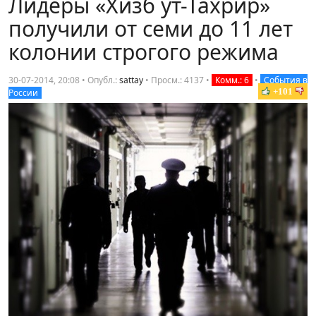
Лидеры «Хизб ут-Тахрир»
получили от семи до 11 лет
колонии строгого режима
30-07-2014, 20:08 • Опубл.:
sattay
•
Просм.: 4137
•
Комм.: 6
•
События в
+101
России