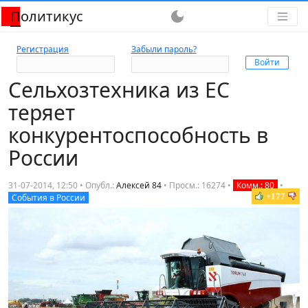
Политикус
dark_mode
Регистрация
Забыли пароль?
Сельхозтехника из ЕС
теряет
конкурентоспособность в
России
31-07-2014, 12:50 • Опубл.:
Алексей 84
•
Просм.: 16274
•
Комм.: 80
•
+177
События в России