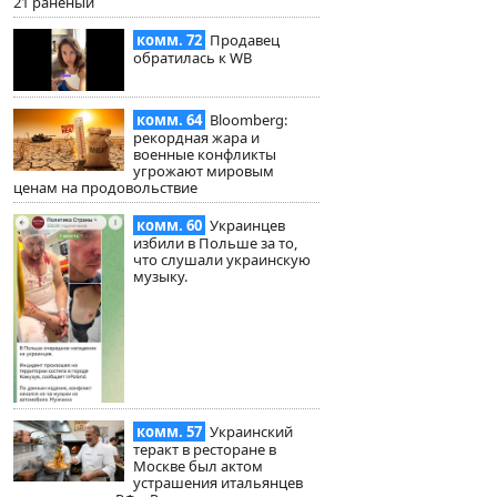
21 раненый
комм. 72
Продавец
обратилась к WB
комм. 64
Bloomberg:
рекордная жара и
военные конфликты
угрожают мировым
ценам на продовольствие
комм. 60
Украинцев
избили в Польше за то,
что слушали украинскую
музыку.
комм. 57
Украинский
теракт в ресторане в
Москве был актом
устрашения итальянцев