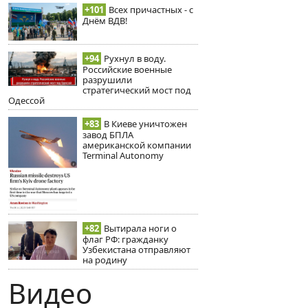
+101
Всех причастных - с
Днём ВДВ!
+94
Рухнул в воду.
Российские военные
разрушили
стратегический мост под
Одессой
+83
В Киеве уничтожен
завод БПЛА
американской компании
Terminal Autonomy
+82
Вытирала ноги о
флаг РФ: гражданку
Узбекистана отправляют
на родину
Видео