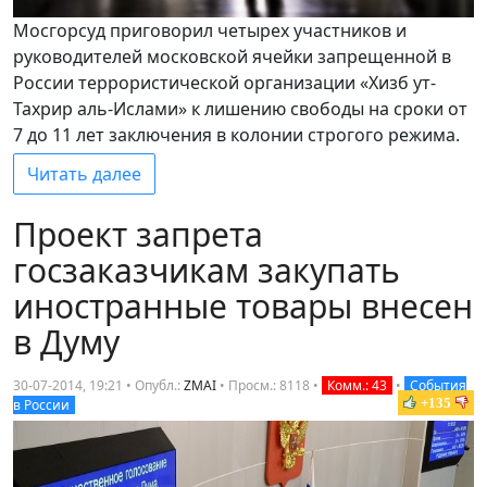
Мосгорсуд приговорил четырех участников и
руководителей московской ячейки запрещенной в
России террористической организации «Хизб ут-
Тахрир аль-Ислами» к лишению свободы на сроки от
7 до 11 лет заключения в колонии строгого режима.
Читать далее
Проект запрета
госзаказчикам закупать
иностранные товары внесен
в Думу
30-07-2014, 19:21 • Опубл.:
ZMAI
•
Просм.: 8118
•
Комм.: 43
•
События
+135
в России