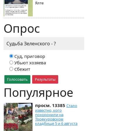
Ялте
Опрос
Судьба Зеленского - ?
Суд, приговор
Убьют хозяева
Сбежит
Голосовать
Результаты
Популярное
просм. 13385
Стало
известно, кого
похоронили на
Троекуровском
кладбище 5 и 6 августа