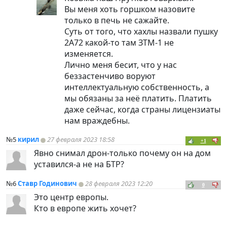
Вы меня хоть горшком назовите
только в печь не сажайте.
Суть от того, что хахлы назвали пушку
2А72 какой-то там ЗТМ-1 не
изменяется.
Лично меня бесит, что у нас
беззастенчиво воруют
интеллектуальную собственность, а
мы обязаны за неё платить. Платить
даже сейчас, когда страны лицензиаты
нам враждебны.
№5
кирил
27 февраля 2023 18:58
+1
Явно снимал дрон-только почему он на дом
уставился-а не на БТР?
№6
Ставр Годинович
28 февраля 2023 12:20
0
Это центр европы.
Кто в европе жить хочет?