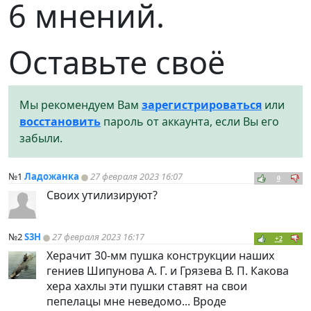
6 мнений.
Оставьте своё
Мы рекомендуем Вам
зарегистрироваться
или
восстановить
пароль от аккаунта, если Вы его
забыли.
№1
Ладожанка
27 февраля 2023 16:07
0
Своих утилизируют?
№2
S3H
27 февраля 2023 16:17
+2
Херачит 30-мм пушка конструкции наших
гениев Шипунова А. Г. и Грязева В. П. Какова
хера хахлы эти пушки ставят на свои
пепелацы мне неведомо... Вроде