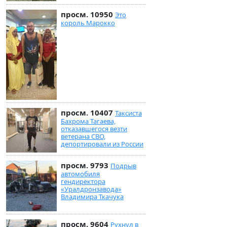
просм. 10950
Это
король Марокко
просм. 10407
Таксиста
Бахрома Тагаева,
отказавшегося везти
ветерана СВО,
депортировали из России
просм. 9793
Подрыв
автомобиля
гендиректора
«Уралдронзавода»
Владимира Ткачука
просм. 9604
Рухнул в