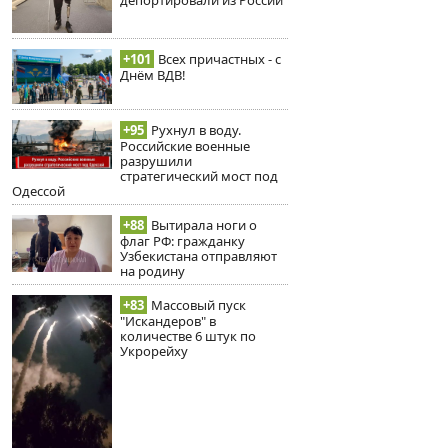
депортировали из России
+101
Всех причастных - с
Днём ВДВ!
+95
Рухнул в воду.
Российские военные
разрушили
стратегический мост под
Одессой
+88
Вытирала ноги о
флаг РФ: гражданку
Узбекистана отправляют
на родину
+83
Массовый пуск
"Искандеров" в
количестве 6 штук по
Укрорейху