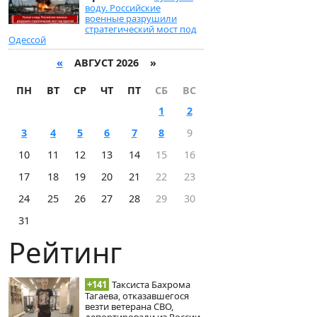
воду. Российские
военные разрушили
стратегический мост под
Одессой
«
АВГУСТ 2026 »
ПН
ВТ
СР
ЧТ
ПТ
СБ
ВС
1
2
3
4
5
6
7
8
9
10
11
12
13
14
15
16
17
18
19
20
21
22
23
24
25
26
27
28
29
30
31
Рейтинг
+141
Таксиста Бахрома
Тагаева, отказавшегося
везти ветерана СВО,