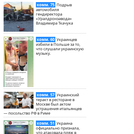
комм. 75
Подрыв
автомобиля
гендиректора
«Уралдронзавода»
Владимира Ткачука
комм. 60
Украинцев
избили в Польше за то,
что слушали украинскую
музыку.
комм. 57
Украинский
теракт в ресторане в
Москве был актом
устрашения итальянцев
— посольство РФ в Риме
комм. 51
Украина
официально признала,
что атаковала пляж в