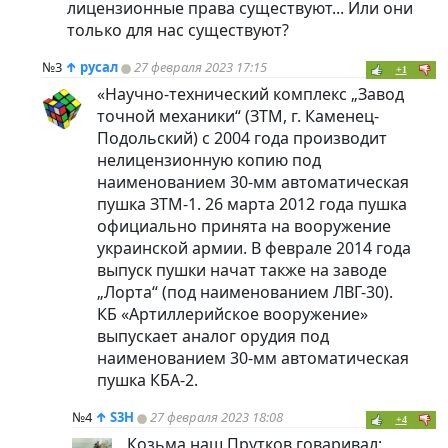
лицензионные права существуют... Или они
только для нас существуют?
№3
↑
русал
27 февраля 2023 17:15
+1
«Научно-технический комплекс „Завод
точной механики“ (ЗТМ, г. Каменец-
Подольский) с 2004 года производит
нелицензионную копию под
наименованием 30-мм автоматическая
пушка ЗТМ-1. 26 марта 2012 года пушка
официально принята на вооружение
украинской армии. В феврале 2014 года
выпуск пушки начат также на заводе
„Лорта“ (под наименованием ЛВГ-30).
КБ «Артиллерийское вооружение»
выпускает аналог орудия под
наименованием 30-мм автоматическая
пушка КБА-2.
№4
↑
S3H
27 февраля 2023 18:08
+4
Козьма наш Прутков говаривал: