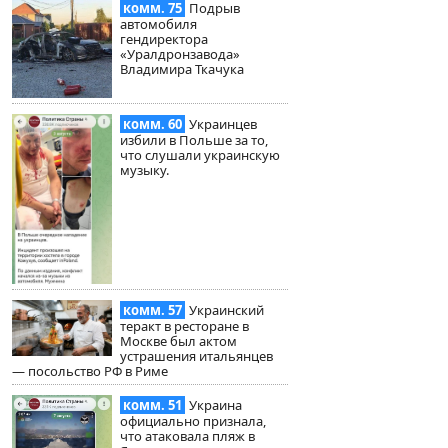
комм. 75
Подрыв
автомобиля
гендиректора
«Уралдронзавода»
Владимира Ткачука
комм. 60
Украинцев
избили в Польше за то,
что слушали украинскую
музыку.
комм. 57
Украинский
теракт в ресторане в
Москве был актом
устрашения итальянцев
— посольство РФ в Риме
комм. 51
Украина
официально признала,
что атаковала пляж в