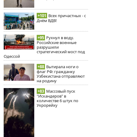
+101
Всех причастных - с
Днём ВДВ!
+95
Рухнул в воду.
Российские военные
разрушили
стратегический мост под
Одессой
+88
Вытирала ноги о
флаг РФ: гражданку
Узбекистана отправляют
на родину
+83
Массовый пуск
"Искандеров" в
количестве 6 штук по
Укрорейху