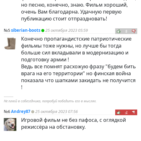
но песню, конечно, знаю. Фильм хороший,
очень Вам благодарна. Удачную первую
публикацию стоит отпраздновать!
№5
siberian-boots
25 октября 2023 05:59
0
Конечно пропагандистские патриотические
фильмы тоже нужны, но лучше бы тогда
больше сил вкладывали в модернизацию и
подготовку армии !
Ведь все помнят расхожую фразу "будем бить
врага на его территории" но финская война
показала что шапками закидать не получится
!
----------
Не плюй в собеседника, попробуй победить его в мыслях.
№6
Andrey87
25 октября 2023 07:56
-2
Игровой фильм не без пафоса, с оглядкой
режиссёра на обстановку.