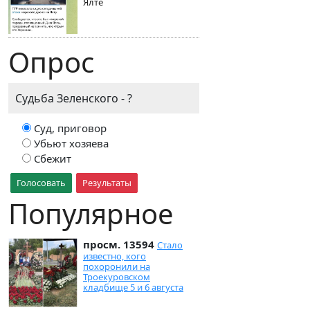
Ялте
Опрос
Судьба Зеленского - ?
Суд, приговор
Убьют хозяева
Сбежит
Голосовать
Результаты
Популярное
просм. 13594
Стало
известно, кого
похоронили на
Троекуровском
кладбище 5 и 6 августа