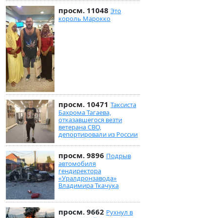
просм. 11048
Это
король Марокко
просм. 10471
Таксиста
Бахрома Тагаева,
отказавшегося везти
ветерана СВО,
депортировали из России
просм. 9896
Подрыв
автомобиля
гендиректора
«Уралдронзавода»
Владимира Ткачука
просм. 9662
Рухнул в