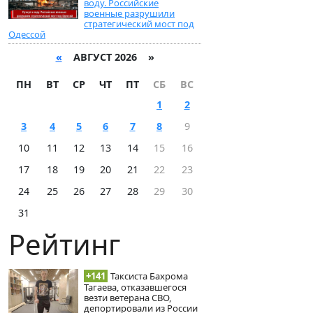
воду. Российские
военные разрушили
стратегический мост под
Одессой
«
АВГУСТ 2026 »
ПН
ВТ
СР
ЧТ
ПТ
СБ
ВС
1
2
3
4
5
6
7
8
9
10
11
12
13
14
15
16
17
18
19
20
21
22
23
24
25
26
27
28
29
30
31
Рейтинг
+141
Таксиста Бахрома
Тагаева, отказавшегося
везти ветерана СВО,
депортировали из России