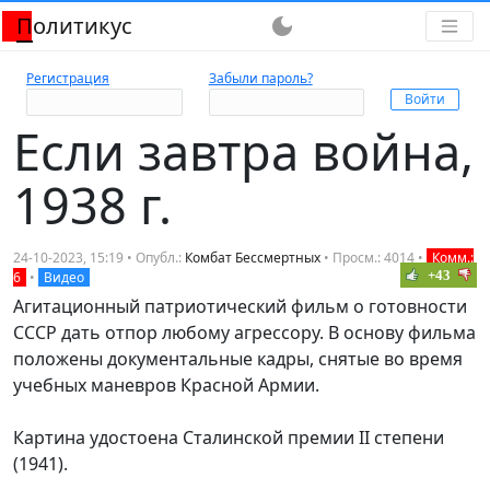
Политикус
dark_mode
Регистрация
Забыли пароль?
Если завтра война,
1938 г.
24-10-2023, 15:19 • Опубл.:
Комбат Бессмертных
• Просм.: 4014 •
Комм.:
+43
6
•
Видео
Агитационный патриотический фильм о готовности
СССР дать отпор любому агрессору. В основу фильма
положены документальные кадры, снятые во время
учебных маневров Красной Армии.
Картина удостоена Сталинской премии II степени
(1941).