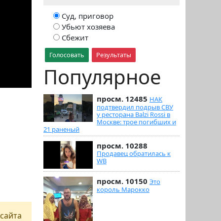
Суд, приговор
Убьют хозяева
Сбежит
Голосовать
Результаты
Популярное
просм. 12485
НАК
подтвердил подрыв СВУ
у ресторана Balzi Rossi в
Москве: трое погибших и
21 раненый
просм. 10288
Продавец обратилась к
WB
просм. 10150
Это
король Марокко
сайта