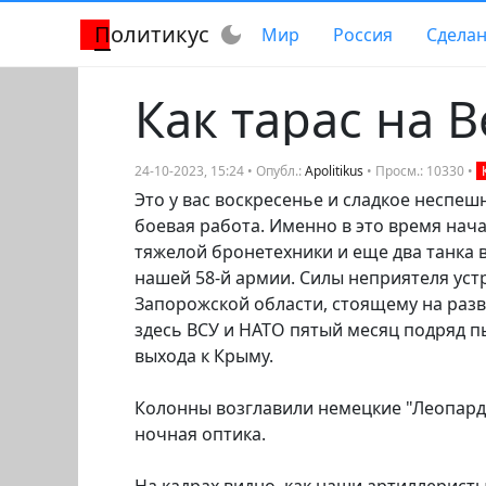
Политикус
dark_mode
Мир
Россия
Сделан
Как тарас на 
24-10-2023, 15:24 • Опубл.:
Apolitikus
• Просм.: 10330 •
Это у вас воскресенье и сладкое неспеш
боевая работа. Именно в это время нач
тяжелой бронетехники и еще два танка 
нашей 58-й армии. Силы неприятеля устр
Запорожской области, стоящему на разв
здесь ВСУ и НАТО пятый месяц подряд 
выхода к Крыму.
Колонны возглавили немецкие "Леопарды
ночная оптика.