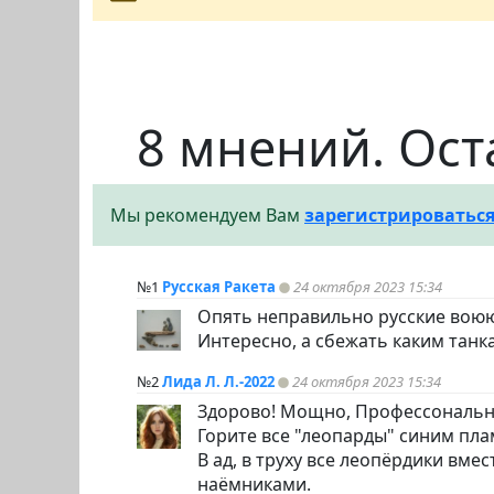
8 мнений. Ост
Мы рекомендуем Вам
зарегистрироватьс
№1
Русская Ракета
24 октября 2023 15:34
Опять неправильно русские вою
Интересно, а сбежать каким танк
№2
Лида Л. Л.-2022
24 октября 2023 15:34
Здорово! Мощно, Профессональн
Горите все "леопарды" синим пла
В ад, в труху все леопёрдики вме
наёмниками.