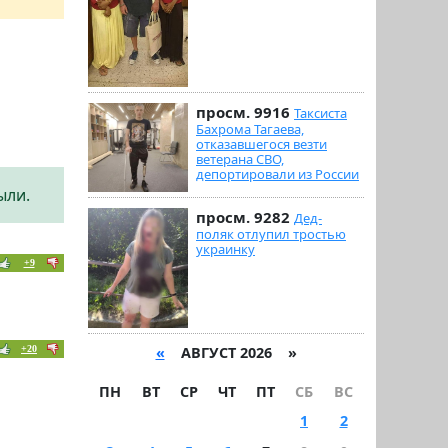
просм. 9916
Таксиста
Бахрома Тагаева,
отказавшегося везти
ветерана СВО,
депортировали из России
ыли.
просм. 9282
Дед-
поляк отлупил тростью
украинку
+9
+20
«
АВГУСТ 2026 »
ПН
ВТ
СР
ЧТ
ПТ
СБ
ВС
1
2