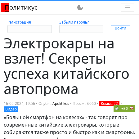
Политикус
dark_mode
Регистрация
Забыли пароль?
Электрокары на
взлет! Секреты
успеха китайского
автопрома
16-05-2024, 19:56 • Опубл.:
Apolitikus
• Просм.: 6060 •
Комм.: 22
•
+36
Видео
«Большой смартфон на колесах» - так говорят про
современные китайские электрокары, которые
собираются также просто и быстро как и смартфоны.