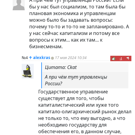
А при чём тут управленцы России? Если
бы у нас был социализм, то там была бы
плановая экономика и управленцам
можно было бы задавать вопросы:
почему то-то и то-то не запланировано. А
у нас сейчас капитализм и потому все
вопросы к этим... как их там... к
бизнесменам.
№4
↑
alexkras
17 мая 2024 10:34
-1
Цитата: Ckat
А при чём тут управленцы
России?
Государственное управление
существует для того, чтобы
капиталистический или хуже того
капитало-олигархический рынок делал
не только то, что ему выгодно, а что
необходимо государству для
обеспечения его, в данном случае,