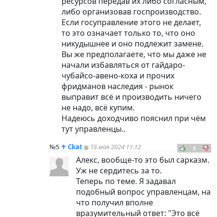
ресурсов передав их либо согласным,
либо организовав госпроизводство.
Если госуправление этого не делает,
то это означает только то, что оно
никудышнее и оно подлежит замене.
Вы же предполагаете, что мы даже не
начали избавляться от гайдаро-
чубайсо-авено-коха и прочих
фридманов наследия - рынок
выправит всё и производить ничего
не надо, всё купим.
Надеюсь доходчиво пояснил при чём
тут управленцы..
№5
↑
Ckat
18 мая 2024 11:12
0
Алекс, вообще-то это был сарказм.
Уж не сердитесь за то.
Теперь по теме. Я задавал
подобный вопрос управленцам, на
что получил вполне
вразумительный ответ: "Это всё