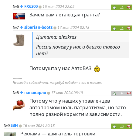
№6
↑
FX6300
16 мая 2024 22:05
+1
Зачем вам летающая гранта?
№7
↑
siberian-boots
17 мая 2024 02:18
+1
Цитата: alexkras
России почему у нас и близко такого
нет?
Потомушта у нас АвтоВАЗ
----------
Не плюй в собеседника, попробуй победить его в мыслях.
№8
↑
папакарло
17 мая 2024 08:19
0
Потому что у наших управленцев
автопромом ноль патриотизма, но зато
полно разной корысти и зависимости.
№9
S3H
16 мая 2024 20:18
+3
Реклама — двигатель торговли.