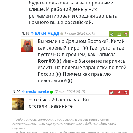
будете пользоваться зашоренными
клише. И рабочий день у них
регламентирован и средняя зарплата
намного выше российской.
№19
↑
ВЛКЙ МДВД
17 мая 2024 07:19
+1
Вы жили на Дальнем Востоке?! Китай -
как слоёный пирог.(((( Где густо, а где
пусто! НО в среднем, как написал
Rom69
!(((( Иначе бы они не парились
ездить на полевые заработки по всей
России!(((( Причем как правило
нелегально!((((
№20
↑
neslomaete
17 мая 2024 08:13
-1
Это было 20 лет назад. Вы
отстали...извините
----------
- Тогда, Господи, сотри нас с лица земли и создай заново более
совершенными... или еще лучше, оставь нас и дай нам идти своей
дорогой.
- Сердце мое полно жалости, - медленно сказал Румата. - Я не могу этого