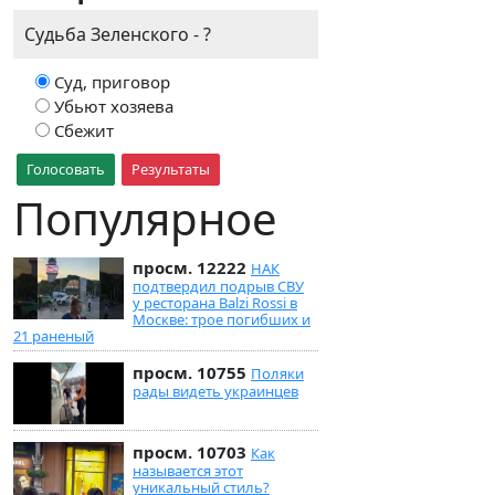
Судьба Зеленского - ?
Суд, приговор
Убьют хозяева
Сбежит
Голосовать
Результаты
Популярное
просм. 12222
НАК
подтвердил подрыв СВУ
у ресторана Balzi Rossi в
Москве: трое погибших и
21 раненый
просм. 10755
Поляки
рады видеть украинцев
просм. 10703
Как
называется этот
уникальный стиль?