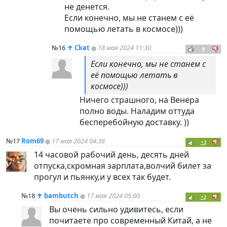
не денется.
Если конечно, мы не станем с её
помощью летать в космосе)))
№16
↑
Ckat
18 мая 2024 11:30
0
Если конечно, мы не станем с
её помощью летать в
космосе)))
Ничего страшного, на Венера
полно воды. Наладим оттуда
бесперебойную доставку. ))
№17
Rom69
17 мая 2024 04:38
+3
14 часовой рабочий день, десять дней
отпуска,скромная зарплата,волчий билет за
прогул и пьянку,и у всех так будет.
№18
↑
bambutch
17 мая 2024 05:00
+2
Вы очень сильно удивитесь, если
почитаете про современный Китай, а не