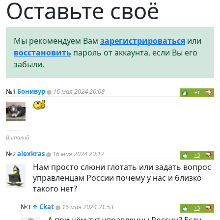
Оставьте своё
Мы рекомендуем Вам
зарегистрироваться
или
восстановить
пароль от аккаунта, если Вы его
забыли.
№1
Бонивур
16 мая 2024 20:08
+1
----------
Виталий
№2
alexkras
16 мая 2024 20:17
+3
Нам просто слюни глотать или задать вопрос
управленцам России почему у нас и близко
такого нет?
№3
↑
Ckat
16 мая 2024 21:53
+3