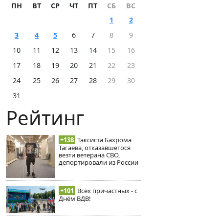
ПН
ВТ
СР
ЧТ
ПТ
СБ
ВС
1
2
3
4
5
6
7
8
9
10
11
12
13
14
15
16
17
18
19
20
21
22
23
24
25
26
27
28
29
30
31
Рейтинг
+138
Таксиста Бахрома
Тагаева, отказавшегося
везти ветерана СВО,
депортировали из России
+101
Всех причастных - с
Днём ВДВ!