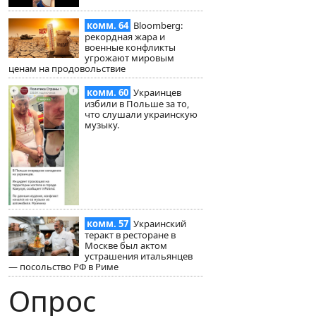
комм. 64
Bloomberg:
рекордная жара и
военные конфликты
угрожают мировым
ценам на продовольствие
комм. 60
Украинцев
избили в Польше за то,
что слушали украинскую
музыку.
комм. 57
Украинский
теракт в ресторане в
Москве был актом
устрашения итальянцев
— посольство РФ в Риме
Опрос