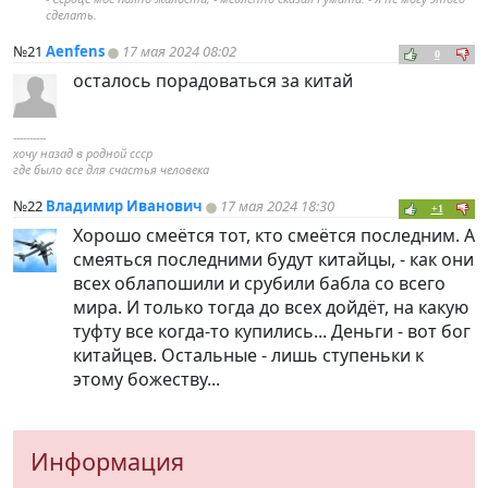
сделать.
№21
Aenfens
17 мая 2024 08:02
0
осталось порадоваться за китай
----------
хочу назад в родной ссср
где было все для счастья человека
№22
Владимир Иванович
17 мая 2024 18:30
+1
Хорошо смеётся тот, кто смеётся последним. А
смеяться последними будут китайцы, - как они
всех облапошили и срубили бабла со всего
мира. И только тогда до всех дойдёт, на какую
туфту все когда-то купились... Деньги - вот бог
китайцев. Остальные - лишь ступеньки к
этому божеству...
Информация