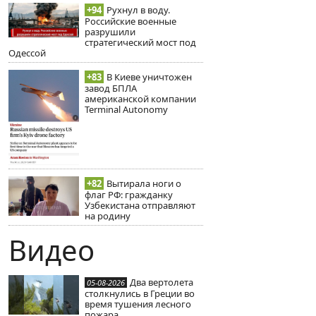
+94
Рухнул в воду.
Российские военные
разрушили
стратегический мост под
Одессой
+83
В Киеве уничтожен
завод БПЛА
американской компании
Terminal Autonomy
+82
Вытирала ноги о
флаг РФ: гражданку
Узбекистана отправляют
на родину
Видео
Два вертолета
05-08-2026
столкнулись в Греции во
время тушения лесного
пожара