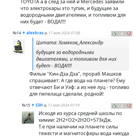
TOYOTA а в след за ней и Mercedes заявили
что электрокары это тупик, и будущее за
водородными двигателями, и топливом для
них будет - ВОДА!!!!
№14
↑
alexkras
17 мая 2024 07:08
0
Цитата: Хомяков_Александр
будущее за водородными
двигателями, и топливом для них
будет - ВОДА!!!!
Фильм "Кин-Дза Дза", прораб Машков
спрашивает: А где вода на планете? Ему
отвечают Би и Уэф: а из неё луц - топливо
для пепелаца сделали, родной!
№15
↑
S3H
17 мая 2024 07:19
0
Исходя из курса средней школы по
химии: 2Н2+О2=2Н2О+573кДж.
Т.е при наличии на планете силы
тяжести и магнитосферы вода никуда