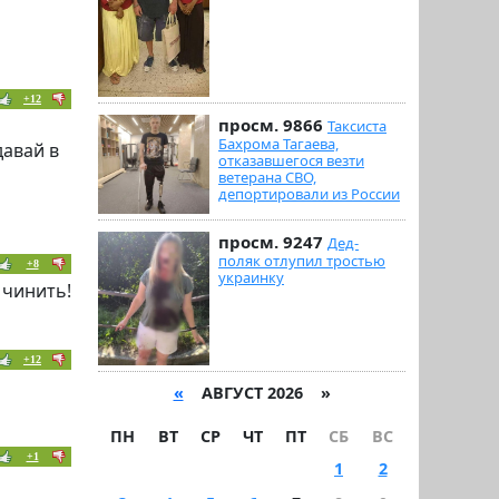
+12
просм. 9866
Таксиста
Бахрома Тагаева,
давай в
отказавшегося везти
ветерана СВО,
депортировали из России
просм. 9247
Дед-
поляк отлупил тростью
+8
украинку
 чинить!
+12
«
АВГУСТ 2026 »
ПН
ВТ
СР
ЧТ
ПТ
СБ
ВС
+1
1
2