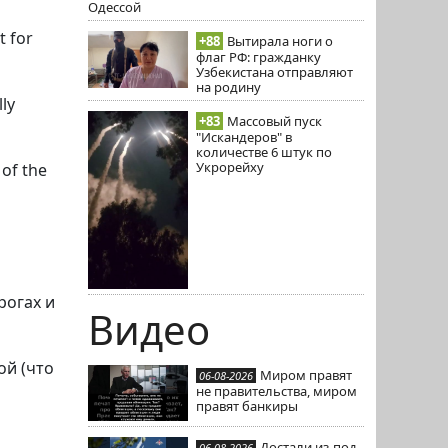
Одессой
t for
+88
Вытирала ноги о
флаг РФ: гражданку
Узбекистана отправляют
на родину
lly
+83
Массовый пуск
"Искандеров" в
количестве 6 штук по
Укрорейху
 of the
рогах и
Видео
ой (что
Миром правят
06-08-2026
не правительства, миром
правят банкиры
Достали из-под
06-08-2026