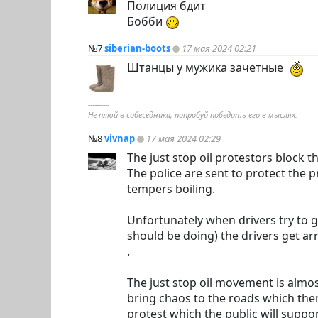
Полиция бдит
Бобби
№7
siberian-boots
17 мая 2024 02:21
Штанцы у мужика зачетные
----------
Не плюй в собеседника, попробуй победить его в мыслях.
№8
vivnap
17 мая 2024 02:29
The just stop oil protestors block t
The police are sent to protect the 
tempers boiling.
Unfortunately when drivers try to g
should be doing) the drivers get arr
.
The just stop oil movement is alm
bring chaos to the roads which the
protest which the public will support