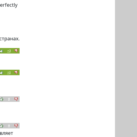
erfectly
странах.
+3
+1
0
0
вляет