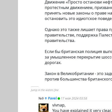
Движение «Просто останови нефт
протестным движением, призванны
принять новые законы о праве н
остановить это идиотское поведе
Однако это также лишает права п
правительстве, поддержка Палест
правительства.
Если бы британская полиция вып
за умышленное перекрытие шоссе
дорогах.
Закон в Великобритании - это за
против большинства британского
----------
Jump in the waters fine
№9
↑
Pavel
17 мая 2024 03:58
vivnap,
You have explained it very clear.