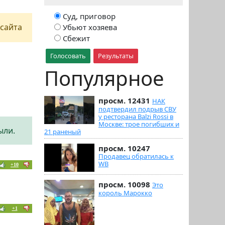
Суд, приговор
сайта
Убьют хозяева
Сбежит
Голосовать
Результаты
Популярное
просм. 12431
НАК
подтвердил подрыв СВУ
у ресторана Balzi Rossi в
Москве: трое погибших и
ыли.
21 раненый
просм. 10247
Продавец обратилась к
WB
+10
просм. 10098
Это
король Марокко
+1