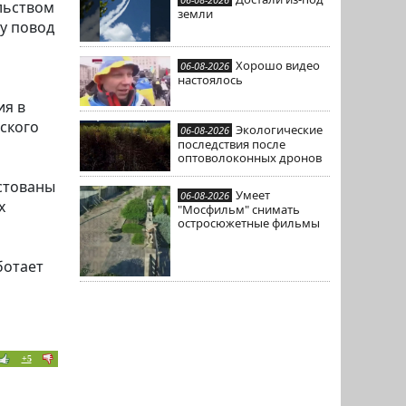
льством
земли
у повод
Хорошо видео
06-08-2026
настоялось
ия в
нского
Экологические
06-08-2026
последствия после
оптоволоконных дронов
стованы
Умеет
06-08-2026
х
"Мосфильм" снимать
остросюжетные фильмы
ботает
+5