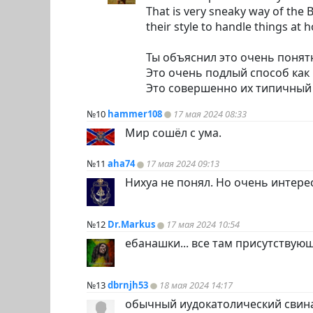
That is very sneaky way of the B
their style to handle things at
Ты объяснил это очень понят
Это очень подлый способ как
Это совершенно их типичный с
№10
hammer108
17 мая 2024 08:33
Мир сошёл с ума.
№11
aha74
17 мая 2024 09:13
Нихуа не понял. Но очень интере
№12
Dr.Markus
17 мая 2024 10:54
ебанашки... все там присутствующ
№13
dbrnjh53
18 мая 2024 14:17
обычный иудокатолический свинар