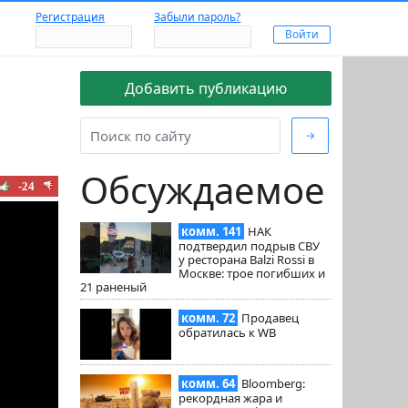
Регистрация
Забыли пароль?
Добавить публикацию
→
Обсуждаемое
-24
комм. 141
НАК
подтвердил подрыв СВУ
у ресторана Balzi Rossi в
Москве: трое погибших и
21 раненый
комм. 72
Продавец
обратилась к WB
комм. 64
Bloomberg:
рекордная жара и