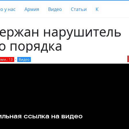
о у нас
Армия
Видео
Статьи
К
держан нарушитель
о порядка
омм.: 13
•
Видео