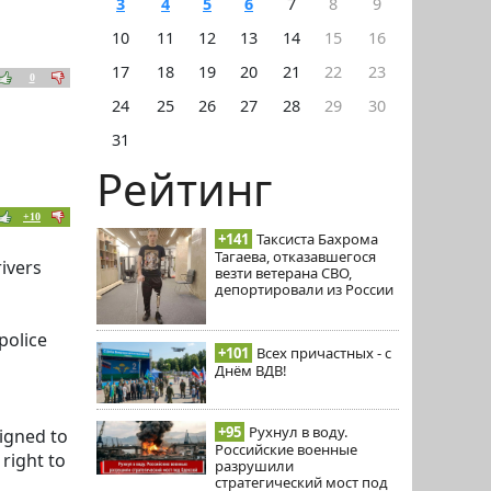
3
4
5
6
7
8
9
10
11
12
13
14
15
16
17
18
19
20
21
22
23
0
24
25
26
27
28
29
30
31
Рейтинг
+10
+141
Таксиста Бахрома
Тагаева, отказавшегося
ivers
везти ветерана СВО,
депортировали из России
police
+101
Всех причастных - с
Днём ВДВ!
+95
Рухнул в воду.
igned to
Российские военные
right to
разрушили
стратегический мост под