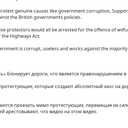
 protest genuine causes like government corruption, Suppor
ainst the British governments policies.
hese protestors would all be arrested for the offence of wilfu
 the Highways Act.
vernment is corrupt, useless and works against the majority
ь» блокирует дороги, что является правонарушением в
ротестующих, которые создают абсолютный хаос на до
таются проехать мимо протестующих, перемещая их сил
ей арестовывают, что видно на этом видео.