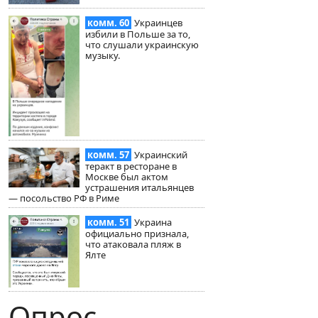
комм. 60
Украинцев
избили в Польше за то,
что слушали украинскую
музыку.
комм. 57
Украинский
теракт в ресторане в
Москве был актом
устрашения итальянцев
— посольство РФ в Риме
комм. 51
Украина
официально признала,
что атаковала пляж в
Ялте
Опрос