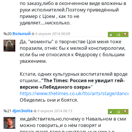
по заказу,либо в оконченном виде вложены в
руки исполнителей.Поэтому приведённый
пример с Цоем , как то не
удивляет....нисколько.
№20
Вольный
6 апреля 2014 06:09
+3
Да, "моменты" о творчестве Цоя меня тоже
поразили, отнёс бы к мелкой конспирологии,
если бы не относился к Фёдорову с большим
уважением.
Кстати, одних культурных воспитателей вроде
отшили...
"The Times: Россия не увидит гей-
версию «Лебединого озера»
"
https://www.thetimes.co.uk/tto/arts/stage/dance/
Обиделись они и боятся.
№21
djon3volta
6 апреля 2014 06:13
+2
хм,действительно,почему о Навальном в сми
можно говорить,и о нём говорят и
показывают даже в центральных сми,а о