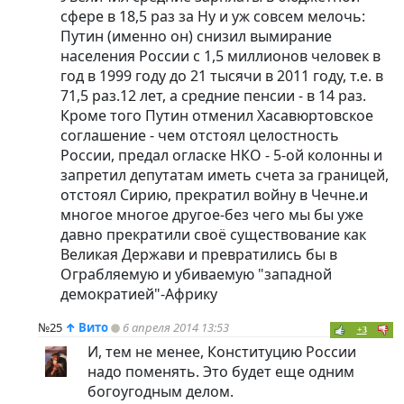
сфере в 18,5 раз за Ну и уж совсем мелочь:
Путин (именно он) снизил вымирание
населения России с 1,5 миллионов человек в
год в 1999 году до 21 тысячи в 2011 году, т.е. в
71,5 раз.12 лет, а средние пенсии - в 14 раз.
Кроме того Путин отменил Хасавюртовское
соглашение - чем отстоял целостность
России, предал огласке НКО - 5-ой колонны и
запретил депутатам иметь счета за границей,
отстоял Сирию, прекратил войну в Чечне.и
многое многое другое-без чего мы бы уже
давно прекратили своё существование как
Великая Держави и превратились бы в
Ограбляемую и убиваемую "западной
демократией"-Африку
№25
↑
Вито
6 апреля 2014 13:53
+3
И, тем не менее, Конституцию России
надо поменять. Это будет еще одним
богоугодным делом.