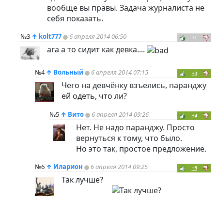
вообще вы правы. Задача журналиста не
себя показать.
№3
↑
kolt777
6 апреля 2014 06:50
0
ага а то сидит как девка....
№4
↑
Вольный
6 апреля 2014 07:15
+3
Чего на девчёнку взъелись, паранджу
ей одеть, что ли?
№5
↑
Вито
6 апреля 2014 09:26
+4
Нет. Не надо паранджу. Просто
вернуться к тому, что было.
Но это так, простое предложение.
№6
↑
Иларион
6 апреля 2014 09:25
+9
Так лучше?