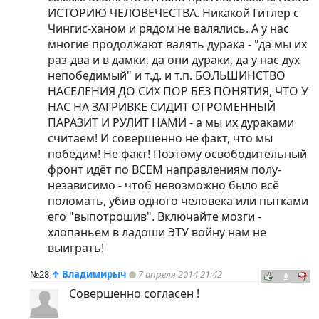
ИСТОРИЮ ЧЕЛОВЕЧЕСТВА. Никакой Гитлер с
Чингис-ханом и рядом не валялись. А у нас
многие продолжают валять дурака - "да мы их
раз-два и в дамки, да они дураки, да у нас дух
непобедимый" и т.д. и т.п. БОЛЬШИНСТВО
НАСЕЛЕНИЯ ДО СИХ ПОР БЕЗ ПОНЯТИЯ, ЧТО У
НАС НА ЗАГРИВКЕ СИДИТ ОГРОМЕННЫЙ
ПАРАЗИТ И РУЛИТ НАМИ - а мы их дураками
считаем! И совершенно не факт, что мы
победим! Не факт! Поэтому освободительный
фронт идёт по ВСЕМ направлениям полу-
независимо - чтоб невозможно было всё
поломать, убив одного человека или пытками
его "выпотрошив". Включайте мозги -
хлопаньем в ладоши ЭТУ войну нам не
выиграть!
№28
↑
Владимирыч
7 апреля 2014 21:42
0
Совершенно согласен !