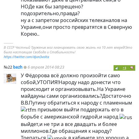
НОДе как бы запрещено?
подозрительно,правда?
ну а с запретом российских телеканалов
на
Украине
,они просто превратятся в Северную
Корею..
----------
В СССР Честный Труженик мог планировать свою жизнь на 10 лет вперед!Это
была настоящая Свобода и Стабильность!
https://twitter.com/djon3volta
№22
bazh
6 апреля 2014 08:23
+1
У Фёдорова всё должно произойти само
собой,УТОПИЯ!Народу надо донести что
происходит и организовывать.На Украине
майдауны сами организовались?Достаточно
В.В.Путину обратиться к народу с пламенным
призывом выйти поддержать его в
борьбе с американской гидрой,и народ
выйдет,и не три а все двадцать и более
миллионов.Где обращения к народу?
Трепаться
в кабинете это хорошо,а