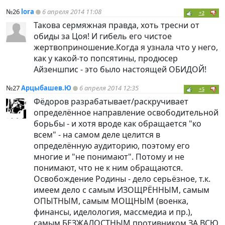
№26
lora
6 апреля 2014 11:08
+2
Такова сермяжная правда, хоть тресни от
обиды за Цоя! И гибель его чистое
жертвоприношение.Когда я узнала что у него,
как у какой-то попсятины, продюсер
Айзеншпис - это было настоящей ОБИДОЙ!
№27
Арцыбашев.Ю
6 апреля 2014 12:35
+5
Фёдоров разрабатывает/раскручивает
определённое направление освободительной
борьбы - и хотя вроде как обращается "ко
всем" - на самом деле целится в
определённую аудиторию, поэтому его
многие и "не понимают". Потому и не
понимают, что не к ним обращаются.
Освобождение Родины - дело серьёзное, т.к.
имеем дело с самым ИЗОЩРЁННЫМ, самым
ОПЫТНЫМ, самым МОЩНЫМ (военка,
финансы, иделология, массмедиа и пр.),
самым БЕЗЖАЛОСТНЫМ противником ЗА ВСЮ