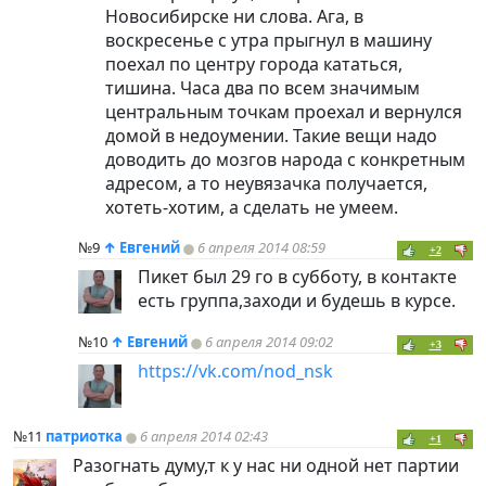
Новосибирске ни слова. Ага, в
воскресенье с утра прыгнул в машину
поехал по центру города кататься,
тишина. Часа два по всем значимым
центральным точкам проехал и вернулся
домой в недоумении. Такие вещи надо
доводить до мозгов народа с конкретным
адресом, а то неувязачка получается,
хотеть-хотим, а сделать не умеем.
№9
↑
Евгений
6 апреля 2014 08:59
+2
Пикет был 29 го в субботу, в контакте
есть группа,заходи и будешь в курсе.
№10
↑
Евгений
6 апреля 2014 09:02
+3
https://vk.com/nod_nsk
№11
патриотка
6 апреля 2014 02:43
+1
Разогнать думу,т к у нас ни одной нет партии