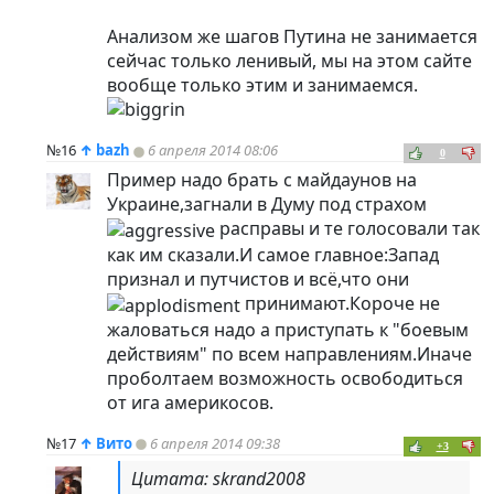
Анализом же шагов Путина не занимается
сейчас только ленивый, мы на этом сайте
вообще только этим и занимаемся.
№16
↑
bazh
6 апреля 2014 08:06
0
Пример надо брать с майдаунов на
Украине,загнали в Думу под страхом
расправы и те голосовали так
как им сказали.И самое главное:Запад
признал и путчистов и всё,что они
принимают.Короче не
жаловаться надо а приступать к "боевым
действиям" по всем направлениям.Иначе
проболтаем возможность освободиться
от ига америкосов.
№17
↑
Вито
6 апреля 2014 09:38
+3
Цитата: skrand2008