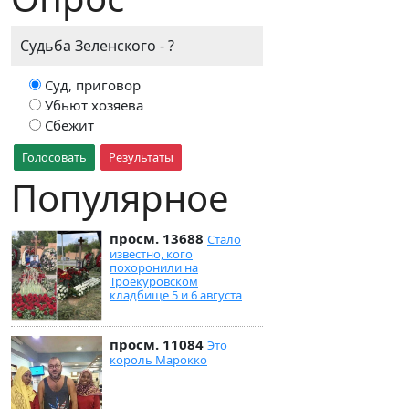
Судьба Зеленского - ?
Суд, приговор
Убьют хозяева
Сбежит
Голосовать
Результаты
Популярное
просм. 13688
Стало
известно, кого
похоронили на
Троекуровском
кладбище 5 и 6 августа
просм. 11084
Это
король Марокко