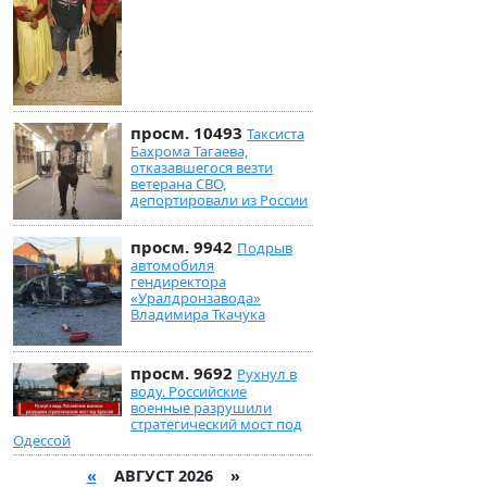
просм. 10493
Таксиста
Бахрома Тагаева,
отказавшегося везти
ветерана СВО,
депортировали из России
просм. 9942
Подрыв
автомобиля
гендиректора
«Уралдронзавода»
Владимира Ткачука
просм. 9692
Рухнул в
воду. Российские
военные разрушили
стратегический мост под
Одессой
«
АВГУСТ 2026 »