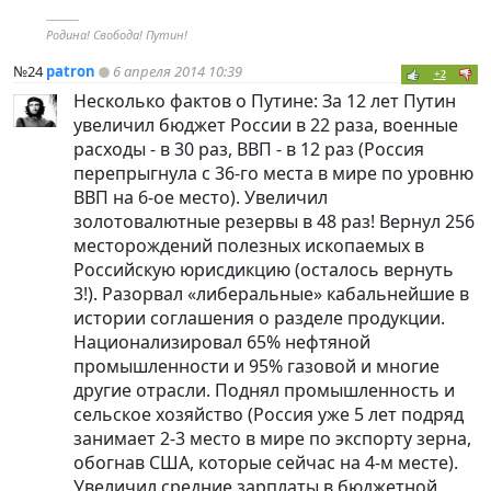
----------
Родина! Свобода! Путин!
№24
patron
6 апреля 2014 10:39
+2
Несколько фактов о Путине: За 12 лет Путин
увеличил бюджет России в 22 раза, военные
расходы - в 30 раз, ВВП - в 12 раз (Россия
перепрыгнула с 36-го места в мире по уровню
ВВП на 6-ое место). Увеличил
золотовалютные резервы в 48 раз! Вернул 256
месторождений полезных ископаемых в
Российскую юрисдикцию (осталось вернуть
3!). Разорвал «либеральные» кабальнейшие в
истории соглашения о разделе продукции.
Национализировал 65% нефтяной
промышленности и 95% газовой и многие
другие отрасли. Поднял промышленность и
сельское хозяйство (Россия уже 5 лет подряд
занимает 2-3 место в мире по экспорту зерна,
обогнав США, которые сейчас на 4-м месте).
Увеличил средние зарплаты в бюджетной