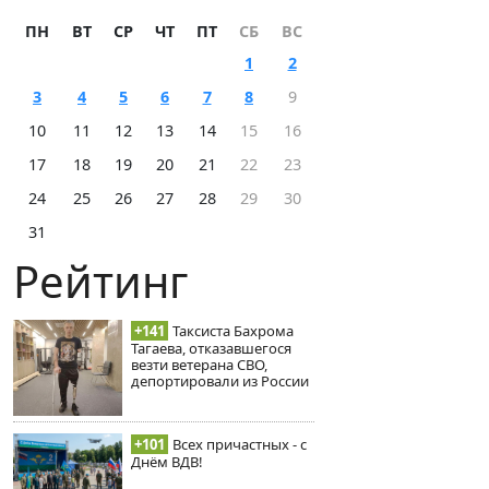
ПН
ВТ
СР
ЧТ
ПТ
СБ
ВС
1
2
3
4
5
6
7
8
9
10
11
12
13
14
15
16
17
18
19
20
21
22
23
24
25
26
27
28
29
30
31
Рейтинг
+141
Таксиста Бахрома
Тагаева, отказавшегося
везти ветерана СВО,
депортировали из России
+101
Всех причастных - с
Днём ВДВ!