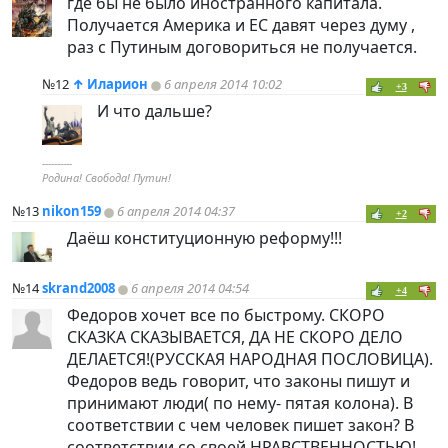
где бы не было иностранного капитала.
Получается Америка и ЕС давят через думу ,
раз с Путиным договориться не получается.
№12
↑
Иларион
6 апреля 2014 10:02
+3
И что дальше?
----------
Родина! Свобода! Путин!
№13
nikon159
6 апреля 2014 04:37
+2
Даёш конституционную реформу!!!
№14
skrand2008
6 апреля 2014 04:54
+4
Федоров хочет все по быстрому. СКОРО
СКАЗКА СКАЗЫВАЕТСЯ, ДА НЕ СКОРО ДЕЛО
ДЕЛАЕТСЯ!(РУССКАЯ НАРОДНАЯ ПОСЛОВИЦА).
Федоров ведь говорит, что законы пишут и
принимают люди( по нему- пятая колона). В
соответствии с чем человек пишет закон? В
соответствии со своей НРАВСТВЕННОСТЬЮ!