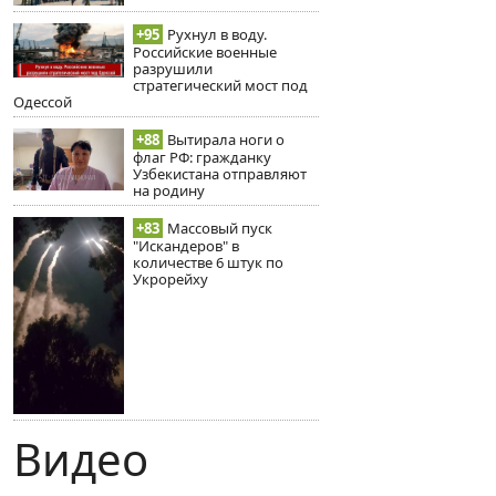
+95
Рухнул в воду.
Российские военные
разрушили
стратегический мост под
Одессой
+88
Вытирала ноги о
флаг РФ: гражданку
Узбекистана отправляют
на родину
+83
Массовый пуск
"Искандеров" в
количестве 6 штук по
Укрорейху
Видео