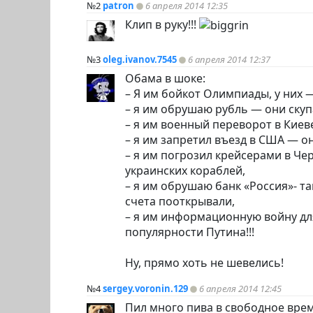
№2
patron
6 апреля 2014 12:35
Клип в руку!!!
№3
oleg.ivanov.7545
6 апреля 2014 12:37
Обама в шоке:
– Я им бойкот Олимпиады, у них
– я им обрушаю рубль — они скупа
– я им военный переворот в Киев
– я им запретил въезд в США — о
– я им погрозил крейсерами в Че
украинских кораблей,
– я им обрушаю банк «Россия»- та
счета пооткрывали,
– я им информационную войну дл
популярности Путина!!!
Ну, прямо хоть не шевелись!
№4
sergey.voronin.129
6 апреля 2014 12:45
Пил много пива в свободное врем