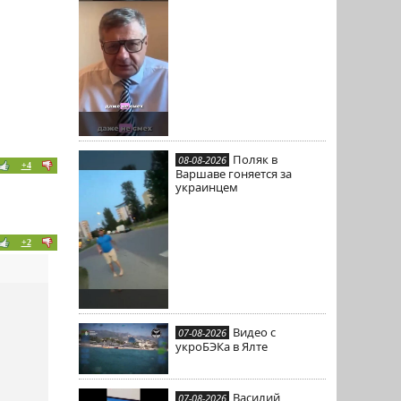
Поляк в
08-08-2026
+4
Варшаве гоняется за
украинцем
+2
Видео с
07-08-2026
укроБЭКа в Ялте
Василий
07-08-2026