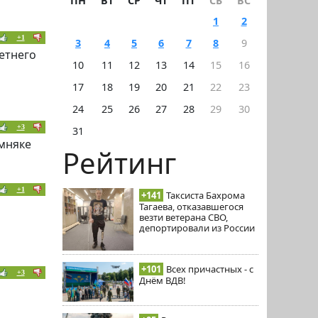
ПН
ВТ
СР
ЧТ
ПТ
СБ
ВС
1
2
+1
3
4
5
6
7
8
9
летнего
10
11
12
13
14
15
16
17
18
19
20
21
22
23
24
25
26
27
28
29
30
+3
31
умняке
Рейтинг
+1
+141
Таксиста Бахрома
Тагаева, отказавшегося
везти ветерана СВО,
депортировали из России
+101
Всех причастных - с
+3
Днём ВДВ!