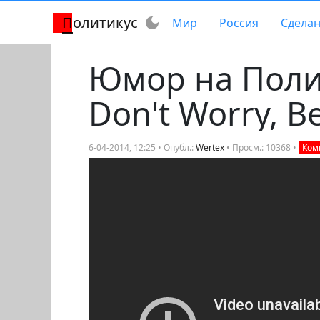
Политикус
dark_mode
Мир
Россия
Сделан
Юмор на Полит
Don't Worry, B
6-04-2014, 12:25 • Опубл.:
Wertex
• Просм.: 10368 •
Комм