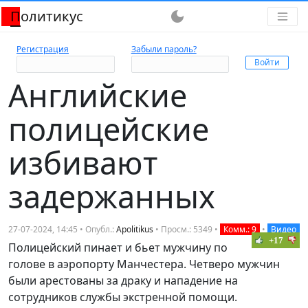
Политикус
dark_mode
Регистрация
Забыли пароль?
Английские
полицейские
избивают
задержанных
27-07-2024, 14:45 • Опубл.:
Apolitikus
• Просм.: 5349 •
Комм.: 9
•
Видео
+17
Полицейский пинает и бьет мужчину по
голове в аэропорту Манчестера. Четверо мужчин
были арестованы за драку и нападение на
сотрудников службы экстренной помощи.