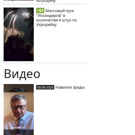
на родину
+83
Массовый пуск
"Искандеров" в
количестве 6 штук по
Укрорейху
Видео
Навалил зрады
08-08-2026