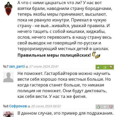
А что с ними цацкаться что ли? У нас вот
взятки брали, наводнили страну бородачами,
теперь якобы меры принимают, высылают,
пока не рвануло изнутри. Приехал в чужую
страну - не выё...живайся, уважай правила. И
нечего тащить с собой кишлаки, хиджабы,
ослов, нечего перевозить в нашу страну весь
свой выводок не говорящий по-русски и
терроризирующий местных детей в школах.
Правильные меры полицейских!
№7
zan_parti
27 июля 2024 20:41
+2
Не поможет. Гастарбайтеров можно научить
вести себя хорошо пока местных больше. Но
когда гастеров станет больше, то никакая
полиция не поможет. Они будут диктовать,
как себя вести. У нас та же фигня.
№8
Софронов
28 июля 2024 08:02
0
В данном случае, это пример для подражания.