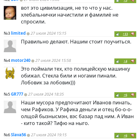
+5
вот это цивилизация, не то что у нас.
хлебальнички начистили и фамилиё не
спросили.
№3
limited
27 июля 2024 15:15
+13
Правильно делают. Нашим стоит поучиться.
№4
motor240
27 июля 2024 15:58
+4
Это поймали тех, кто полицейскую машинку
обижал. Стекла били и ногами пинали.
Лобовик за лобовик)))
№5
GR777
27 июля 2024 18:35
+6
Наши мусора предпочитают Иванов пинать,
чем Рафиков. У Рафика деньги и отец бо-о-о-
олщой бызнысмэн, вэс базар пад ним. А Иван
- кито такой? Тифю на ныго.
№6
Slava56
27 июля 2024 19:15
+6