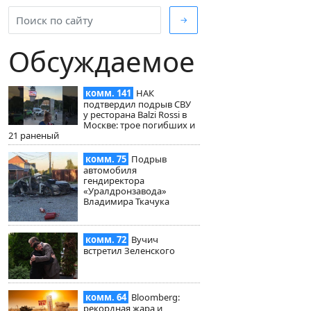
→
Обсуждаемое
комм. 141
НАК
подтвердил подрыв СВУ
у ресторана Balzi Rossi в
Москве: трое погибших и
21 раненый
комм. 75
Подрыв
автомобиля
гендиректора
«Уралдронзавода»
Владимира Ткачука
комм. 72
Вучич
встретил Зеленского
комм. 64
Bloomberg:
рекордная жара и