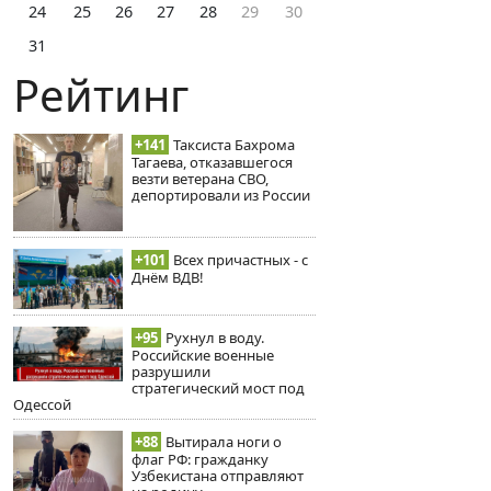
24
25
26
27
28
29
30
31
Рейтинг
+141
Таксиста Бахрома
Тагаева, отказавшегося
везти ветерана СВО,
депортировали из России
+101
Всех причастных - с
Днём ВДВ!
+95
Рухнул в воду.
Российские военные
разрушили
стратегический мост под
Одессой
+88
Вытирала ноги о
флаг РФ: гражданку
Узбекистана отправляют