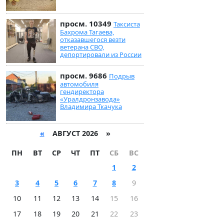
просм. 10349
Таксиста
Бахрома Тагаева,
отказавшегося везти
ветерана СВО,
депортировали из России
просм. 9686
Подрыв
автомобиля
гендиректора
«Уралдронзавода»
Владимира Ткачука
«
АВГУСТ 2026 »
ПН
ВТ
СР
ЧТ
ПТ
СБ
ВС
1
2
3
4
5
6
7
8
9
10
11
12
13
14
15
16
17
18
19
20
21
22
23