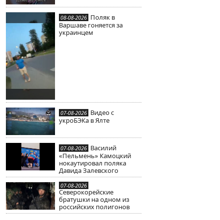
Поляк в
08-08-2026
Варшаве гоняется за
украинцем
Видео с
07-08-2026
укроБЭКа в Ялте
Василий
07-08-2026
«Пельмень» Камоцкий
нокаутировал поляка
Давида Залевского
07-08-2026
Северокорейские
братушки на одном из
российских полигонов