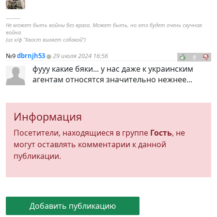
----------
Не может быть войны без врага. Может быть, но это будет очень скучная
война.
(из х/ф "Хвост виляет собакой")
№9
dbrnjh53
29 июля 2024 16:56
0
фууу какие бяки... у нас даже к украинским
агентам относятся значительно нежнее...
Информация
Посетители, находящиеся в группе
Гость
, не
могут оставлять комментарии к данной
публикации.
Добавить публикацию