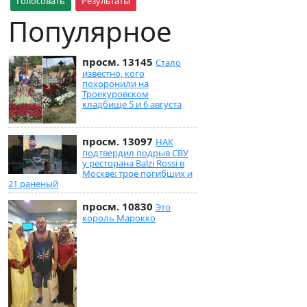
Голосовать
Результаты
Популярное
просм. 13145
Стало
известно, кого
похоронили на
Троекуровском
кладбище 5 и 6 августа
просм. 13097
НАК
подтвердил подрыв СВУ
у ресторана Balzi Rossi в
Москве: трое погибших и
21 раненый
просм. 10830
Это
король Марокко