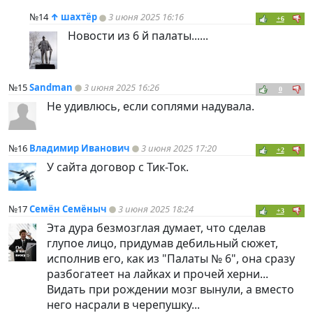
№14
↑
шахтёр
3 июня 2025 16:16
+6
Новости из 6 й палаты......
№15
Sandman
3 июня 2025 16:26
0
Не удивлюсь, если соплями надувала.
№16
Владимир Иванович
3 июня 2025 17:20
+2
У сайта договор с Тик-Ток.
№17
Семён Семёныч
3 июня 2025 18:24
+3
Эта дура безмозглая думает, что сделав
глупое лицо, придумав дебильный сюжет,
исполнив его, как из "Палаты № 6", она сразу
разбогатеет на лайках и прочей херни...
Видать при рождении мозг вынули, а вместо
него насрали в черепушку...