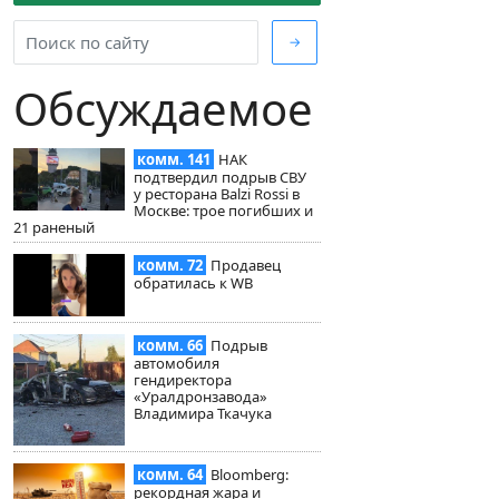
→
Обсуждаемое
комм. 141
НАК
подтвердил подрыв СВУ
у ресторана Balzi Rossi в
Москве: трое погибших и
21 раненый
комм. 72
Продавец
обратилась к WB
комм. 66
Подрыв
автомобиля
гендиректора
«Уралдронзавода»
Владимира Ткачука
комм. 64
Bloomberg:
рекордная жара и