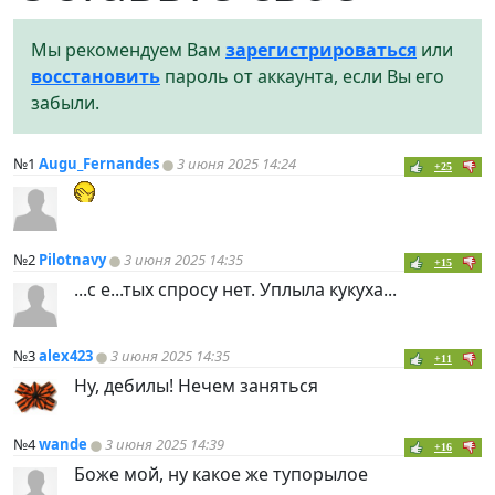
Мы рекомендуем Вам
зарегистрироваться
или
восстановить
пароль от аккаунта, если Вы его
забыли.
№1
Augu_Fernandes
3 июня 2025 14:24
+25
№2
Pilotnavy
3 июня 2025 14:35
+15
...с е...тых спросу нет. Уплыла кукуха...
№3
alex423
3 июня 2025 14:35
+11
Ну, дебилы! Нечем заняться
№4
wande
3 июня 2025 14:39
+16
Боже мой, ну какое же тупорылое