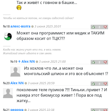
Так и живёт с говном в башке...
----------
Чтобы не каяться потом, не говори гадостей сейчас!
№18
алекс-волга
3 июня 2025 20:01
0
Может она программист или медик и ТАКИМ
образом косит от ТЦК???
----------
Когда нас жизни учит кто то, я весь немею.
Житейский опыт идиота я сам имею.
№19
↑
Alex NN
3 июня 2025 21:00
0
Из хохлов что ли..а может она
монгольский шпион и это все объясняет !?
№20
Alex NN
3 июня 2025 20:59
0
поколение теле пузиков ?!!! Тиньки..привет ? И
нахера этот биомусор живет ! Пора все под
жатку...
№21
pegosya
3 июня 2025 22:38
0