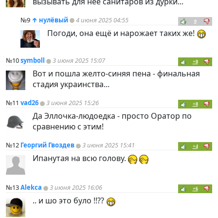
вызывать для неё санитаров из дурки...
№9
↑
нулёвый
4 июня 2025 04:55
0
Погоди, она ещё и нарожает таких же!
№10
symboll
3 июня 2025 15:07
+8
Вот и пошла желто-синяя пена - финальная
стадия украинства...
№11
vad26
3 июня 2025 15:26
+8
Да Эллочка-людоедка - просто Оратор по
сравнению с этим!
№12
Георгий Гвоздев
3 июня 2025 15:41
+4
Ипанутая на всю голову.
№13
Alekca
3 июня 2025 16:06
+6
.. и шо это було !!??