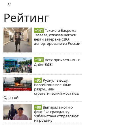
31
Рейтинг
+141
Таксиста Бахрома
Тагаева, отказавшегося
везти ветерана СВО,
депортировали из России
+101
Всех причастных - с
Днём ВДВ!
+95
Рухнул в воду.
Российские военные
разрушили
стратегический мост под
Одессой
+88
Вытирала ноги о
флаг РФ: гражданку
Узбекистана отправляют
на родину