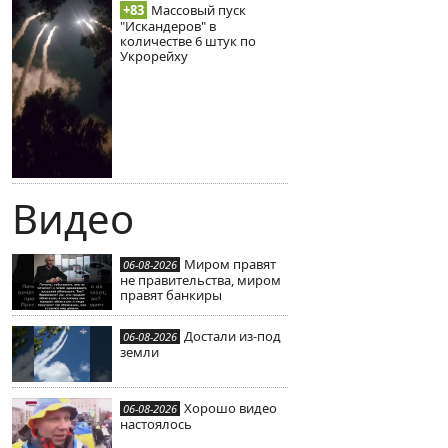
+83
Массовый пуск
"Искандеров" в
количестве 6 штук по
Укрорейху
Видео
Миром правят
06-08-2026
не правительства, миром
правят банкиры
Достали из-под
06-08-2026
земли
Хорошо видео
06-08-2026
настоялось