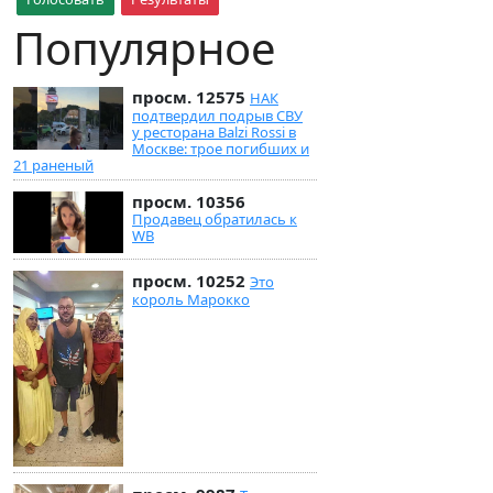
Популярное
просм. 12575
НАК
подтвердил подрыв СВУ
у ресторана Balzi Rossi в
Москве: трое погибших и
21 раненый
просм. 10356
Продавец обратилась к
WB
просм. 10252
Это
король Марокко