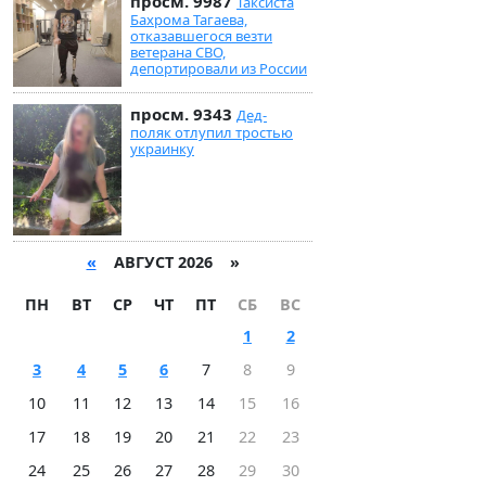
просм. 9987
Таксиста
Бахрома Тагаева,
отказавшегося везти
ветерана СВО,
депортировали из России
просм. 9343
Дед-
поляк отлупил тростью
украинку
«
АВГУСТ 2026 »
ПН
ВТ
СР
ЧТ
ПТ
СБ
ВС
1
2
3
4
5
6
7
8
9
10
11
12
13
14
15
16
17
18
19
20
21
22
23
24
25
26
27
28
29
30