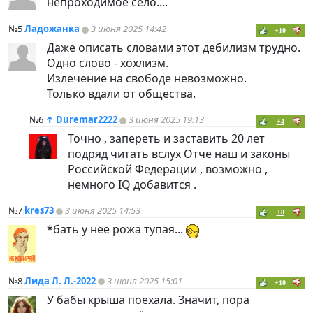
непроходимое село....
№5
Ладожанка
3 июня 2025 14:42
+10
Даже описать словами этот дебилизм трудно.
Одно слово - хохлизм.
Излечение на свободе невозможно.
Только вдали от общества.
№6
↑
Duremar2222
3 июня 2025 19:13
+4
Точно , запереть и заставить 20 лет
подряд читать вслух Отче наш и законы
Российской Федерации , возможно ,
немного IQ добавится .
№7
kres73
3 июня 2025 14:53
+8
*бать у нее рожа тупая...
№8
Лида Л. Л.-2022
3 июня 2025 15:01
+10
У бабы крыша поехала. Значит, пора