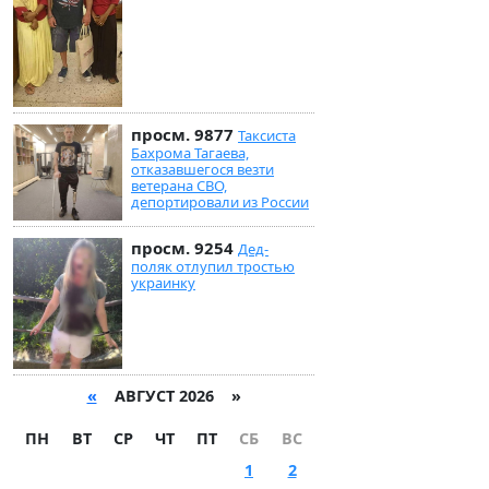
просм. 9877
Таксиста
Бахрома Тагаева,
отказавшегося везти
ветерана СВО,
депортировали из России
просм. 9254
Дед-
поляк отлупил тростью
украинку
«
АВГУСТ 2026 »
ПН
ВТ
СР
ЧТ
ПТ
СБ
ВС
1
2