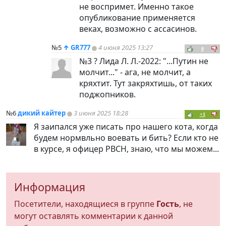
не воспримет. Именно такое
опубликование применяется
веках, возможно с ассасинов.
№5
↑
GR777
4 июня 2025 13:27
0
№3 ? Лида Л. Л.-2022: "...Путин не
молчит..." - ага, не молчит, а
кряхтит. Тут закряхтишь, от таких
поджопников.
№6
дикий кайтер
3 июня 2025 18:28
+1
Я заипался уже писать про нашего кота, когда
будем нормвльно воевать и бить? Если кто не
в курсе, я офицер РВСН, знаю, что мы можем...
Информация
Посетители, находящиеся в группе
Гость
, не
могут оставлять комментарии к данной