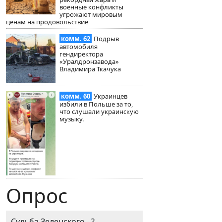
военные конфликты
угрожают мировым
ценам на продовольствие
комм. 62
Подрыв
автомобиля
гендиректора
«Уралдронзавода»
Владимира Ткачука
комм. 60
Украинцев
избили в Польше за то,
что слушали украинскую
музыку.
Опрос
Судьба Зеленского - ?