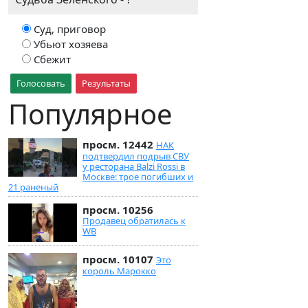
Суд, приговор
Убьют хозяева
Сбежит
Голосовать
Результаты
Популярное
просм. 12442
НАК
подтвердил подрыв СВУ
у ресторана Balzi Rossi в
Москве: трое погибших и
21 раненый
просм. 10256
Продавец обратилась к
WB
просм. 10107
Это
король Марокко