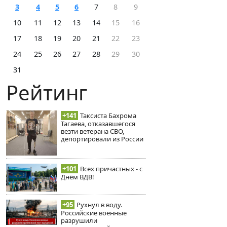
3
4
5
6
7
8
9
10
11
12
13
14
15
16
17
18
19
20
21
22
23
24
25
26
27
28
29
30
31
Рейтинг
+141
Таксиста Бахрома
Тагаева, отказавшегося
везти ветерана СВО,
депортировали из России
+101
Всех причастных - с
Днём ВДВ!
+95
Рухнул в воду.
Российские военные
разрушили