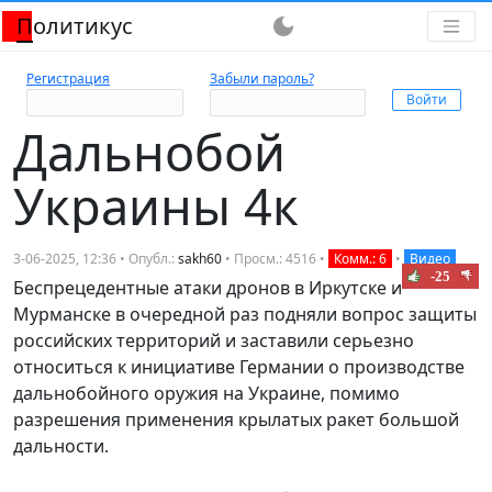
Политикус
dark_mode
Регистрация
Забыли пароль?
Дальнобой
Украины 4к
3-06-2025, 12:36 • Опубл.:
sakh60
• Просм.: 4516 •
Комм.: 6
•
Видео
-25
Беспрецедентные атаки дронов в Иркутске и
Мурманске в очередной раз подняли вопрос защиты
российских территорий и заставили серьезно
относиться к инициативе Германии о производстве
дальнобойного оружия на Украине, помимо
разрешения применения крылатых ракет большой
дальности.