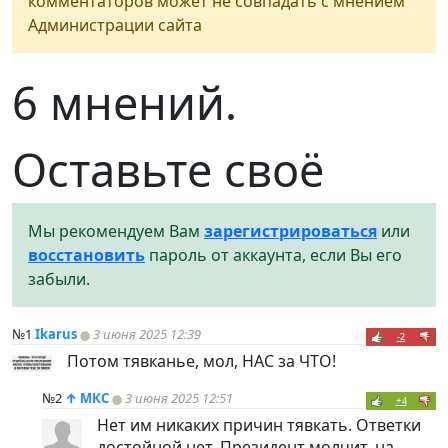
комментаторов может не совпадать с мнением
Администрации сайта
6 мнений.
Оставьте своё
Мы рекомендуем Вам
зарегистрироваться
или
восстановить
пароль от аккаунта, если Вы его
забыли.
№1
Ikarus
3 июня 2025 12:39
-2
Потом тявканье, мол, НАС за ЧТО!
№2
↑
МКС
3 июня 2025 12:51
+4
Нет им никаких причин тявкать. Ответки
достойной нет, Президент молчит, на