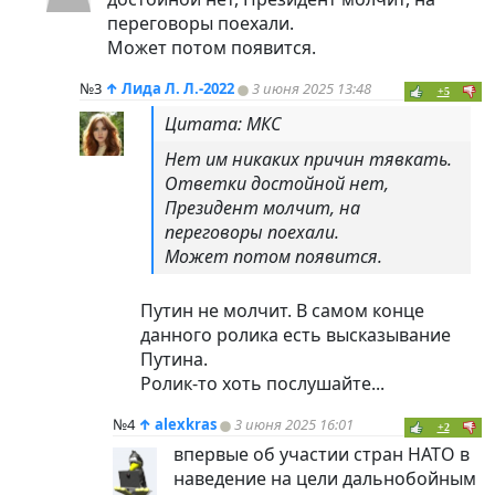
переговоры поехали.
Может потом появится.
№3
↑
Лида Л. Л.-2022
3 июня 2025 13:48
+5
Цитата: МКС
Нет им никаких причин тявкать.
Ответки достойной нет,
Президент молчит, на
переговоры поехали.
Может потом появится.
Путин не молчит. В самом конце
данного ролика есть высказывание
Путина.
Ролик-то хоть послушайте...
№4
↑
alexkras
3 июня 2025 16:01
+2
впервые об участии стран НАТО в
наведение на цели дальнобойным