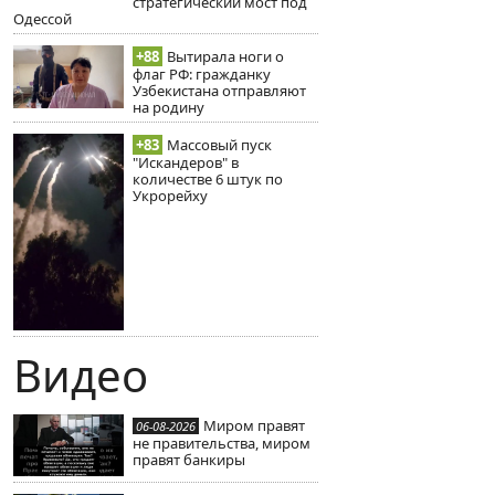
стратегический мост под
Одессой
+88
Вытирала ноги о
флаг РФ: гражданку
Узбекистана отправляют
на родину
+83
Массовый пуск
"Искандеров" в
количестве 6 штук по
Укрорейху
Видео
Миром правят
06-08-2026
не правительства, миром
правят банкиры