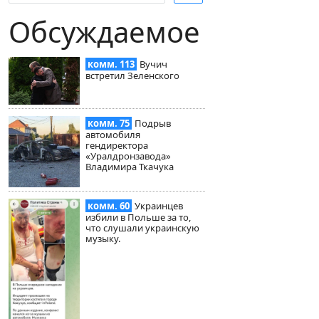
Обсуждаемое
комм. 113
Вучич
встретил Зеленского
комм. 75
Подрыв
автомобиля
гендиректора
«Уралдронзавода»
Владимира Ткачука
комм. 60
Украинцев
избили в Польше за то,
что слушали украинскую
музыку.