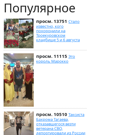
Популярное
просм. 13751
Стало
известно, кого
похоронили на
Троекуровском
кладбище 5 и 6 августа
просм. 11115
Это
король Марокко
просм. 10510
Таксиста
Бахрома Тагаева,
отказавшегося везти
ветерана СВО,
депортировали из России