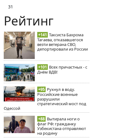
31
Рейтинг
+141
Таксиста Бахрома
Тагаева, отказавшегося
везти ветерана СВО,
депортировали из России
+101
Всех причастных - с
Днём ВДВ!
+95
Рухнул в воду.
Российские военные
разрушили
стратегический мост под
Одессой
+88
Вытирала ноги о
флаг РФ: гражданку
Узбекистана отправляют
на родину