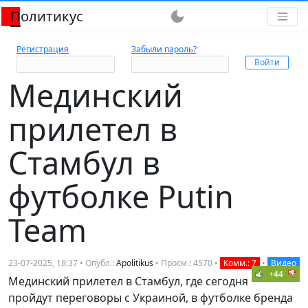
Политикус
dark_mode
Регистрация
Забыли пароль?
Мединский
прилетел в
Стамбул в
футболке Putin
Team
23-07-2025, 18:37 • Опубл.:
Apolitikus
• Просм.: 4570 •
Комм.: 7
•
Видео
+44
Мединский прилетел в Стамбул, где сегодня
пройдут переговоры с Украиной, в футболке бренда