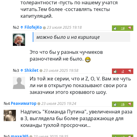
толерантности -пусть по нашему учатся
читать.Тем более -составлять тексты
капитуляций.
№2
↑
FilofejKo
23 июля 2025 19:18
+4
можно было и на кирилице
Это что бы у разных чучмеков
разночтений не было.
№3
↑
Shkilet
23 июля 2025 19:58
-2
Из той же серии, что и Z, O, V. Вам же чуть
ли ни в открытую показывают свои рога
заказчики этого кровавого шоу.
№4
Реаниматор
23 июля 2025 19:24
+6
Надпись "Команда Путина", увеличенная раза
в 3, выглядела бы более раздражающе для
команды тухлой просрочки...
№5
maxe365
23 июля 2025 19:35