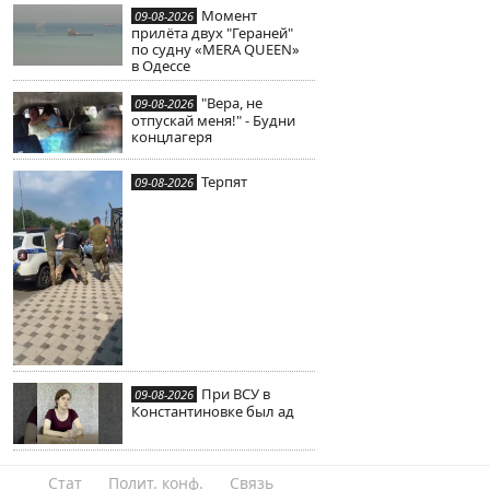
Момент
09-08-2026
прилёта двух "Гераней"
по судну «MERA QUEEN»
в Одессе
"Вера, не
09-08-2026
отпускай меня!" - Будни
концлагеря
Терпят
09-08-2026
При ВСУ в
09-08-2026
Константиновке был ад
Стат
Полит. конф.
Связь