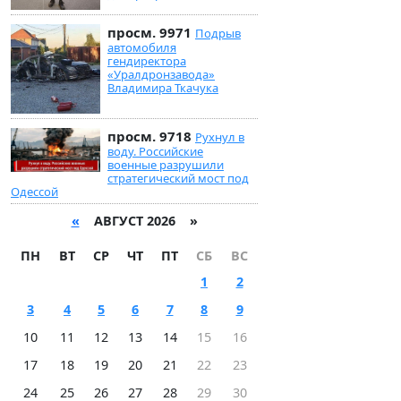
просм. 9971
Подрыв
автомобиля
гендиректора
«Уралдронзавода»
Владимира Ткачука
просм. 9718
Рухнул в
воду. Российские
военные разрушили
стратегический мост под
Одессой
«
АВГУСТ 2026 »
ПН
ВТ
СР
ЧТ
ПТ
СБ
ВС
1
2
3
4
5
6
7
8
9
10
11
12
13
14
15
16
17
18
19
20
21
22
23
24
25
26
27
28
29
30