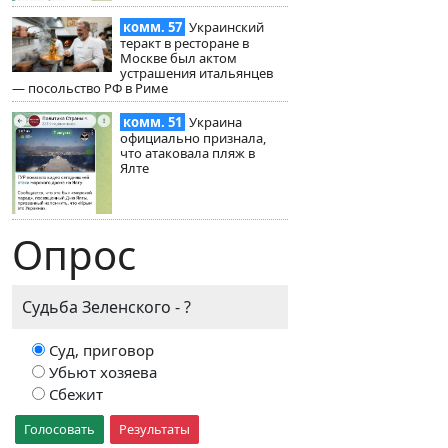
комм. 57
Украинский
теракт в ресторане в
Москве был актом
устрашения итальянцев
— посольство РФ в Риме
комм. 51
Украина
официально признала,
что атаковала пляж в
Ялте
Опрос
Судьба Зеленского - ?
Суд, приговор
Убьют хозяева
Сбежит
Голосовать
Результаты