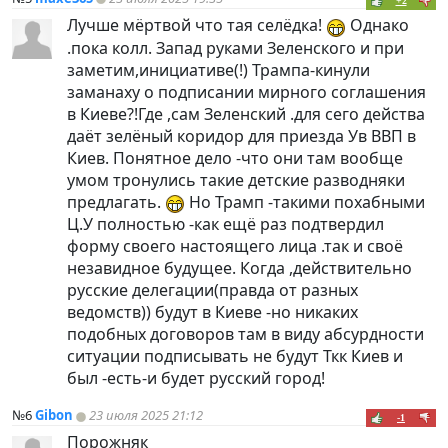
+2
Лучше мёртвой что тая селёдка!
Однако
.пока колл. Запад руками Зеленского и при
заметим,инициативе(!) Трампа-кинули
заманаху о подписании мирного соглашения
в Киеве?!Где ,сам Зеленский .для сего действа
даёт зелёный коридор для приезда Ув ВВП в
Киев. Понятное дело -что они там вообще
умом тронулись такие детские разводняки
предлагать.
Но Трамп -такими похабными
Ц.У полностью -как ещё раз подтвердил
форму своего настоящего лица .так и своё
незавидное будущее. Когда ,действительно
русские делегации(правда от разных
ведомств)) будут в Киеве -но никаких
подобных договоров там в виду абсурдности
ситуации подписывать не будут Ткк Киев и
был -есть-и будет русский город!
№6
Gibon
23 июля 2025 21:12
-1
Порожняк