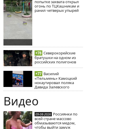
попытке захвата открыл
огонь по ТЦКашникам и
ранил четверых упырей
+78
Северокорейские
братушки на одном из
российских полигонов
+77
Василий
«Пельмень» Камоцкий
нокаутировал поляка
Давида Залевского
Видео
Россиянки по
09-08-2026
всей стране массово
обмазываются медом,
чтобы выйти замуж