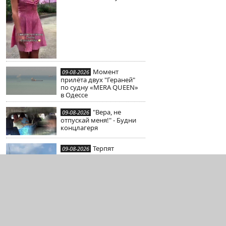
Момент
09-08-2026
прилёта двух "Гераней"
по судну «MERA QUEEN»
в Одессе
"Вера, не
09-08-2026
отпускай меня!" - Будни
концлагеря
Терпят
09-08-2026