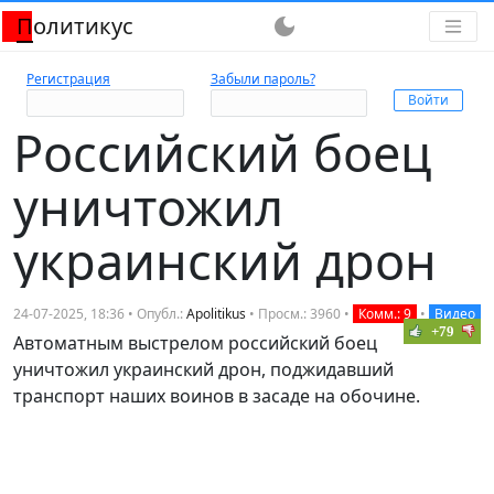
Политикус
dark_mode
Регистрация
Забыли пароль?
Российский боец
уничтожил
украинский дрон
24-07-2025, 18:36 • Опубл.:
Apolitikus
• Просм.: 3960 •
Комм.: 9
•
Видео
+79
Автоматным выстрелом российский боец
уничтожил украинский дрон, поджидавший
транспорт наших воинов в засаде на обочине.