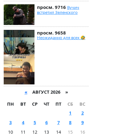
просм. 9716
Вучич
встретил Зеленского
просм. 9658
Неожиданно для всех 🤣
«
АВГУСТ 2026 »
ПН
ВТ
СР
ЧТ
ПТ
СБ
ВС
1
2
3
4
5
6
7
8
9
10
11
12
13
14
15
16