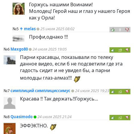
Горжусь нашими Воинами!
Молодец! Герой наш и глаз у нашего Героя
как у Орла!
№5
↑
melas
25 июля 2025 08:02
0
Профи,однако !!!
№6
Maxgo80
24 июля 2025 19:05
+9
Парни красавцы, показывали по телеку
данное видео, если б не подсветили где эта
гадость сидит и не увидел бы, а парни
молодцы глаз-алмаз!!!
№7
симплиций симплициссимус
24 июля 2025 19:23
+5
Красава !! Так держать!!Горжусь...
№8
Quasimodo
24 июля 2025 21:24
+2
ЭФФЭКТНО.