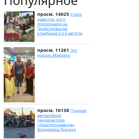
Популярное
просм. 14025
Стало
известно, кого
похоронили на
Троекуровском
кладбище 5 и 6 августа
просм. 11261
Это
король Марокко
просм. 10138
Подрыв
автомобиля
гендиректора
«Уралдронзавода»
Владимира Ткачука