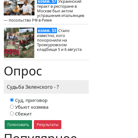
комм. 57
Украинский
теракт в ресторане в
Москве был актом
устрашения итальянцев
— посольство РФ в Риме
комм. 53
Стало
известно, кого
похоронили на
Троекуровском
кладбище 5 и 6 августа
Опрос
Судьба Зеленского - ?
Суд, приговор
Убьют хозяева
Сбежит
Голосовать
Результаты