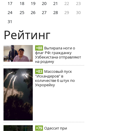
17
18
19
20
21
22
23
24
25
26
27
28
29
30
31
Рейтинг
+88
Вытирала ноги о
флаг РФ: гражданку
Узбекистана отправляют
на родину
+83
Массовый пуск
"Искандеров" в
количестве 6 штук по
Укрорейху
+79
Одессит при