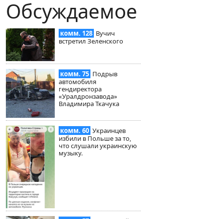
Обсуждаемое
комм. 128
Вучич
встретил Зеленского
комм. 75
Подрыв
автомобиля
гендиректора
«Уралдронзавода»
Владимира Ткачука
комм. 60
Украинцев
избили в Польше за то,
что слушали украинскую
музыку.