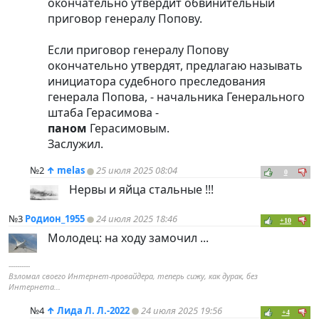
окончательно утвердит обвинительный
приговор генералу Попову.
Если приговор генералу Попову
окончательно утвердят, предлагаю называть
инициатора судебного преследования
генерала Попова, - начальника Генерального
штаба Герасимова -
паном
Герасимовым.
Заслужил.
№2
↑
melas
25 июля 2025 08:04
0
Нервы и яйца стальные !!!
№3
Родион_1955
24 июля 2025 18:46
+10
Молодец: на ходу замочил ...
----------
Взломал своего Интернет-провайдера, теперь сижу, как дурак, без
Интернета...
№4
↑
Лида Л. Л.-2022
24 июля 2025 19:56
+4