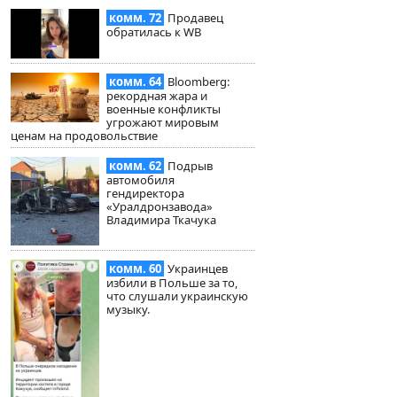
комм. 72
Продавец
обратилась к WB
комм. 64
Bloomberg:
рекордная жара и
военные конфликты
угрожают мировым
ценам на продовольствие
комм. 62
Подрыв
автомобиля
гендиректора
«Уралдронзавода»
Владимира Ткачука
комм. 60
Украинцев
избили в Польше за то,
что слушали украинскую
музыку.