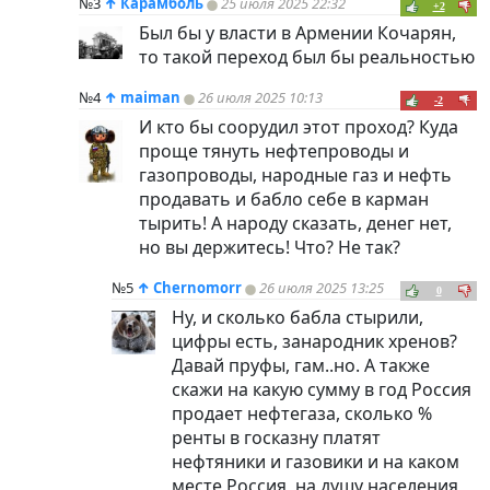
№3
↑
Карамболь
25 июля 2025 22:32
+2
Был бы у власти в Армении Кочарян,
то такой переход был бы реальностью
№4
↑
maiman
26 июля 2025 10:13
-2
И кто бы соорудил этот проход? Куда
проще тянуть нефтепроводы и
газопроводы, народные газ и нефть
продавать и бабло себе в карман
тырить! А народу сказать, денег нет,
но вы держитесь! Что? Не так?
№5
↑
Chernomorr
26 июля 2025 13:25
0
Ну, и сколько бабла стырили,
цифры есть, занародник хренов?
Давай пруфы, гам..но. А также
скажи на какую сумму в год Россия
продает нефтегаза, сколько %
ренты в госказну платят
нефтяники и газовики и на каком
месте Россия, на душу населения,