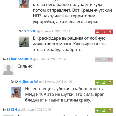
кто за него бабло получает и куда
потом отправляет. Вот Кременчугский
НПЗ находился на территории
укрорейха, а хозяева его азеры.
№10
↑
S3H
25 июля 2025 22:31
-1
В Краснодаре выращивают лобную
долю твоего мозга. Как вырастят ты
это… не забудь забрать.
№11
baribas50rus
25 июля 2025 21:00
0
Cильно!
№12
↑
ДенисАА
25 июля 2025 21:09
+2
Не, есть ещё глубокая озабоченность
МИД РФ. А это не шутки, это сила, враг
бледнеет и гадит в штаны сразу.
№13
S3H
25 июля 2025 22:16
+2