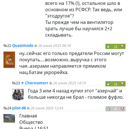
всего на 17% (!), остальное шло в
основном из РСФСР. Так ведь, или
"этодругое"?
Ты прежде чем на вентилятор
sрать лучше бы научился 2+2
складывать.
№22
Quasimodo
26 июля 2025 06:18
+1
ну..сейчас его только предатели России могут
покупать....возможно..выручка с этого
чая..азерами направляется прямиком
нац.батам укрорейха.
№23
↑
Chernomorr
26 июля 2025 14:19
+1
Года 3 или 4 назад купил этот "азерчай" и
больше никогда не брал - голимое фуфло.
№24
pilot-66
26 июля 2025 12:43
0
Главная
Общество
Вчера / 16:51