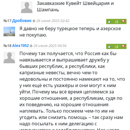
Закавказкие Кувейт Швейцария и
Шампань
№17
Дробовик
26 июля 2025 02:42
+3
Я давно не беру турецкое теперь и азерское
не покупаю.
№18
Alex1952
26 июля 2025 04:56
+4
Почему так получается, что Россия как бы
навязывается и выпрашивает дружбу у
бывших республик, а республики, как
капризные невесты, вечно чем-то
недовольны и постоянно намекают на то, что
у них ещё есть ухажёры и они могут к ним
уйти. Почему мы всё время цепляемся за
хорошие отношения, а республикам, судя по
их поведению, на хорошие отношения
наплевать. Только посмеем чем-то им не
угодить или снизить помощь – так сразу нам
надо посылать к ним делегацию с
извинениями и задабриваниями. Нас нагло