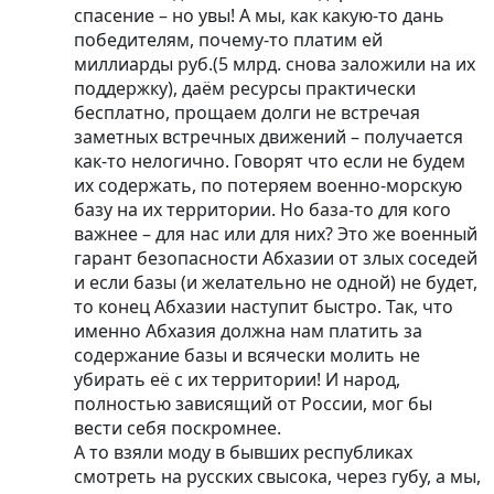
спасение – но увы! А мы, как какую-то дань
победителям, почему-то платим ей
миллиарды руб.(5 млрд. снова заложили на их
поддержку), даём ресурсы практически
бесплатно, прощаем долги не встречая
заметных встречных движений – получается
как-то нелогично. Говорят что если не будем
их содержать, по потеряем военно-морскую
базу на их территории. Но база-то для кого
важнее – для нас или для них? Это же военный
гарант безопасности Абхазии от злых соседей
и если базы (и желательно не одной) не будет,
то конец Абхазии наступит быстро. Так, что
именно Абхазия должна нам платить за
содержание базы и всячески молить не
убирать её с их территории! И народ,
полностью зависящий от России, мог бы
вести себя поскромнее.
А то взяли моду в бывших реcпубликах
смотреть на русских свысока, через губу, а мы,