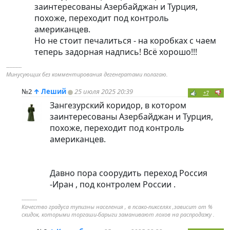
заинтересованы Азербайджан и Турция,
похоже, переходит под контроль
американцев.
Но не стоит печалиться - на коробках с чаем
теперь задорная надпись! Всё хорошо!!!
----------
Минусующих без комментирования дегенератами полагаю.
№2
↑
Леший
25 июля 2025 20:39
+7
Зангезурский коридор, в котором
заинтересованы Азербайджан и Турция,
похоже, переходит под контроль
американцев.
Давно пора соорудить переход Россия
-Иран , под контролем России .
----------
Качество градуса тупизны населения , в псако-пикселях ,зависит от %
скидок, которыми торгаши-барыги заманивают лохов на распродажу .