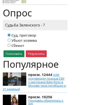
Опрос
Судьба Зеленского - ?
Суд, приговор
Убьют хозяева
Сбежит
Голосовать
Результаты
Популярное
просм. 12444
НАК
подтвердил подрыв СВУ
у ресторана Balzi Rossi в
Москве: трое погибших и
21 раненый
просм. 10256
Продавец обратилась к
WB