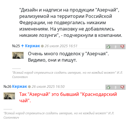
"Дизайн и надписи на продукции "Азерчай",
реализуемой на территории Российской
Федерации, не подвергались никаким
изменениям. На упаковку не добавлялись
никакие лозунги", - подчеркнули в компании.
№25
↑
Кержак
26 июля 2025 16:51
0
Очень много подделок у "Азерчая".
Видимо, они и пишут.
----------
"Всякий народ стремиться создать империю, но не каждый может" И.Л.
Солоневич
№26
Кержак
26 июля 2025 16:50
0
Так "Азерчай" это бывший "Краснодарский
чай".
----------
"Всякий народ стремиться создать империю, но не каждый может" И.Л.
Солоневич