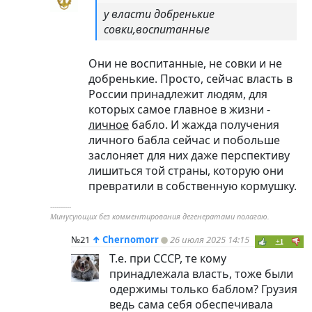
у власти добренькие
совки,воспитанные
Они не воспитанные, не совки и не
добренькие. Просто, сейчас власть в
России принадлежит людям, для
которых самое главное в жизни -
личное
бабло. И жажда получения
личного бабла сейчас и побольше
заслоняет для них даже перспективу
лишиться той страны, которую они
превратили в собственную кормушку.
----------
Минусующих без комментирования дегенератами полагаю.
№21
↑
Chernomorr
26 июля 2025 14:15
+1
Т.е. при СССР, те кому
принадлежала власть, тоже были
одержимы только баблом? Грузия
ведь сама себя обеспечивала