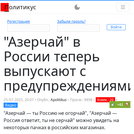
Политикус
dark_mode
Регистрация
Забыли пароль?
"Азерчай" в
России теперь
выпускают с
предупреждениям
25-07-2025, 20:07 • Опубл.:
Apolitikus
• Просм.: 9898 •
Комм.: 26
•
+41
Видео
"Азерчай — ты Россию не огорчай", "Азерчай —
Россия ответит, ты не серчай" можно увидеть на
некоторых пачках в российских магазинах.