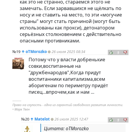
как это не странно, стараемся этого не
замечать. Если зарвавшихся не щёлкать по
носу и не ставить на место, то эти «могучие
страны" могут стать причиной (могут быть
использованы как прокси), детонатором
серьёзных столкновением с действительно
опасными противниками.
№19
↑
oTMorozko
26 июля 2025 08:34
0
Потому что у власти добренькие
совки,воспитанные на
"дружбенародов",Когда придут
воспитанники капитализма,всем
аборигенам по периметру придёт
писец...впрочем,как и нам ...
----------
Право на глупость - одна из гарантий свободного развития личности.
• Марк Твен
№20
↑
Matelot
26 июля 2025 12:47
0
Цитата: oTMorozko