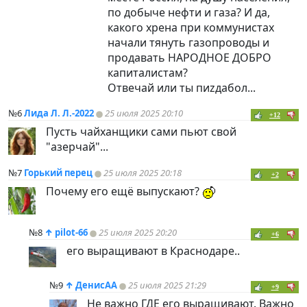
по добыче нефти и газа? И да,
какого хрена при коммунистах
начали тянуть газопроводы и
продавать НАРОДНОЕ ДОБРО
капиталистам?
Отвечай или ты пиzдабол...
№6
Лида Л. Л.-2022
25 июля 2025 20:10
+12
Пусть чайханщики сами пьют свой
"азерчай"...
№7
Горький перец
25 июля 2025 20:18
+2
Почему его ещё выпускают?
№8
↑
pilot-66
25 июля 2025 20:20
+6
его выращивают в Краснодаре..
№9
↑
ДенисАА
25 июля 2025 21:29
+9
Не важно ГДЕ его выращивают. Важно