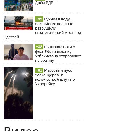
Днём ВДВ!
+95
Рухнул в воду.
Российские военные
разрушили
стратегический мост под
Одессой
+88
Вытирала ноги о
флаг РФ: гражданку
Узбекистана отправляют
на родину
+83
Массовый пуск
"Искандеров" в
количестве 6 штук по
Укрорейху