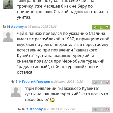
Таки раньше покупал. Так себе чай - на
троечку. Уже месяцев 6 как не беру по
причине троечки. С такой надписью только в
унитаз.
№14
stepnoy
25 июля 2025 23:26
+1
чай в пачках появился по указанию Сталина
вместе с республикой в 1937, в принципе свой
вкус был но долго не хранился, в перестройку
естественно при появлении "кавказкого
Кувейта" кусты на шашлык турецкий, и
сначала появился при Чернобыле турецкий
"радиактивный", сейчас турецкий явно и
остался
№15
↑
Георгий Гвоздев
26 июля 2025 19:38
0
"при появлении "кавказкого Кувейта"
кусты на шашлык турецкий" - это вот - что
такое было?
№16
↑
stepnoy
26 июля 2025 23:49
0