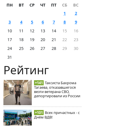
ПН
ВТ
СР
ЧТ
ПТ
СБ
ВС
1
2
3
4
5
6
7
8
9
10
11
12
13
14
15
16
17
18
19
20
21
22
23
24
25
26
27
28
29
30
31
Рейтинг
+141
Таксиста Бахрома
Тагаева, отказавшегося
везти ветерана СВО,
депортировали из России
+101
Всех причастных - с
Днём ВДВ!