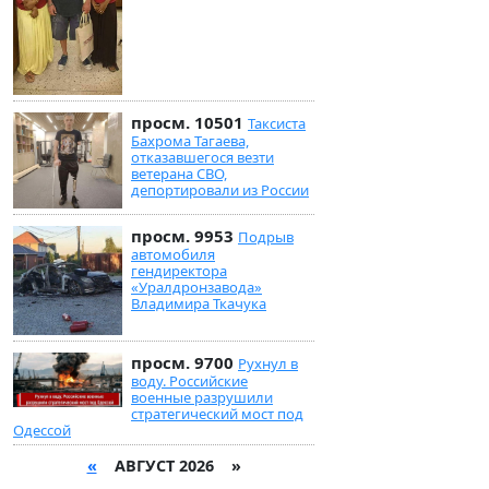
просм. 10501
Таксиста
Бахрома Тагаева,
отказавшегося везти
ветерана СВО,
депортировали из России
просм. 9953
Подрыв
автомобиля
гендиректора
«Уралдронзавода»
Владимира Ткачука
просм. 9700
Рухнул в
воду. Российские
военные разрушили
стратегический мост под
Одессой
«
АВГУСТ 2026 »