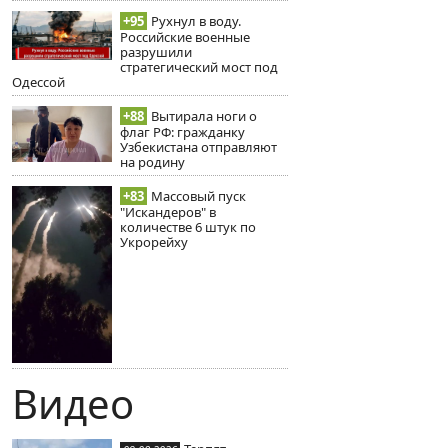
+95
Рухнул в воду.
Российские военные
разрушили
стратегический мост под
Одессой
+88
Вытирала ноги о
флаг РФ: гражданку
Узбекистана отправляют
на родину
+83
Массовый пуск
"Искандеров" в
количестве 6 штук по
Укрорейху
Видео