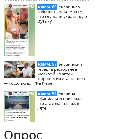
комм. 60
Украинцев
избили в Польше за то,
что слушали украинскую
музыку.
комм. 57
Украинский
теракт в ресторане в
Москве был актом
устрашения итальянцев
— посольство РФ в Риме
комм. 51
Украина
официально признала,
что атаковала пляж в
Ялте
Опрос