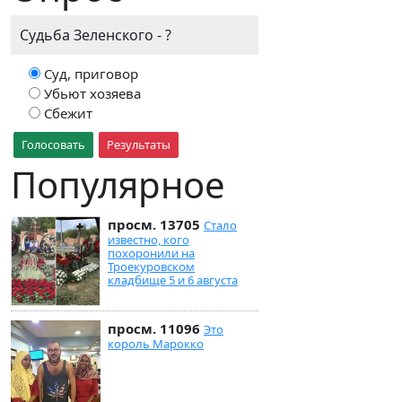
Судьба Зеленского - ?
Суд, приговор
Убьют хозяева
Сбежит
Голосовать
Результаты
Популярное
просм. 13705
Стало
известно, кого
похоронили на
Троекуровском
кладбище 5 и 6 августа
просм. 11096
Это
король Марокко