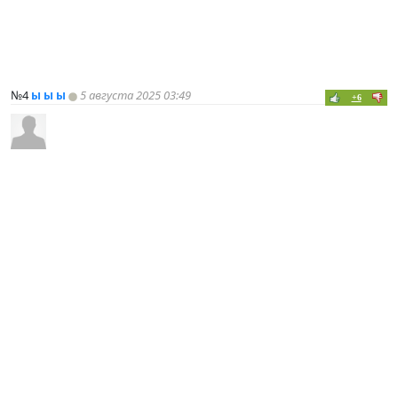
№4
ы ы ы
5 августа 2025 03:49
+6