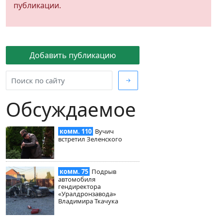
публикации.
Добавить публикацию
→
Обсуждаемое
комм. 110
Вучич
встретил Зеленского
комм. 75
Подрыв
автомобиля
гендиректора
«Уралдронзавода»
Владимира Ткачука