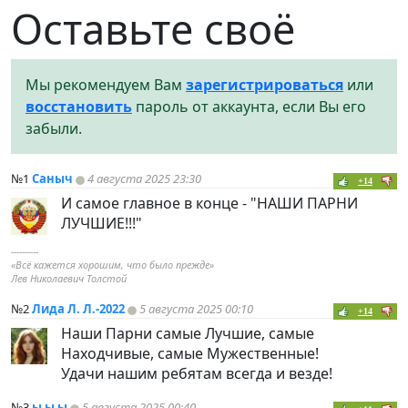
Оставьте своё
Мы рекомендуем Вам
зарегистрироваться
или
восстановить
пароль от аккаунта, если Вы его
забыли.
№1
Саныч
4 августа 2025 23:30
+14
И самое главное в конце - "НАШИ ПАРНИ
ЛУЧШИЕ!!!"
----------
«Всё кажется хорошим, что было прежде»
Лев Николаевич Толстой
№2
Лида Л. Л.-2022
5 августа 2025 00:10
+14
Наши Парни самые Лучшие, самые
Находчивые, самые Мужественные!
Удачи нашим ребятам всегда и везде!
№3
ы ы ы
5 августа 2025 00:40