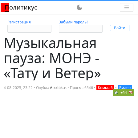
Политикус
dark_mode
Регистрация
Забыли пароль?
Музыкальная
пауза: МОНЭ -
«Тату и Ветер»
4-08-2025, 23:22 • Опубл.:
Apolitikus
• Просм.: 6546 •
Комм.: 6
•
Видео
+54