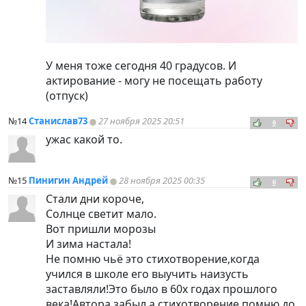
У меня тоже сегодня 40 градусов. И
актирование - могу не посещать работу
(отпуск)
№14
Станислав73
27 ноября 2025 20:51
0
ужас какой то.
№15
Пинигин Андрей
28 ноября 2025 00:35
0
Стали дни короче,
Солнце светит мало.
Вот пришли морозы
И зима настала!
Не помню чьё это стихотворение,когда
учился в школе его выучить наизусть
заставляли!Это было в 60х годах прошлого
века!Автора забыл,а стихотворение помню до