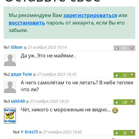
Мы рекомендуем Вам
зарегистрироваться
или
восстановить
пароль от аккаунта, если Вы его
забыли.
№1
Gibon
27 ноября 2025 16:16
0
Да уж. Это не майями .
№2
дядя Толя
27 ноября 2025 16:19
+2
А чего самолётам то не летать? В небе теплее
что ли?
№3
sakh60
27 ноября 2025 16:33
+10
Чёт, никого с мороженым не видно...
№4
↑
kres73
27 ноября 2025 16:45
+8