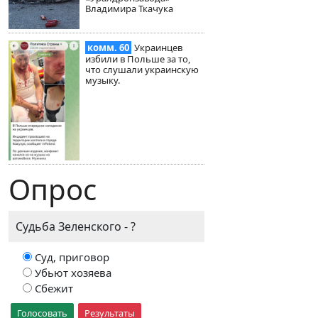
Владимира Ткачука
комм. 60
Украинцев
избили в Польше за то,
что слушали украинскую
музыку.
Опрос
Судьба Зеленского - ?
Суд, приговор
Убьют хозяева
Сбежит
Голосовать
Результаты