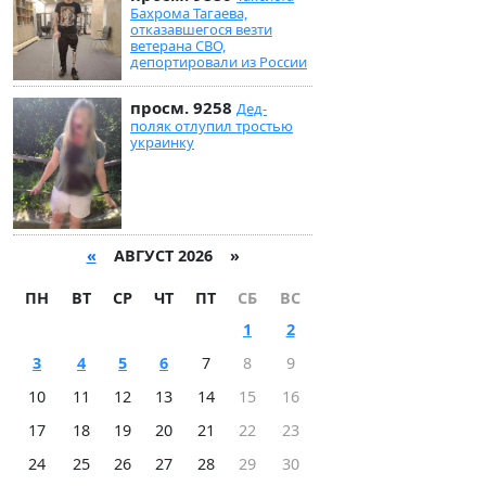
Бахрома Тагаева,
отказавшегося везти
ветерана СВО,
депортировали из России
просм. 9258
Дед-
поляк отлупил тростью
украинку
«
АВГУСТ 2026 »
ПН
ВТ
СР
ЧТ
ПТ
СБ
ВС
1
2
3
4
5
6
7
8
9
10
11
12
13
14
15
16
17
18
19
20
21
22
23
24
25
26
27
28
29
30