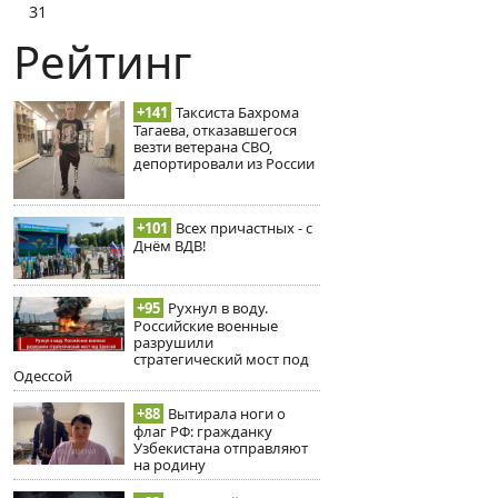
31
Рейтинг
+141
Таксиста Бахрома
Тагаева, отказавшегося
везти ветерана СВО,
депортировали из России
+101
Всех причастных - с
Днём ВДВ!
+95
Рухнул в воду.
Российские военные
разрушили
стратегический мост под
Одессой
+88
Вытирала ноги о
флаг РФ: гражданку
Узбекистана отправляют
на родину