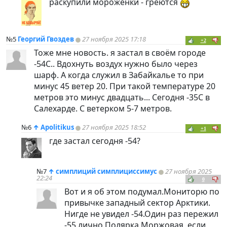
раскупили мороженки - греются
№5
Георгий Гвоздев
27 ноября 2025 17:18
+2
Тоже мне новость. я застал в своём городе
-54С.. Вдохнуть воздух нужно было через
шарф. А когда служил в Забайкалье то при
минус 45 ветер 20. При такой температуре 20
метров это минус двадцать... Сегодня -35С в
Салехарде. С ветерком 5-7 метров.
№6
↑
Apolitikus
27 ноября 2025 18:52
+1
где застал сегодня -54?
№7
↑
симплиций симплициссимус
27 ноября 2025
22:24
0
Вот и я об этом подумал.Мониторю по
привычке западный сектор Арктики.
Нигде не увидел -54.Один раз пережил
-55 лично.Полярка Моржовая ,если