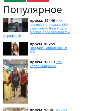
Популярное
просм. 12449
НАК
подтвердил подрыв СВУ
у ресторана Balzi Rossi в
Москве: трое погибших и
21 раненый
просм. 10259
Продавец обратилась к
WB
просм. 10113
Это
король Марокко
просм. 9880
Таксиста