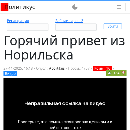
Политикус
dark_mode
Регистрация
Забыли пароль?
Горячий привет из
Норильска
27-11-2025, 16:13 • Опубл.:
Apolitikus
• Просм.: 4757 •
Комм.: 16
•
+54
Видео