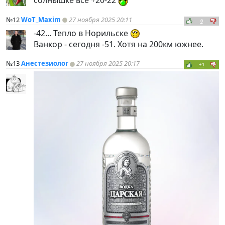
солнышке все +20-22
№12
WoT_Maxim
27 ноября 2025 20:11
0
-42... Тепло в Норильске
Ванкор - сегодня -51. Хотя на 200км южнее.
№13
Анестезиолог
27 ноября 2025 20:17
+1