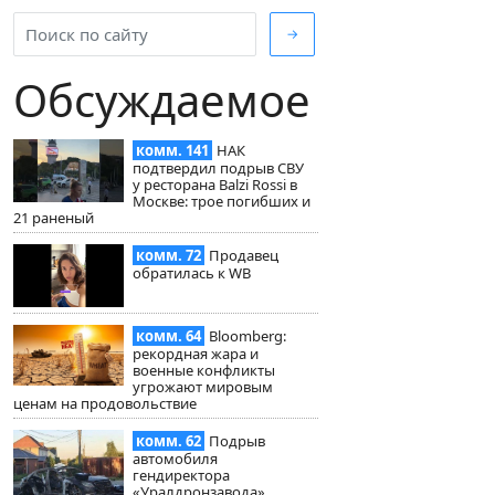
→
Обсуждаемое
комм. 141
НАК
подтвердил подрыв СВУ
у ресторана Balzi Rossi в
Москве: трое погибших и
21 раненый
комм. 72
Продавец
обратилась к WB
комм. 64
Bloomberg:
рекордная жара и
военные конфликты
угрожают мировым
ценам на продовольствие
комм. 62
Подрыв
автомобиля
гендиректора
«Уралдронзавода»