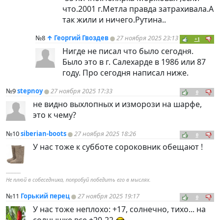
что.2001 г.Метла правда затрахивала.А
так жили и ничего.Рутина..
№8
↑
Георгий Гвоздев
27 ноября 2025 23:13
+1
Нигде не писал что было сегодня.
Было это в г. Салехарде в 1986 или 87
году. Про сегодня написал ниже.
№9
stepnoy
27 ноября 2025 17:33
0
не видно выхлопных и изморози на шарфе,
это к чему?
№10
siberian-boots
27 ноября 2025 18:26
0
У нас тоже к субботе сороковник обещают !
----------
Не плюй в собеседника, попробуй победить его в мыслях.
№11
Горький перец
27 ноября 2025 19:17
0
У нас тоже неплохо: +17, солнечно, тихо... на