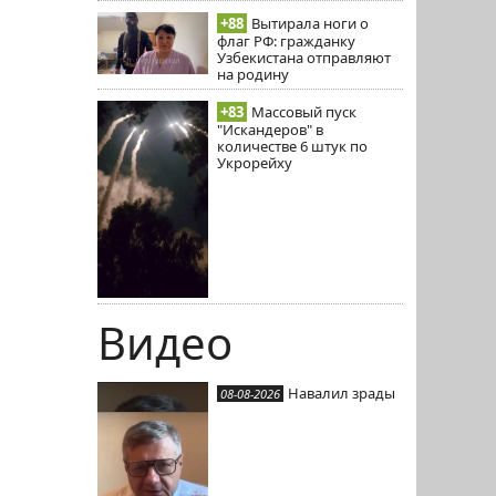
+88
Вытирала ноги о
флаг РФ: гражданку
Узбекистана отправляют
на родину
+83
Массовый пуск
"Искандеров" в
количестве 6 штук по
Укрорейху
Видео
Навалил зрады
08-08-2026