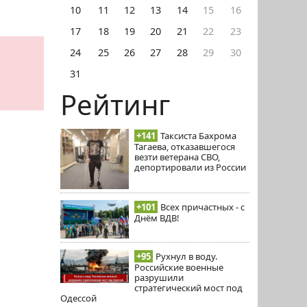
10
11
12
13
14
15
16
17
18
19
20
21
22
23
24
25
26
27
28
29
30
31
Рейтинг
+141
Таксиста Бахрома
Тагаева, отказавшегося
везти ветерана СВО,
депортировали из России
+101
Всех причастных - с
Днём ВДВ!
+95
Рухнул в воду.
Российские военные
разрушили
стратегический мост под
Одессой