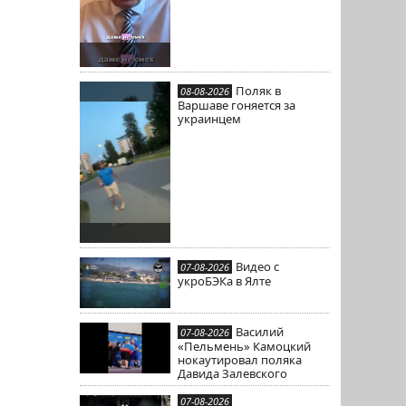
Поляк в
08-08-2026
Варшаве гоняется за
украинцем
Видео с
07-08-2026
укроБЭКа в Ялте
Василий
07-08-2026
«Пельмень» Камоцкий
нокаутировал поляка
Давида Залевского
07-08-2026