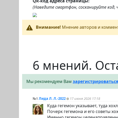
QR-код адреса страницы:
(Наведите смартфон, сосканируйте код,
Внимание!
Мнение авторов и коммент
6 мнений. Ост
Мы рекомендуем Вам
зарегистрироватьс
№1
Лида Л. Л.-2022
17 июня 2026 17:18
Куда гегемон указывает, туда хо
Почерк гегемона и его советы хо
Именно гегемон целенаправленно