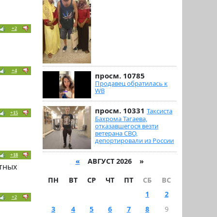
+2
+4
просм. 10785
Продавец обратилась к
WB
просм. 10331
Таксиста
+15
Бахрома Тагаева,
отказавшегося везти
ветерана СВО,
депортировали из России
+18
«
АВГУСТ 2026 »
тных
ПН
ВТ
СР
ЧТ
ПТ
СБ
ВС
1
2
+2
3
4
5
6
7
8
9