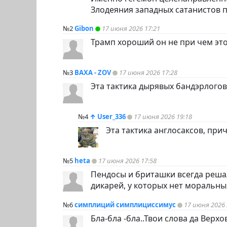
Злодеяния западных сатанистов п
№2
Gibon
17 июня 2026 17:21
Трамп хороший он не при чем это
№3
ВАХА - ZOV
17 июня 2026 17:28
Эта тактика дырявых бандэрлогов
№4
↑
User_336
17 июня 2026 19:18
Эта тактика англосаксов, при
№5
heta
17 июня 2026 17:58
Пендосы и бриташки всегда реша
дикарей, у которых нет моральны
№6
симплиций симплициссимус
17 июня 2026 
Бла-бла -бла..Твои слова да Верхо