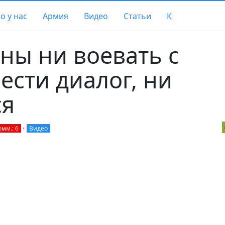
о у нас
Армия
Видео
Статьи
К
ны ни воевать с
ести диалог, ни
ся
омм.: 6
•
Видео