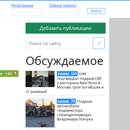
Регистрация
Забыли пароль?
Добавить публикацию
→
Обсуждаемое
комм. 141
НАК
+44
подтвердил подрыв СВУ
у ресторана Balzi Rossi в
Москве: трое погибших и
21 раненый
комм. 75
Подрыв
автомобиля
гендиректора
«Уралдронзавода»
Владимира Ткачука