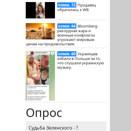
комм. 72
Продавец
обратилась к WB
комм. 64
Bloomberg:
рекордная жара и
военные конфликты
угрожают мировым
ценам на продовольствие
комм. 60
Украинцев
избили в Польше за то,
что слушали украинскую
музыку.
Опрос
Судьба Зеленского - ?