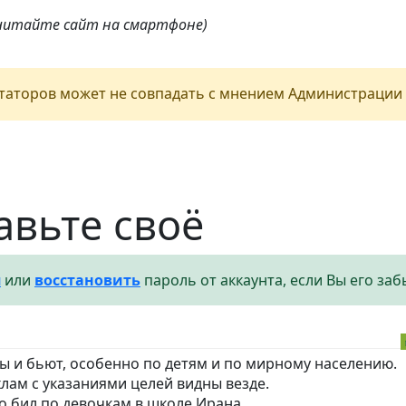
 читайте сайт на смартфоне)
аторов может не совпадать с мнением Администрации 
авьте своё
я
или
восстановить
пароль от аккаунта, если Вы его заб
хлы и бьют, особенно по детям и по мирному населению.
хлам с указаниями целей видны везде.
 бил по девочкам в школе Ирана.