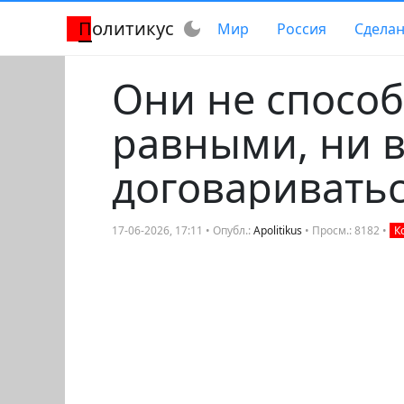
Политикус
dark_mode
Мир
Россия
Сделан
Они не способ
равными, ни в
договаривать
17-06-2026, 17:11 • Опубл.:
Apolitikus
• Просм.: 8182 •
К