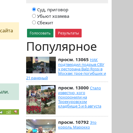
Суд, приговор
Убьют хозяева
Сбежит
сайта
Голосовать
Результаты
Популярное
просм. 13065
НАК
подтвердил подрыв СВУ
у ресторана Balzi Rossi в
Москве: трое погибших и
21 раненый
просм. 13000
Стало
ыли.
известно, кого
похоронили на
Троекуровском
кладбище 5 и 6 августа
+27
просм. 10792
Это
король Марокко