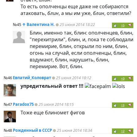
То есть ополченцы еще даже не собираются
атаковать,
блин
, а мы им уже,
блин
, ответили?
№45
↑
Валентина Н.
25 июня 2014 18:22
+5
Блин, именно так, блин: ополченцев, блин,
"перехитрили", блин, и, пока те соблюдали
перемирие, блин, открыли по ним, блин,
огонь на случай, если ополченцы, блин,
вздумают, блин, нарушить, блин,
перемирие. Вот, блин.
№46
Евпатий_Коловрат
25 июня 2014 18:12
+3
упредительный ответ !!!
№47
Paradox75
25 июня 2014 18:15
+1
Тоже еще блиномет фигов
№48
Рожденный в СССР
25 июня 2014 18:34
+2