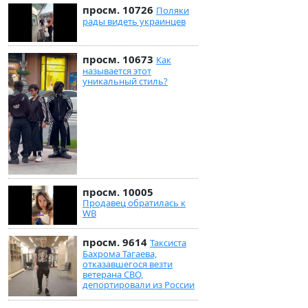
просм. 10726
Поляки
рады видеть украинцев
просм. 10673
Как
называется этот
уникальный стиль?
просм. 10005
Продавец обратилась к
WB
просм. 9614
Таксиста
Бахрома Тагаева,
отказавшегося везти
ветерана СВО,
депортировали из России