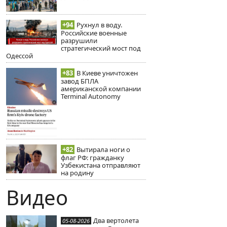
+94
Рухнул в воду.
Российские военные
разрушили
стратегический мост под
Одессой
+83
В Киеве уничтожен
завод БПЛА
американской компании
Terminal Autonomy
+82
Вытирала ноги о
флаг РФ: гражданку
Узбекистана отправляют
на родину
Видео
Два вертолета
05-08-2026