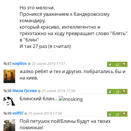
Но это мелочи.
Проникся уважением к бандеровскому
командиру,
который красиво, интеллегентно и
трёхэтажно на ходу превращает слово "блять"
в "блин"
И так 27 раз (я считал)
№37
нирбок
25 июня 2014 17:57
+2
жалко ребят и тех и других. побратались бы и
на киев.
№38
Мила Гусева
25 июня 2014 17:58
+3
Блинский блин...
№39
volf07
25 июня 2014 17:58
+1
Пой петушок пой!Блины будут на твоих
поминках!