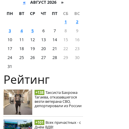
«
АВГУСТ 2026 »
ПН
ВТ
СР
ЧТ
ПТ
СБ
ВС
1
2
3
4
5
6
7
8
9
10
11
12
13
14
15
16
17
18
19
20
21
22
23
24
25
26
27
28
29
30
31
Рейтинг
+138
Таксиста Бахрома
Тагаева, отказавшегося
везти ветерана СВО,
депортировали из России
+101
Всех причастных - с
Днём ВДВ!