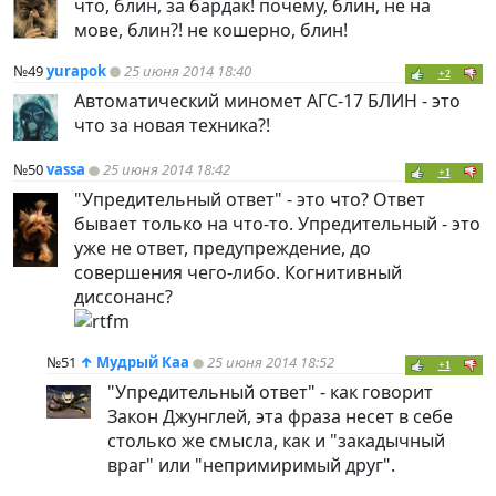
что, блин, за бардак! почему, блин, не на
мове, блин?! не кошерно, блин!
№49
yurapok
25 июня 2014 18:40
+2
Автоматический миномет АГС-17 БЛИН - это
что за новая техника?!
№50
vassa
25 июня 2014 18:42
+1
"Упредительный ответ" - это что? Ответ
бывает только на что-то. Упредительный - это
уже не ответ, предупреждение, до
совершения чего-либо. Когнитивный
диссонанс?
№51
↑
Мудрый Каа
25 июня 2014 18:52
+1
"Упредительный ответ" - как говорит
Закон Джунглей, эта фраза несет в себе
столько же смысла, как и "закадычный
враг" или "непримиримый друг".