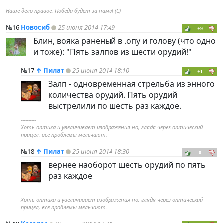
----------
Наше дело правое, Победа будет за нами! (С)
№16
Новосиб
25 июня 2014 17:49
+9
Блин, вояка раненый в .опу и голову (что одно
и тоже): "Пять залпов из шести орудий!"
№17
↑
Пилат
25 июня 2014 18:10
+1
Залп - одновременная стрельба из энного
количества орудий. Пять орудий
выстрелили по шесть раз каждое.
----------
Хоть оптика и увеличивает изображения но, глядя через оптический
прицел, все проблемы мельчают.
№18
↑
Пилат
25 июня 2014 18:30
0
вернее наоборот шесть орудий по пять
раз каждое
----------
Хоть оптика и увеличивает изображения но, глядя через оптический
прицел, все проблемы мельчают.