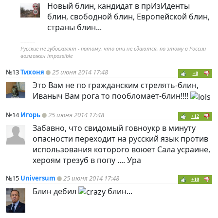
Новый блин, кандидат в прИзИденты
блин, свободной блин, Европейской блин,
страны блин...
----------
Русские не зубоскалят - потому, что они не сдаются, по этому в России
возможен impossible
№13
Тихоня
25 июня 2014 17:48
+8
Это Вам не по гражданским стрелять-блин,
Иваныч Вам рога то пообломает-блин!!!!
№14
Игорь
25 июня 2014 17:48
+12
Забавно, что свидомый говноукр в минуту
опасности переходит на русский язык против
использования которого воюет Сала усраине,
хероям трезуб в попу .... Ура
№15
Universum
25 июня 2014 17:48
+10
Блин дебил
блин...