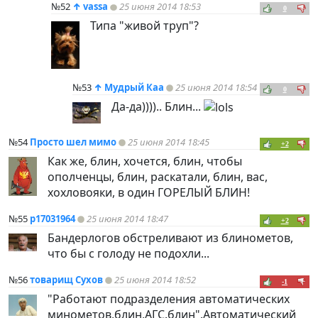
№52
↑
vassa
25 июня 2014 18:53
0
Типа "живой труп"?
№53
↑
Мудрый Каа
25 июня 2014 18:54
0
Да-да)))).. Блин...
№54
Просто шел мимо
25 июня 2014 18:45
+2
Как же, блин, хочется, блин, чтобы
ополченцы, блин, раскатали, блин, вас,
хохловояки, в один ГОРЕЛЫЙ БЛИН!
№55
p17031964
25 июня 2014 18:47
+2
Бандерлогов обстреливают из блинометов,
что бы с голоду не подохли...
№56
товарищ Сухов
25 июня 2014 18:52
-1
"Работают подразделения автоматических
минометов,блин,АГС.блин".Автоматический