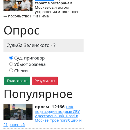
теракт в ресторане в
Москве был актом
устрашения итальянцев
— посольство РФ в Риме
Опрос
Судьба Зеленского - ?
Суд, приговор
Убьют хозяева
Сбежит
Голосовать
Результаты
Популярное
просм. 12166
НАК
подтвердил подрыв СВУ
у ресторана Balzi Rossi в
Москве: трое погибших и
21 раненый