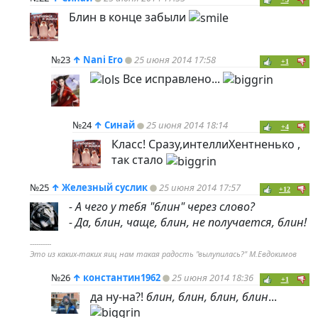
Блин в конце забыли
№23
↑
Nani Ero
25 июня 2014 17:58
+1
Все исправлено...
№24
↑
Синай
25 июня 2014 18:14
+4
Класс! Сразу,интеллиХентненько ,
так стало
№25
↑
Железный суслик
25 июня 2014 17:57
+12
- А чего у тебя "блин" через слово?
- Да, блин, чаще, блин, не получается, блин!
----------
Это из каких-таких яиц нам такая радость "вылупилась?" М.Евдокимов
№26
↑
константин1962
25 июня 2014 18:36
+1
да ну-на?!
блин, блин, блин, блин
...