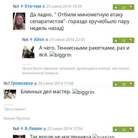
№5
↑
Кто-там
25 июня 2014 19:39
+1
Да ладно. " Отбили минометную атаку
сепаратистов"- гораздо круче(было пару
недель назад)
№6
↑
Allon
25 июня 2014 22:55
+1
А чего. Теннисными ракетками, раз и
всё.
----------
Лучше быть хорошим человеком, ругающимся матом, чем тихой,
воспитанной тварью.
№7
Громозека
25 июня 2014 17:48
+9
Блинных дел мастер.
----------
"Зри в корень"
Козьма Прутков
№8
↑
Я.Левин
25 июня 2014 17:54
+2
Так вроде не масленница