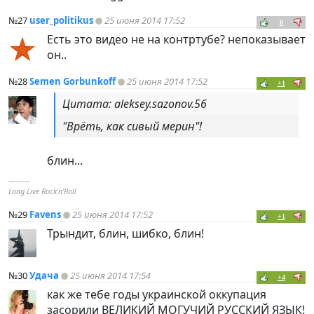
№27
user_politikus
25 июня 2014 17:52
0
Есть это видео не на контртубе? непоказывает
он..
№28
Semen Gorbunkoff
25 июня 2014 17:52
+1
Цитата: aleksey.sazonov.56
"Врёть, как сивый мерин"!
блин...
----------
Long Live Rock'n'Roll
№29
Favens
25 июня 2014 17:52
+1
Трындит, блин, шибко, блин!
№30
Удача
25 июня 2014 17:54
+4
как же тебе годы украинской оккупация
засорили ВЕЛИКИЙ МОГУЧИЙ РУССКИЙ ЯЗЫК!