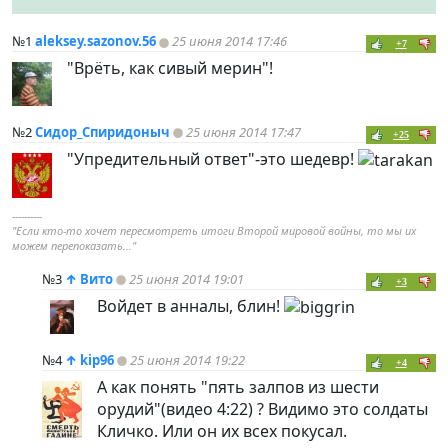
№1
aleksey.sazonov.56
25 июня 2014 17:46
+7
"Врёть, как сивый мерин"!
№2
Сидор_Спиридоныч
25 июня 2014 17:47
+25
"Упредительный ответ"-это шедевр!
----------
"Если кто-то хочет пересмотреть итоги Второй мировой войны, то мы их
можем перепоказать..."
№3
↑
Вито
25 июня 2014 19:01
+3
Войдет в анналы, блин!
№4
↑
kip96
25 июня 2014 19:22
+4
А как понять "пять залпов из шести
орудий"(видео 4:22) ? Видимо это солдаты
Кличко. Или он их всех покусал.