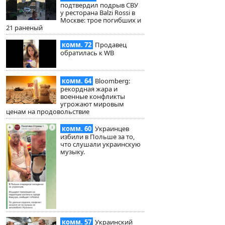
подтвердил подрыв СВУ
у ресторана Balzi Rossi в
Москве: трое погибших и
21 раненый
комм. 72
Продавец
обратилась к WB
комм. 64
Bloomberg:
рекордная жара и
военные конфликты
угрожают мировым
ценам на продовольствие
комм. 60
Украинцев
избили в Польше за то,
что слушали украинскую
музыку.
комм. 57
Украинский