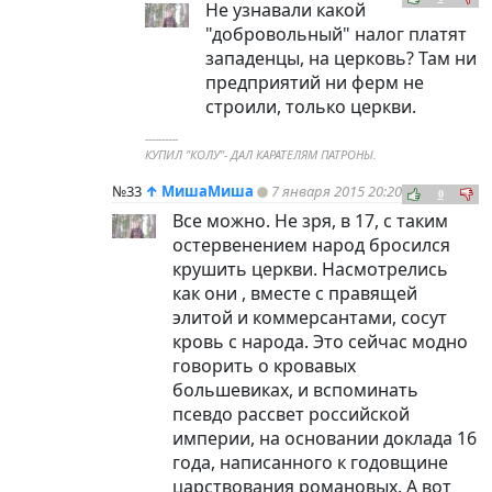
Не узнавали какой
"добровольный" налог платят
западенцы, на церковь? Там ни
предприятий ни ферм не
строили, только церкви.
----------
КУПИЛ "КОЛУ"- ДАЛ КАРАТЕЛЯМ ПАТРОНЫ.
№33
↑
МишаМиша
7 января 2015 20:20
0
Все можно. Не зря, в 17, с таким
остервенением народ бросился
крушить церкви. Насмотрелись
как они , вместе с правящей
элитой и коммерсантами, сосут
кровь с народа. Это сейчас модно
говорить о кровавых
большевиках, и вспоминать
псевдо рассвет российской
империи, на основании доклада 16
года, написанного к годовщине
царствования романовых. А вот