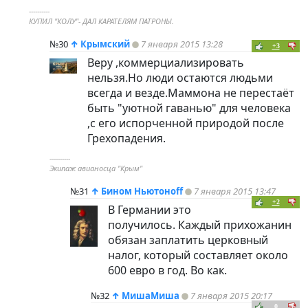
----------
КУПИЛ "КОЛУ"- ДАЛ КАРАТЕЛЯМ ПАТРОНЫ.
№30
↑
Крымский
7 января 2015 13:28
+3
Веру ,коммерциализировать
нельзя.Но люди остаются людьми
всегда и везде.Маммона не перестаёт
быть "уютной гаванью" для человека
,с его испорченной природой после
Грехопадения.
----------
Экипаж авианосца "Крым"
№31
↑
Бином Ньютоноff
7 января 2015 13:47
+2
В Германии это
получилось. Каждый прихожанин
обязан заплатить церковный
налог, который составляет около
600 евро в год. Во как.
№32
↑
МишаМиша
7 января 2015 20:17
0