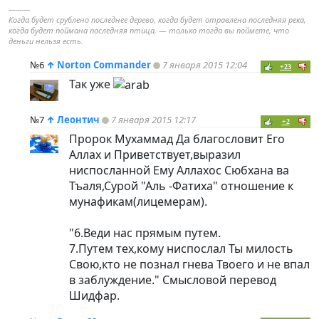
----------
Когда будет срублено последнее дерево, когда будет отравлена последняя река,
когда будет поймана последняя птица, — только тогда вы поймете, что
деньги нельзя есть.
№6
↑
Norton Commander
7 января 2015 12:04
+23
Так уже
№7
↑
Леонтич
7 января 2015 12:17
+2
Пророк Мухаммад Да благословит Его
Аллах и Приветствует,выразил
ниспосланной Ему Аллахос Сюбхана ва
Тъаля,Сурой "Аль -Фатиха" отношение к
мунафикам(лицемерам).
"6.Веди нас прямым путем.
7.Путем тех,кому ниспослал Ты милость
Свою,кто не познал гнева Твоего и не впал
в заблуждение." Смысловой перевод
Шидфар.