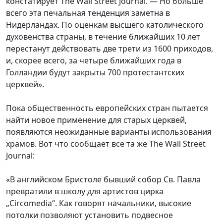
констатирует The Wall Street Journal. — Но больше
всего эта печальная тенденция заметна в
Нидерландах. По оценкам высшего католического
духовенства страны, в течение ближайших 10 лет
перестанут действовать две трети из 1600 приходов,
и, скорее всего, за четыре ближайших года в
Голландии будут закрыты 700 протестантских
церквей».
Пока общественность европейских стран пытается
найти новое применение для старых церквей,
появляются неожиданные варианты использования
храмов. Вот что сообщает все та же The Wall Street
Journal:
«В английском Бристоле бывший собор Св. Павла
превратили в школу для артистов цирка
„Circomedia“. Как говорят начальники, высокие
потолки позволяют установить подвесное