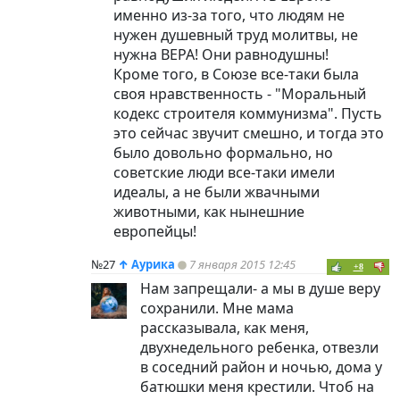
именно из-за того, что людям не
нужен душевный труд молитвы, не
нужна ВЕРА! Они равнодушны!
Кроме того, в Союзе все-таки была
своя нравственность - "Моральный
кодекс строителя коммунизма". Пусть
это сейчас звучит смешно, и тогда это
было довольно формально, но
советские люди все-таки имели
идеалы, а не были жвачными
животными, как нынешние
европейцы!
№27
↑
Аурика
7 января 2015 12:45
+8
Нам запрещали- а мы в душе веру
сохранили. Мне мама
рассказывала, как меня,
двухнедельного ребенка, отвезли
в соседний район и ночью, дома у
батюшки меня крестили. Чтоб на