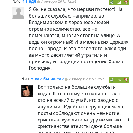
№40
↑
Надя
7 января 2015 12:34
+4
Я бы не сказала, что церкви пустеют! На
больших службах, например, во
Владимирском в Херсонесе людей
огромное количество, все не
помещаются, многие стоят на улице. А
ведь он огромный! И в маленьких церквях
полно народа! И это после того, как люди
за много десятилетий утратили и
привычку и традиции посещения Храма
Господня!
№41
↑
как_бы_не_так
7 января 2015 12:57
+5
Вот только на большие службы и
ходят. Кто потому, что модно стало,
кто на всякий случай, кто заодно с
друзьями...Идейных верующих мало,
посты соблюдают очень немногие,
христианскую литературу не читают. О
христианстве атеисты даже больше
знают, потому что в вузах в своё