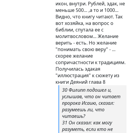
икон, внутри. Рублей, эдак, не
меньше 500... ,а то и 1000...
Видно, что книгу читают. Так
вот хозяйка, на вопрос о
библии, спутала ее с
молитвословом... Желание
верить - есть. Но желание
"понимать свою веру" - ...
скорее желание
сопричастности к традициям.
Получилась эдакая
"иллюстрация" к сюжету из
книги Деяний глава 8
30 Филипп подошел и,
услышав, что он читает
пророка Исаию, сказал:
разумеешь ли, что
читаешь?
31 Он сказал: как могу
разуметь, если кто не