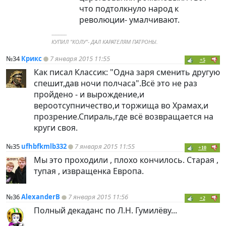
что подтолкнуло народ к
революции- умалчивают.
----------
КУПИЛ "КОЛУ"- ДАЛ КАРАТЕЛЯМ ПАТРОНЫ.
№34
Крикс
7 января 2015 11:55
+5
Как писал Классик: "Одна заря сменить другую
спешит,дав ночи полчаса".Всё это не раз
пройдено - и вырождение,и
вероотсупничество,и торжища во Храмах,и
прозрение.Спираль,где всё возвращается на
круги своя.
№35
ufhbfkmlb332
7 января 2015 11:55
+10
Мы это проходили , плохо кончилось. Старая ,
тупая , извращенка Европа.
№36
AlexanderB
7 января 2015 11:56
+2
Полный декаданс по Л.Н. Гумилёву...