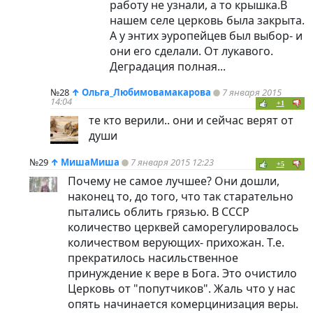
работу не узнали, а то крышка.В
нашем селе церковь была закрыта.
А у энтих эуропейцев был выбор- и
они его сделали. От лукавого.
Деградация полная...
№28
↑
Ольга_Любимовамакарова
7 января 2015
14:04
+1
те кто верили.. они и сейчас верят от
души
№29
↑
МишаМиша
7 января 2015 12:23
+5
Почему не самое лучшее? Они дошли,
наконец то, до того, что так старательно
пытались облить грязью. В СССР
количество церквей саморегулировалось
количеством верующих- прихожан. Т.е.
прекратилось насильственное
принуждение к вере в Бога. Это очистило
Церковь от "попутчиков". Жаль что у нас
опять начинается комерцинизация веры.