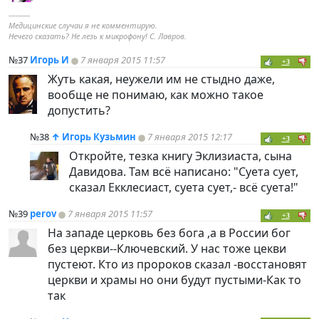
----------
Медицинские случаи я не комментирую.
Нечего сказать? Не лезь к микрофону! С. Лавров.
№37
Игорь И
7 января 2015 11:57
+3
Жуть какая, неужели им не стыдно даже,
вообще не понимаю, как можно такое
допустить?
№38
↑
Игорь Кузьмин
7 января 2015 12:17
+3
Откройте, тезка книгу Эклизиаста, сына
Давидова. Там всё написано: "Суета сует,
сказал Екклесиаст, суета сует,- всё суета!"
№39
perov
7 января 2015 11:57
+3
На западе церковь без бога ,а в России бог
без церкви--Ключевский. У нас тоже цекви
пустеют. Кто из пророков сказал -восстановят
церкви и храмы но они будут пустыми-Как то
так