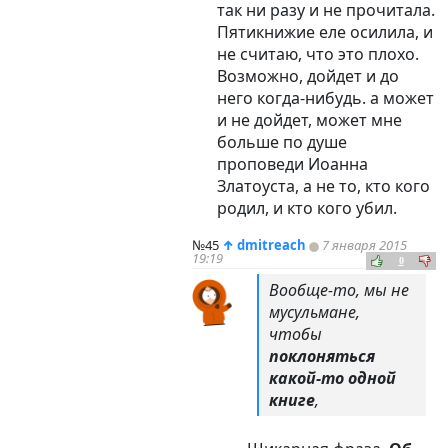
так ни разу и не прочитала.
Пятикнижие еле осилила, и
не считаю, что это плохо.
Возможно, дойдет и до
него когда-нибудь. а может
и не дойдет, может мне
больше по душе
проповеди Иоанна
Златоуста, а не то, кто кого
родил, и кто кого убил.
№45
↑
dmitreach
7 января 2015
19:19
0
Вообще-то, мы не
мусульмане,
чтобы
поклоняться
какой-то одной
книге
,