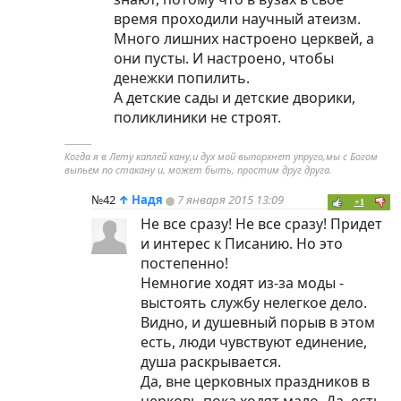
время проходили научный атеизм.
Много лишних настроено церквей, а
они пусты. И настроено, чтобы
денежки попилить.
А детские сады и детские дворики,
поликлиники не строят.
----------
Когда я в Лету каплей кану,и дух мой выпорхнет упруго,мы с Богом
выпьем по стакану и, может быть, простим друг друга.
№42
↑
Надя
7 января 2015 13:09
+1
Не все сразу! Не все сразу! Придет
и интерес к Писанию. Но это
постепенно!
Немногие ходят из-за моды -
выстоять службу нелегкое дело.
Видно, и душевный порыв в этом
есть, люди чувствуют единение,
душа раскрывается.
Да, вне церковных праздников в