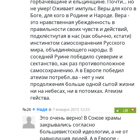
горбачёвщине и ельцинщине. Почти... но
не умер! Оживает импульс Веры для кого в
Боге, для кого в Родине и Народе. Вера -
это нравственная убеждённость в
правильности своих чувств и действий,
подхлёстнутая в нас (как обычно, кстати)
инстинктом самосохранения Русского
мира, объединяющего народы. В
соседней Руине победило суеверие и
сектанство, как раз противоположное
самосохранению. А в Европе победил
атеизм потребл..ва - нет у них
продолжения больше одной сытой жизни
ни на небесах, ни в потомках. Атеизм
гейства.
№26
↑
Надя
7 января 2015 12:23
+10
Это очень верно! В Союзе храмы
закрывались согласно
большевистской идеологии, а не от
равнодушия людей. А в Европе -