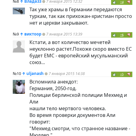
№8
↑
Влада33
7 января 2015 12:32
+4
Так уже храмы в Германии передаются
туркам, так как прихожан-христиан просто
нет и церкви закрывают.
№9
↑
виктоор
7 января 2015 13:39
+6
Кстати, а вот количество мечетей
неуклонно растет.Похоже скоро вместо ЕС
будет ЕМС - европейский мусульманский
союз...
№10
↑
uljanash
7 января 2015 14:38
+5
Вспомнила анекдот:
Германия, 2050-год.
Полицaи берлинской полиции Мехмед и
Али
нашли тело мертвого человека.
Во время проверки документов Али
говорит:
"Мехмед смотри, что странное название -
Мюллер."