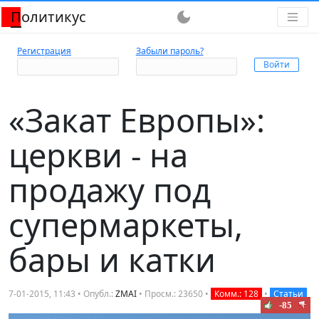
Политикус
dark_mode
Регистрация
Забыли пароль?
«Закат Европы»:
церкви - на
продажу под
супермаркеты,
бары и катки
7-01-2015, 11:43 • Опубл.:
ZMAI
• Просм.: 23650 •
Комм.: 128
•
Статьи
-85