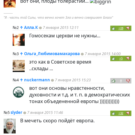
Вот они, плоды толерастии...
----------
"Я - часть той Силы, что вечно хочет Зла и вечно совершает Благо"
№2
↑
Алла.К
7 января 2015 12:11
+19
Гомосекам церкви не нужны...
№3
↑
Ольга_Любимовамакарова
7 января 2015 14:00
+5
это как в Советское время
..склады ...
№4
↑
nuckermann
7 января 2015 15:23
0
вот они основы нравстенности,
духовности и т.д. и т. п. в демократических
тонах объедененной европы )))))))))))))
№5
slyder
7 января 2015 11:46
+32
В мечеть скоро пойдёт европа.