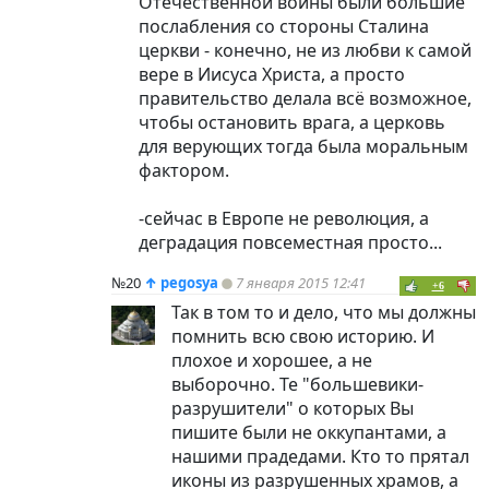
Отечественной войны были большие
послабления со стороны Сталина
церкви - конечно, не из любви к самой
вере в Иисуса Христа, а просто
правительство делала всё возможное,
чтобы остановить врага, а церковь
для верующих тогда была моральным
фактором.
-сейчас в Европе не революция, а
деградация повсеместная просто...
№20
↑
pegosya
7 января 2015 12:41
+6
Так в том то и дело, что мы должны
помнить всю свою историю. И
плохое и хорошее, а не
выборочно. Те "большевики-
разрушители" о которых Вы
пишите были не оккупантами, а
нашими прадедами. Кто то прятал
иконы из разрушенных храмов, а