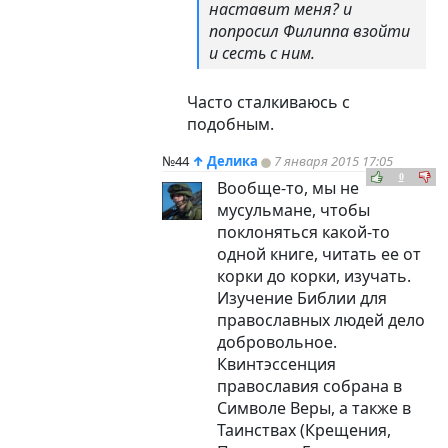
наставит меня? и
попросил Филиппа взойти
и сесть с ним.
Часто сталкиваюсь с
подобным.
№44
↑
Делика
7 января 2015 17:05
0
Вообще-то, мы не
мусульмане, чтобы
поклоняться какой-то
одной книге, читать ее от
корки до корки, изучать.
Изучение Библии для
православных людей дело
добровольное.
Квинтэссенция
православия собрана в
Символе Веры, а также в
Таинствах (Крещения,