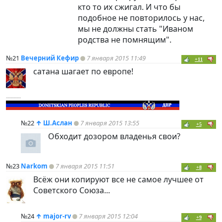
кто то их сжигал. И что бы
подобное не повторилось у нас,
мы не должны стать "Иваном
родства не помнящим".
№21
Вечерний Кефир
7 января 2015 11:49
+11
сатана шагает по европе!
----------
№22
↑
Ш.Аслан
7 января 2015 13:55
+5
Обходит дозором владенья свои?
№23
Narkom
7 января 2015 11:51
+8
Всёж они копируют все не самое лучшее от
Советского Союза...
№24
↑
major-rv
7 января 2015 12:04
+9