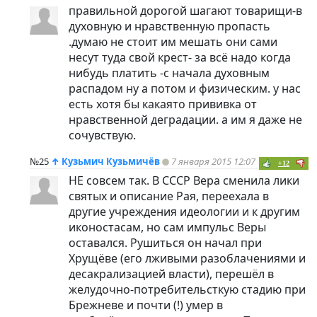
правильной дорогой шагают товарищи-в
духовную и нравственную пропасть
.думаю не стоит им мешать они сами
несут туда свой крест- за всё надо когда
нибудь платить -с начала духовным
распадом ну а потом и физическим. у нас
есть хотя бы какаято прививка от
нравственной деградации. а им я даже не
сочувствую.
№25
↑
Кузьмич Кузьмичёв
7 января 2015 12:07
+12
НЕ совсем так. В СССР Вера сменила лики
святых и описание Рая, переехала в
другие учреждения идеологии и к другим
иконостасам, но сам импульс Веры
оставался. Рушиться он начал при
Хрущёве (его лживыми разоблачениями и
десакрализацией власти), перешёл в
желудочно-потребительсткую стадию при
Брежневе и почти (!) умер в