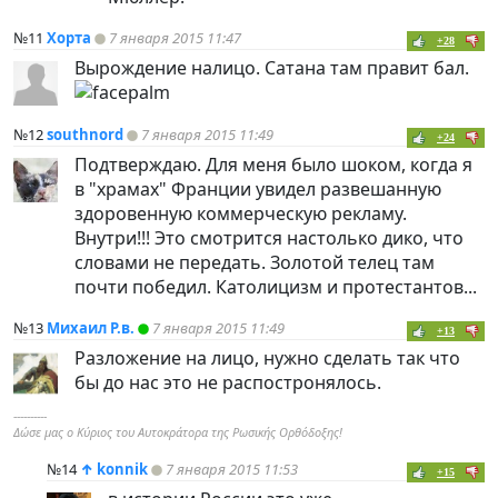
№11
Хорта
7 января 2015 11:47
+28
Вырождение налицо. Сатана там правит бал.
№12
southnord
7 января 2015 11:49
+24
Подтверждаю. Для меня было шоком, когда я
в "храмах" Франции увидел развешанную
здоровенную коммерческую рекламу.
Внутри!!! Это смотрится настолько дико, что
словами не передать. Золотой телец там
почти победил. Католицизм и протестантов...
№13
Михаил Р.в.
7 января 2015 11:49
+13
Разложение на лицо, нужно сделать так что
бы до нас это не распостронялось.
----------
Δώσε μας ο Κύριος του Αυτοκράτορα της Ρωσικής Ορθόδοξης!
№14
↑
konnik
7 января 2015 11:53
+15