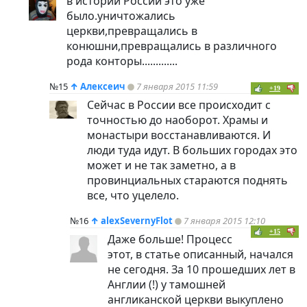
в истории России это уже
было.уничтожались
церкви,превращались в
конюшни,превращались в различного
рода конторы.............
№15
↑
Алексеич
7 января 2015 11:59
+19
Сейчас в России все происходит с
точностью до наоборот. Храмы и
монастыри восстанавливаются. И
люди туда идут. В больших городах это
может и не так заметно, а в
провинциальных стараются поднять
все, что уцелело.
№16
↑
alexSevernyFlot
7 января 2015 12:10
+15
Даже больше! Процесс
этот, в статье описанный, начался
не сегодня. За 10 прошедших лет в
Англии (!) у тамошней
англиканской церкви выкуплено