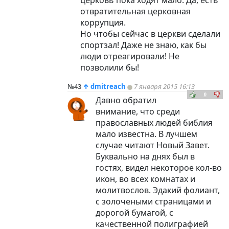
церковь пока ходят мало. Да, есть
отвратительная церковная
коррупция.
Но чтобы сейчас в церкви сделали
спортзал! Даже не знаю, как бы
люди отреагировали! Не
позволили бы!
№43
↑
dmitreach
7 января 2015 16:13
0
Давно обратил
внимание, что среди
православных людей библия
мало известна. В лучшем
случае читают Новый Завет.
Буквально на днях был в
гостях, видел некоторое кол-во
икон, во всех комнатах и
молитвослов. Эдакий фолиант,
с золочеными страницами и
дорогой бумагой, с
качественной полиграфией