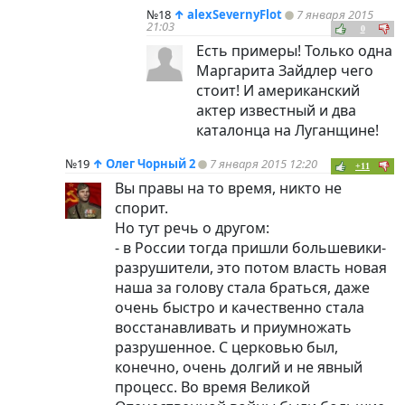
№18
↑
alexSevernyFlot
7 января 2015
21:03
0
Есть примеры! Только одна
Маргарита Зайдлер чего
стоит! И американский
актер известный и два
каталонца на Луганщине!
№19
↑
Олег Чорный 2
7 января 2015 12:20
+11
Вы правы на то время, никто не
спорит.
Но тут речь о другом:
- в России тогда пришли большевики-
разрушители, это потом власть новая
наша за голову стала браться, даже
очень быстро и качественно стала
восстанавливать и приумножать
разрушенное. С церковью был,
конечно, очень долгий и не явный
процесс. Во время Великой