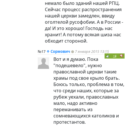
немало было зданий нашей РПЦ.
Сейчас процесс распространения
нашей церкви замедлен, ввиду
оголтелой русофобии. А в России -
да! И это хорошо! Господь нас
хранит! А потому всякая шиза нас
обходит стороной.
№17
↑
Сормович
7 января 2015 13:15
+4
Вот и я думаю. Пока
"подешевело", нужно
православной церкви такие
храмы под свое крыло брать.
Боюсь только, проблема в том,
что среди наших, которые за
рубеж уехали, православных
мало, надо активно
переманивать из
сомневающихся католиков и
протестантов.