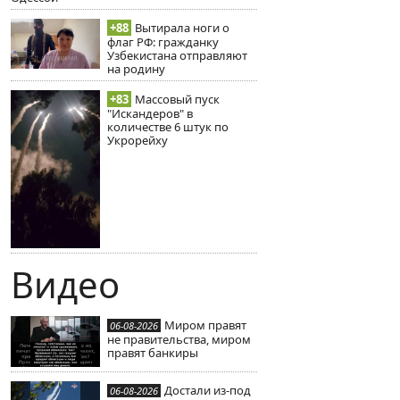
+88
Вытирала ноги о
флаг РФ: гражданку
Узбекистана отправляют
на родину
+83
Массовый пуск
"Искандеров" в
количестве 6 штук по
Укрорейху
Видео
Миром правят
06-08-2026
не правительства, миром
правят банкиры
Достали из-под
06-08-2026