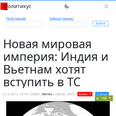
Политикус
dark_mode
Регистрация
Забыли пароль?
Новая мировая
империя: Индия и
Вьетнам хотят
вступить в ТС
9-12-2013, 18:19 • Опубл.:
Wertex
• Просм.: 8877 •
Комм.: 7
•
Статьи
+55