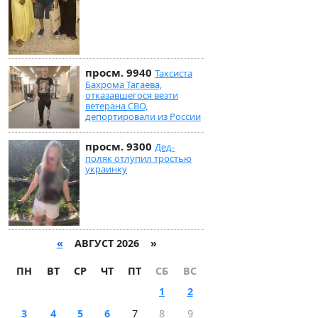
просм. 9940
Таксиста
Бахрома Тагаева,
отказавшегося везти
ветерана СВО,
депортировали из России
просм. 9300
Дед-
поляк отлупил тростью
украинку
«
АВГУСТ 2026 »
ПН
ВТ
СР
ЧТ
ПТ
СБ
ВС
1
2
3
4
5
6
7
8
9