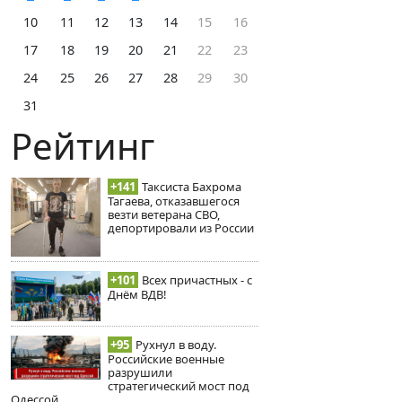
10
11
12
13
14
15
16
17
18
19
20
21
22
23
24
25
26
27
28
29
30
31
Рейтинг
+141
Таксиста Бахрома
Тагаева, отказавшегося
везти ветерана СВО,
депортировали из России
+101
Всех причастных - с
Днём ВДВ!
+95
Рухнул в воду.
Российские военные
разрушили
стратегический мост под
Одессой