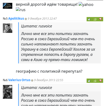
верной дорогой идём товарищи!
№5
Apolitikus
9 декабря 2013 22:47
+3
Цитата: rusvoice
Лично мне все эти попытки загнать
Россию в союз Евразийский чем-то очень
сильно напоминают попытки загнать
Украину в союз Европейский! Хохлов за их
стремление попасть в Европу ругаем, а
сами в Азию ну прямо-таки ломимся!
географию с политикой перепутал?
№6
Valerius Ortus
9 декабря 2013 22:55
+1
Цитата: rusvoice
Лично мне все эти попытки загнать
Россию в союз Евразийский чем-то очень
сильно напоминают попытки загнать