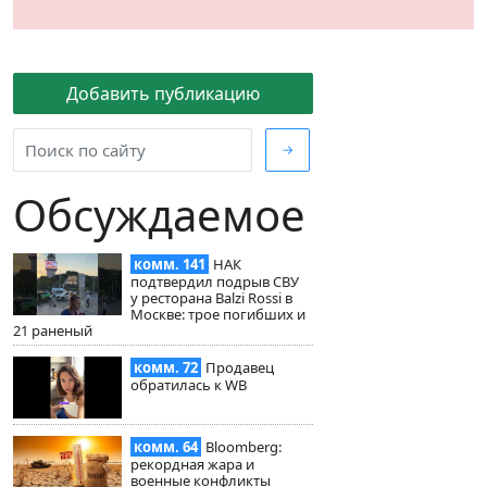
Добавить публикацию
→
Обсуждаемое
комм. 141
НАК
подтвердил подрыв СВУ
у ресторана Balzi Rossi в
Москве: трое погибших и
21 раненый
комм. 72
Продавец
обратилась к WB
комм. 64
Bloomberg:
рекордная жара и
военные конфликты