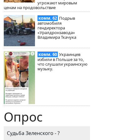
угрожают мировым
ценам на продовольствие
комм. 62
Подрыв
автомобиля
гендиректора
«Уралдронзавода»
Владимира Ткачука
комм. 60
Украинцев
избили в Польше за то,
что слушали украинскую
музыку.
Опрос
Судьба Зеленского - ?