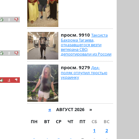
0
просм. 9910
Таксиста
Бахрома Тагаева,
отказавшегося везти
ветерана СВО,
0
депортировали из России
просм. 9279
Дед-
поляк отлупил тростью
украинку
-1
«
АВГУСТ 2026 »
ПН
ВТ
СР
ЧТ
ПТ
СБ
ВС
1
2