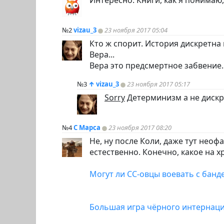
№2
vizau_3
23 ноября 2017 05:04
Кто ж спорит. История дискретна
Вера...
Вера это предсмертное забвение.
№3
↑
vizau_3
23 ноября 2017 05:17
Sorry
Детерминизм а не диск
№4
С Марса
23 ноября 2017 08:20
Не, ну после Коли, даже тут нео
естественно. Конечно, какое на х
Могут ли СС-овцы воевать с бан
Большая игра чёрного интернац