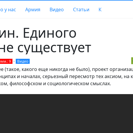
о у нас
Армия
Видео
Статьи
К
ин. Единого
не существует
омм.: 9
•
Видео
 (такое, какого еще никогда не было), проект организа
ипах и началах, серьезный пересмотр тех аксиом, на 
ком, философском и социологическом смыслах.