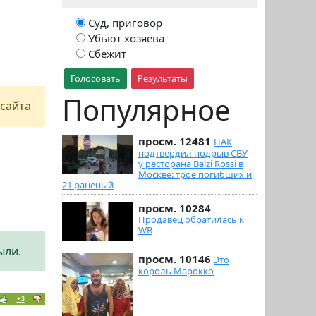
Суд, приговор
Убьют хозяева
Сбежит
Голосовать
Результаты
Популярное
сайта
просм. 12481
НАК
подтвердил подрыв СВУ
у ресторана Balzi Rossi в
Москве: трое погибших и
21 раненый
просм. 10284
Продавец обратилась к
WB
ыли.
просм. 10146
Это
король Марокко
+3