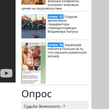
военные конфликты
угрожают мировым
ценам на продовольствие
комм. 62
Подрыв
автомобиля
гендиректора
«Уралдронзавода»
Владимира Ткачука
комм. 60
Украинцев
избили в Польше за то,
что слушали украинскую
музыку.
Опрос
Судьба Зеленского - ?