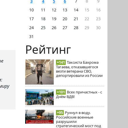
3
4
5
6
7
8
9
10
11
12
13
14
15
16
17
18
19
20
21
22
23
24
25
26
27
28
29
30
31
Рейтинг
ое
+141
Таксиста Бахрома
Тагаева, отказавшегося
везти ветерана СВО,
депортировали из России
:
миру
+101
Всех причастных - с
Днём ВДВ!
+95
Рухнул в воду.
Российские военные
разрушили
стратегический мост под