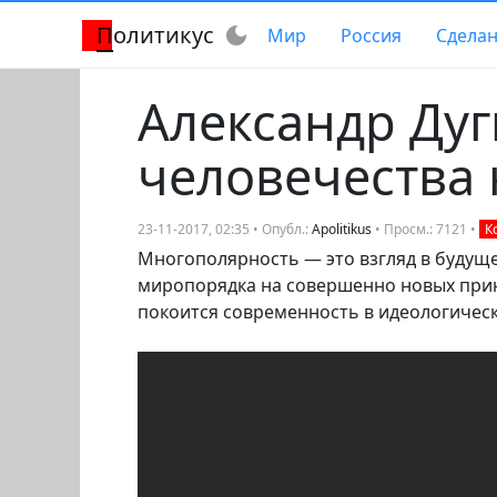
Политикус
dark_mode
Мир
Россия
Сделан
Александр Дуг
человечества 
23-11-2017, 02:35 • Опубл.:
Apolitikus
• Просм.: 7121 •
К
Многополярность — это взгляд в будущее
миропорядка на совершенно новых принц
покоится современность в идеологичес