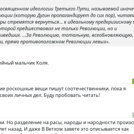
посвященном идеологии Третьего Пути, называемой иначе
ции (которую Дугин пропагандирует до сих пор), читаем
ы стремятся вернуться… к идеальному предкризисному 
которой предшествовал не только Революции, но и
приведших. …За Революцию, тотальную, всеобновляющую,
нии, прямо противоположном Революции левых».
ейный мальчик Коля.
кие роскошные вещи пишут соотечественники, пока я
воих личных дел. Буду пробовать читать!
ни. Но разделение на расы, народы и народности произ
лет назад. И даже В Ветхом завете это описывается как