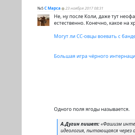
№5
С Марса
23 ноября 2017 08:31
Не, ну после Коли, даже тут нео
естественно. Конечно, какое на х
Могут ли СС-овцы воевать с бан
Большая игра чёрного интернац
Одного поля ягоды называется.
А.Дугин пишет:
«Фашизм интер
идеология, пытающаяся через 