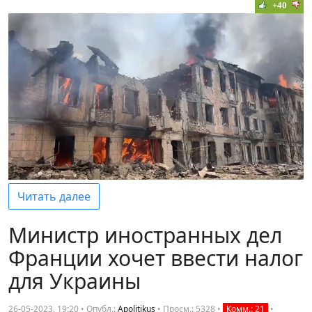
+40
Читать далее
Министр иностранных дел
Франции хочет ввести налог
для Украины
26-05-2023, 19:20 • Опубл.:
Apolitikus
•
Просм.: 5328
•
Комм.: 21
•