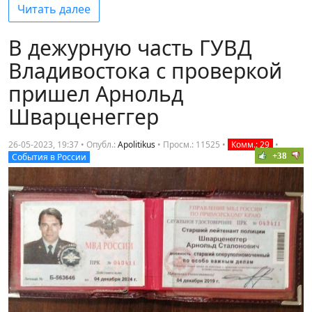
Читать далее
В дежурную часть ГУВД
Владивостока с проверкой
пришел Арнольд
Шварценеггер
26-05-2023, 19:37 • Опубл.:
Apolitikus
•
Просм.: 11525
•
Комм.: 29
•
+38
События в России