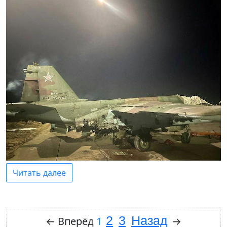
Читать далее
2
3
Назад
←
Вперёд
1
→