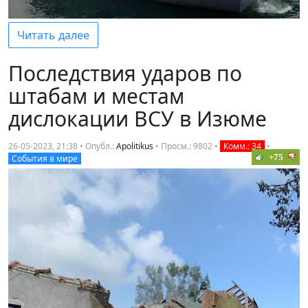
Читать далее
Последствия ударов по
штабам и местам
дислокации ВСУ в Изюме
26-05-2023, 21:38 • Опубл.:
Apolitikus
•
Просм.: 9802
•
Комм.: 34
•
+75
События в мире