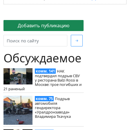
Добавить публикацию
→
Обсуждаемое
комм. 141
НАК
подтвердил подрыв СВУ
у ресторана Balzi Rossi в
Москве: трое погибших и
21 раненый
комм. 75
Подрыв
автомобиля
гендиректора
«Уралдронзавода»
Владимира Ткачука