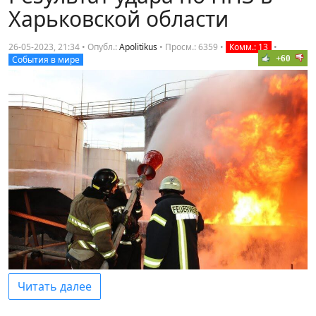
Харьковской области
26-05-2023, 21:34 • Опубл.:
Apolitikus
•
Просм.: 6359
•
Комм.: 13
•
+60
События в мире
Читать далее