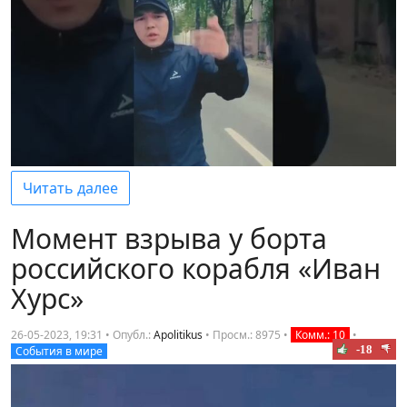
Читать далее
Момент взрыва у борта
российского корабля «Иван
Хурс»
26-05-2023, 19:31 • Опубл.:
Apolitikus
•
Просм.: 8975
•
Комм.: 10
•
-18
События в мире