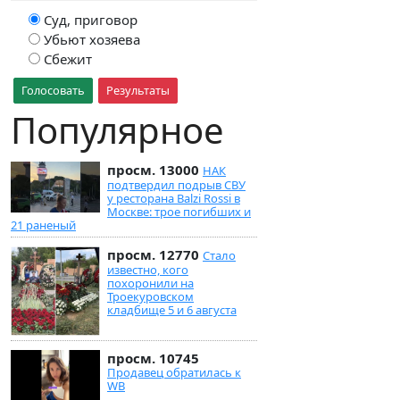
Суд, приговор
Убьют хозяева
Сбежит
Голосовать
Результаты
Популярное
просм. 13000
НАК
подтвердил подрыв СВУ
у ресторана Balzi Rossi в
Москве: трое погибших и
21 раненый
просм. 12770
Стало
известно, кого
похоронили на
Троекуровском
кладбище 5 и 6 августа
просм. 10745
Продавец обратилась к
WB