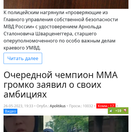
К полицейским нагрянули «проверяющие из
Главного управления собственной безопасности
МВД России» с удостоверением Арнольда
Сталоновича Шварценеггера, старшего
оперуполномоченного по особо важным делам
краевого УМВД.
Читать далее
Очередной чемпион ММА
громко заявил о своих
амбициях
26-05-2023, 19:33 • Опубл.:
Apolitikus
•
Просм.: 10032
•
Комм.: 17
•
+10
Видео