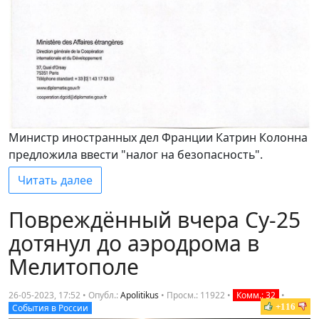
Министр иностранных дел Франции Катрин Колонна
предложила ввести "налог на безопасность".
Читать далее
Повреждённый вчера Су-25
дотянул до аэродрома в
Мелитополе
26-05-2023, 17:52 • Опубл.:
Apolitikus
•
Просм.: 11922
•
Комм.: 32
•
+116
События в России