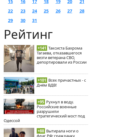
15
16
17
18
19
20
21
22
23
24
25
26
27
28
29
30
31
Рейтинг
+141
Таксиста Бахрома
Тагаева, отказавшегося
везти ветерана СВО,
депортировали из России
+101
Всех причастных - с
Днём ВДВ!
+95
Рухнул в воду.
Российские военные
разрушили
стратегический мост под
Одессой
+88
Вытирала ноги о
флаг РФ: гражданку