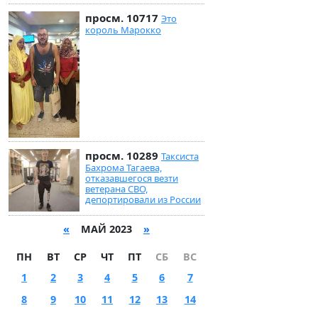
просм. 10717
Это
король Марокко
просм. 10289
Таксиста
Бахрома Тагаева,
отказавшегося везти
ветерана СВО,
депортировали из России
«
МАЙ 2023
»
ПН
ВТ
СР
ЧТ
ПТ
СБ
ВС
1
2
3
4
5
6
7
8
9
10
11
12
13
14