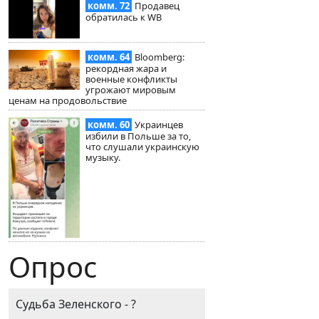
комм. 72
Продавец
обратилась к WB
комм. 64
Bloomberg:
рекордная жара и
военные конфликты
угрожают мировым
ценам на продовольствие
комм. 60
Украинцев
избили в Польше за то,
что слушали украинскую
музыку.
Опрос
Судьба Зеленского - ?