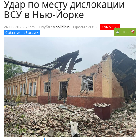
Удар по месту дислокации
ВСУ в Нью-Йорке
26-05-2023, 21:29 • Опубл.:
Apolitikus
•
Просм.: 7685
•
Комм.: 23
•
+66
События в России