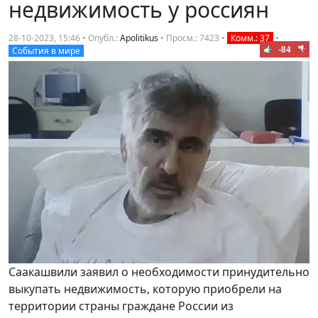
недвижимость у россиян
28-10-2023, 15:46 • Опубл.:
Apolitikus
•
Просм.: 7423
•
Комм.: 37
•
-84
События в мире
Саакашвили заявил о необходимости принудительно
выкупать недвижимость, которую приобрели на
территории страны граждане России из