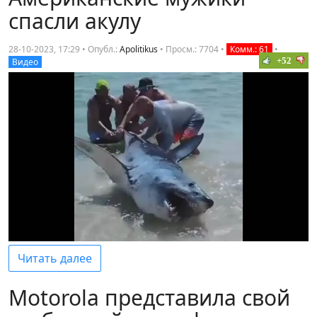
спасли акулу
28-10-2023, 17:29 • Опубл.:
Apolitikus
•
Просм.: 7704
•
Комм.: 61
•
+52
Видео
Читать далее
Motorola представила свой