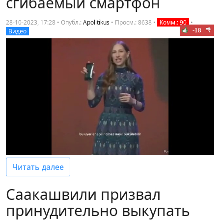
сгибаемый смартфон
28-10-2023, 17:28 • Опубл.:
Apolitikus
•
Просм.: 8638
•
Комм.: 90
•
-18
Видео
Читать далее
Саакашвили призвал
принудительно выкупать