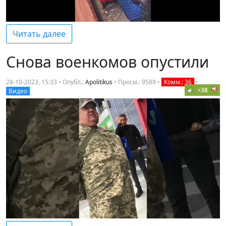
Читать далее
Снова военкомов опустили
28-10-2023, 15:33 • Опубл.:
Apolitikus
•
Просм.: 9589
•
Комм.: 36
•
+38
Видео