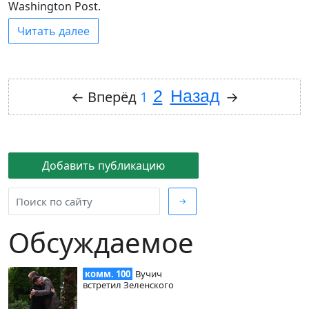
Washington Post.
Читать далее
2
Назад
←
Вперёд
1
→
Добавить публикацию
→
Обсуждаемое
комм. 100
Вучич
встретил Зеленского