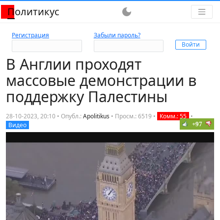
Политикус
dark_mode
Регистрация
Забыли пароль?
В Англии проходят
массовые демонстрации в
поддержку Палестины
28-10-2023, 20:10 • Опубл.:
Apolitikus
•
Просм.: 6519
•
Комм.: 55
•
+97
Видео