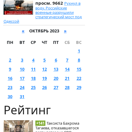
просм. 9662
Рухнул в
воду. Российские
военные разрушили
стратегический мост под
Одессой
«
ОКТЯБРЬ 2023
»
ПН
ВТ
СР
ЧТ
ПТ
СБ
ВС
1
2
3
4
5
6
7
8
9
10
11
12
13
14
15
16
17
18
19
20
21
22
23
24
25
26
27
28
29
30
31
Рейтинг
+141
Таксиста Бахрома
Тагаева, отказавшегося