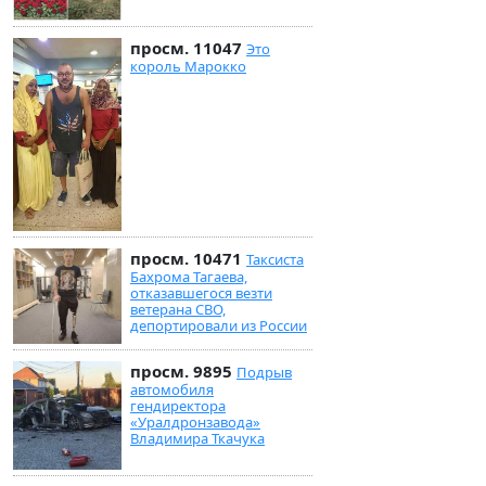
просм. 11047
Это
король Марокко
просм. 10471
Таксиста
Бахрома Тагаева,
отказавшегося везти
ветерана СВО,
депортировали из России
просм. 9895
Подрыв
автомобиля
гендиректора
«Уралдронзавода»
Владимира Ткачука