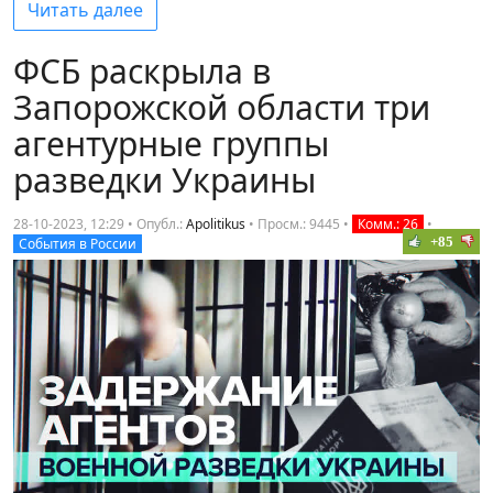
Читать далее
ФСБ раскрыла в
Запорожской области три
агентурные группы
разведки Украины
28-10-2023, 12:29 • Опубл.:
Apolitikus
•
Просм.: 9445
•
Комм.: 26
•
+85
События в России