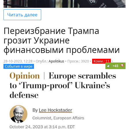
Читать далее
Переизбрание Трампа
грозит Украине
финансовыми проблемами
28-10-2023, 12:28 • Опубл.:
Apolitikus
•
Просм.: 3920
•
Комм.: 11
•
+41
События в мире