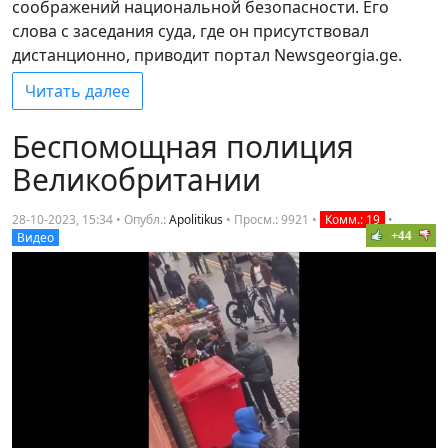
соображений национальной безопасности. Его
слова с заседания суда, где он присутствовал
дистанционно, приводит портал Newsgeorgia.ge.
Читать далее
Беспомощная полиция
Великобритании
28-10-2023, 15:34 • Опубл.:
Apolitikus
•
Просм.: 9921
•
Комм.: 19
•
+44
Видео