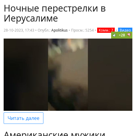
Ночные перестрелки в
Иерусалиме
28-10-2023, 17:43 • Опубл.:
Apolitikus
•
Просм.: 5254
•
Комм.: 7
•
Видео
+28
Читать далее
Американские мужики