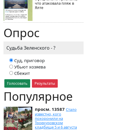
что атаковала пляж в
Ялте
Опрос
Судьба Зеленского - ?
Суд, приговор
Убьют хозяева
Сбежит
Голосовать
Результаты
Популярное
просм. 13587
Стало
известно, кого
похоронили на
Троекуровском
кладбище 5 и 6 августа