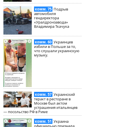
комм. 75
Подрыв
автомобиля
гендиректора
«Уралдронзавода»
Владимира Ткачука
комм. 60
Украинцев
избили в Польше за то,
что слушали украинскую
музыку.
комм. 57
Украинский
теракт в ресторане в
Москве был актом
устрашения итальянцев
— посольство РФ в Риме
комм. 51
Украина
официально признала,