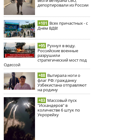
везти ветерана СВО,
депортировали из России
+101
Всех причастных - с
Днём ВДВ!
+95
Рухнул в воду.
Российские военные
разрушили
стратегический мост под
Одессой
+88
Вытирала ноги о
флаг РФ: гражданку
Узбекистана отправляют
на родину
+83
Массовый пуск
"Искандеров" в
количестве 6 штук по
Укрорейху