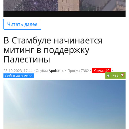
Читать далее
В Стамбуле начинается
митинг в поддержку
Палестины
28-10-2023, 17:44 • Опубл.:
Apolitikus
•
Просм.: 7382
•
Комм.: 40
•
+98
События в мире