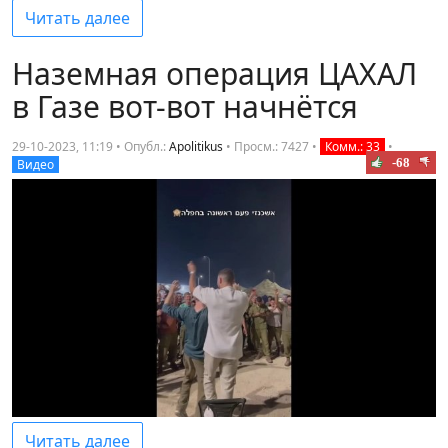
Читать далее
Наземная операция ЦАХАЛ
в Газе вот-вот начнётся
29-10-2023, 11:19 • Опубл.:
Apolitikus
•
Просм.: 7427
•
Комм.: 33
•
-68
Видео
Читать далее