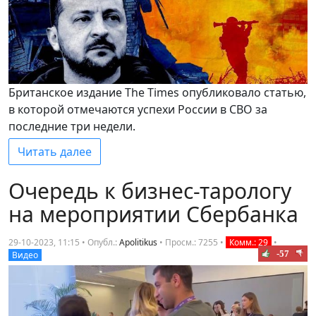
Британское издание The Times опубликовало статью,
в которой отмечаются успехи России в СВО за
последние три недели.
Читать далее
Очередь к бизнес-тарологу
на мероприятии Сбербанка
29-10-2023, 11:15 • Опубл.:
Apolitikus
•
Просм.: 7255
•
Комм.: 29
•
-57
Видео