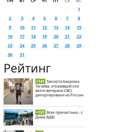
ПН
ВТ
СР
ЧТ
ПТ
СБ
ВС
1
2
3
4
5
6
7
8
9
10
11
12
13
14
15
16
17
18
19
20
21
22
23
24
25
26
27
28
29
30
31
Рейтинг
+141
Таксиста Бахрома
Тагаева, отказавшегося
везти ветерана СВО,
депортировали из России
+101
Всех причастных - с
Днём ВДВ!