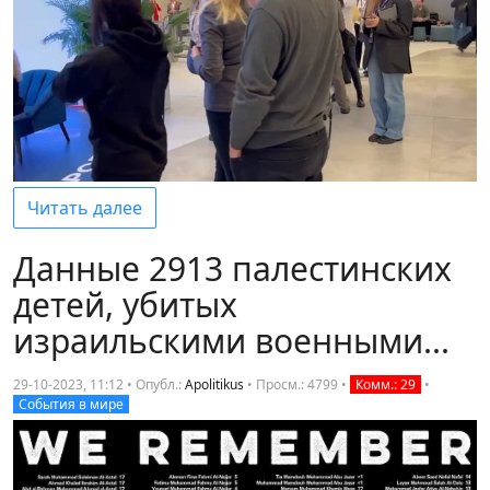
Читать далее
Данные 2913 палестинских
детей, убитых
израильскими военными...
29-10-2023, 11:12 • Опубл.:
Apolitikus
•
Просм.: 4799
•
Комм.: 29
•
События в мире