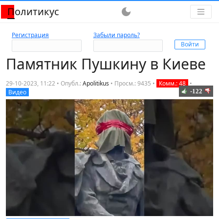
Политикус
dark_mode
Регистрация
Забыли пароль?
Памятник Пушкину в Киеве
29-10-2023, 11:22 • Опубл.:
Apolitikus
•
Просм.: 9435
•
Комм.: 48
•
-122
Видео