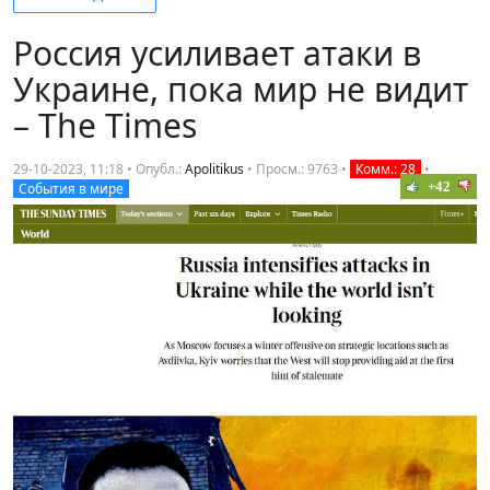
Россия усиливает атаки в
Украине, пока мир не видит
– The Times
29-10-2023, 11:18 • Опубл.:
Apolitikus
•
Просм.: 9763
•
Комм.: 28
•
+42
События в мире