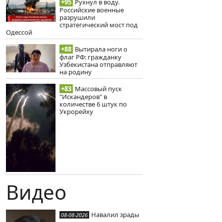
+95
Рухнул в воду.
Российские военные
разрушили
стратегический мост под
Одессой
+88
Вытирала ноги о
флаг РФ: гражданку
Узбекистана отправляют
на родину
+83
Массовый пуск
"Искандеров" в
количестве 6 штук по
Укрорейху
Видео
Навалил зрады
08-08-2026