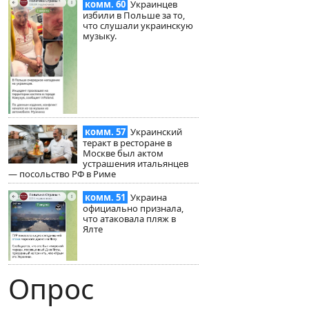
комм. 60
Украинцев
избили в Польше за то,
что слушали украинскую
музыку.
комм. 57
Украинский
теракт в ресторане в
Москве был актом
устрашения итальянцев
— посольство РФ в Риме
комм. 51
Украина
официально признала,
что атаковала пляж в
Ялте
Опрос