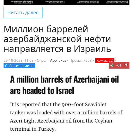
Читать далее
Миллион баррелей
азербайджанской нефти
направляется в Израиль
29-10-2023, 11:08 • Опубл.:
Apolitikus
•
Просм.: 7258
•
Комм.: 22
•
-81
События в мире