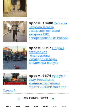
просм. 10480
Таксиста
Бахрома Тагаева,
отказавшегося везти
ветерана СВО,
депортировали из России
просм. 9917
Подрыв
автомобиля
гендиректора
«Уралдронзавода»
Владимира Ткачука
просм. 9674
Рухнул в
воду. Российские
военные разрушили
стратегический мост под
Одессой
«
ОКТЯБРЬ 2023
»