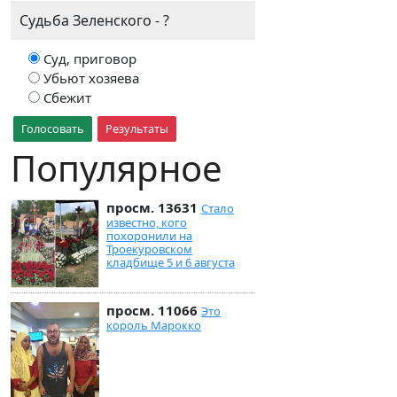
Судьба Зеленского - ?
Суд, приговор
Убьют хозяева
Сбежит
Голосовать
Результаты
Популярное
просм. 13631
Стало
известно, кого
похоронили на
Троекуровском
кладбище 5 и 6 августа
просм. 11066
Это
король Марокко