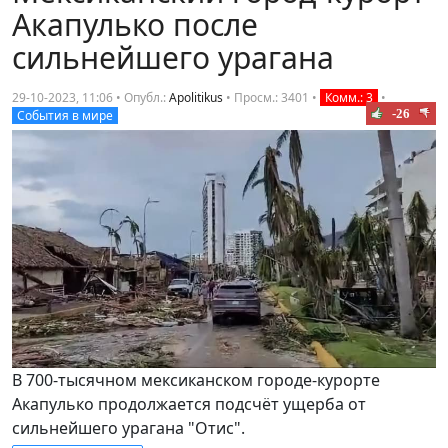
Акапулько после
сильнейшего урагана
29-10-2023, 11:06 • Опубл.:
Apolitikus
•
Просм.: 3401
•
Комм.: 3
•
-26
События в мире
В 700-тысячном мексиканском городе-курорте
Акапулько продолжается подсчёт ущерба от
сильнейшего урагана "Отис".