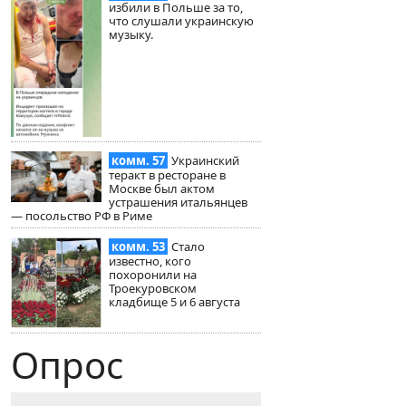
избили в Польше за то,
что слушали украинскую
музыку.
комм. 57
Украинский
теракт в ресторане в
Москве был актом
устрашения итальянцев
— посольство РФ в Риме
комм. 53
Стало
известно, кого
похоронили на
Троекуровском
кладбище 5 и 6 августа
Опрос