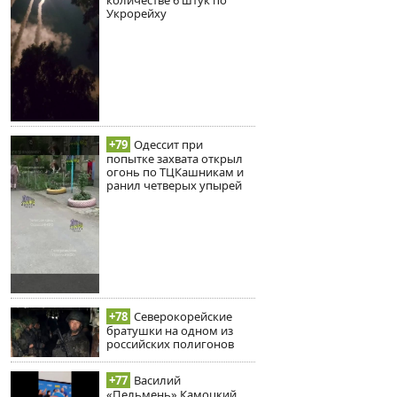
количестве 6 штук по
Укрорейху
+79
Одессит при
попытке захвата открыл
огонь по ТЦКашникам и
ранил четверых упырей
+78
Северокорейские
братушки на одном из
российских полигонов
+77
Василий
«Пельмень» Камоцкий