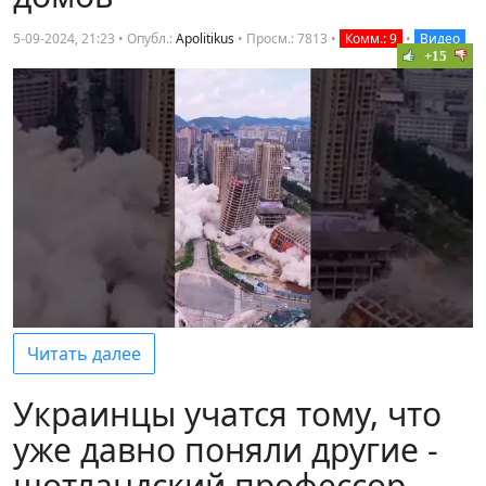
5-09-2024, 21:23 • Опубл.:
Apolitikus
•
Просм.: 7813
•
Комм.: 9
•
Видео
+15
Читать далее
Украинцы учатся тому, что
уже давно поняли другие -
шотландский профессор