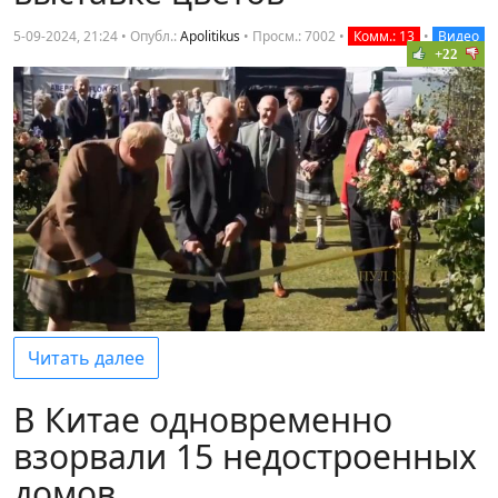
5-09-2024, 21:24 • Опубл.:
Apolitikus
•
Просм.: 7002
•
Комм.: 13
•
Видео
+22
Читать далее
В Китае одновременно
взорвали 15 недостроенных
домов