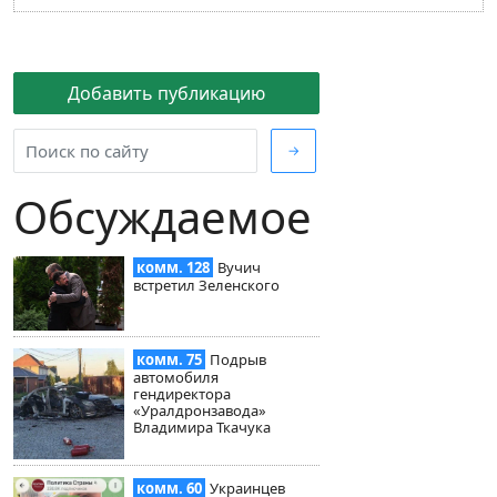
Добавить публикацию
→
Обсуждаемое
комм. 128
Вучич
встретил Зеленского
комм. 75
Подрыв
автомобиля
гендиректора
«Уралдронзавода»
Владимира Ткачука
комм. 60
Украинцев