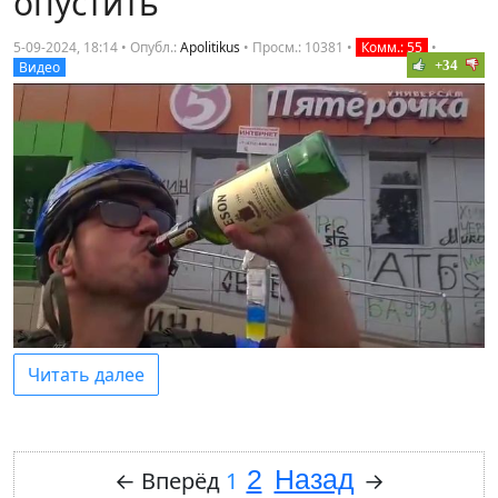
опустить
5-09-2024, 18:14 • Опубл.:
Apolitikus
•
Просм.: 10381
•
Комм.: 55
•
+34
Видео
Читать далее
2
Назад
←
Вперёд
1
→