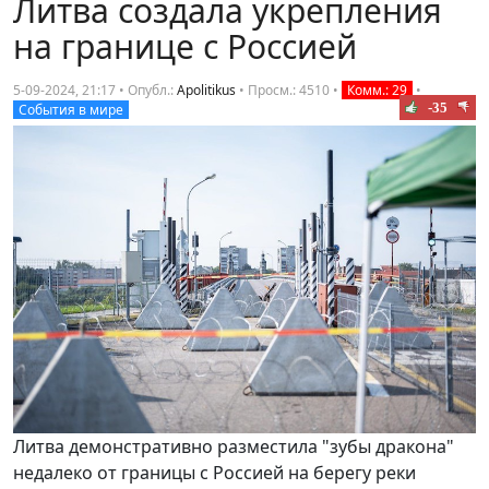
Литва создала укрепления
на границе с Россией
5-09-2024, 21:17 • Опубл.:
Apolitikus
•
Просм.: 4510
•
Комм.: 29
•
-35
События в мире
Литва демонстративно разместила "зубы дракона"
недалеко от границы с Россией на берегу реки