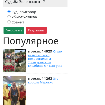
Судьба Зеленского - ?
Суд, приговор
Убьют хозяева
Сбежит
Голосовать
Результаты
Популярное
просм. 14029
Стало
известно, кого
похоронили на
Троекуровском
кладбище 5 и 6 августа
просм. 11263
Это
король Марокко