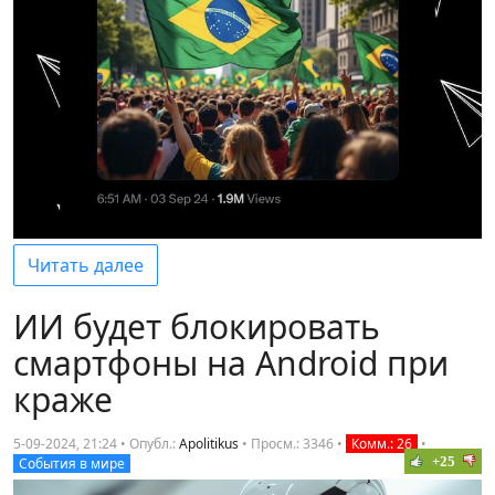
Читать далее
ИИ будет блокировать
смартфоны на Android при
краже
5-09-2024, 21:24 • Опубл.:
Apolitikus
•
Просм.: 3346
•
Комм.: 26
•
+25
События в мире