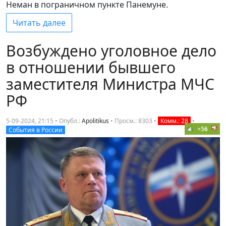
Неман в пограничном пункте Панемуне.
Читать далее
Возбуждено уголовное дело
в отношении бывшего
заместителя Министра МЧС
РФ
5-09-2024, 21:15 • Опубл.:
Apolitikus
•
Просм.: 8303
•
Комм.: 28
•
+56
События в России