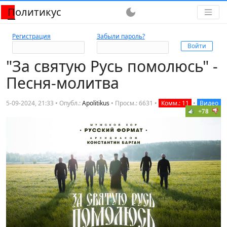
Политикус
dark_mode
Регистрация
Забыли пароль?
"За святую Русь помолюсь" -
Песня-молитва
5-09-2024, 21:33 • Опубл.:
Apolitikus
•
Просм.: 6631
•
Комм.: 11
•
Видео
+78