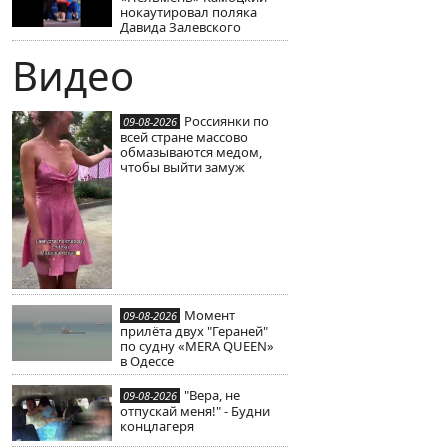
нокаутировал поляка
Давида Залевского
Видео
Россиянки по
09-08-2026
всей стране массово
обмазываются медом,
чтобы выйти замуж
Момент
09-08-2026
прилёта двух "Гераней"
по судну «MERA QUEEN»
в Одессе
"Вера, не
09-08-2026
отпускай меня!" - Будни
концлагеря