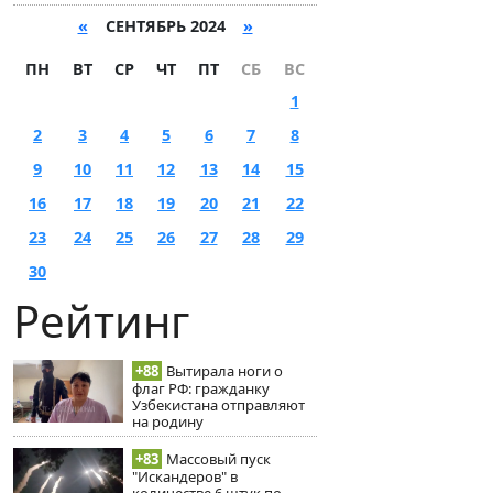
«
СЕНТЯБРЬ 2024
»
ПН
ВТ
СР
ЧТ
ПТ
СБ
ВС
1
2
3
4
5
6
7
8
9
10
11
12
13
14
15
16
17
18
19
20
21
22
23
24
25
26
27
28
29
30
Рейтинг
+88
Вытирала ноги о
флаг РФ: гражданку
Узбекистана отправляют
на родину
+83
Массовый пуск
"Искандеров" в