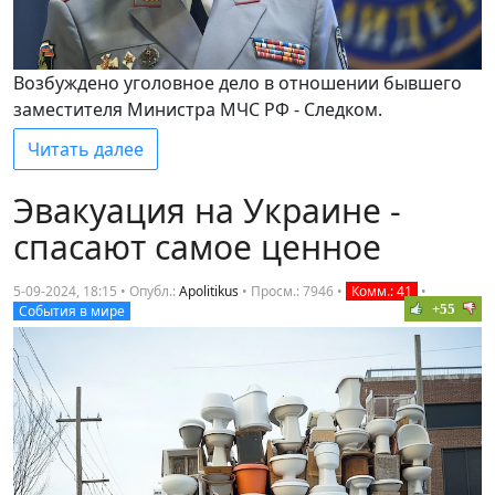
Возбуждено уголовное дело в отношении бывшего
заместителя Министра МЧС РФ - Следком.
Читать далее
Эвакуация на Украине -
спасают самое ценное
5-09-2024, 18:15 • Опубл.:
Apolitikus
•
Просм.: 7946
•
Комм.: 41
•
+55
События в мире