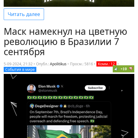
Читать далее
Маск намекнул на цветную
революцию в Бразилии 7
сентября
5-09-2024, 21:32 • Опубл.:
Apolitikus
•
Просм.: 5816
•
Комм.: 12
•
+10
События в мире