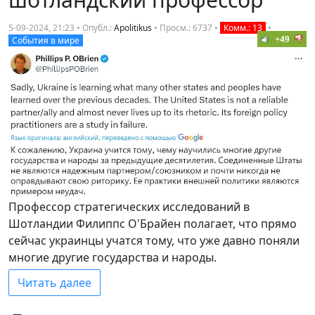
5-09-2024, 21:23 • Опубл.:
Apolitikus
•
Просм.: 6737
•
Комм.: 13
•
+49
События в мире
Профессор стратегических исследований в
Шотландии Филиппс О'Брайен полагает, что прямо
сейчас украинцы учатся тому, что уже давно поняли
многие другие государства и народы.
Читать далее