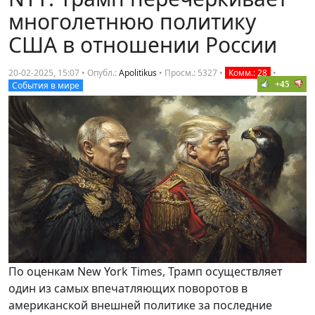
многолетнюю политику
США в отношении России
20-02-2025, 15:07 • Опубл.:
Apolitikus
•
Просм.: 5327
•
Комм.: 28
•
+45
События в мире
По оценкам New York Times, Трамп осуществляет
один из самых впечатляющих поворотов в
американской внешней политике за последние