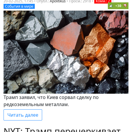
20-02-2025, 17:45 • Опубл.:
Apolitikus
•
Просм.: 2918
•
Комм.: 7
•
+30
События в мире
Трамп заявил, что Киев сорвал сделку по
редкоземельным металлам.
Читать далее
NYT: Трамп перечеркивает