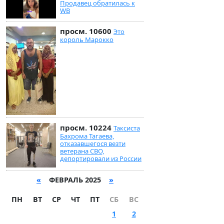
Продавец обратилась к
WB
просм. 10600
Это
король Марокко
просм. 10224
Таксиста
Бахрома Тагаева,
отказавшегося везти
ветерана СВО,
депортировали из России
«
ФЕВРАЛЬ 2025
»
ПН
ВТ
СР
ЧТ
ПТ
СБ
ВС
1
2