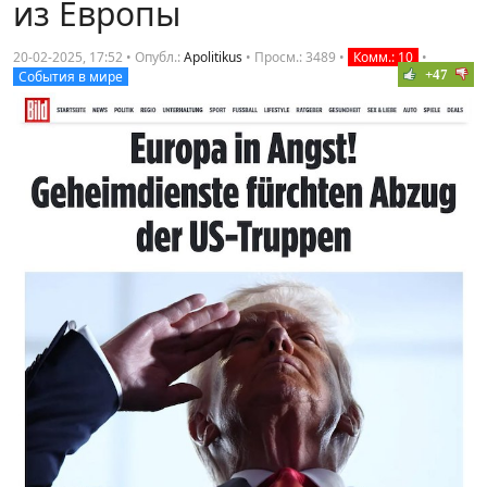
из Европы
20-02-2025, 17:52 • Опубл.:
Apolitikus
•
Просм.: 3489
•
Комм.: 10
•
+47
События в мире