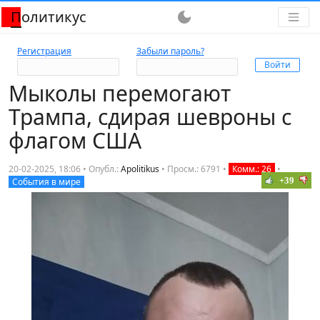
Политикус
dark_mode
Регистрация
Забыли пароль?
Мыколы перемогают
Трампа, сдирая шевроны с
флагом США
20-02-2025, 18:06 • Опубл.:
Apolitikus
•
Просм.: 6791
•
Комм.: 26
•
+39
События в мире