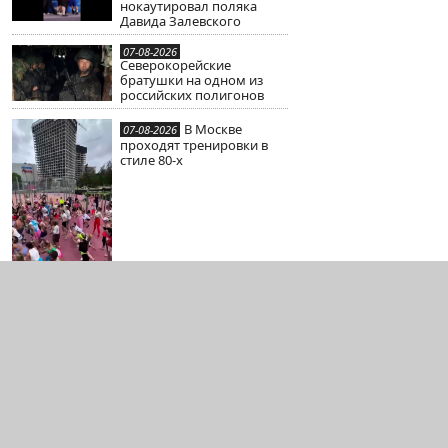
нокаутировал поляка
Давида Залевского
07-08-2026
Северокорейские
братушки на одном из
российских полигонов
В Москве
07-08-2026
проходят тренировки в
стиле 80-х
07-08-2026
Вмешательство в геном
человека они
планировали уже очень
давно
Стат
Полит. конф.
Связь