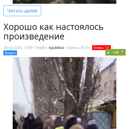
Читать далее
Хорошо как настоялось
произведение
20-02-2025, 17:59 • Опубл.:
Apolitikus
•
Просм.: 8133
•
Комм.: 11
•
+24
Видео