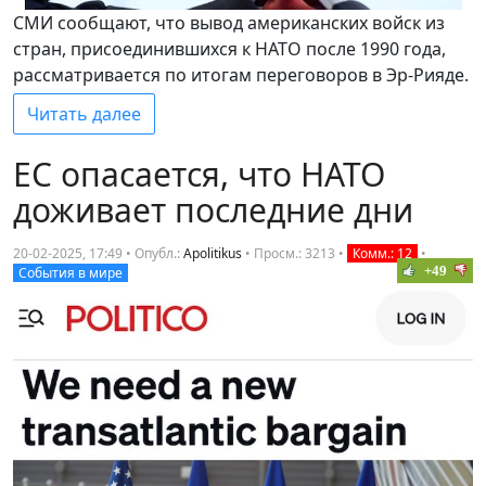
СМИ сообщают, что вывод американских войск из
стран, присоединившихся к НАТО после 1990 года,
рассматривается по итогам переговоров в Эр-Рияде.
Читать далее
ЕС опасается, что НАТО
доживает последние дни
20-02-2025, 17:49 • Опубл.:
Apolitikus
•
Просм.: 3213
•
Комм.: 12
•
+49
События в мире