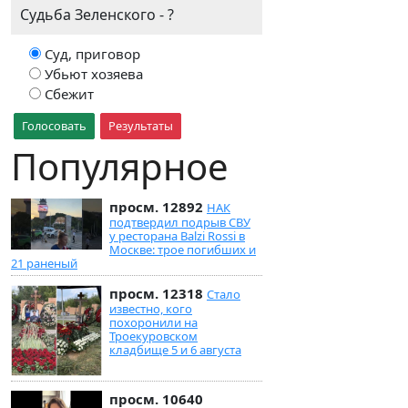
Судьба Зеленского - ?
Суд, приговор
Убьют хозяева
Сбежит
Голосовать
Результаты
Популярное
просм. 12892
НАК
подтвердил подрыв СВУ
у ресторана Balzi Rossi в
Москве: трое погибших и
21 раненый
просм. 12318
Стало
известно, кого
похоронили на
Троекуровском
кладбище 5 и 6 августа
просм. 10640