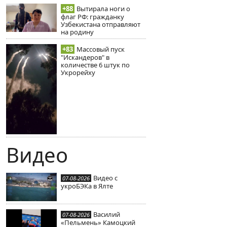
+88
Вытирала ноги о
флаг РФ: гражданку
Узбекистана отправляют
на родину
+83
Массовый пуск
"Искандеров" в
количестве 6 штук по
Укрорейху
Видео
Видео с
07-08-2026
укроБЭКа в Ялте
Василий
07-08-2026
«Пельмень» Камоцкий