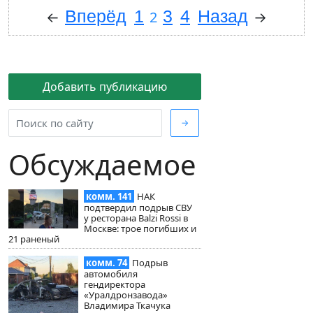
Вперёд
1
3
4
Назад
←
2
→
Добавить публикацию
→
Обсуждаемое
комм. 141
НАК
подтвердил подрыв СВУ
у ресторана Balzi Rossi в
Москве: трое погибших и
21 раненый
комм. 74
Подрыв
автомобиля
гендиректора
«Уралдронзавода»
Владимира Ткачука