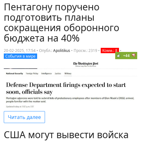
Пентагону поручено
подготовить планы
сокращения оборонного
бюджета на 40%
20-02-2025, 17:54 • Опубл.:
Apolitikus
•
Просм.: 2319
•
Комм.: 8
•
+44
События в мире
Читать далее
США могут вывести войска