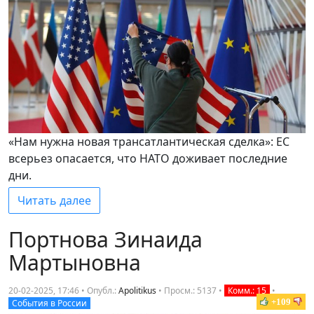
«Нам нужна новая трансатлантическая сделка»: ЕС
всерьез опасается, что НАТО доживает последние
дни.
Читать далее
Портнова Зинаида
Мартыновна
20-02-2025, 17:46 • Опубл.:
Apolitikus
•
Просм.: 5137
•
Комм.: 15
•
+109
События в России