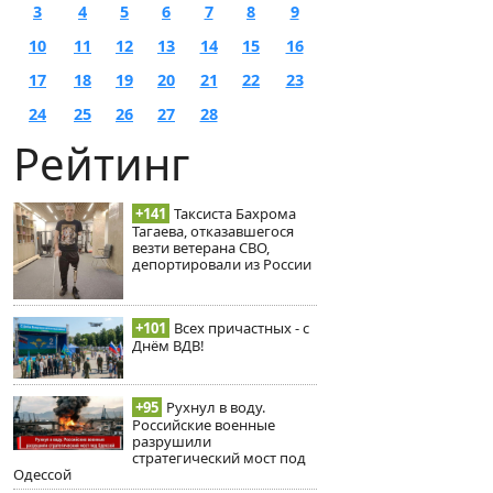
3
4
5
6
7
8
9
10
11
12
13
14
15
16
17
18
19
20
21
22
23
24
25
26
27
28
Рейтинг
+141
Таксиста Бахрома
Тагаева, отказавшегося
везти ветерана СВО,
депортировали из России
+101
Всех причастных - с
Днём ВДВ!
+95
Рухнул в воду.
Российские военные
разрушили
стратегический мост под
Одессой