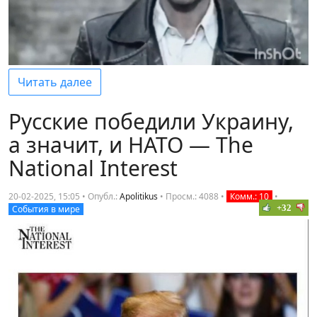
Читать далее
Русские победили Украину,
а значит, и НАТО — The
National Interest
20-02-2025, 15:05 • Опубл.:
Apolitikus
•
Просм.: 4088
•
Комм.: 10
•
+32
События в мире