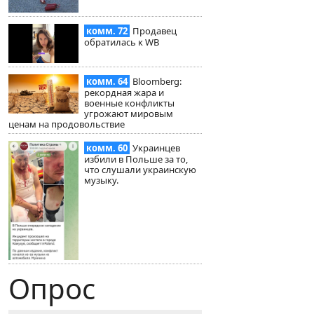
комм. 72
Продавец
обратилась к WB
комм. 64
Bloomberg:
рекордная жара и
военные конфликты
угрожают мировым
ценам на продовольствие
комм. 60
Украинцев
избили в Польше за то,
что слушали украинскую
музыку.
Опрос