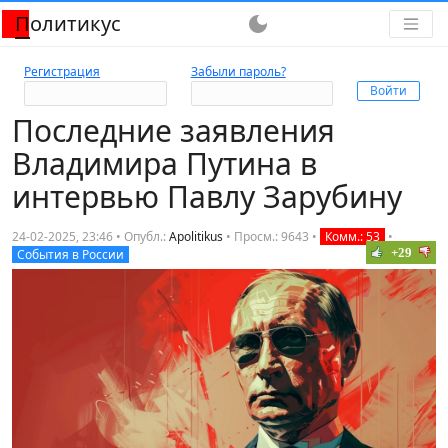
Политикус
dark_mode
Регистрация
Забыли пароль?
Последние заявления
Владимира Путина в
интервью Павлу Зарубину
24-02-2025, 23:46 • Опубл.:
Apolitikus
•
Просм.: 9643
•
Комм.: 53
•
+29
События в России