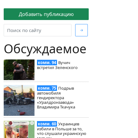
Добавить публикацию
→
Обсуждаемое
комм. 94
Вучич
встретил Зеленского
комм. 75
Подрыв
автомобиля
гендиректора
«Уралдронзавода»
Владимира Ткачука
комм. 60
Украинцев
избили в Польше за то,
что слушали украинскую
музыку.