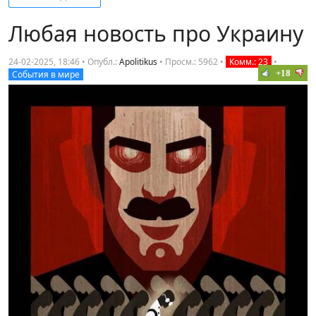
Любая новость про Украину
24-02-2025, 18:46 • Опубл.:
Apolitikus
•
Просм.: 5962
•
Комм.: 23
•
+18
События в мире