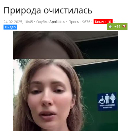
Природа очистилась
24-02-2025, 18:45 • Опубл.:
Apolitikus
•
Просм.: 9676
•
Комм.: 10
•
+44
Видео