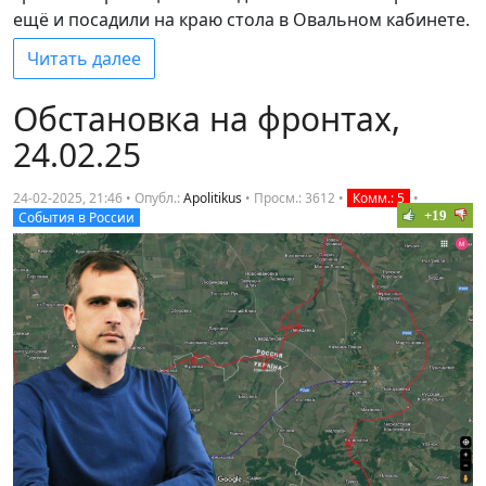
ещё и посадили на краю стола в Овальном кабинете.
Читать далее
Обстановка на фронтах,
24.02.25
24-02-2025, 21:46 • Опубл.:
Apolitikus
•
Просм.: 3612
•
Комм.: 5
•
+19
События в России