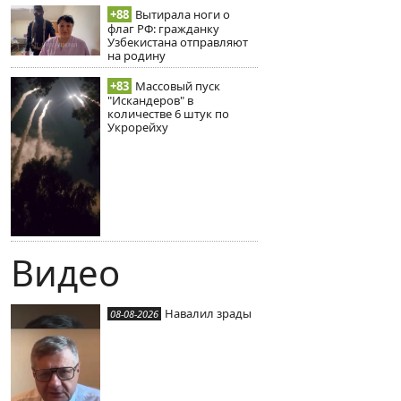
+88
Вытирала ноги о
флаг РФ: гражданку
Узбекистана отправляют
на родину
+83
Массовый пуск
"Искандеров" в
количестве 6 штук по
Укрорейху
Видео
Навалил зрады
08-08-2026