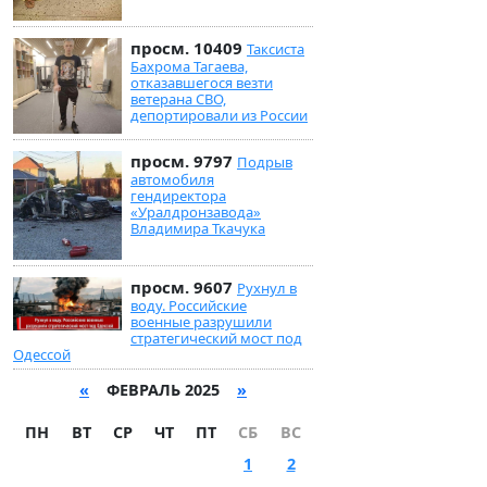
просм. 10409
Таксиста
Бахрома Тагаева,
отказавшегося везти
ветерана СВО,
депортировали из России
просм. 9797
Подрыв
автомобиля
гендиректора
«Уралдронзавода»
Владимира Ткачука
просм. 9607
Рухнул в
воду. Российские
военные разрушили
стратегический мост под
Одессой
«
ФЕВРАЛЬ 2025
»
ПН
ВТ
СР
ЧТ
ПТ
СБ
ВС
1
2