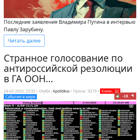
Последние заявления Владимира Путина в интервью
Павлу Зарубину.
Читать далее
Странное голосование по
антироссийской резолюции
в ГА ООН...
24-02-2025, 23:35 • Опубл.:
Apolitikus
•
Просм.: 9273
•
Комм.: 30
•
-18
События в мире