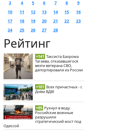
3
4
5
6
7
8
9
10
11
12
13
14
15
16
17
18
19
20
21
22
23
24
25
26
27
28
Рейтинг
+141
Таксиста Бахрома
Тагаева, отказавшегося
везти ветерана СВО,
депортировали из России
+101
Всех причастных - с
Днём ВДВ!
+95
Рухнул в воду.
Российские военные
разрушили
стратегический мост под
Одессой