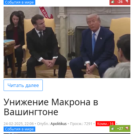
-26
События в мире
Читать далее
Унижение Макрона в
Вашингтоне
24-02-2025, 22:06 • Опубл.:
Apolitikus
•
Просм.: 7291
•
Комм.: 16
•
+27
События в мире