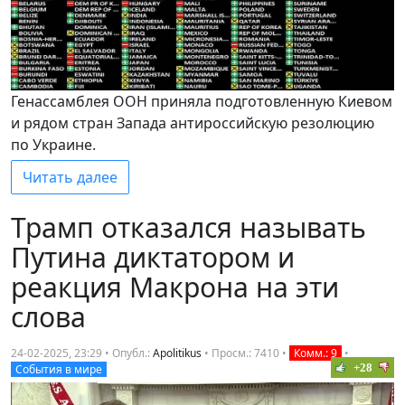
Генассамблея ООН приняла подготовленную Киевом
и рядом стран Запада антироссийскую резолюцию
по Украине.
Читать далее
Трамп отказался называть
Путина диктатором и
реакция Макрона на эти
слова
24-02-2025, 23:29 • Опубл.:
Apolitikus
•
Просм.: 7410
•
Комм.: 9
•
+28
События в мире