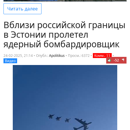
Читать далее
Вблизи российской границы
в Эстонии пролетел
ядерный бомбардировщик
24-02-2025, 21:14 • Опубл.:
Apolitikus
•
Просм.: 6372
•
Комм.: 11
•
-52
Видео