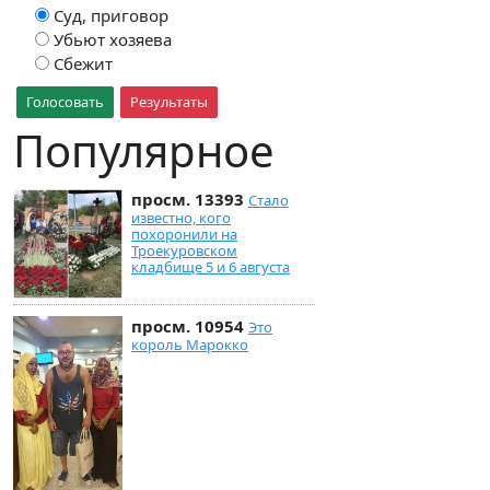
Суд, приговор
Убьют хозяева
Сбежит
Голосовать
Результаты
Популярное
просм. 13393
Стало
известно, кого
похоронили на
Троекуровском
кладбище 5 и 6 августа
просм. 10954
Это
король Марокко