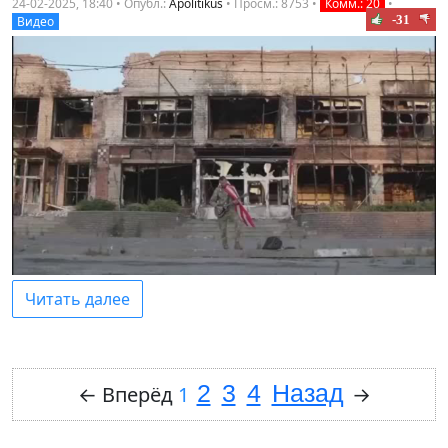
24-02-2025, 18:40 • Опубл.:
Apolitikus
•
Просм.: 8753
•
Комм.: 20
•
-31
Видео
Читать далее
2
3
4
Назад
←
Вперёд
1
→