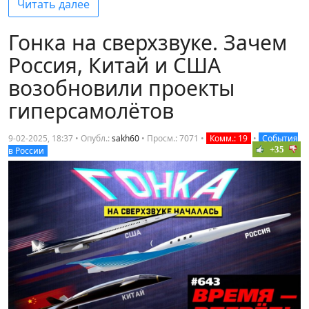
Читать далее
Гонка на сверхзвуке. Зачем
Россия, Китай и США
возобновили проекты
гиперсамолётов
9-02-2025, 18:37 • Опубл.:
sakh60
•
Просм.: 7071
•
Комм.: 19
•
События
+35
в России