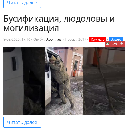
Читать далее
Бусификация, людоловы и
могилизация
9-02-2025, 17:10 • Опубл.:
Apolitikus
•
Просм.: 2697
•
Комм.: 5
•
Видео
-25
Читать далее