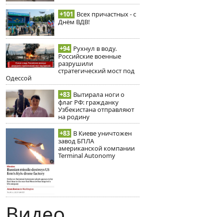
+101
Всех причастных - с
Днём ВДВ!
+94
Рухнул в воду.
Российские военные
разрушили
стратегический мост под
Одессой
+83
Вытирала ноги о
флаг РФ: гражданку
Узбекистана отправляют
на родину
+83
В Киеве уничтожен
завод БПЛА
американской компании
Terminal Autonomy
Видео