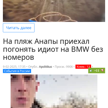
Читать далее
На пляж Анапы приехал
погонять идиот на BMW без
номеров
9-02-2025, 17:35 • Опубл.:
Apolitikus
•
Просм.: 9906
•
Комм.: 13
•
+11
События в России