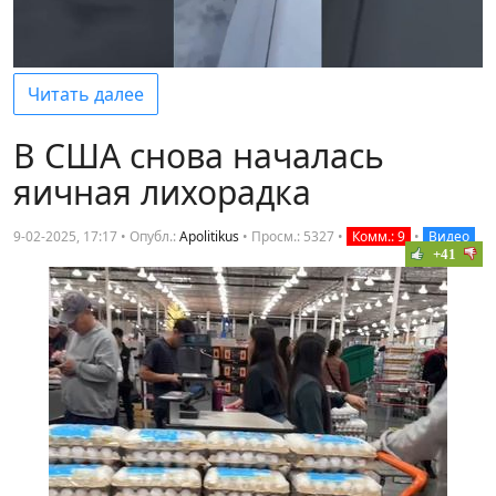
Читать далее
В США снова началась
яичная лихорадка
9-02-2025, 17:17 • Опубл.:
Apolitikus
•
Просм.: 5327
•
Комм.: 9
•
Видео
+41