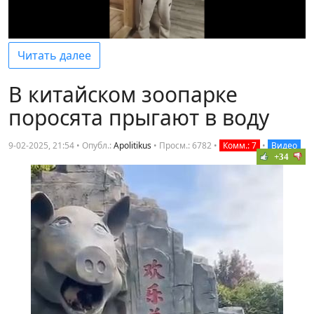
Читать далее
В китайском зоопарке
поросята прыгают в воду
9-02-2025, 21:54 • Опубл.:
Apolitikus
•
Просм.: 6782
•
Комм.: 7
•
Видео
+34