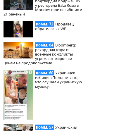
подтвердил подрыв СВУ
у ресторана Balzi Rossi в
Москве: трое погибших и
21 раненый
комм. 72
Продавец
обратилась к WB
комм. 64
Bloomberg:
рекордная жара и
военные конфликты
угрожают мировым
ценам на продовольствие
комм. 60
Украинцев
избили в Польше за то,
что слушали украинскую
музыку.
комм. 57
Украинский