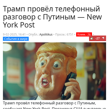
Трамп провёл телефонный
разговор с Путиным — New
York Post
9-02-2025, 16:41 • Опубл.:
Apolitikus
•
Просм.: 6751
•
Комм.: 26
•
-27
События в мире
Трамп провёл телефонный разговор с Путиным,
сообщает New York Post. Президент США в интервью