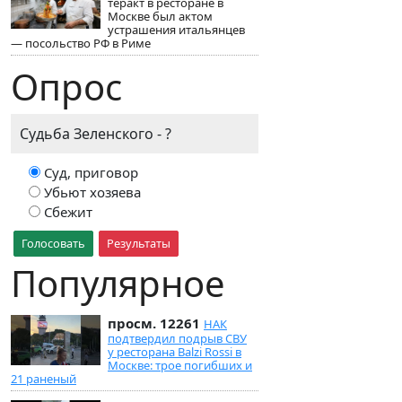
теракт в ресторане в
Москве был актом
устрашения итальянцев
— посольство РФ в Риме
Опрос
Судьба Зеленского - ?
Суд, приговор
Убьют хозяева
Сбежит
Голосовать
Результаты
Популярное
просм. 12261
НАК
подтвердил подрыв СВУ
у ресторана Balzi Rossi в
Москве: трое погибших и
21 раненый