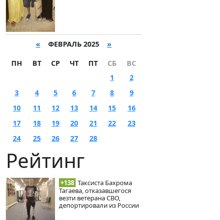
«
ФЕВРАЛЬ 2025
»
ПН
ВТ
СР
ЧТ
ПТ
СБ
ВС
1
2
3
4
5
6
7
8
9
10
11
12
13
14
15
16
17
18
19
20
21
22
23
24
25
26
27
28
Рейтинг
+138
Таксиста Бахрома
Тагаева, отказавшегося
везти ветерана СВО,
депортировали из России