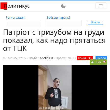
Политикус
dark_mode
Регистрация
Забыли пароль?
Патрiот с тризубом на груди
показал, как надо прятаться
от ТЦК
9-02-2025, 22:05 • Опубл.:
Apolitikus
•
Просм.: 7085
•
Комм.: 38
•
Видео
+26