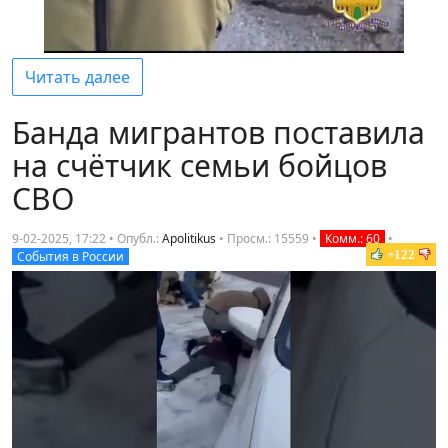
Читать далее
Банда мигрантов поставила
на счётчик семьи бойцов
СВО
9-02-2025, 17:22 • Опубл.:
Apolitikus
•
Просм.: 15559
•
Комм.: 60
•
+122
События в России