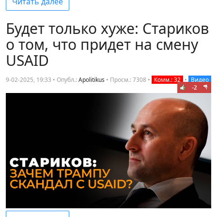
Читать далее
Будет только хуже: Стариков
о том, что придет на смену
USAID
9-02-2025, 19:33 • Опубл.:
Apolitikus
•
Просм.: 7308
•
Комм.: 32
•
Видео
-2