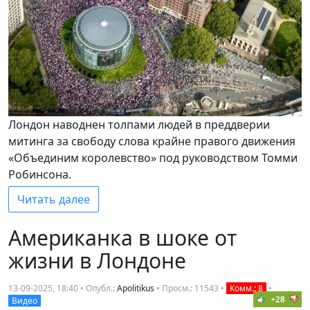
Лондон наводнен толпами людей в преддверии
митинга за свободу слова крайне правого движения
«Объединим королевство» под руководством Томми
Робинсона.
Читать далее
Американка в шоке от
жизни в Лондоне
13-09-2025, 18:40 • Опубл.:
Apolitikus
•
Просм.: 11543
•
Комм.: 8
•
+28
Видео