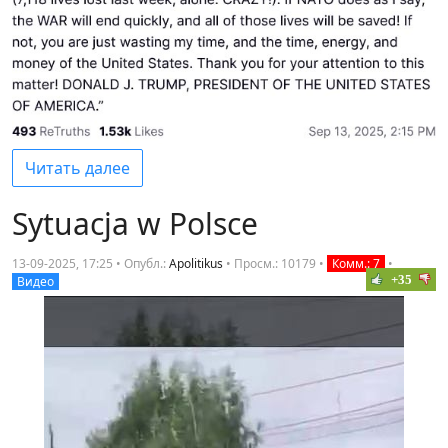
Читать далее
Sytuacja w Polsce
13-09-2025, 17:25 • Опубл.:
Apolitikus
•
Просм.: 10179
•
Комм.: 7
•
+35
Видео