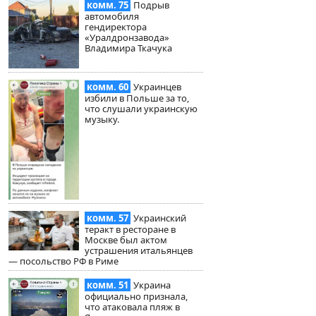
комм. 75
Подрыв
автомобиля
гендиректора
«Уралдронзавода»
Владимира Ткачука
комм. 60
Украинцев
избили в Польше за то,
что слушали украинскую
музыку.
комм. 57
Украинский
теракт в ресторане в
Москве был актом
устрашения итальянцев
— посольство РФ в Риме
комм. 51
Украина
официально признала,
что атаковала пляж в