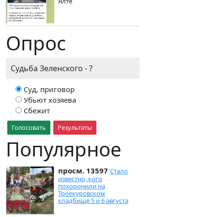
Ялте
Опрос
Судьба Зеленского - ?
Суд, приговор
Убьют хозяева
Сбежит
Голосовать
Результаты
Популярное
просм. 13597
Стало
известно, кого
похоронили на
Троекуровском
кладбище 5 и 6 августа