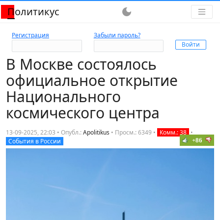
Политикус
dark_mode
Регистрация
Забыли пароль?
В Москве состоялось
официальное открытие
Национального
космического центра
13-09-2025, 22:03 • Опубл.:
Apolitikus
•
Просм.: 6349
•
Комм.: 38
•
+86
События в России