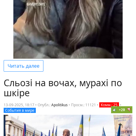
Читать далее
Сльозi на вочах, мурахi по
шкiре
13-09-2025, 18:17 • Опубл.:
Apolitikus
•
Просм.: 11121
•
Комм.: 25
•
+20
События в мире