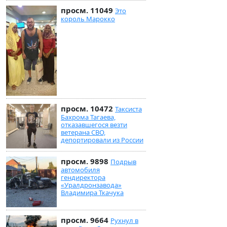
просм. 11049
Это
король Марокко
просм. 10472
Таксиста
Бахрома Тагаева,
отказавшегося везти
ветерана СВО,
депортировали из России
просм. 9898
Подрыв
автомобиля
гендиректора
«Уралдронзавода»
Владимира Ткачука
просм. 9664
Рухнул в