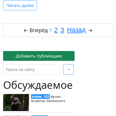
Читать далее
2
3
Назад
←
Вперёд
1
→
Добавить публикацию
→
Обсуждаемое
комм. 102
Вучич
встретил Зеленского