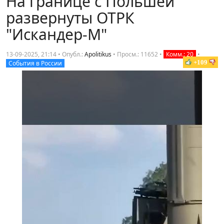
На границе с Польшей
развернуты ОТРК
"Искандер-М"
13-09-2025, 21:14 • Опубл.:
Apolitikus
•
Просм.: 11652
•
Комм.: 20
•
+109
События в России