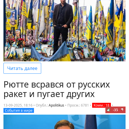
Читать далее
Рютте всрався от русских
ракет и пугает других
13-09-2025, 18:16 • Опубл.:
Apolitikus
•
Просм.: 6781
•
Комм.: 18
•
-35
События в мире