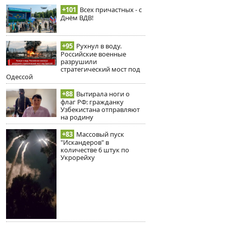
+101
Всех причастных - с
Днём ВДВ!
+95
Рухнул в воду.
Российские военные
разрушили
стратегический мост под
Одессой
+88
Вытирала ноги о
флаг РФ: гражданку
Узбекистана отправляют
на родину
+83
Массовый пуск
"Искандеров" в
количестве 6 штук по
Укрорейху