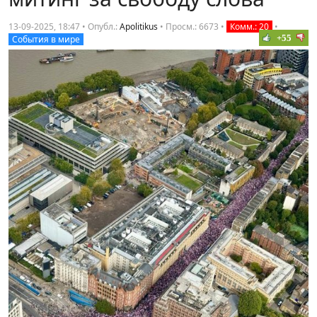
13-09-2025, 18:47 • Опубл.:
Apolitikus
•
Просм.: 6673
•
Комм.: 20
•
+55
События в мире