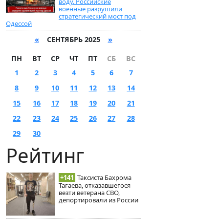
воду. Российские
военные разрушили
стратегический мост под
Одессой
«
СЕНТЯБРЬ 2025
»
ПН
ВТ
СР
ЧТ
ПТ
СБ
ВС
1
2
3
4
5
6
7
8
9
10
11
12
13
14
15
16
17
18
19
20
21
22
23
24
25
26
27
28
29
30
Рейтинг
+141
Таксиста Бахрома
Тагаева, отказавшегося
везти ветерана СВО,
депортировали из России