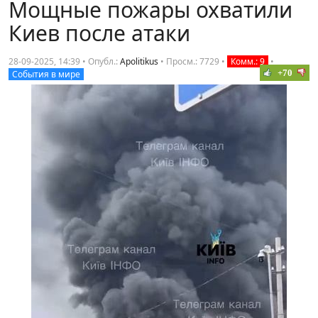
Мощные пожары охватили
Киев после атаки
28-09-2025, 14:39 • Опубл.:
Apolitikus
•
Просм.: 7729
•
Комм.: 9
•
+70
События в мире