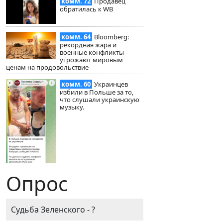
комм. 72
Продавец
обратилась к WB
комм. 64
Bloomberg:
рекордная жара и
военные конфликты
угрожают мировым
ценам на продовольствие
комм. 60
Украинцев
избили в Польше за то,
что слушали украинскую
музыку.
Опрос
Судьба Зеленского - ?