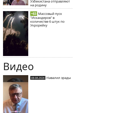
Узбекистана отправляют
на родину
+83
Массовый пуск
"Искандеров" в
количестве 6 штук по
Укрорейху
Видео
Навалил зрады
08-08-2026