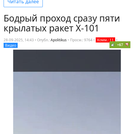
Читать далее
Бодрый проход сразу пяти
крылатых ракет Х-101
28-09-2025, 14:43 • Опубл.:
Apolitikus
•
Просм.: 9764
•
Комм.: 11
•
+67
Видео