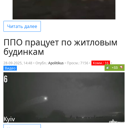
Читать далее
ППО працует по житловым
будинкам
28-09-2025, 14:48 • Опубл.:
Apolitikus
•
Просм.: 7156
•
Комм.: 16
•
+33
Видео