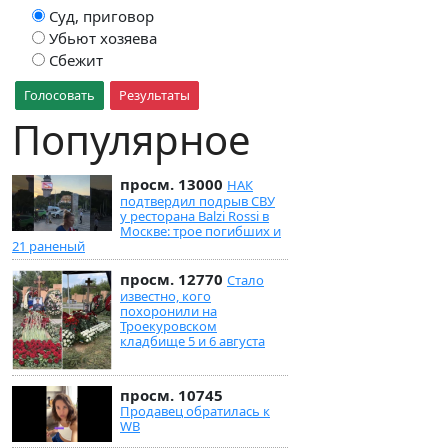
Суд, приговор
Убьют хозяева
Сбежит
Голосовать
Результаты
Популярное
просм. 13000
НАК
подтвердил подрыв СВУ
у ресторана Balzi Rossi в
Москве: трое погибших и
21 раненый
просм. 12770
Стало
известно, кого
похоронили на
Троекуровском
кладбище 5 и 6 августа
просм. 10745
Продавец обратилась к
WB