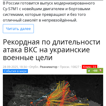
В России готовится выпуск модернизированного
Су-57М1 с новейшим двигателем и бортовыми
системами, которые превращают и без того
отличный самолёт в непревзойдённый.
Читать далее
Рекордная по длительности
атака ВКС на украинские
военные цели
28-09-2025, 18:34 • Опубл.:
Реаниматор
•
Просм.: 10827
•
Комм.: 33
•
+80
События в мире