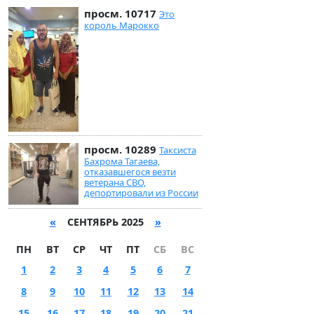
просм. 10717
Это
король Марокко
просм. 10289
Таксиста
Бахрома Тагаева,
отказавшегося везти
ветерана СВО,
депортировали из России
«
СЕНТЯБРЬ 2025
»
ПН
ВТ
СР
ЧТ
ПТ
СБ
ВС
1
2
3
4
5
6
7
8
9
10
11
12
13
14
15
16
17
18
19
20
21