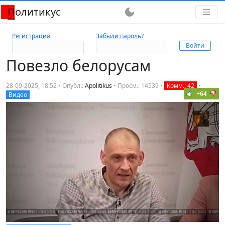
Политикус
dark_mode
Регистрация
Забыли пароль?
Повезло белорусам
28-09-2025, 18:52 • Опубл.:
Apolitikus
•
Просм.: 14539
•
Комм.: 42
•
+64
Видео