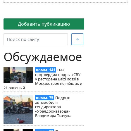
Добавить публикацию
→
Обсуждаемое
комм. 141
НАК
подтвердил подрыв СВУ
у ресторана Balzi Rossi в
Москве: трое погибших и
21 раненый
комм. 75
Подрыв
автомобиля
гендиректора
«Уралдронзавода»
Владимира Ткачука