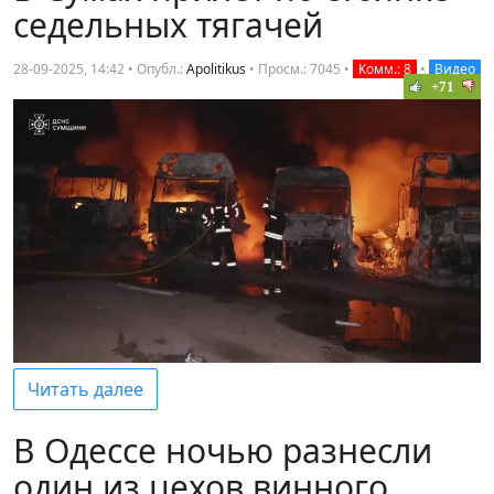
седельных тягачей
28-09-2025, 14:42 • Опубл.:
Apolitikus
•
Просм.: 7045
•
Комм.: 8
•
Видео
+71
Читать далее
В Одессе ночью разнесли
один из цехов винного