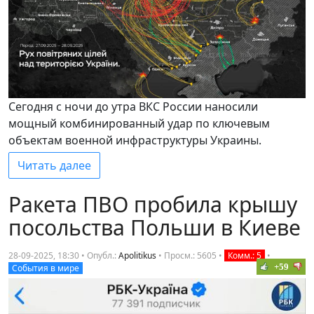
Сегодня с ночи до утра ВКС России наносили
мощный комбинированный удар по ключевым
объектам военной инфраструктуры Украины.
Читать далее
Ракета ПВО пробила крышу
посольства Польши в Киеве
28-09-2025, 18:30 • Опубл.:
Apolitikus
•
Просм.: 5605
•
Комм.: 5
•
+59
События в мире