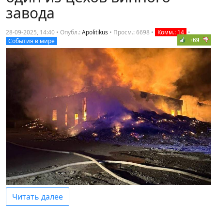
завода
28-09-2025, 14:40 • Опубл.:
Apolitikus
•
Просм.: 6698
•
Комм.: 14
•
+69
События в мире
Читать далее