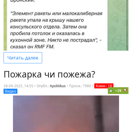
Читать далее
Пожарка чи пожежа?
28-09-2025, 14:55 • Опубл.:
Apolitikus
•
Просм.: 7980
•
Комм.: 18
•
+29
Видео