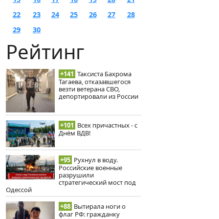
22
23
24
25
26
27
28
29
30
Рейтинг
+141
Таксиста Бахрома
Тагаева, отказавшегося
везти ветерана СВО,
депортировали из России
+101
Всех причастных - с
Днём ВДВ!
+95
Рухнул в воду.
Российские военные
разрушили
стратегический мост под
Одессой
+88
Вытирала ноги о
флаг РФ: гражданку