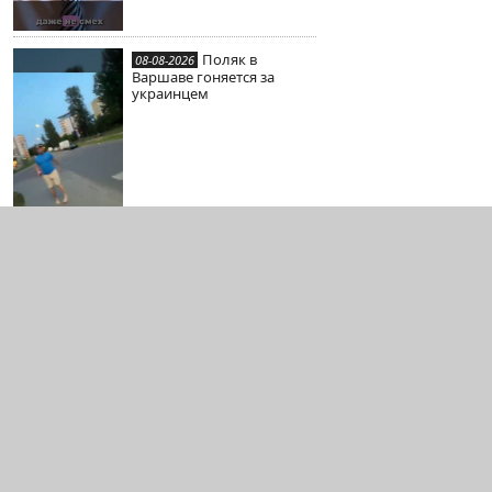
Поляк в
08-08-2026
Варшаве гоняется за
украинцем
Видео с
07-08-2026
укроБЭКа в Ялте
Василий
07-08-2026
«Пельмень» Камоцкий
нокаутировал поляка
Давида Залевского
07-08-2026
Северокорейские
братушки на одном из
российских полигонов