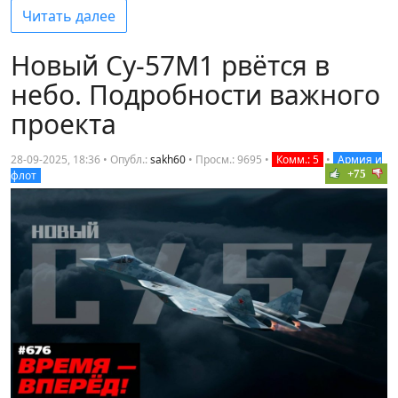
Читать далее
Новый Су-57М1 рвётся в
небо. Подробности важного
проекта
28-09-2025, 18:36 • Опубл.:
sakh60
•
Просм.: 9695
•
Комм.: 5
•
Армия и
+75
флот