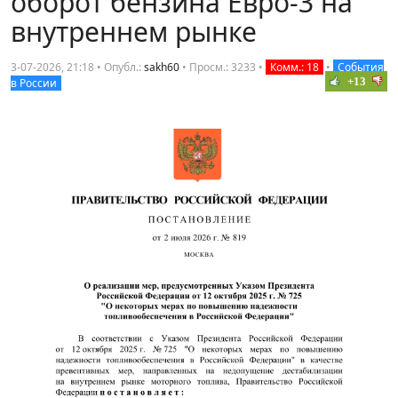
оборот бензина Евро-3 на
внутреннем рынке
3-07-2026, 21:18 • Опубл.:
sakh60
•
Просм.: 3233
•
Комм.: 18
•
События
+13
в России