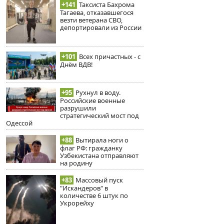
+141
Таксиста Бахрома
Тагаева, отказавшегося
везти ветерана СВО,
депортировали из России
+101
Всех причастных - с
Днём ВДВ!
+95
Рухнул в воду.
Российские военные
разрушили
стратегический мост под
Одессой
+88
Вытирала ноги о
флаг РФ: гражданку
Узбекистана отправляют
на родину
+83
Массовый пуск
"Искандеров" в
количестве 6 штук по
Укрорейху