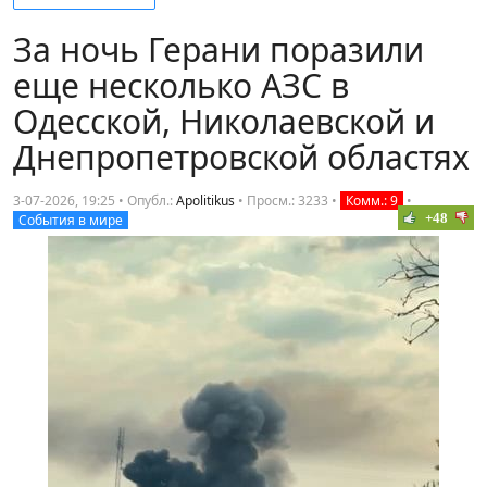
За ночь Герани поразили
еще несколько АЗС в
Одесской, Николаевской и
Днепропетровской областях
3-07-2026, 19:25 • Опубл.:
Apolitikus
•
Просм.: 3233
•
Комм.: 9
•
+48
События в мире