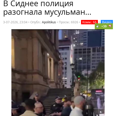
В Сиднее полиция
разогнала мусульман...
3-07-2026, 23:04 • Опубл.:
Apolitikus
•
Просм.: 6926
•
Комм.: 66
•
Видео
+39