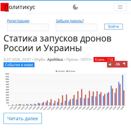
Политикус
dark_mode
Регистрация
Забыли пароль?
Статика запусков дронов
России и Украины
3-07-2026, 23:07 • Опубл.:
Apolitikus
•
Просм.: 10573
•
Комм.: 116
•
-36
События в мире
Читать далее