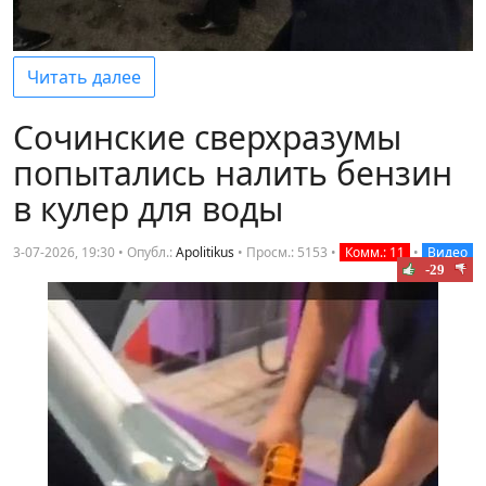
Читать далее
Сочинские сверхразумы
попытались налить бензин
в кулер для воды
3-07-2026, 19:30 • Опубл.:
Apolitikus
•
Просм.: 5153
•
Комм.: 11
•
Видео
-29