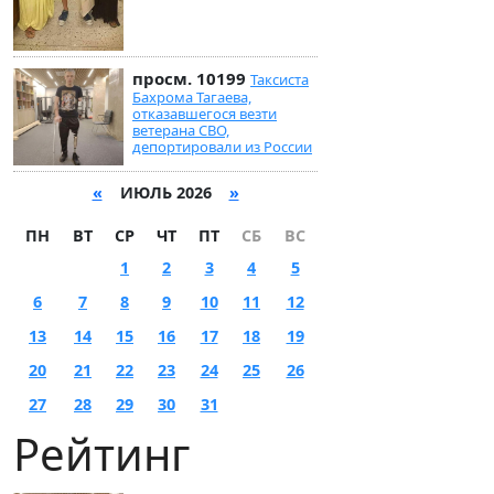
просм. 10199
Таксиста
Бахрома Тагаева,
отказавшегося везти
ветерана СВО,
депортировали из России
«
ИЮЛЬ 2026
»
ПН
ВТ
СР
ЧТ
ПТ
СБ
ВС
1
2
3
4
5
6
7
8
9
10
11
12
13
14
15
16
17
18
19
20
21
22
23
24
25
26
27
28
29
30
31
Рейтинг