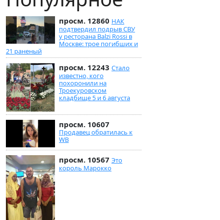
просм. 12860
НАК
подтвердил подрыв СВУ
у ресторана Balzi Rossi в
Москве: трое погибших и
21 раненый
просм. 12243
Стало
известно, кого
похоронили на
Троекуровском
кладбище 5 и 6 августа
просм. 10607
Продавец обратилась к
WB
просм. 10567
Это
король Марокко