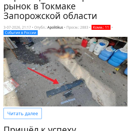
рынок в Токмаке
Запорожской области
3-07-2026, 21:17 • Опубл.:
Apolitikus
•
Просм.: 2883
•
Комм.: 11
•
События в России
Читать далее
Пришёл к успеху