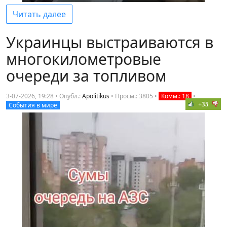
Читать далее
Украинцы выстраиваются в
многокилометровые
очереди за топливом
3-07-2026, 19:28 • Опубл.:
Apolitikus
•
Просм.: 3805
•
Комм.: 18
•
+35
События в мире