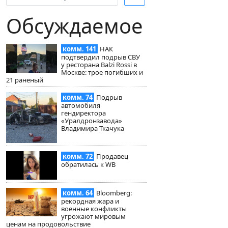
Обсуждаемое
комм. 141
НАК
подтвердил подрыв СВУ
у ресторана Balzi Rossi в
Москве: трое погибших и
21 раненый
комм. 74
Подрыв
автомобиля
гендиректора
«Уралдронзавода»
Владимира Ткачука
комм. 72
Продавец
обратилась к WB
комм. 64
Bloomberg:
рекордная жара и
военные конфликты
угрожают мировым
ценам на продовольствие