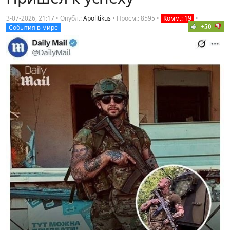
3-07-2026, 21:17 • Опубл.:
Apolitikus
•
Просм.: 8595
•
Комм.: 19
•
+50
События в мире