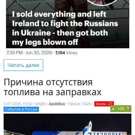
Читать далее
Причина отсутствия
топлива на заправках
3-07-2026, 19:32 • Опубл.:
Apolitikus
•
Просм.: 5426
•
Комм.: 27
•
+35
События в России