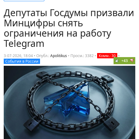
Депутаты Госдумы призвали
Минцифры снять
ограничения на работу
Telegram
3-07-2026, 18:04 • Опубл.:
Apolitikus
•
Просм.: 3382
•
Комм.: 30
•
+43
События в России