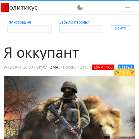
Политикус
dark_mode
Регистрация
Забыли пароль?
Я оккупант
9-12-2014, 20:00 • Опубл.:
ZMAI
• Просм.: 42316 •
Комм.: 166
•
Статьи
+302