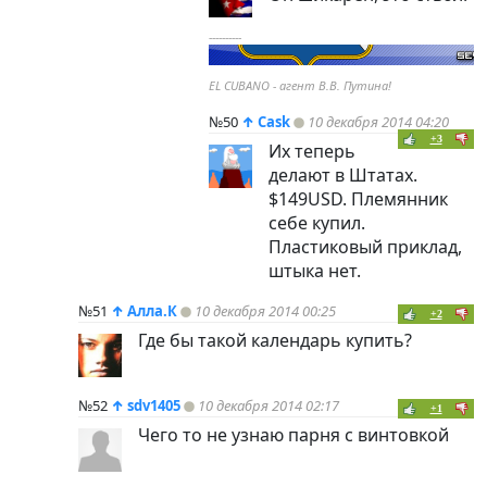
----------
EL CUBANO - агент В.В. Путина!
№50
↑
Cask
10 декабря 2014 04:20
+3
Их теперь
делают в Штатах.
$149USD. Племянник
себе купил.
Пластиковый приклад,
штыка нет.
№51
↑
Алла.К
10 декабря 2014 00:25
+2
Где бы такой календарь купить?
№52
↑
sdv1405
10 декабря 2014 02:17
+1
Чего то не узнаю парня с винтовкой