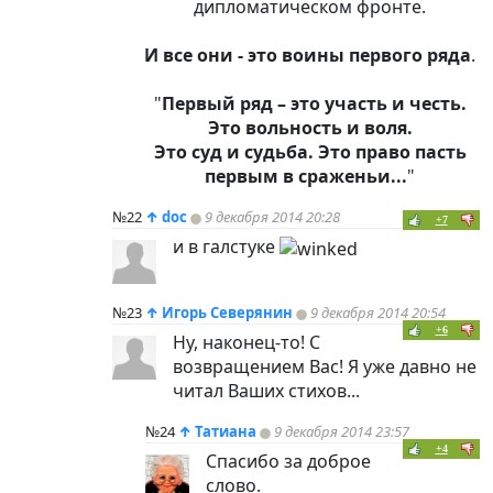
дипломатическом фронте.
И все они -
это воины первого ряда
.
"
Первый ряд – это участь и честь.
Это вольность и воля.
Это суд и судьба. Это право пасть
первым в сраженьи...
"
№22
↑
doc
9 декабря 2014 20:28
+7
и в галстуке
№23
↑
Игорь Северянин
9 декабря 2014 20:54
+6
Ну, наконец-то! С
возвращением Вас! Я уже давно не
читал Ваших стихов...
№24
↑
Татиана
9 декабря 2014 23:57
+4
Спасибо за доброе
слово.