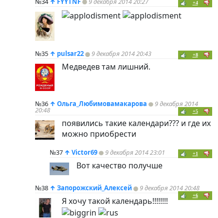
№34
↑
FYYTNF
9 декабря 2014 20:27
+4
№35
↑
pulsar22
9 декабря 2014 20:43
+8
Медведев там лишний.
№36
↑
Ольга_Любимовамакарова
9 декабря 2014
20:48
+5
появились такие календари??? и где их
можно приобрести
№37
↑
Victor69
9 декабря 2014 23:01
+1
Вот качество получше
№38
↑
Запорожский_Алексей
9 декабря 2014 20:48
+6
Я хочу такой календарь!!!!!!!!