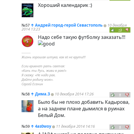
Хороший календарик :)
№57
↑
Андрей город-герой Севастополь
10 декабря
2014 13:23
+3
Надо себе такую футболку заказать!!!
----------
Жизнь хорошая штука, как её не крути!!!
Если крикнет рать святая:
«Кинь ты Русь, живи в раю!»
Я скажу: «Не надо рая,
Дайте родину мою».
Сергей Есенин
№58
↑
Дима.З
10 декабря 2014 17:26
0
Было бы не плохо добавить Кадырова,
а на заднем плане дымился в руинах
Белый Дом.
№59
↑
4as0woy
11 декабря 2014 14:16
0