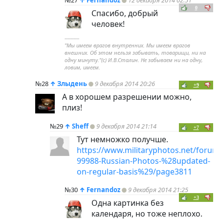
0
Спасибо, добрый
человек!
----------
"Мы имеем врагов внутренних. Мы имеем врагов
внешних. Об этом нельзя забывать, товарищи, ни на
одну минуту."(с) И.В.Сталин. Не забываем ни на одну,
ловим, имеем.
№28
↑
Злыдень
9 декабря 2014 20:26
+9
А в хорошем разрешении можно,
плиз!
№29
↑
Sheff
9 декабря 2014 21:14
+7
Тут немножко получше.
https://www.militaryphotos.net/foru
99988-Russian-Photos-%28updated-
on-regular-basis%29/page3811
№30
↑
Fernandoz
9 декабря 2014 21:25
+3
Одна картинка без
календаря, но тоже неплохо.