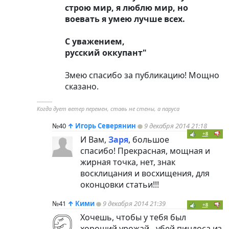
строю мир, я люблю мир, но
воевать я умею лучше всех.
С уважением,
русский оккупант"
Змею спасибо за публикацию! Мощно
сказано.
----------
Когда дует ветер перемен, ставь не стены, а паруса
№40
↑
Игорь Северянин
9 декабря 2014 21:18
+8
И Вам,
Заря
, большое
спасибо! Прекрасная, мощная и
жирная точка, нет, знак
восклицания и восхищения, для
оконцовки статьи!!!
№41
↑
Кими
9 декабря 2014 21:39
+8
Хочешь, чтобы у тебя был
хороший урожай - убей пиндоса из