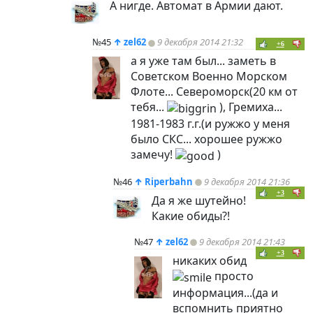
А нигде. Автомат в Армии дают.
№45
↑
zel62
9 декабря 2014 21:32
+6
а я уже там был... заметь в
Советском Военно Морском
Флоте... Североморск(20 км от
тебя...
), Гремиха...
1981-1983 г.г.(и ружжо у меня
было СКС... хорошее ружжо
замечу!
)
№46
↑
Riperbahn
9 декабря 2014 21:36
+3
Да я же шутейно!
Какие обиды?!
№47
↑
zel62
9 декабря 2014 21:43
+3
никаких обид
просто
информация...(да и
вспомнить приятно