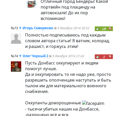
Отличный город Бендеры! Какой
портвейн под плацинду на
автовокзале! До их пор
вспоминаю!
№73
↑
Игорь Северянин
9 декабря 2014 20:52
+20
Полностью подписываюсь под каждым
словом автора статьи! Я ватник, колорад,
и рашист, и горжусь этим!
№74
↑
Олег Чорный 2
9 декабря 2014 21:42
-3
Пусть Донбасс оккупируют и людям
помогут лучше.
Да и оккупировать то не надо уже, просто
разрешить ополченцам наступать и быть
тылом им для материального военного
снабжения.
Оккупанты доморощенные
- тысячи убитых наших на Донбассе,
-разрушено всё и вся,