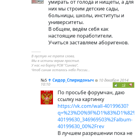
умирать от голода и нищеты, а для
них мы строим детские сады,
больницы, школы, институты и
университеты.
В общем, ведём себя как
настоящие поработители.
Учиться заставляем аборигенов.
----------
В пустую не тратя слова,
Мы в истины верим простые.
У нас на борту РСМ "Синева",
Чтоб синим осталось небо России...
№5
↑
Сидор_Спиридоныч
10 декабря 2014
10:10
+2
По просьбе форумчан, даю
ссылку на картинку
https://vk.com/wall-40199630?
q=%23%D0%9F%D1%83%D1%82%D
40199630_346969503%2Falbum-
40199630_00%2Frev
В лучшем разрешении пока не