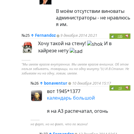
В моём отсутствии виноваты
администраторы - не нравлюсь
я им.
№25
↑
Fernandoz
9 декабря 2014 20:21
+15
Хочу такой на стену!
И в
хайрезе нету
----------
"Мы имеем врагов внутренних. Мы имеем врагов внешних. Об этом
нельзя забывать, товарищи, ни на одну минуту."(с) И.В.Сталин. Не
забываем ни на одну, ловим, имеем.
№26
↑
bonaventur
10 декабря 2014 15:17
+1
вот 1945*1377
календарь большой
я на А3 распечатал, огонь
----------
не фарт, но не факт, что по жизни!
№27
↑
Fernandoz
12 декабря 2014 02:51