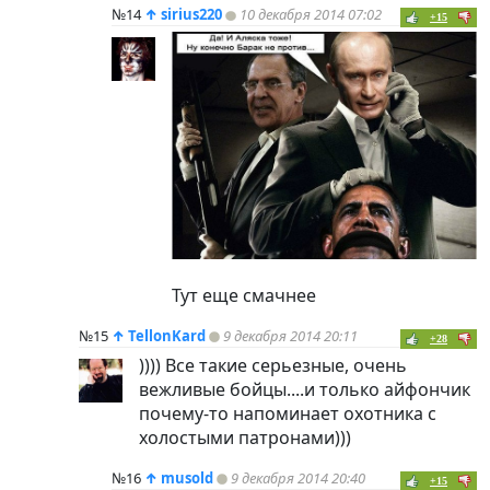
№14
↑
sirius220
10 декабря 2014 07:02
+15
Тут еще смачнее
№15
↑
TellonKard
9 декабря 2014 20:11
+28
)))) Все такие серьезные, очень
вежливые бойцы....и только айфончик
почему-то напоминает охотника с
холостыми патронами)))
№16
↑
musold
9 декабря 2014 20:40
+15