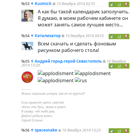
№53
↑
Kuzmich
10 декабря 2014 02:55
+1
А как бы такой календарик заполучить.
Я думаю, в моем рабочем кабинете он
может занять самое лучшее место...
№54
↑
Катализатор
10 декабря 2014 04:55
+3
Всем скачать и сделать фоновым
рисунком рабочего стола!
№55
↑
Андрей город-герой Севастополь
10 декабря
2014 13:20
+2
----------
Жизнь хорошая штука, как её не крути!!!
Если крикнет рать святая:
«Кинь ты Русь, живи в раю!»
Я скажу: «Не надо рая,
Дайте родину мою».
Сергей Есенин
№56
↑
spacesnake
10 декабря 2014 13:23
+1