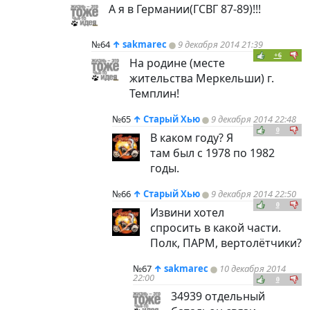
А я в Германии(ГСВГ 87-89)!!!
№64
↑
sakmarec
9 декабря 2014 21:39
+6
На родине (месте
жительства Меркельши) г.
Темплин!
№65
↑
Старый Хью
9 декабря 2014 22:48
0
В каком году? Я
там был с 1978 по 1982
годы.
№66
↑
Старый Хью
9 декабря 2014 22:50
0
Извини хотел
спросить в какой части.
Полк, ПАРМ, вертолётчики?
№67
↑
sakmarec
10 декабря 2014
22:00
0
34939 отдельный