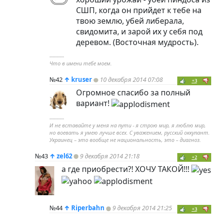
СШП, когда он прийдет к тебе на
твою землю, убей либерала,
свидомита, и зарой их у себя под
деревом. (Восточная мудрость).
----------
Что в имени тебе моем.
№42
↑
kruser
10 декабря 2014 07:08
+3
Огромное спасибо за полный
вариант!
----------
И не вставайте у меня на пути - я строю мир, я люблю мир,
но воевать я умею лучше всех. С уважением, русский оккупант.
Украинец – это вообще не национальность, это – диагноз.
№43
↑
zel62
9 декабря 2014 21:18
+2
а где приобрести?! ХОЧУ ТАКОЙ!!!
№44
↑
Riperbahn
9 декабря 2014 21:25
+3