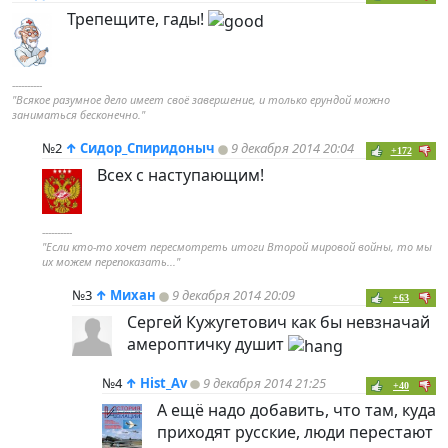
Трепещите, гады!
----------
"Всякое разумное дело имеет своё завершение, и только ерундой можно
заниматься бесконечно."
№2
↑
Сидор_Спиридоныч
9 декабря 2014 20:04
+172
Всех с наступающим!
----------
"Если кто-то хочет пересмотреть итоги Второй мировой войны, то мы
их можем перепоказать..."
№3
↑
Михан
9 декабря 2014 20:09
+63
Сергей Кужугетович как бы невзначай
амероптичку душит
№4
↑
Hist_Av
9 декабря 2014 21:25
+40
А ещё надо добавить, что там, куда
приходят русские, люди перестают