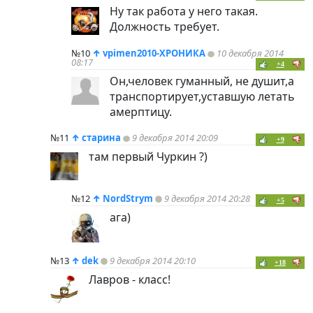
Ну так работа у него такая.
Должность требует.
№10
↑
vpimen2010-ХРОНИКА
10 декабря 2014
08:17
+4
Он,человек гуманный, не душит,а
транспортирует,уставшую летать
амерптицу.
№11
↑
старина
9 декабря 2014 20:09
+9
там первый Чуркин ?)
№12
↑
NordStrym
9 декабря 2014 20:28
+5
ага)
№13
↑
dek
9 декабря 2014 20:10
+18
Лавров - класс!