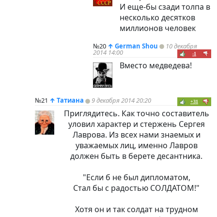
И еще-бы сзади толпа в
несколько десятков
миллионов человек
№20
↑
German Shou
10 декабря
2014 14:00
-1
Вместо медведева!
№21
↑
Татиана
9 декабря 2014 20:20
+31
Приглядитесь. Как точно составитель
уловил характер и стержень Сергея
Лаврова. Из всех нами знаемых и
уважаемых лиц, именно Лавров
должен быть в берете десантника.
"Если б не был дипломатом,
Стал бы с радостью СОЛДАТОМ!"
Хотя он и так солдат на трудном