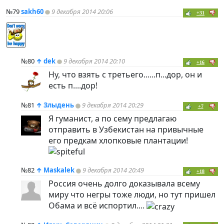
№79
sakh60
9 декабря 2014 20:06
+31
№80
↑
dek
9 декабря 2014 20:10
+16
Ну, что взять с третьего......п...дор, он и
есть п....дор!
№81
↑
Злыдень
9 декабря 2014 20:29
+7
Я гуманист, а по сему предлагаю
отправить в Узбекистан на привычные
его предкам хлопковые плантации!
№82
↑
Maskalek
9 декабря 2014 20:49
+18
Россия очень долго доказывала всему
миру что негры тоже люди, но тут пришел
Обама и всё испортил....