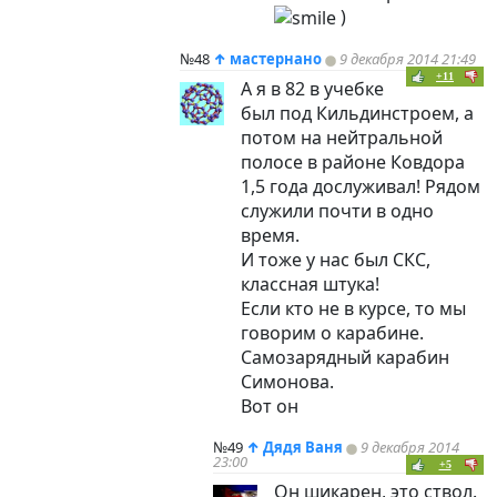
)
№48
↑
мастернано
9 декабря 2014 21:49
+11
А я в 82 в учебке
был под Кильдинстроем, а
потом на нейтральной
полосе в районе Ковдора
1,5 года дослуживал! Рядом
служили почти в одно
время.
И тоже у нас был СКС,
классная штука!
Если кто не в курсе, то мы
говорим о карабине.
Самозарядный карабин
Симонова.
Вот он
№49
↑
Дядя Ваня
9 декабря 2014
23:00
+5
Он шикарен, это ствол.