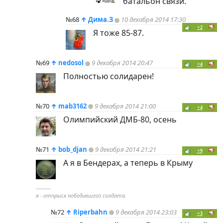
батальон связи.
№68
↑
Дима.З
10 декабря 2014 17:30
+2
Я тоже 85-87.
№69
↑
nedosol
9 декабря 2014 20:47
+4
Полностью солидарен!
№70
↑
mab3162
9 декабря 2014 21:00
+4
Олимпийский ДМБ-80, осень
№71
↑
bob_djan
9 декабря 2014 21:21
+9
А я в Бендерах, а теперь в Крыму
----------
я - отпрыск победившего солдата.
№72
↑
Riperbahn
9 декабря 2014 23:03
+3