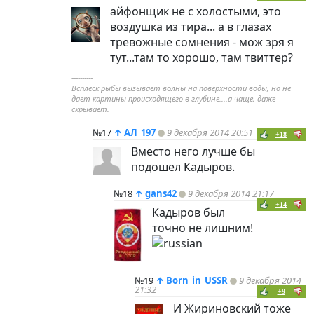
айфонщик не с холостыми, это
воздушка из тира... а в глазах
тревожные сомнения - мож зря я
тут...там то хорошо, там твиттер?
----------
Всплеск рыбы вызывает волны на поверхности воды, но не
дает картины происходящего в глубине....а чаще, даже
скрывает.
№17
↑
АЛ_197
9 декабря 2014 20:51
+18
Вместо него лучше бы
подошел Кадыров.
№18
↑
gans42
9 декабря 2014 21:17
+14
Кадыров был
точно не лишним!
№19
↑
Born_in_USSR
9 декабря 2014
21:32
+9
И Жириновский тоже