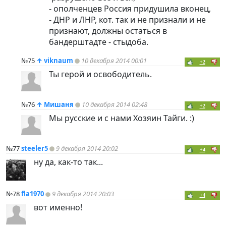
- ополченцев Россия придушила вконец,
- ДНР и ЛНР, кот. так и не признали и не
признают, должны остаться в
бандерштадте - стыдоба.
№75
↑
viknaum
10 декабря 2014 00:01
+2
Ты герой и освободитель.
№76
↑
Мишаня
10 декабря 2014 02:48
+2
Мы русские и с нами Хозяин Тайги. :)
№77
steeler5
9 декабря 2014 20:02
+4
ну да, как-то так...
№78
fla1970
9 декабря 2014 20:03
+4
вот именно!