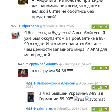
А "Айфочига" на полотно приткнули
для напоминания всем, что даже в
великой битве не обойтись без
предателей?!
№60
↑
Riperbahn
9 декабря 2014 20:06
+26
Я был, есть, и буду есть! А вы - бойтесь! Я
уже был оккупантом в Проебалтике в 88-
90-х годах. И это мне нравится больше,
чем ценности западного мира. И АКМ для
меня родной.
№61
↑
сруль рабинович
9 декабря 2014 20:15
+16
а я в грузии 84-86 !!!!!!
№62
↑
Запорожский_Алексей
9 декабря 2014
20:50
+12
а я на бывшей Украине-88-89 и в
Германии-89-90!!!
№63
↑
sakmarec
9 декабря 2014 21:38
+9