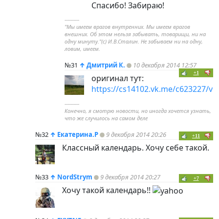
Спасибо! Забираю!
----------
"Мы имеем врагов внутренних. Мы имеем врагов
внешних. Об этом нельзя забывать, товарищи, ни на
одну минуту."(с) И.В.Сталин. Не забываем ни на одну,
ловим, имеем.
№31
↑
Дмитрий К.
10 декабря 2014 12:57
+1
оригинал тут:
https://cs14102.vk.me/c623227/
----------
Конечно, я смотрю новости, но иногда хочется узнать,
что же случилось на самом деле
№32
↑
Екатерина.Р
9 декабря 2014 20:26
+11
Классный календарь. Хочу себе такой.
№33
↑
NordStrym
9 декабря 2014 20:27
+7
Хочу такой календарь!!