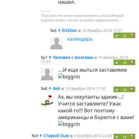
нашел.
----------
"Если кто-то хочет пересмотреть итоги Второй
мировой войны, то мы их можем перепоказать..."
№6
↑
EriSSon
10 декабря 2014 13:37
+2
календарь
№7
↑
Человек с мозгами
10 декабря 2014
11:31
+2
....И еще мыться заставляем
№8
↑
dek
10 декабря 2014 11:50
+4
Ах, вы оккупанты эдакие....!
Учится заставляете? Ужас
какой-то!!! Вот поэтому
американцы и борются с вами!
№9
↑
Старый Хью
9 декабря 2014 22:45
+4