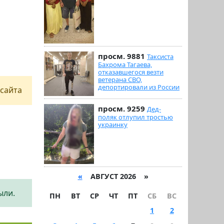
просм. 9881
Таксиста
Бахрома Тагаева,
отказавшегося везти
ветерана СВО,
депортировали из России
сайта
просм. 9259
Дед-
поляк отлупил тростью
украинку
«
АВГУСТ 2026 »
ыли.
ПН
ВТ
СР
ЧТ
ПТ
СБ
ВС
1
2