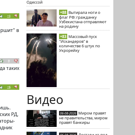
Одессой
+88
Вытирала ноги о
+1
флаг РФ: гражданку
Узбекистана отправляют
на родину
аршит" в
+83
Массовый пуск
"Искандеров" в
количестве 6 штук по
Укрорейху
0
да таких
+6
Видео
тишь.
Миром правят
06-08-2026
ских РД,
не правительства, миром
аторы-
правят банкиры
здник
Достали из-под
06-08-2026