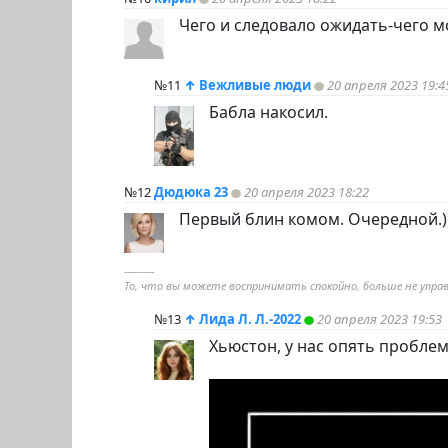
Чего и следовало ожидать-чего м
№11
↑
Вежливые люди
20 апреля 2023 19:4
Бабла накосил.
№12
Дюдюка 23
20 апреля 2023 18:22
Первый блин комом. Очередной.)
----------
То, что вы можете воспринимать спокойно, больше не упра
№13
↑
Лида Л. Л.-2022
20 апреля 2023 19:53
Хьюстон, у нас опять проблем