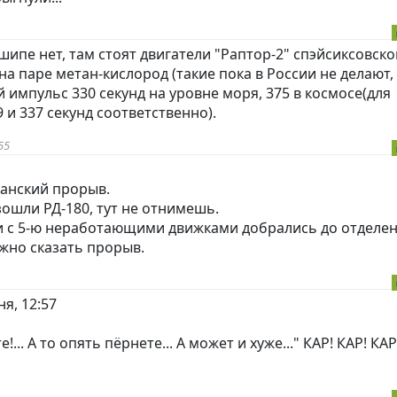
шипе нет, там стоят двигатели "Раптор-2" спэйсиксовско
на паре метан-кислород (такие пока в России не делают, 
й импульс 330 секунд на уровне моря, 375 в космосе(для
 и 337 секунд соответственно).
55
канский прорыв.
зошли РД-180, тут не отнимешь.
 и с 5-ю неработающими движками добрались до отделе
ожно сказать прорыв.
я, 12:57
.. А то опять пёрнете... А может и хуже..." КАР! КАР! КАР!