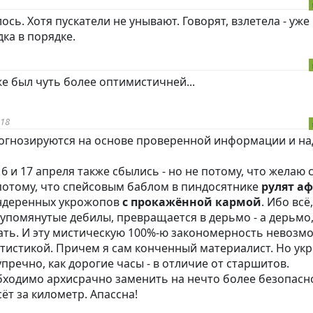
ось. Хотя пускатели не унывают. Говорят, взлетела - уже
ка в порядке.
е был чуть более оптимистичней...
:18
огнозируются на основе проверенной информации и н
6 и 17 апреля также сбылись - но не потому, что желаю 
 потому, что спейсовым баблом в
пиндoc
ятнике
рулят а
андеренных укрожопов
с прокажённой кармой
. Ибо всё
помянутые дебилы, превращается в дерьмо - а дерьмо,
тать. И эту мистическую 100%-ю закономерность невозм
атистикой. Причем я сам конченный материалист. Но ук
упречно, как дорогие часы - в отличие от старшитов.
ходимо архисрачно заменить на нечто более безопасно
ёт за километр. Апассна!