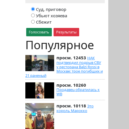
Суд, приговор
Убьют хозяева
Сбежит
Голосовать
Результаты
Популярное
просм. 12453
НАК
подтвердил подрыв СВУ
у ресторана Balzi Rossi в
Москве: трое погибших и
21 раненый
просм. 10260
Продавец обратилась к
WB
просм. 10118
Это
король Марокко