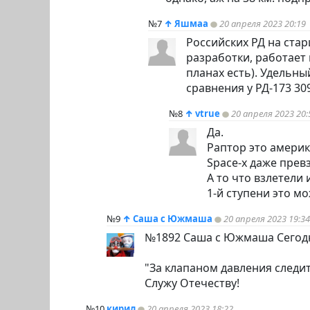
№7
↑
Яшмаа
20 апреля 2023 20:19
Российских РД на стар
разработки, работает 
планах есть). Удельны
сравнения у РД-173 309
№8
↑
vtrue
20 апреля 2023 20:
Да.
Раптор это амери
Space-x даже прев
А то что взлетели
1-й ступени это м
№9
↑
Саша с Южмаша
20 апреля 2023 19:34
№1892 Саша с Южмаша Сегодн
"За клапаном давления следите!.
Служу Отечеству!
№10
кирил
20 апреля 2023 18:22