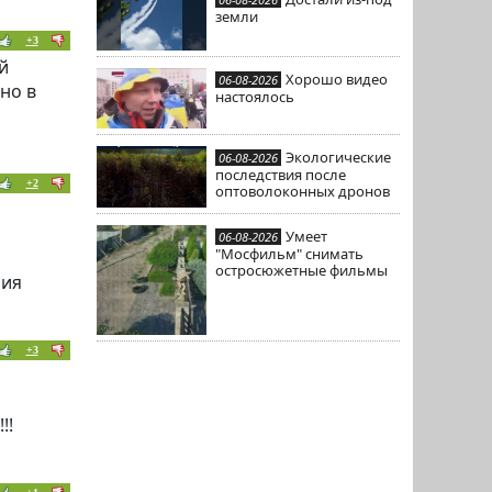
земли
+3
й
Хорошо видео
06-08-2026
но в
настоялось
Экологические
06-08-2026
последствия после
+2
оптоволоконных дронов
Умеет
06-08-2026
"Мосфильм" снимать
остросюжетные фильмы
ния
+3
!!