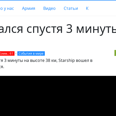
о у нас
Армия
Видео
Статьи
К
вался спустя 3 минут
Комм.: 61
•
События в мире
стя 3 минуты на высоте 38 км, Starship вошел в
я.