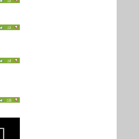
+1
+1
+4
+11