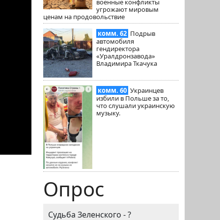
военные конфликты
угрожают мировым
ценам на продовольствие
комм. 62
Подрыв
автомобиля
гендиректора
«Уралдронзавода»
Владимира Ткачука
комм. 60
Украинцев
избили в Польше за то,
что слушали украинскую
музыку.
Опрос
Судьба Зеленского - ?