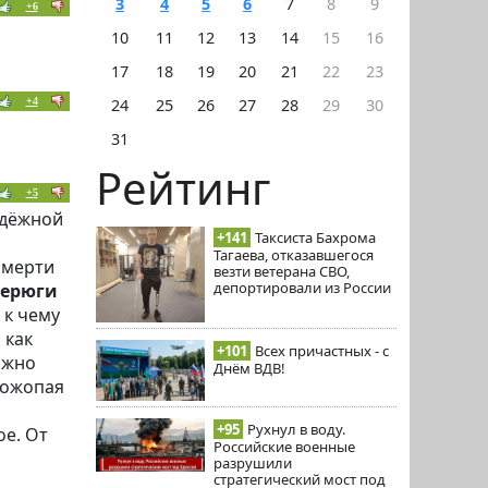
3
4
5
6
7
8
9
+6
10
11
12
13
14
15
16
17
18
19
20
21
22
23
+4
24
25
26
27
28
29
30
31
Рейтинг
+5
адёжной
+141
Таксиста Бахрома
Тагаева, отказавшегося
смерти
везти ветерана СВО,
депортировали из России
ферюги
, к чему
 как
+101
Всех причастных - с
ожно
Днём ВДВ!
рожопая
+95
Рухнул в воду.
е. От
Российские военные
разрушили
стратегический мост под