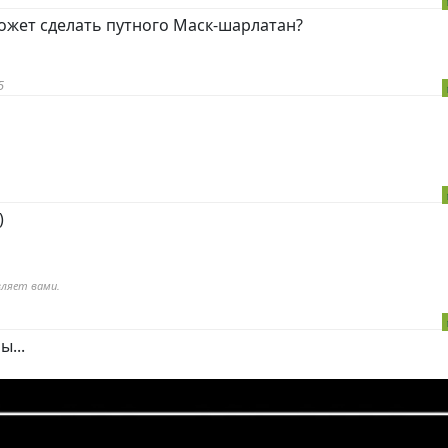
ожет сделать путного Маск-шарлатан?
5
)
вляет вами.
ы...