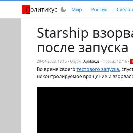
Политикус
dark_mode
Мир
Россия
Сделан
Starship взор
после запуска
20-04-2023, 18:15 • Опубл.:
Apolitikus
• Просм.: 12716 •
Во время своего
тестового запуска
, спу
неконтролируемое вращение и взорвалс