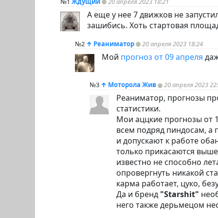
№1
Ждущий
20 апреля 2023 18:21
А еще у нее 7 движков не запустил
зашибись. Хоть стартовая площад
№2
↑
Реаниматор
20 апреля 2023 18:24
Мой
прогноз от 09 апреля
даж
№3
↑
Моторола Жив
20 апреля 2023 22
Реаниматор, прогнозы пр
статистики.
Мои аццкие прогнозы от 1
всем подряд
пиндoc
ам, а
и допускают к работе об
только прикасаются вышеу
известно не способно ле
опровергнуть никакой ст
карма работает, цуко, без
Да и бренд
"Starshit"
необ
него также дерьмецом нес