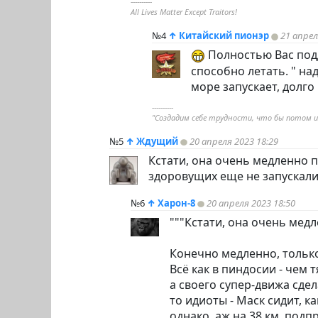
----------
All Lives Matter Except Traitors!
№4
↑
Китайский пионэр
21 апрел
Полностью Вас подд
способно летать. " на
море запускает, долго п
----------
"Создадим себе трудности, что бы потом их
№5
↑
Ждущий
20 апреля 2023 18:29
Кстати, она очень медленно 
здоровущих еще не запускали.
№6
↑
Харон-8
20 апреля 2023 18:50
"""Кстати, она очень медл
Конечно медленно, только
Всё как в
пиндoc
ии - чем 
а своего супер-движа сде
то идиоты - Маск сидит, к
однако, аж на 38 км. подпр