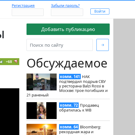
Регистрация
Забыли пароль?
ы
Добавить публикацию
→
Обсуждаемое
+68
комм. 141
НАК
подтвердил подрыв СВУ
у ресторана Balzi Rossi в
Москве: трое погибших и
21 раненый
комм. 72
Продавец
обратилась к WB
комм. 64
Bloomberg:
рекордная жара и