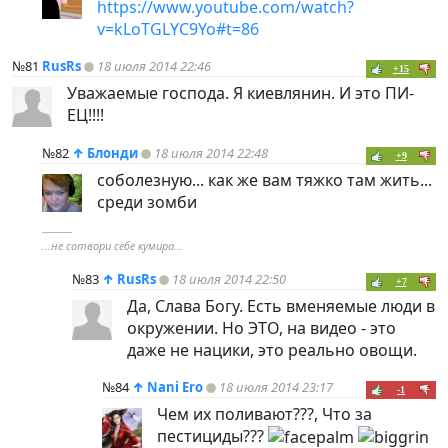
https://www.youtube.com/watch?
v=kLoTGLYC9Yo#t=86
№81
RusRs
18 июля 2014 22:46
+15
Уважаемые господа. Я киевлянин. И это ПИ-
ЕЦ!!!!
№82
↑
Блонди
18 июля 2014 22:48
+9
соболезную... как же вам тяжко там жить...
среди зомби
----------
...не сотвори себе кумира...
№83
↑
RusRs
18 июля 2014 22:50
+7
Да, Слава Богу. Есть вменяемые люди в
окружении. Но ЭТО, на видео - это
даже не нацики, это реально овощи.
№84
↑
Nani Ero
18 июля 2014 23:17
-1
Чем их поливают???, Что за
пестициды???