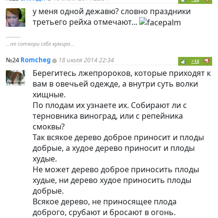
у меня одной дежавю? словно праздники
третьего рейха отмечают...
----------
...не сотвори себе кумира...
№24
Romcheg
18 июля 2014 22:34
+14
Берегитесь лжепророков, которые приходят к
вам в овечьей одежде, а внутри суть волки
хищные.
По плодам их узнаете их. Собирают ли с
терновника виноград, или с репейника
смоквы?
Так всякое дерево доброе приносит и плоды
добрые, а худое дерево приносит и плоды
худые.
Не может дерево доброе приносить плоды
худые, ни дерево худое приносить плоды
добрые.
Всякое дерево, не приносящее плода
доброго, срубают и бросают в огонь.