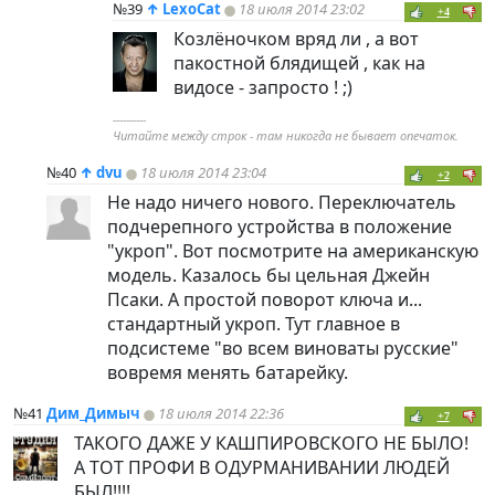
№39
↑
LexoCat
18 июля 2014 23:02
+4
Козлёночком вряд ли , а вот
пакостной блядищей , как на
видосе - запросто ! ;)
----------
Читайте междy строк - там никогда не бывает опечаток.
№40
↑
dvu
18 июля 2014 23:04
+2
Не надо ничего нового. Переключатель
подчерепного устройства в положение
"укроп". Вот посмотрите на американскую
модель. Казалось бы цельная Джейн
Псаки. А простой поворот ключа и...
стандартный укроп. Тут главное в
подсистеме "во всем виноваты русские"
вовремя менять батарейку.
№41
Дим_Димыч
18 июля 2014 22:36
+7
ТАКОГО ДАЖЕ У КАШПИРОВСКОГО НЕ БЫЛО!
А ТОТ ПРОФИ В ОДУРМАНИВАНИИ ЛЮДЕЙ
БЫЛ!!!!....