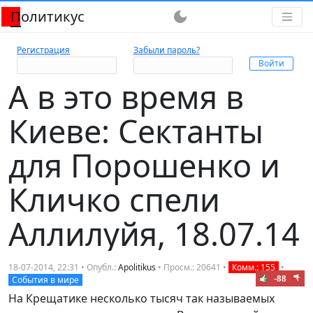
Политикус
dark_mode
Регистрация
Забыли пароль?
А в это время в
Киеве: Сектанты
для Порошенко и
Кличко спели
Аллилуйя, 18.07.14
18-07-2014, 22:31 • Опубл.:
Apolitikus
• Просм.: 20641 •
Комм.: 155
•
-88
События в мире
На Крещатике несколько тысяч так называемых