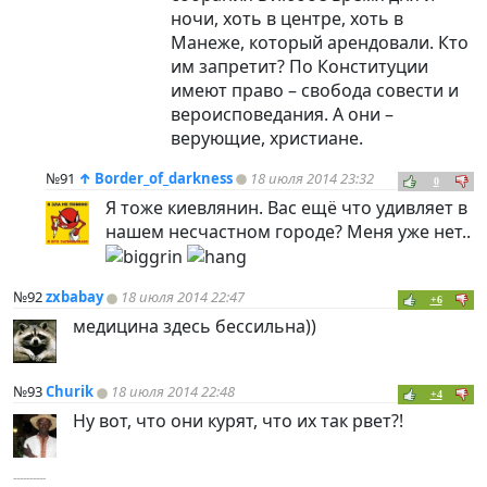
ночи, хоть в центре, хоть в
Манеже, который арендовали. Кто
им запретит? По Конституции
имеют право – свобода совести и
вероисповедания. А они –
верующие, христиане.
№91
↑
Border_of_darkness
18 июля 2014 23:32
0
Я тоже киевлянин. Вас ещё что удивляет в
нашем несчастном городе? Меня уже нет..
№92
zxbabay
18 июля 2014 22:47
+6
медицина здесь бессильна))
№93
Churik
18 июля 2014 22:48
+4
Ну вот, что они курят, что их так рвет?!
----------