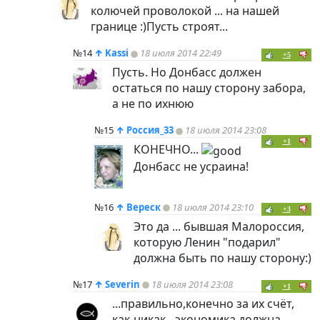
колючей проволокой ... на нашей
границе :)Пусть строят...
№14
↑
Kassi
18 июля 2014 22:49
+5
Пусть. Но Донбасс должен
остаться по нашу сторону забора,
а не по ихнюю
№15
↑
Россия_33
18 июля 2014 23:08
+1
КОНЕЧНО...
Донбасс не усраина!
№16
↑
Вереск
18 июля 2014 23:10
+3
Это да ... бывшая Малороссия,
которую Ленин "подарил"
должна быть по нашу сторону:)
№17
↑
Severin
18 июля 2014 23:08
+1
...правильно,конечно за их счёт,
как-никак - экономика должна