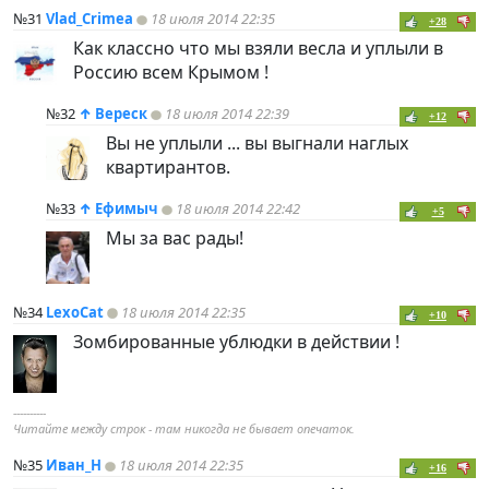
№31
Vlad_Crimea
18 июля 2014 22:35
+28
Как классно что мы взяли весла и уплыли в
Россию всем Крымом !
№32
↑
Вереск
18 июля 2014 22:39
+12
Вы не уплыли ... вы выгнали наглых
квартирантов.
№33
↑
Ефимыч
18 июля 2014 22:42
+5
Мы за вас рады!
№34
LexoCat
18 июля 2014 22:35
+10
Зомбированные ублюдки в действии !
----------
Читайте междy строк - там никогда не бывает опечаток.
№35
Иван_Н
18 июля 2014 22:35
+16