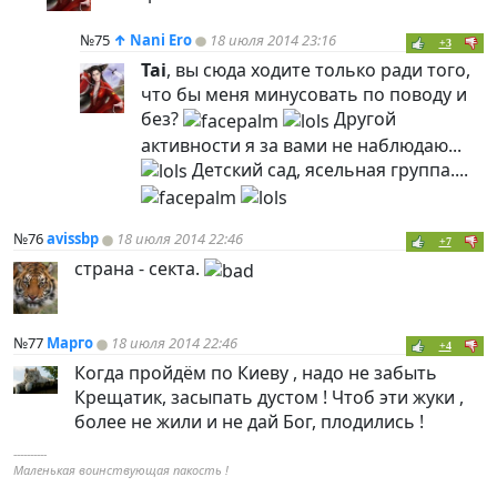
№75
↑
Nani Ero
18 июля 2014 23:16
+3
Tai
, вы сюда ходите только ради того,
что бы меня минусовать по поводу и
без?
Другой
активности я за вами не наблюдаю...
Детский сад, ясельная группа....
№76
avissbp
18 июля 2014 22:46
+7
страна - секта.
№77
Марго
18 июля 2014 22:46
+4
Когда пройдём по Киеву , надо не забыть
Крещатик, засыпать дустом ! Чтоб эти жуки ,
более не жили и не дай Бог, плодились !
----------
Маленькая воинствующая пакость !