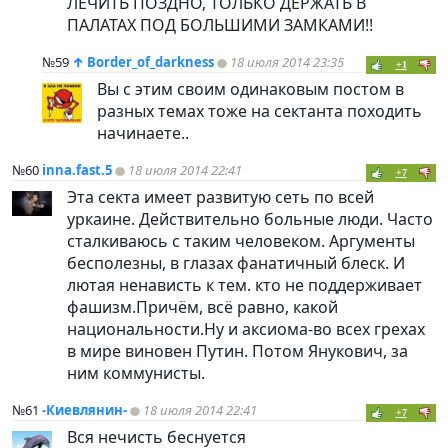
ЛЕЧИТЬ ПОЗДНО, ТОЛЬКО ДЕРЖАТЬ В
ПАЛАТАХ ПОД БОЛЬШИМИ ЗАМКАМИ!!
№59
↑
Border_of_darkness
18 июля 2014 23:35
+1
Вы с этим своим одинаковым постом в
разных темах тоже на сектанта походить
начинаете..
№60
inna.fast.5
18 июля 2014 22:41
+7
Эта секта имеет развитую сеть по всей
уркаине. Действительно больные люди. Часто
сталкиваюсь с таким человеком. Аргументы
бесполезны, в глазах фанатичный блеск. И
лютая ненависть к тем. кто не поддерживает
фашизм.Причём, всё равно, какой
национальности.Ну и аксиома-во всех грехах
в мире виновен Путин. Потом Янукович, за
ним коммунисты.
№61
-Киевлянин-
18 июля 2014 22:41
+7
Вся нечисть беснуется