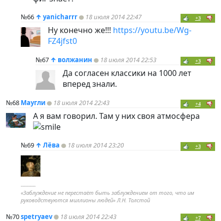
№66
↑
yanicharrr
18 июля 2014 22:47
+3
Ну конечно же!!!
https://youtu.be/Wg-
FZ4jfst0
№67
↑
волжанин
18 июля 2014 22:53
+3
Да согласен классики на 1000 лет
вперед знали.
№68
Маугли
18 июля 2014 22:43
+4
А я вам говорил. Там у них своя атмосфера
№69
↑
Лёва
18 июля 2014 23:20
+3
----------
«Заблуждение не перестаёт быть заблуждением от того, что им
руководствуются миллионы людей» Л.Н. Толстой
№70
spetryaev
18 июля 2014 22:43
+7