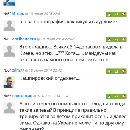
№62
Игорь
18 июля 2014 22:41
+7
шо за порнография. какникулы в дурдоме?
№63
antibandera
18 июля 2014 22:42
+4
Это страшно... Всяких 3,14дорасов я видела в
Киеве, но этих.....??? Хотя......, майдауны как
оказалось намного опасней сектантов....
№64
zdm77
18 июля 2014 22:42
+4
Кашпировский отдыхает....
№65
волжанин
18 июля 2014 22:42
+4
А вот интересно помогают от голода и холода
такие запевы? В принципе правильно
тренируются за летом приходит осень и далее
зима. Однако на Украине может и по другому
фиг знает?