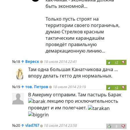
быть экономной...
Только пусть строят на
территории своего пограничья,
думаю Стрелков красным
тактическим карандашём
проведёт правильную
демаркационную линию...
№18
↑
Вереск
18 июля 2014 22:41
+7
Там одна большая Канатчикова дача ...
впору делать гетто для нормальных.
№19
↑
тов. Петров
18 июля 2014 23:19
+2
В Америку отправим. Там пастырь Барак
лекцию про исключительность
проведет и им полегчает.
№20
↑
vlad767
18 июля 2014 23:58
0