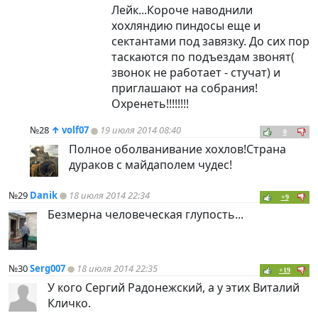
Лейк...Короче наводнили
хохляндию пиндосы еще и
сектантами под завязку. До сих пор
таскаются по подъездам звонят(
звонок не работает - стучат) и
приглашают на собрания!
Охренеть!!!!!!!!
№28
↑
volf07
19 июля 2014 08:40
0
Полное оболванивание хохлов!Страна
дураков с майдаполем чудес!
№29
Danik
18 июля 2014 22:34
+9
Безмерна человеческая глупость...
№30
Serg007
18 июля 2014 22:35
+19
У кого Сергий Радонежский, а у этих Виталий
Кличко.