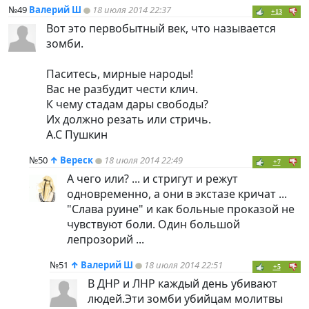
№49
Валерий Ш
18 июля 2014 22:37
+13
Вот это первобытный век, что называется
зомби.
Паситесь, мирные народы!
Вас не разбудит чести клич.
К чему стадам дары свободы?
Их должно резать или стричь.
А.С Пушкин
№50
↑
Вереск
18 июля 2014 22:49
+7
А чего или? ... и стригут и режут
одновременно, а они в экстазе кричат ...
"Слава руине" и как больные проказой не
чувствуют боли. Один большой
лепрозорий ...
№51
↑
Валерий Ш
18 июля 2014 22:51
+5
В ДНР и ЛНР каждый день убивают
людей.Эти зомби убийцам молитвы