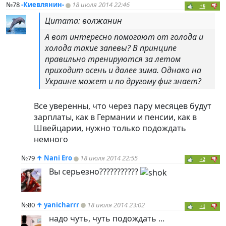
№78
-Киевлянин-
18 июля 2014 22:46
+6
Цитата: волжанин
А вот интересно помогают от голода и
холода такие запевы? В принципе
правильно тренируются за летом
приходит осень и далее зима. Однако на
Украине может и по другому фиг знает?
Все уверенны, что через пару месяцев будут
зарплаты, как в Германии и пенсии, как в
Швейцарии, нужно только подождать
немного
№79
↑
Nani Ero
18 июля 2014 22:55
+2
Вы серьезно???????????
№80
↑
yanicharrr
18 июля 2014 23:02
+1
надо чуть, чуть подождать ...