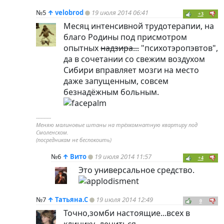
№5
↑
velobrod
19 июля 2014 06:41
+3
Месяц интенсивной трудотерапии, на
благо Родины под присмотром
опытных
надзира...
"психотэропэвтов",
да в сочетании со свежим воздухом
Сибири вправляет мозги на место
даже запущенным, совсем
безнадёжным больным.
----------
Меняю малиновые штаны на трёхкомнатную квартиру под
Смоленском.
(посредникам не беспокоить)
№6
↑
Вито
19 июля 2014 11:57
+4
Это универсальное средство.
№7
↑
Татьяна.С
19 июля 2014 12:49
0
Точно,зомби настоящие...всех в
клинику- лечиться