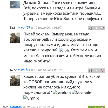
Да какой там... Таких уже не вылечишь...
Всё, похоже на западе и центре бывшей
украины америкосы всё-таки победили...
Теперь главное Юго-Восток не профукать.
№21
↑
volf07
19 июля 2014 08:07
0
Писей хохлам! Вымирающее стадо
аборигенов!Были хохлы дураками и
помрут полными идиотами!И это стадо
хотело в гейропу?!
Хотя там им и
место.Да-а хохлов лечить бесполезно их
надо гнобить!
№22
↑
volf07
19 июля 2014 08:18
0
Хохлотерапия убогих куевлян! Это какой-
то ПОЗОР национальный,неужели у
хохлов не осталось ни одного
нормального!?
№23
Блонди
18 июля 2014 22:34
+24