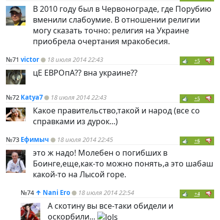
В 2010 году был в Червонограде, где Порубию
вменили слабоумие. В отношении религии
могу сказать точно: религия на Украине
приобрела очертания мракобесия.
№71
victor
18 июля 2014 22:43
+5
цЕ ЕВРОпА?? вна украине??
№72
Katya7
18 июля 2014 22:43
+5
Какое правительство,такой и народ (все со
справками из дурок...)
№73
Ефимыч
18 июля 2014 22:45
+6
это ж надо! Молебен о погибших в
Боинге,еще,как-то можно понять,а это шабаш
какой-то на Лысой горе.
№74
↑
Nani Ero
18 июля 2014 22:54
+4
А скотину вы все-таки обидели и
оскорбили...