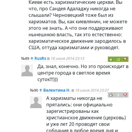
Киеве есть харизматические церкви. Вы
что, про Сандея Адаладжу никогда не
слышали? Черновецкий тоже был из
харизматов. Вы, как киевлянин, не можете
этого не знать. А что они поддерживают
нынешнюю власть, так это естественно:
харизматическое движение зародилось в
США, оттуда харизматами и руководят.
№89
↑
RusRs
18 июля 2014 23:13
+2
Да, знал, конечно. Но это происходит в
центре города в светлое время
суток!!!)))
№90
↑
Валентина Н.
18 июля 2014 23:37
0
А харизматы никогда не
прятались: они официально
зарегистрированы как
христианское движение (церковь)
и уже лет 20 проводят свои
собрания в любое время дня и