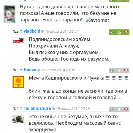
Ну вот - дело дошло до сеансов массового
психоза! А еше говорили, что безумие не
заразно...Еще как заразно!!!
№2
↑
vladkold
18 июля 2014 22:54
+6
Подпиндосовским холУям
Прокричали Аллилуя,
Был психоз у них с оргазумом,
Ведь обошёл Господь их разумом.
№3
↑
Новик
18 июля 2014 23:39
0
Мечта Кашпировского и Чумака!!!!!!!!!!!!!!!!!!!!
блин, жаль до конца не засняли, где они в
лёжку и головой и головой и головой....
№4
↑
Talionis.shura
19 июля 2014 00:13
0
Это не обычное безумие, в них что-то
вселилось. Необходим массовый сеанс
экзорцизма.