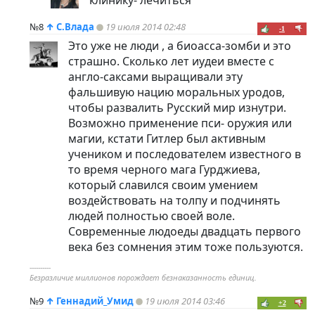
№8
↑
С.Влада
19 июля 2014 02:48
-1
Это уже не люди , а биоасса-зомби и это
страшно. Сколько лет иудеи вместе с
англо-саксами выращивали эту
фальшивую нацию моральных уродов,
чтобы развалить Русский мир изнутри.
Возможно применение пси- оружия или
магии, кстати Гитлер был активным
учеником и последователем известного в
то время черного мага Гурджиева,
который славился своим умением
воздействовать на толпу и подчинять
людей полностью своей воле.
Современные людоеды двадцать первого
века без сомнения этим тоже пользуются.
----------
Безразличие миллионов порождает безнаказанность единиц.
№9
↑
Геннадий_Умид
19 июля 2014 03:46
+2