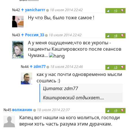
№42
↑
yanicharrr
18 июля 2014 22:42
+5
Ну что Вы, было тоже самое !
№43
↑
Россия_33
18 июля 2014 22:42
+8
А у меня ощущение,что все укропы -
пациенты Кашпировского после сеансов
Чумака...
№44
↑
zdm77
18 июля 2014 22:46
+3
как у нас почти одновременно мысли
сошлись :)
Цитата: zdm77
Кашпировский отдыхает....
№45
волжанин
18 июля 2014 22:37
+9
Капец вот нашли на кого молиться, господи
верни хоть часть разума этим дурачкам.