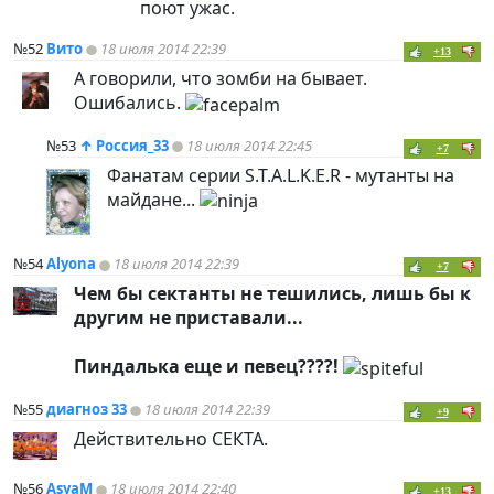
поют ужас.
№52
Вито
18 июля 2014 22:39
+13
А говорили, что зомби на бывает.
Ошибались.
№53
↑
Россия_33
18 июля 2014 22:45
+7
Фанатам серии S.T.A.L.K.E.R - мутанты на
майдане...
№54
Alyona
18 июля 2014 22:39
+7
Чем бы сектанты не тешились, лишь бы к
другим не приставали...
Пиндалька еще и певец????!
№55
диагноз 33
18 июля 2014 22:39
+9
Действительно СЕКТА.
№56
AsyaM
18 июля 2014 22:40
+13