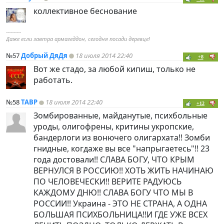
коллективное беснование
----------
Даже если завтра армагеддон, сегодня посади деревце!
№57
Добрый ДяДя
18 июля 2014 22:40
+8
Вот же стадо, за любой кипиш, только не
работать.
№58
ТАВР
18 июля 2014 22:40
+12
Зомбированные, майданутые, психбольные
уроды, олигофрены, критины укропские,
бандерлоги из вонючего олигархата!! Зомби
гнидные, когдаже вы все "напрыгаетесь"!! 23
года достовали!! СЛАВА БОГУ, ЧТО КРЫМ
ВЕРНУЛСЯ В РОССИЮ!! ХОТЬ ЖИТЬ НАЧИНАЮ
ПО ЧЕЛОВЕЧЕСКИ!! ВЕРИТЕ РАДУЮСЬ
КАЖДОМУ ДНЮ!! СЛАВА БОГУ ЧТО МЫ В
РОССИИ!! Украина - ЭТО НЕ СТРАНА, А ОДНА
БОЛЬШАЯ ПСИХБОЛЬНИЦА!!И ГДЕ УЖЕ ВСЕХ