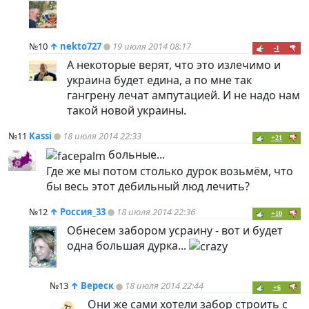
№10
↑
nekto727
19 июля 2014 08:17
-1
А некоторые верят, что это излечимо и
украина будет едина, а по мне так
гангрену лечат ампутацией. И не надо нам
такой новой украины.
№11
Kassi
18 июля 2014 22:33
+21
больные...
Где же мы потом столько дурок возьмём, что
бы весь этот дебильный люд лечить?
№12
↑
Россия_33
18 июля 2014 22:36
+10
Обнесем забором усраину - вот и будет
одна большая дурка...
№13
↑
Вереск
18 июля 2014 22:44
+6
Они же сами хотели забор строить с