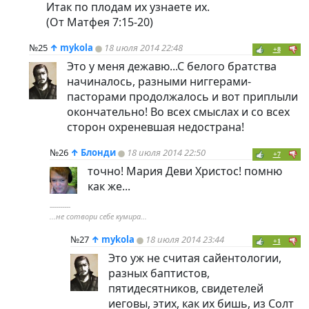
Итак по плодам их узнаете их.
(От Матфея 7:15-20)
№25
↑
mykola
18 июля 2014 22:48
+8
Это у меня дежавю...С белого братства
начиналось, разными ниггерами-
пасторами продолжалось и вот приплыли
окончательно! Во всех смыслах и со всех
сторон охреневшая недострана!
№26
↑
Блонди
18 июля 2014 22:50
+7
точно! Мария Деви Христос! помню
как же...
----------
...не сотвори себе кумира...
№27
↑
mykola
18 июля 2014 23:44
+1
Это уж не считая сайентологии,
разных баптистов,
пятидесятников, свидетелей
иеговы, этих, как их бишь, из Солт