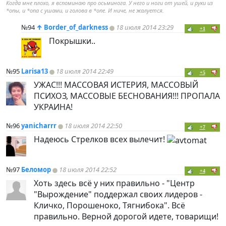
Когда мне плохо, я вспоминаю про осьминога. У него и ноги от ушей, и руки из
*опы, и *опа с ушами, и голова в *опе. И ниче, не жалуется.
№94
↑
Border_of_darkness
18 июля 2014 23:29
+1
Покрышки..
№95
Larisa13
18 июля 2014 22:49
+5
УЖАС!!! МАССОВАЯ ИСТЕРИЯ, МАССОВЫЙ
ПСИХОЗ, МАССОВЫЕ БЕСНОВАНИЯ!!! ПРОПАЛА
УКРАИНА!
№96
yanicharrr
18 июля 2014 22:50
+7
Надеюсь Стрелков всех вылечит!
№97
Беломор
18 июля 2014 22:52
+4
Хоть здесь всё у них правильно - "Центр
"Вырождение" поддержал своих лидеров -
Кличко, Порошеноко, Тягнибока". Всё
правильно. Верной дорогой идете, товарищи!