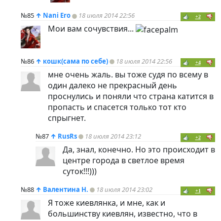
№85
↑
Nani Ero
18 июля 2014 22:56
+2
Мои вам сочувствия...
№86
↑
кошк(сама по себе)
18 июля 2014 22:56
+4
мне очень жаль. вы тоже судя по всему в
один далеко не прекрасный день
проснулись и поняли что страна катится в
пропасть и спасется только тот кто
спрыгнет.
№87
↑
RusRs
18 июля 2014 23:12
+2
Да, знал, конечно. Но это происходит в
центре города в светлое время
суток!!!)))
№88
↑
Валентина Н.
18 июля 2014 23:02
+1
Я тоже киевлянка, и мне, как и
большинству киевлян, известно, что в