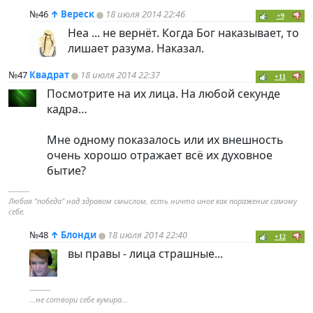
№46
↑
Вереск
18 июля 2014 22:46
+9
Неа ... не вернёт. Когда Бог наказывает, то
лишает разума. Наказал.
№47
Квадрат
18 июля 2014 22:37
+11
Посмотрите на их лица. На любой секунде
кадра…
Мне одному показалось или их внешность
очень хорошо отражает всё их духовное
бытие?
----------
Любая "победа" над здравом смыслом, есть ничто иное как поражение самому
себе.
№48
↑
Блонди
18 июля 2014 22:40
+12
вы правы - лица страшные...
----------
...не сотвори себе кумира...