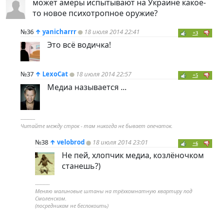
может амеры испытывают на Украине какое-
то новое психотропное оружие?
№36
↑
yanicharrr
18 июля 2014 22:41
+3
Это всё водичка!
№37
↑
LexoCat
18 июля 2014 22:57
+5
Медиа называется ...
----------
Читайте междy строк - там никогда не бывает опечаток.
№38
↑
velobrod
18 июля 2014 23:01
+6
Не пей, хлопчик медиа, козлёночком
станешь?)
----------
Меняю малиновые штаны на трёхкомнатную квартиру под
Смоленском.
(посредникам не беспокоить)