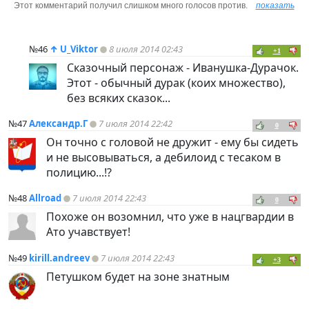
Этот комментарий получил слишком много голосов против.
показать
№46
↑
U_Viktor
8 июля 2014 02:43
+1
Сказочный персонаж - Иванушка-Дурачок.
Этот - обычный дурак (коих множество),
без всяких сказок...
№47
Александр.Г
7 июля 2014 22:42
0
Он точно с головой не дружит - ему бы сидеть
и не высовываться, а дебилоид с тесаком в
полицию...!?
№48
Allroad
7 июля 2014 22:43
0
Похоже он возомнил, что уже в нацгвардии в
Ато учавствует!
№49
kirill.andreev
7 июля 2014 22:43
+3
Петушком будет на зоне знатным