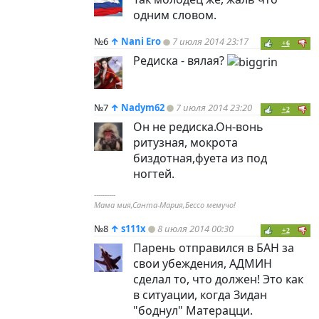
одним словом.
№6
↑
Nani Ero
7 июля 2014 23:17
+6
Редиска - вялая?
№7
↑
Nadym62
7 июля 2014 23:20
+2
Он не редиска.Он-вонь
ритузная, мокрота
биздотная,фуета из под
ногтей.
----------
Мама мия,Санта-Мария,Бессо мемучо!
№8
↑
s111x
8 июля 2014 00:30
+2
Парень отправился в БАН за
свои убеждения, АДМИН
сделал то, что должен! Это как
в ситуации, когда Зидан
"боднул" Матерацци.