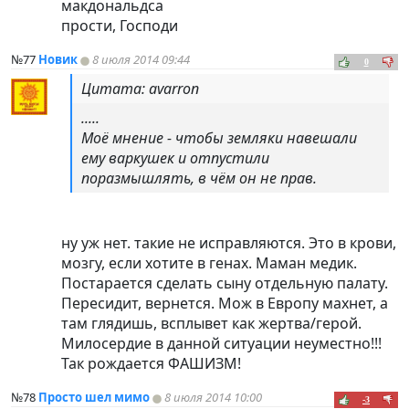
макдональдса
прости, Господи
№77
Новик
8 июля 2014 09:44
0
Цитата: avarron
.....
Моё мнение - чтобы земляки навешали
ему варкушек и отпустили
поразмышлять, в чём он не прав.
ну уж нет. такие не исправляются. Это в крови,
мозгу, если хотите в генах. Маман медик.
Постарается сделать сыну отдельную палату.
Пересидит, вернется. Мож в Европу махнет, а
там глядишь, всплывет как жертва/герой.
Милосердие в данной ситуации неуместно!!!
Так рождается ФАШИЗМ!
№78
Просто шел мимо
8 июля 2014 10:00
-3