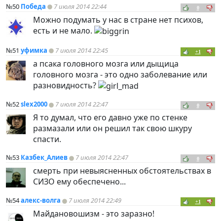
№50
Победа
7 июля 2014 22:44
0
Можно подумать у нас в стране нет психов,
есть и не мало.
№51
уфимка
7 июля 2014 22:45
+1
а псака головного мозга или дыщица
головного мозга - это одно заболевание или
разновидность?
№52
slex2000
7 июля 2014 22:47
0
Я то думал, что его давно уже по стенке
размазали или он решил так свою шкуру
спасти.
№53
Казбек_Алиев
7 июля 2014 22:47
0
смерть при невыясненных обстоятельствах в
СИЗО ему обеспечено...
№54
алекс-волга
7 июля 2014 22:49
+1
Майдановошизм - это заразно!