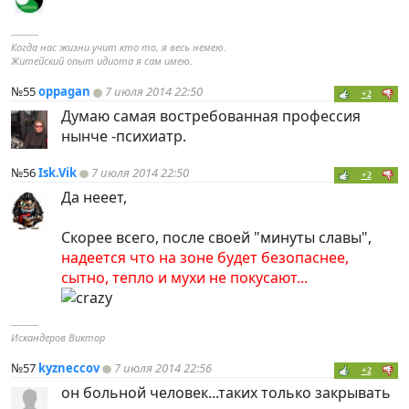
----------
Когда нас жизни учит кто то, я весь немею.
Житейский опыт идиота я сам имею.
№55
oppagan
7 июля 2014 22:50
+2
Думаю самая востребованная профессия
нынче -психиатр.
№56
Isk.Vik
7 июля 2014 22:50
+2
Да нееет,
Скорее всего, после своей "минуты славы",
надеется что на зоне будет безопаснее,
сытно, тепло и мухи не покусают...
----------
Искандеров Виктор
№57
kyzneccov
7 июля 2014 22:56
+2
он больной человек...таких только закрывать