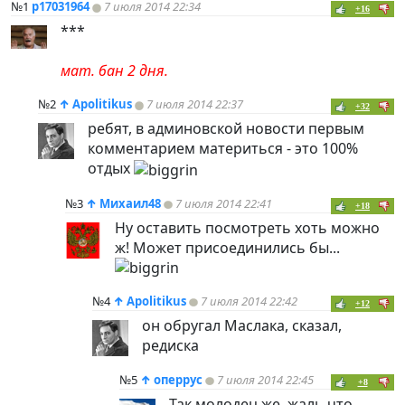
№1
p17031964
7 июля 2014 22:34
+16
***
мат. бан 2 дня.
№2
↑
Apolitikus
7 июля 2014 22:37
+32
ребят, в админовской новости первым
комментарием материться - это 100%
отдых
№3
↑
Михаил48
7 июля 2014 22:41
+18
Ну оставить посмотреть хоть можно
ж! Может присоединились бы...
№4
↑
Apolitikus
7 июля 2014 22:42
+12
он обругал Маслака, сказал,
редиска
№5
↑
оперрус
7 июля 2014 22:45
+8
Так молодец же, жаль что