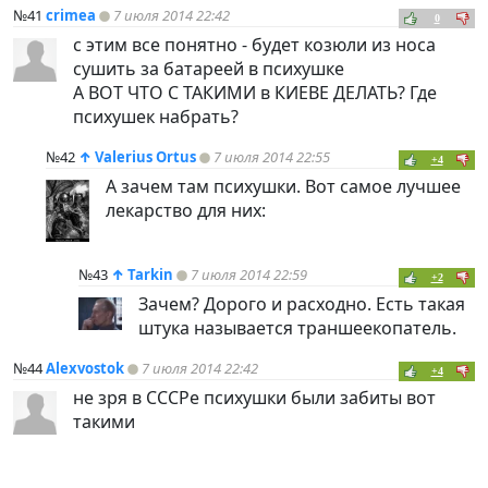
№41
crimea
7 июля 2014 22:42
0
с этим все понятно - будет козюли из носа
сушить за батареей в психушке
А ВОТ ЧТО С ТАКИМИ в КИЕВЕ ДЕЛАТЬ? Где
психушек набрать?
№42
↑
Valerius Ortus
7 июля 2014 22:55
+4
А зачем там психушки. Вот самое лучшее
лекарство для них:
№43
↑
Tarkin
7 июля 2014 22:59
+2
Зачем? Дорого и расходно. Есть такая
штука называется траншеекопатель.
№44
Alexvostok
7 июля 2014 22:42
+4
не зря в СССРе психушки были забиты вот
такими