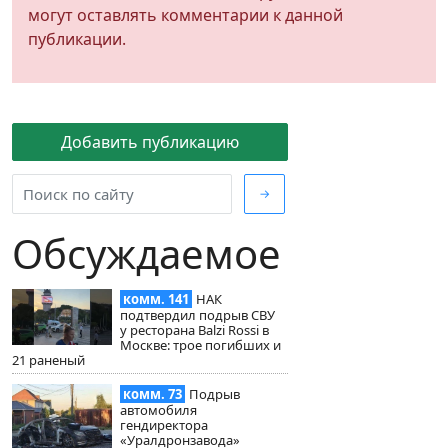
могут оставлять комментарии к данной
публикации.
Добавить публикацию
→
Обсуждаемое
комм. 141
НАК
подтвердил подрыв СВУ
у ресторана Balzi Rossi в
Москве: трое погибших и
21 раненый
комм. 73
Подрыв
автомобиля
гендиректора
«Уралдронзавода»