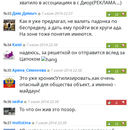
хватило в ассоциациях в с Диор(РЕКЛАМА....)
№33
Дим_Димыч
7 июля 2014 22:37
+3
Как я уже предлагал, не валить падонка по
беспределу, а дать ему пройти все круги ада.
На зоне тоже понятия имеются.
№34
Kassi
7 июля 2014 22:38
+5
надеюсь, за решеткой он отправится вслед за
Цапоком
№35
Арина_Симонова
7 июля 2014 22:38
+3
Это уже хроник!Утилизировать,как очень
опасный для общества объект, а именно -
майдаун!
№36
sasha
7 июля 2014 22:38
-1
То что он жив это позор.
№37
moltstina
7 июля 2014 22:39
+3