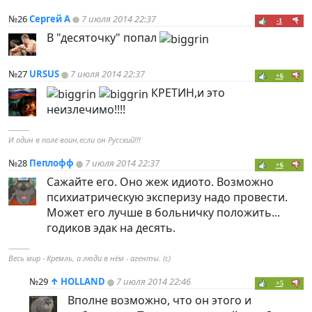
№26
Сергей А
7 июля 2014 22:37
-1
В "десяточку" попал
№27
URSUS
7 июля 2014 22:37
+6
КРЕТИН,и это
неизлечимо!!!!
----------
И один в поле воин,если он Русский!!!
№28
Пеплофф
7 июля 2014 22:37
+6
Сажайте его. Оно жеж идиото. Возможно
психиатрическую эксперизу надо провести.
Может его лучше в больничку положить...
годиков эдак на десять.
----------
Весь мир - Кремль, а люди в нём - агенты. (с)
№29
↑
HOLLAND
7 июля 2014 22:46
+5
Вполне возможно, что он этого и