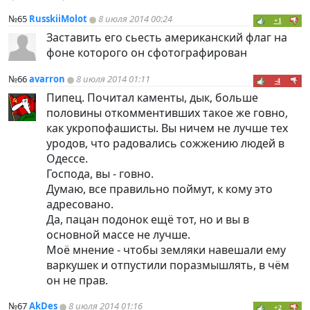
№65
RusskiiMolot
8 июля 2014 00:24
+1
Заставить его сьесть американский флаг на
фоне которого он сфотографирован
№66
avarron
8 июля 2014 01:11
-4
Пипец. Почитал каменты, дык, больше
половины откомментивших такое же говно,
как укропофашисты. Вы ничем не лучше тех
уродов, что радовались сожжению людей в
Одессе.
Господа, вы - говно.
Думаю, все правильно поймут, к кому это
адресовано.
Да, пацан подонок ещё тот, но и вы в
основной массе не лучше.
Моё мнение - чтобы земляки навешали ему
варкушек и отпустили поразмышлять, в чём
он не прав.
№67
AkDes
8 июля 2014 01:16
+2