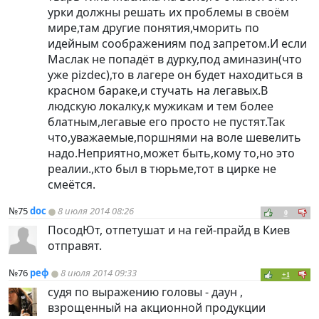
урки должны решать их проблемы в своём
мире,там другие понятия,чморить по
идейным соображениям под запретом.И если
Маслак не попадёт в дурку,под аминазин(что
уже pizdec),то в лагере он будет находиться в
красном бараке,и стучать на легавых.В
людскую локалку,к мужикам и тем более
блатным,легавые его просто не пустят.Так
что,уважаемые,поршнями на воле шевелить
надо.Неприятно,может быть,кому то,но это
реалии.,кто был в тюрьме,тот в цирке не
смеётся.
№75
doc
8 июля 2014 08:26
0
ПосодЮт, отпетушат и на гей-прайд в Киев
отправят.
№76
реф
8 июля 2014 09:33
+1
судя по выражению головы - даун ,
взрощенный на акционной продукции