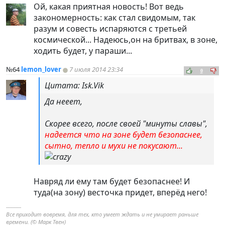
Ой, какая приятная новость! Вот ведь
закономерность: как стал свидомым, так
разум и совесть испаряются с третьей
космической... Надеюсь,он на бритвах, в зоне,
ходить будет, у параши...
№64
lemon_lover
7 июля 2014 23:34
0
Цитата: Isk.Vik
Да нееет,
Скорее всего, после своей "минуты славы",
надеется что на зоне будет безопаснее,
сытно, тепло и мухи не покусают...
Навряд ли ему там будет безопаснее! И
туда(на зону) весточка придет, вперёд него!
----------
Все приходит вовремя, для тех, кто умеет ждать и не умирает раньше
времени. (© Марк Твен)