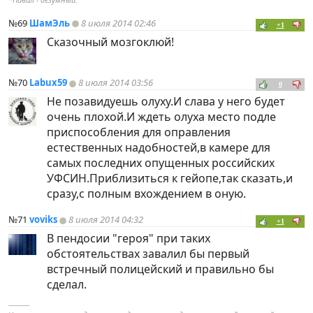
№69
ШамЭль
8 июля 2014 02:46
+1
Сказочный мозгоклюй!
№70
Labux59
8 июля 2014 03:56
0
Не позавидуешь олуху.И слава у него будет
очень плохой.И ждеть олуха место подле
приспособления для оправления
естественных надобностей,в камере для
самых последних опущенных российских
УФСИН.Приблизиться к гейопе,так сказать,и
сразу,с полным вхождением в оную.
№71
voviks
8 июля 2014 04:32
+1
В пендосии "героя" при таких
обстоятельствах завалил бы первый
встречный полицейский и правильно бы
сделал.
----------