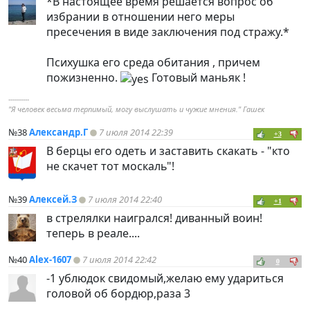
*В настоящее время решается вопрос об
избрании в отношении него меры
пресечения в виде заключения под стражу.*
Психушка его среда обитания , причем
пожизненно.
Готовый маньяк !
----------
"Я человек весьма терпимый, могу выслушать и чужие мнения." Гашек
№38
Александр.Г
7 июля 2014 22:39
+3
В берцы его одеть и заставить скакать - "кто
не скачет тот москаль"!
№39
Алексей.З
7 июля 2014 22:40
+1
в стрелялки наигрался! диванный воин!
теперь в реале....
№40
Alex-1607
7 июля 2014 22:42
0
-1 ублюдок свидомый,желаю ему удариться
головой об бордюр,раза 3