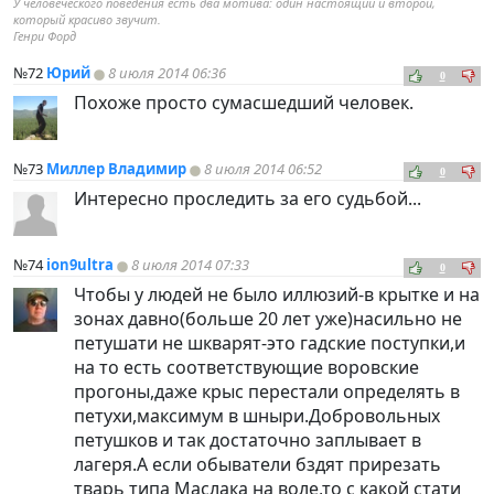
У человеческого поведения есть два мотива: один настоящий и второй,
который красиво звучит.
Генри Форд
№72
Юрий
8 июля 2014 06:36
0
Похоже просто сумасшедший человек.
№73
Миллер Владимир
8 июля 2014 06:52
0
Интересно проследить за его судьбой...
№74
ion9ultra
8 июля 2014 07:33
0
Чтобы у людей не было иллюзий-в крытке и на
зонах давно(больше 20 лет уже)насильно не
петушати не шкварят-это гадские поступки,и
на то есть соответствующие воровские
прогоны,даже крыс перестали определять в
петухи,максимум в шныри.Добровольных
петушков и так достаточно заплывает в
лагеря.А если обыватели бздят прирезать
тварь типа Маслака на воле,то с какой стати