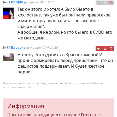
№81
unique
8 июля 2014 12:35
0
Так он этого и хотел! А было бы это в
хохлостане, так уже бы пригнали правосеков
и митинг организовали за "незаконное
задержание".
А вообще, я не злой, но кто бы его в СИЗО его
же методами...
№82
Babayka
8 июля 2014 12:36
-1
На зону его куданить в Краснокаменск! И
проинформировать перед прибытием, что он
фашистов поддерживает. И будет жесткое
порно.
----------
Русские не зубоскалят - потому, что они не сдаются, по этому в России
возможен impossible
Информация
Посетители, находящиеся в группе
Гость
, не