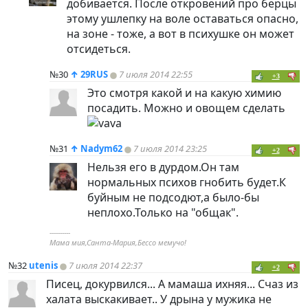
добивается. После откровений про берцы
этому ушлепку на воле оставаться опасно,
на зоне - тоже, а вот в психушке он может
отсидеться.
№30
↑
29RUS
7 июля 2014 22:55
+3
Это смотря какой и на какую химию
посадить. Можно и овощем сделать
№31
↑
Nadym62
7 июля 2014 23:25
+2
Нельзя его в дурдом.Он там
нормальных психов гнобить будет.К
буйным не подсодют,а было-бы
неплохо.Только на "общак".
----------
Мама мия,Санта-Мария,Бессо мемучо!
№32
utenis
7 июля 2014 22:37
+2
Писец, докурвился... А мамаша ихняя... Счаз из
халата выскакивает.. У дрына у мужика не