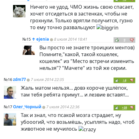
Ничего не удод, ЧМО жизнь свою спасает,
хочет отсидеться в застенках, чтобы не
грохнули. Только врятли получится, гузно
то ему точно развальцуют
№15
↑
ejenia
8 июля 2014 18:41
0
Вы просто не знаете троицких ментов)
Помните,"какой, такой кошелек,
кошелек" из "Место встречи изменить
нельзя"? "Мачете" из той же серии.
№16
zdm77
7 июля 2014 22:35
+4
Жаль матом нельзя... довэ короче ушлёпок,
там тебя ребята примут... и лезвие вставят...
№17
Олег_Чорный
7 июля 2014 22:36
+10
Так и знал, что псакой мозга страдает, ну
убооогий, что возьмёшь, усыплять надо, чтоб
животное не мучилось