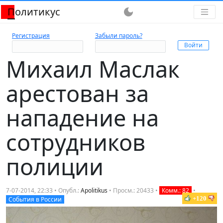
Политикус
dark_mode
Регистрация
Забыли пароль?
Михаил Маслак
арестован за
нападение на
сотрудников
полиции
7-07-2014, 22:33 • Опубл.:
Apolitikus
• Просм.: 20433 •
Комм.: 82
•
+120
События в России