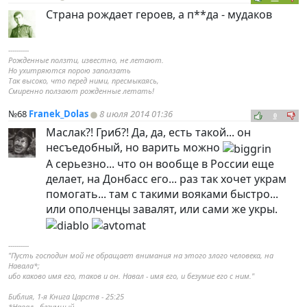
Страна рождает героев, а п**да - мудаков
----------
Рожденные ползти, известно, не летают.
Но ухитряются порою заползать
Так высоко, что перед ними, пресмыкаясь,
Смиренно ползают рожденные летать!
№68
Franek_Dolas
8 июля 2014 01:36
0
Маслак?! Гриб?! Да, да, есть такой... он
несъедобный, но варить можно
А серьезно... что он вообще в России еще
делает, на Донбасс его... раз так хочет украм
помогать... там с такими вояками быстро...
или ополченцы завалят, или сами же укры.
----------
"Пусть господин мой не обращает внимания на этого злого человека, на
Навала*;
ибо каково имя его, таков и он. Навал - имя его, и безумие его с ним."
Библия, 1-я Книга Царств - 25:25
*Навал - безумный.