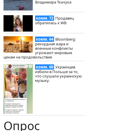
Владимира Ткачука
комм. 72
Продавец
обратилась к WB
комм. 64
Bloomberg:
рекордная жара и
военные конфликты
угрожают мировым
ценам на продовольствие
комм. 60
Украинцев
избили в Польше за то,
что слушали украинскую
музыку.
Опрос