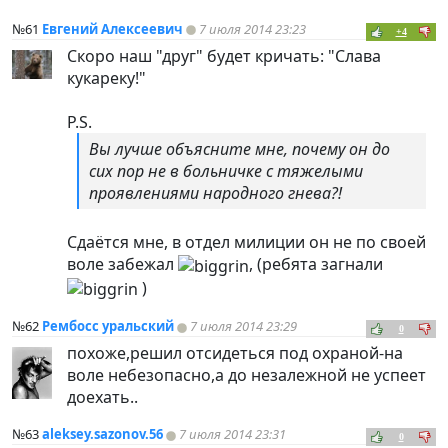
№61
Евгений Алексеевич
7 июля 2014 23:23
+4
Скоро наш "друг" будет кричать: "Слава
кукареку!"
P.S.
Вы лучше объясните мне, почему он до
сих пор не в больничке с тяжелыми
проявлениями народного гнева?!
Сдаётся мне, в отдел милиции он не по своей
воле забежал
, (ребята загнали
)
№62
Рембосс уральский
7 июля 2014 23:29
0
похоже,решил отсидеться под охраной-на
воле небезопасно,а до незалежной не успеет
доехать..
№63
aleksey.sazonov.56
7 июля 2014 23:31
0