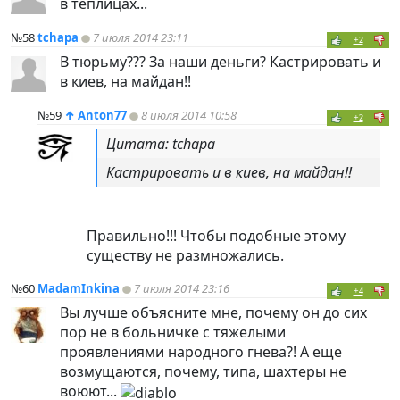
в теплицах...
№58
tchapa
7 июля 2014 23:11
+2
В тюрьму??? За наши деньги? Кастрировать и
в киев, на майдан!!
№59
↑
Anton77
8 июля 2014 10:58
+2
Цитата: tchapa
Кастрировать и в киев, на майдан!!
Правильно!!! Чтобы подобные этому
существу не размножались.
№60
MadamInkina
7 июля 2014 23:16
+4
Вы лучше объясните мне, почему он до сих
пор не в больничке с тяжелыми
проявлениями народного гнева?! А еще
возмущаются, почему, типа, шахтеры не
воюют...