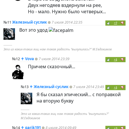
Двух негодяев вздернули на рее,
Но - мало. Нужно было четверых...
№11
Железный суслик
7 июля 2014 22:35
+7
Вот это удод
----------
Это из каких-таких яиц нам такая радость "вылупилась?" М.Евдокимов
№12
↑
Vova
7 июля 2014 23:39
+1
Причем сказочный...
№13
↑
Железный суслик
7 июля 2014 23:49
+1
Я бы сказал эпический... с поправкой
на вторую букву
----------
Это из каких-таких яиц нам такая радость "вылупилась?"
М.Евдокимов
№14
↑
garik191
8 июля 2014 09:49
+3