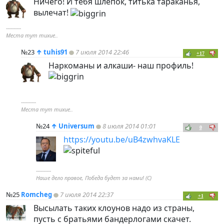
Ничего! И тебя шлепок, титька тараканья,
вылечат!
----------
Места тут тихие..
№23
↑
tuhis91
7 июля 2014 22:46
+17
Наркоманы и алкаши- наш профиль!
----------
Места тут тихие..
№24
↑
Universum
8 июля 2014 01:01
0
https://youtu.be/uB4zwhvaKLE
----------
Наше дело правое, Победа будет за нами! (С)
№25
Romcheg
7 июля 2014 22:37
+1
Высылать таких клоунов надо из страны,
пусть с братьями бандерлогами скачет.