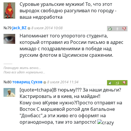
Суровые уральские мужики! То, что этот
выродок свободно разгуливал по городу -
ваша недоработка
№79
Jack_BZ
8 июля 2014 10:08
0
Напоминает того упоротого студента,
который отправил из России письмо в адрес
микадо с поздравлениями в победе над
русским флотом в Цусимском сражении.
----------
Планирую жить вечно...
Пока все идет нормально...
№80
товарищ Сухов
8 июля 2014 11:34
+1
[quote=tchapa]В тюрьму??? За наши деньги?
Кастрировать и в киев, на майдан!!
Кому оно вКуеве нужно?Просто отправят на
Восток С маршевой ротой для батальоне
"Донбасс",а эти живо его оформят на
органодонора, там это запросто!