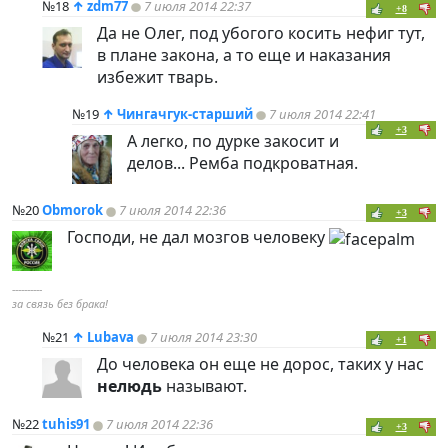
№18
↑
zdm77
7 июля 2014 22:37
+8
Да не Олег, под убогого косить нефиг тут,
в плане закона, а то еще и наказания
избежит тварь.
№19
↑
Чингачгук-старший
7 июля 2014 22:41
+3
А легко, по дурке закосит и
делов... Ремба подкроватная.
№20
Obmorok
7 июля 2014 22:36
+3
Господи, не дал мозгов человеку
----------
за связь без брака!
№21
↑
Lubava
7 июля 2014 23:30
+1
До человека он еще не дорос, таких у нас
нелюдь
называют.
№22
tuhis91
7 июля 2014 22:36
+3