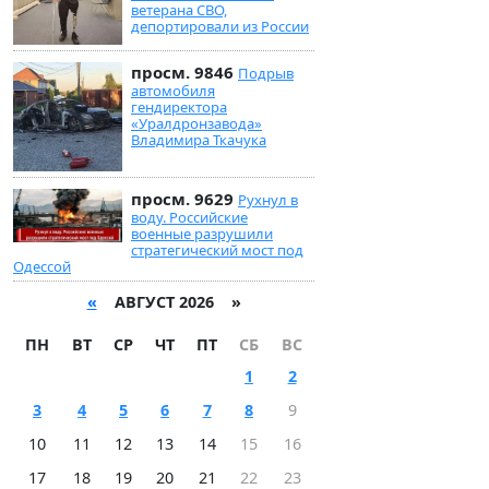
ветерана СВО,
депортировали из России
просм. 9846
Подрыв
автомобиля
гендиректора
«Уралдронзавода»
Владимира Ткачука
просм. 9629
Рухнул в
воду. Российские
военные разрушили
стратегический мост под
Одессой
«
АВГУСТ 2026 »
ПН
ВТ
СР
ЧТ
ПТ
СБ
ВС
1
2
3
4
5
6
7
8
9
10
11
12
13
14
15
16
17
18
19
20
21
22
23