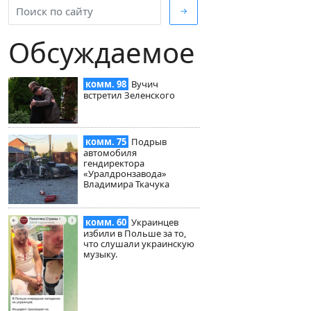
→
Обсуждаемое
комм. 98
Вучич
встретил Зеленского
комм. 75
Подрыв
автомобиля
гендиректора
«Уралдронзавода»
Владимира Ткачука
комм. 60
Украинцев
избили в Польше за то,
что слушали украинскую
музыку.