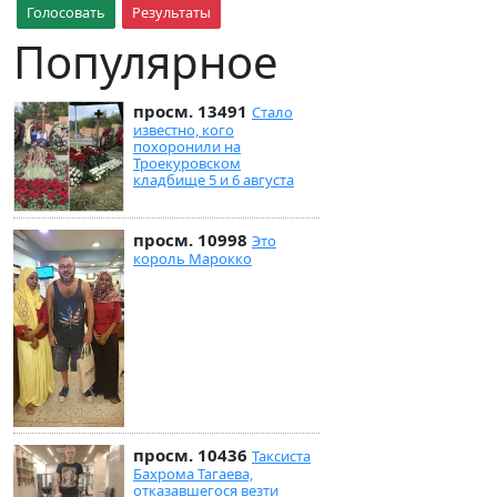
Голосовать
Результаты
Популярное
просм. 13491
Стало
известно, кого
похоронили на
Троекуровском
кладбище 5 и 6 августа
просм. 10998
Это
король Марокко
просм. 10436
Таксиста
Бахрома Тагаева,
отказавшегося везти