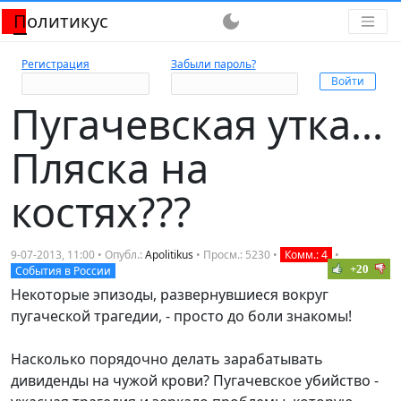
Политикус
dark_mode
Регистрация
Забыли пароль?
Пугачевская утка...
Пляска на
костях???
9-07-2013, 11:00 • Опубл.:
Apolitikus
• Просм.: 5230 •
Комм.: 4
•
+20
События в России
Некоторые эпизоды, развернувшиеся вокруг
пугаческой трагедии, - просто до боли знакомы!
Насколько порядочно делать зарабатывать
дивиденды на чужой крови? Пугачевское убийство -