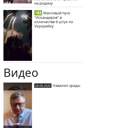
на родину
+83
Массовый пуск
"Искандеров" в
количестве 6 штук по
Укрорейху
Видео
Навалил зрады
08-08-2026