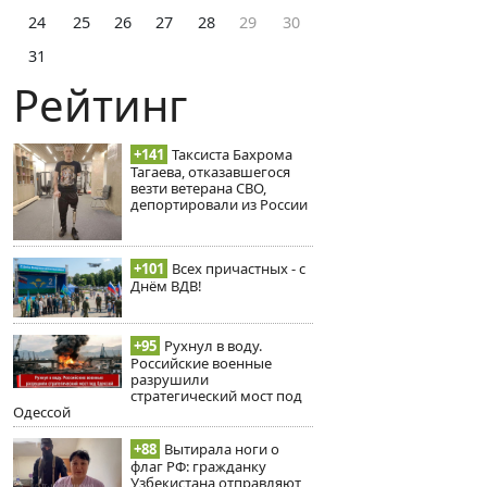
24
25
26
27
28
29
30
31
Рейтинг
+141
Таксиста Бахрома
Тагаева, отказавшегося
везти ветерана СВО,
депортировали из России
+101
Всех причастных - с
Днём ВДВ!
+95
Рухнул в воду.
Российские военные
разрушили
стратегический мост под
Одессой
+88
Вытирала ноги о
флаг РФ: гражданку
Узбекистана отправляют